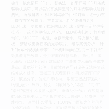
操作，以免损坏LED）。 替换法： 如果怀疑LED灯条或
驱动板损坏，可以尝试替换同型号的灯条或驱动板进行
测试。 逐级排查： 从LED驱动IC到LED灯珠，逐一排查
可能存在的故障点。 主要故障元件的维修与更换：
LED灯珠： 更换单个损坏的LED灯珠（需要一定的焊接
技巧），或整体更换LED灯条。 LED驱动电路： 检查驱
动IC、MOSFET、电阻、电容等元件。 导光板/扩散
板： 清洁或更换损坏的光学膜片。 维修案例分析： 针
对“屏幕出现横向暗带”、“开机时画面短暂亮一下就灭”
等典型背光故障，提供详细的维修流程。 第七章：显
示面板（LCD Panel）故障诊断与维修 显示面板是成本
最高、最脆弱的部件，其故障往往导致设备无法修复或
维修成本过高。 面板工作原理回顾： 再次强调TFT阵
列、液晶分子、偏光片等结构。 常见面板故障现象：
物理损伤： 压痕、裂纹、划痕导致的“坏点”、“亮点”、
“暗线”或整个区域显示异常。 垂直/水平线： 通常是源
驱动IC或栅驱动IC与面板连接处出现问题，如虚焊、排
线损坏。 画面抖动/重影： TCON板与面板之间的信号
传输不稳定。 颜色异常： 可能是面板内部的彩色滤光