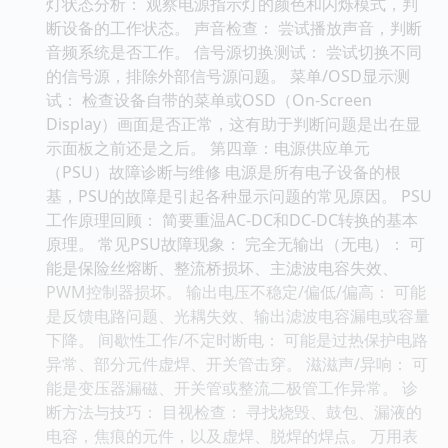
灯状态分析： 观察电源指示灯的颜色和闪烁模式，判
断设备的工作状态。 声音检查： 尝试播放声音，判断
音频系统是否工作。 信号源切换测试： 尝试切换不同
的信号源，排除外部信号源问题。 菜单/OSD显示测
试： 检查设备自带的菜单或OSD（On-Screen
Display）画面是否正常，这有助于判断问题是出在显
示面板之前还是之后。 第四章：电源供应单元
（PSU）故障诊断与维修 电源是所有电子设备的根
基，PSU的故障是引起各种显示问题的常见原因。 PSU
工作原理回顾： 简要重温AC-DC和DC-DC转换的基本
原理。 常见PSU故障现象： 完全无输出（无电）： 可
能是保险丝熔断、整流桥损坏、主滤波电容失效、
PWM控制器损坏。 输出电压不稳定/偏低/偏高： 可能
是反馈电路问题、光耦失效、输出滤波电容漏电或容量
下降。 间歇性工作/不定时断电： 可能是过热保护电路
异常、部分元件虚焊、开关管击穿。 滋滋声/异响： 可
能是变压器漏磁、开关管或整流二极管工作异常。 诊
断方法与技巧： 目视检查： 寻找烧毁、鼓包、漏液的
电容，焦痕的元件，以及虚焊、脱焊的焊点。 万用表