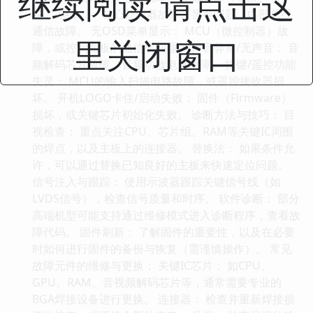
继续阅读 请点击这
花、冻结）： 核心处理器故障、显存问题、内部总线
通信故障。 无OSD菜单显示： MCU（微控制器）故
里关闭窗口
障，或控制面板的通信线问题。 声音异常/无声音： 音
频解码芯片故障，音频功放电路故障。 按键/遥控功能
失灵： MCU的输入扫描电路故障，或遥控接收器损
坏。 开机LOGO卡住/启动失败： 固件（Firmware）
损坏，或关键芯片初始化失败。 诊断方法与技巧： 目
视检查： 重点关注CPU、芯片组、RAM等关键IC周围
的焊点，以及主板上的连接器。 替换法： 如果条件允
许，可以通过替换已知良好的主板来快速定位问题。
信号注入与跟踪： 使用示波器跟踪关键信号线（如
LVDS信号），检查信号质量和时序。 软件诊断： 部分
高端机型可能支持通过维修模式进入诊断程序，查看故
障代码。 固件刷新： 了解固件的重要性，以及在必要
时如何进行固件的备份与恢复（需谨慎操作）。 常见
故障元件的维修与更换： 关键IC芯片： 如CPU、
GPU、RAM、音视频解码芯片等，通常需要专业的
BGA焊接设备进行更换。 连接器： 检查并重新焊接损