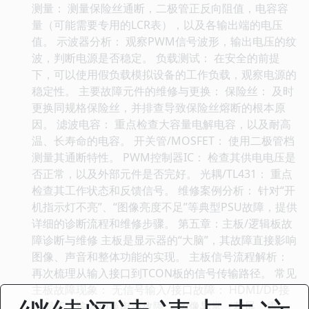
测量： 测量保险丝通断，二极管正反向阻值，电容容
量（可能需要专用的LCR表），以及各输出端的电压
值。 示波器分析： 观察PWM信号波形，输出电压的纹
波，判断电源是否稳定。 负载测试： 在安全的前提
下，可以使用假负载模拟设备的工作负载，观察电源的
稳定性。 主要故障元件的维修与更换： 保险丝： 及时
更换同规格保险丝，并排查导致保险丝熔断的根本原
因。 滤波电容： 重点检查大容量电解电容，以及耐高
温、长寿命的电容。 开关管/MOSFET： 使用二极管档
测量其通断特性。 PWM控制器IC： 检查其供电电压是
否正常，以及外部元件是否完好。 光耦/TL431： 重点
检查其工作状态和反馈信号。 维修案例分析： 针对“开
机指示灯不亮”、“图像亮度不足”等典型PSU故障，提供
详细的诊断流程和维修步骤。 第五章：主板/逻辑板故
障诊断与维修 主板是显示器的“大脑”，其故障直接影响
图像、声音和整体功能的实现。 主板信号流程解析：
再次梳理从输入接口到TCON板的信号传输路径。 常见
主板故障现象： 无信号输入/接口故障： HDMI/DP接
口损坏，输入切换电路故障。 图像异常（花屏、雪