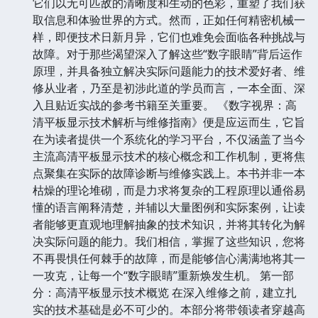
它们以无可匹敌的清晰度和生动的色彩，重塑了我们获
取信息和体验世界的方式。然而，正如任何精密机械一
样，即便技术日新月异，它们也难免会面临各种挑战与
故障。对于那些渴望深入了解这些“数字眼睛”背后运作
原理，并具备独立解决实际问题能力的技术爱好者、维
修从业者，乃至是初涉此道的学员而言，一本全面、深
入且贴近实战的参考书籍至关重要。 《数字视界：高
清平板显示技术解析与维修指南》便是应运而生，它旨
在为读者提供一个系统化的学习平台，不仅涵盖了当今
主流高清平板显示技术的核心概念和工作机制，更将焦
点聚集在实际的故障诊断与维修实践上。本书并非一本
枯燥的理论堆砌，而是力求将复杂的工程原理以通俗易
懂的语言阐释清楚，并辅以大量图例和实际案例，让读
者能够更直观地理解抽象的技术知识，并将其转化为解
决实际问题的能力。我们相信，掌握了这些知识，您将
不再畏惧任何棘手的故障，而是能够信心满满地将其一
一攻克，让每一个“数字眼睛”重新焕发生机。 第一部
分：高清平板显示技术概览 在深入维修之前，建立扎
实的技术基础是必不可少的。本部分将带领读者穿越高