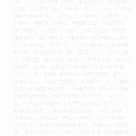
量工具： 高品质数字万用表（带电容测量、频率测量
功能）、示波器（至少20MHz带宽）、LCR表（用于精
确测量电容电感）。 焊接工具： 电烙铁（可调温）、
焊锡丝、助焊剂、吸锡器、焊锡吸烟器。 特殊工具：
BGA返修台（针对高级维修）、屏幕测试仪、假负载。
维修技巧： 细心与耐心： 维修电子产品需要极大的耐
心，切勿急躁。 规范操作： 按照正确的步骤进行拆卸
和组装，避免损坏其他组件。 标记与记录： 拆卸过程
中，对螺丝、排线等做好标记，记录关键参数，方便后
续组装。 清洁： 保持工作区域和待修设备干净整洁。
学习与交流： 积极向有经验的维修师傅请教，参与技
术论坛交流。 安全注意事项： 断电操作： 任何拆解和
测量都必须在断电后进行。 静电防护： 必须使用防静
电腕带和绝缘垫，触摸金属物体释放静电。 高压危
险： 特别是电源部分，内部可能存在高压电容，即使
断电后也需谨慎，确保电容充分放电。 小心尖锐物：
屏幕边缘、内部金属框架等可能锋利，注意避免划伤。
通风环境： 焊接时应确保通风良好，避免吸入有害烟
雾。 附录 常用电子元件符号与标识 不同厂商的典型故