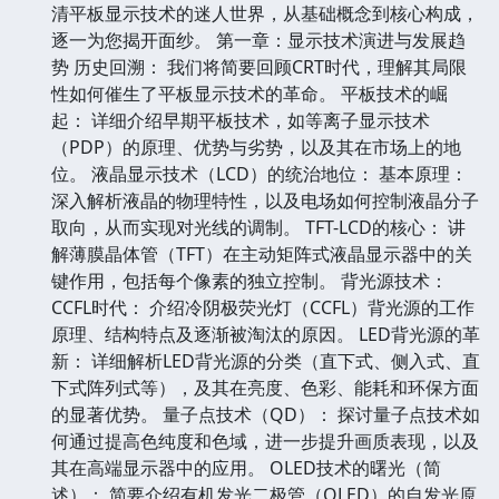
清平板显示技术的迷人世界，从基础概念到核心构成，
逐一为您揭开面纱。 第一章：显示技术演进与发展趋
势 历史回溯： 我们将简要回顾CRT时代，理解其局限
性如何催生了平板显示技术的革命。 平板技术的崛
起： 详细介绍早期平板技术，如等离子显示技术
（PDP）的原理、优势与劣势，以及其在市场上的地
位。 液晶显示技术（LCD）的统治地位： 基本原理：
深入解析液晶的物理特性，以及电场如何控制液晶分子
取向，从而实现对光线的调制。 TFT-LCD的核心： 讲
解薄膜晶体管（TFT）在主动矩阵式液晶显示器中的关
键作用，包括每个像素的独立控制。 背光源技术：
CCFL时代： 介绍冷阴极荧光灯（CCFL）背光源的工作
原理、结构特点及逐渐被淘汰的原因。 LED背光源的革
新： 详细解析LED背光源的分类（直下式、侧入式、直
下式阵列式等），及其在亮度、色彩、能耗和环保方面
的显著优势。 量子点技术（QD）： 探讨量子点技术如
何通过提高色纯度和色域，进一步提升画质表现，以及
其在高端显示器中的应用。 OLED技术的曙光（简
述）： 简要介绍有机发光二极管（OLED）的自发光原