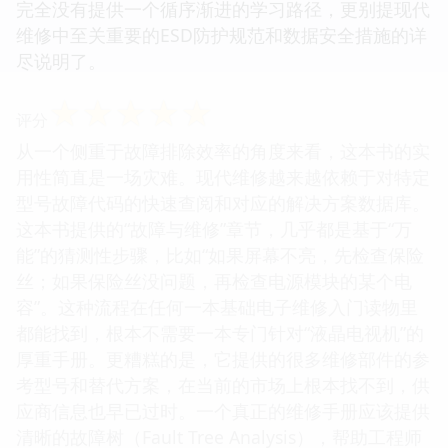
完全没有提供一个循序渐进的学习路径，更别提现代
维修中至关重要的ESD防护规范和数据安全措施的详
尽说明了。
☆
☆
☆
☆
☆
评分
从一个侧重于故障排除效率的角度来看，这本书的实
用性简直是一场灾难。现代维修越来越依赖于对特定
型号故障代码的快速查阅和对应的解决方案数据库。
这本书提供的“故障与维修”章节，几乎都是基于“万
能”的猜测性步骤，比如“如果屏幕不亮，先检查保险
丝；如果保险丝没问题，再检查电源模块的某个电
容”。这种流程在任何一本基础电子维修入门读物里
都能找到，根本不需要一本专门针对“液晶电视机”的
厚重手册。更糟糕的是，它提供的很多维修部件的参
考型号和替代方案，在当前的市场上根本找不到，供
应商信息也早已过时。一个真正的维修手册应该提供
清晰的故障树（Fault Tree Analysis），帮助工程师