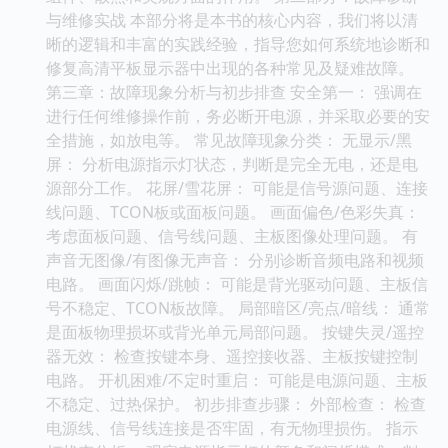
与维修实战 本部分将是本书的核心内容，我们将以清
晰的逻辑和丰富的实践经验，指导您如何系统地诊断和
修复高清平板显示器中出现的各种常见及疑难故障。
第三章：故障现象分析与初步排查 安全第一： 强调在
进行任何维修操作前，务必断开电源，并采取必要的安
全措施，如放电等。 常见故障现象分类： 无显示/黑
屏： 分析电源指示灯状态，判断是完全无电，还是电
源部分工作。 花屏/雪花屏： 可能是信号源问题、连接
线问题、TCON板或面板问题。 画面偏色/色彩失真：
考虑面板问题、信号线问题、主板图像处理问题。 有
声音无图像/有图像无声音： 分别诊断音频电路和视频
电路。 画面闪烁/跳帧： 可能是背光驱动问题、主板信
号不稳定、TCON板故障。 局部暗区/亮点/暗线： 通常
是面板物理损坏或背光单元局部问题。 按键失灵/遥控
器无效： 检查按键本身、遥控接收器、主板按键控制
电路。 开机困难/不定时重启： 可能是电源问题、主板
不稳定、过热保护。 初步排查步骤： 外部检查： 检查
电源线、信号线连接是否牢固，有无物理损伤。 指示