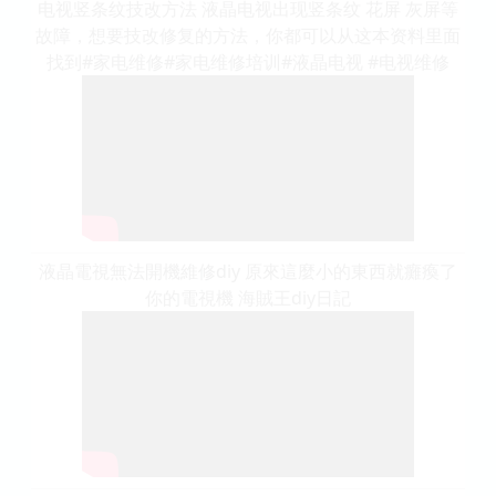
电视竖条纹技改方法 液晶电视出现竖条纹 花屏 灰屏等
故障，想要技改修复的方法，你都可以从这本资料里面
找到#家电维修#家电维修培训#液晶电视 #电视维修
液晶電視無法開機維修diy 原來這麼小的東西就癱瘓了
你的電視機 海賊王diy日記