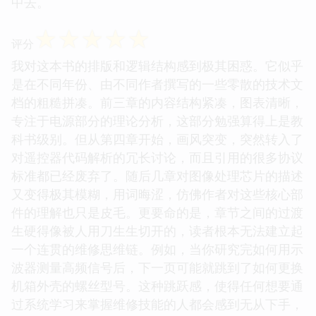
中去。
☆
☆
☆
☆
☆
评分
我对这本书的排版和逻辑结构感到极其困惑。它似乎
是在不同年份、由不同作者撰写的一些零散的技术文
档的粗糙拼凑。前三章的内容结构紧凑，图表清晰，
专注于电源部分的理论分析，这部分勉强算得上是教
科书级别。但从第四章开始，画风突变，突然转入了
对遥控器代码解析的冗长讨论，而且引用的很多协议
标准都已经废弃了。随后几章对图像处理芯片的描述
又变得极其模糊，用词晦涩，仿佛作者对这些核心部
件的理解也只是皮毛。更要命的是，章节之间的过渡
生硬得像被人用刀生生切开的，读者根本无法建立起
一个连贯的维修思维链。例如，当你研究完如何用示
波器测量高频信号后，下一页可能就跳到了如何更换
机箱外壳的螺丝型号。这种跳跃感，使得任何想要通
过系统学习来掌握维修技能的人都会感到无从下手，