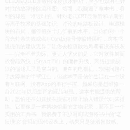
OLED或QLED面板的深度技术解析，至少也该有些针
对性的故障排除流程图。然而，我翻遍了整本书，看
到的却是一堆过时的、针对老式CRT显像管和早期的
等离子技术的基础知识。讨论的电路板设计、电源模
块的布局，都停留在十几年前的水平。当你面对一个
背光灯条失效或者T-Con板信号传输错误时，这本书
里提供的建议无异于让你去检查散热风扇有没有积灰
——完全不着边际。更让人恼火的是，它对软件层面
或智能系统（Smart TV）的固件升级、网络连接故
障的描述几乎是空白的。现在的电视机，软件问题占
了故障率的半壁江山，但这本手册仿佛生活在一个没
有互联网、没有App的平行宇宙。如果你是想维修一
台2020年以后生产的液晶电视，这本书能提供的帮
助，恐怕还不如直接在搜索引擎上输入错误代码来得
快。它更像是一本博物馆里的文物记录，而不是一个
实用的工具书。我浪费了不少时间试图将书中的“老
旧理论”套用到现代设备上，结果只是徒增挫败感。