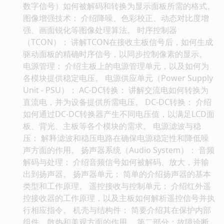
数字信号）如何被解码和转换为显示面板所需的格式。
图像增强技术： 介绍降噪、色彩校正、动态对比度增
强、画面锐化等图像处理算法。 时序控制器
（TCON）： 讲解TCON在接收主板信号后，如何生成
驱动面板的精确时序信号，以同步控制像素的显示。
电源管理： 介绍主板上的电源管理单元，以及如何为
各模块提供稳定电压。 电源供应单元（Power Supply
Unit - PSU）： AC-DC转换： 讲解交流电如何转换为
直流电，并为设备提供所需电压。 DC-DC转换： 介绍
如何通过DC-DC转换器产生不同电压值，以满足LCD面
板、背光、主板等各个模块的需求。 电源滤波与稳
压： 解释滤波和稳压电路在确保电源稳定性和降低噪
声方面的作用。 扬声器系统（Audio System）： 音频
解码与处理： 介绍音频信号如何被解码、放大，并输
出到扬声器。 扬声器单元： 简单的介绍扬声器的基本
类型和工作原理。 遥控接收与控制单元： 介绍红外遥
控接收器的工作原理，以及主板如何解析遥控信号并执
行相应指令。 机壳与结构件： 简要介绍其在保护内部
组件、散热和美观方面的作用。 第二部分：故障诊断