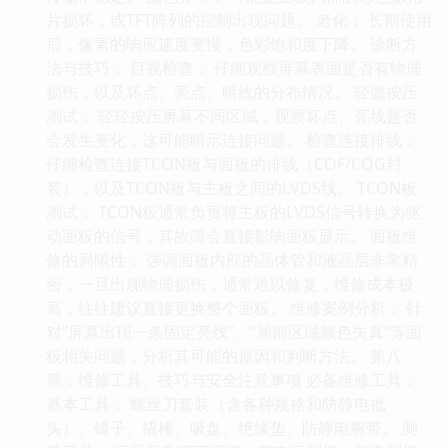
片损坏，或TFT阵列的控制出现问题。 老化： 长期使用
后，像素的响应速度变慢，色彩饱和度下降。 诊断方
法与技巧： 目视检查： 仔细观察屏幕表面是否有物理
损伤，以及坏点、亮点、暗线的分布情况。 轻微按压
测试： 轻轻按压屏幕不同区域，观察坏点、亮线是否
会发生变化，这可能暗示连接问题。 检查连接排线：
仔细检查连接TCON板与面板的排线（COF/COG封
装），以及TCON板与主板之间的LVDS线。 TCON板
测试： TCON板通常负责将主板的LVDS信号转换为驱
动面板的信号，其故障会直接影响面板显示。 面板维
修的局限性： 强调面板内部的晶体管和液晶层非常精
密，一旦出现物理损伤，通常难以修复，维修成本极
高，往往建议直接更换整个面板。 维修案例分析： 针
对“屏幕出现一条固定亮线”、“局部区域颜色失真”等面
板相关问题，分析其可能的原因和判断方法。 第八
章：维修工具、技巧与安全注意事项 必备维修工具：
基本工具： 螺丝刀套装（含各种规格和防静电批
头）、镊子、撬棒、吸盘、绝缘垫、防静电腕带。 测