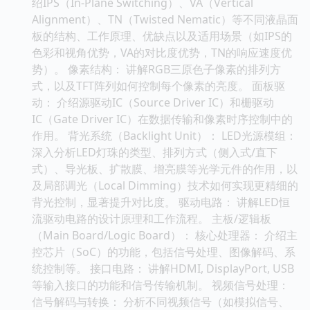
绍IPS（In-Plane Switching）、VA（Vertical
Alignment）、TN（Twisted Nematic）等不同液晶面
板的结构、工作原理、优缺点以及适用场景（如IPS的
色彩和视角优势，VA的对比度优势，TN的响应速度优
势）。 像素结构： 讲解RGB三原色子像素的排列方
式，以及TFT阵列如何控制每个像素的亮度。 面板驱
动： 介绍源驱动IC（Source Driver IC）和栅驱动
IC（Gate Driver IC）在数据传输和像素时序控制中的
作用。 背光系统（Backlight Unit）： LED光源模组：
深入分析LED灯珠的类型、排列方式（侧入式/直下
式）、导光板、扩散膜、增亮膜等光学元件的作用，以
及局部调光（Local Dimming）技术如何实现更精细的
背光控制，显著提升对比度。 驱动电路： 讲解LED恒
流驱动电路的设计原理和工作流程。 主板/逻辑板
（Main Board/Logic Board）： 核心处理器： 介绍主
控芯片（SoC）的功能，包括信号处理、图像解码、系
统控制等。 接口电路： 讲解HDMI, DisplayPort, USB
等输入接口的功能和信号传输机制。 视频信号处理：
信号解码与转换： 分析不同视频信号（如模拟信号、