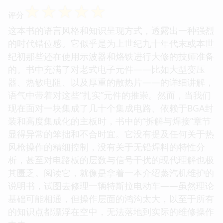
☆
☆
☆
☆
☆
评分
这本书的语言风格和知识呈现方式，透露出一种强烈
的时代错位感。它似乎是为上世纪九十年代末或本世
纪初那些还在使用示波器和烙铁进行大修的技师准备
的。书中充满了对老式电子元件——比如大型变压
器、热敏电阻、以及厚重的散热片——的详细讲解，
语气中带着对这些“扎实”元件的推崇。然而，当我们
现在面对一块集成了几十个集成电路、依赖于BGA封
装和高度集成化的主板时，书中的“拆解与焊接”章节
显得异常的笨拙和不合时宜。它没有提及任何关于热
风枪操作的精细控制，没有关于无铅焊料的特性分
析，甚至对电路板的层数与信号干扰的现代理解也极
其匮乏。阅读它，就像是拿着一本介绍蒸汽机维护的
说明书，试图去修理一辆特斯拉电动车——虽然理论
基础可能相通，但操作层面的鸿沟太大，以至于所有
的知识点都漂浮在空中，无法落地到实际的维修操作