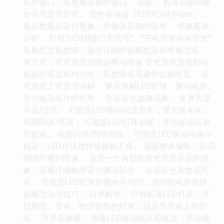
坏的接口，或更换全新的接口。 晶振： 检查晶振的输
出信号是否正常。 固件存储器（EEPROM/Flash）：
备份数据后进行更换，并烧录正确的固件。 维修案例
分析： 针对“HDMI接口无信号”、“开机黑屏但有背光”
等典型主板故障，提供详细的诊断思路和维修方案。
第六章：背光系统故障诊断与维修 背光系统直接影响
画面的亮度和均匀性，其故障表现通常比较明显。 背
光系统工作原理详解： 重点讲解LED灯珠、驱动电路、
导光板等组件的作用。 常见背光故障现象： 全屏亮度
不足/过亮： 可能是LED驱动电流异常，背光板老化。
局部暗区/亮斑： 可能是LED灯珠损坏，导光板或反射
层损坏。 画面闪烁/忽明忽暗： 可能是LED驱动电路不
稳定，LED灯珠虚焊或接触不良。 画面整体偏暗，但仍
能隐约看到图像： 这是一个典型的背光亮度不足的现
象，需要仔细检查背光驱动部分。 出现彩色条纹或亮
点： 可能是LED灯珠的颜色不均匀，或控制电路故障。
诊断方法与技巧： 目视检查： 仔细检查LED灯条，寻
找烧毁、变色、物理损伤的灯珠，以及导光板上的划
痕。 万用表测量： 测量LED驱动电压和电流（需谨慎