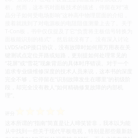
析。然而，这本书对面板技术的描述，停留在对“液
晶分子如何受电场影响”这种高中物理层面的介绍，
接着就跳到了对电源板的电阻阻值测量上去了。关于
T-Con板，书中仅仅提及了它“负责将主板信号转换为
面板能识别的格式”，然后就没有了。没有深入讨论
LVDS/eDP接口协议，没有故障时如何用万用表在关
键测试点定位开路或短路，更别提如何处理常见的
“花屏”或“雪花”现象背后的具体时序错误。对于一个
追求专业级维修深度的技术人员来说，这本书的深度
完全不够，它停留在“识别故障发生在哪里”的初级阶
段，却完全没有教人“如何精确修复故障的内部机
理”。
☆
☆
☆
☆
☆
评分
这本所谓的“指南”简直是让人啼笑皆非，我本以为能
从中找到一些关于现代平板电视，特别是那些最新款