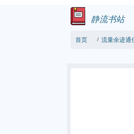
静流书站
首页
流量余迹通信仿