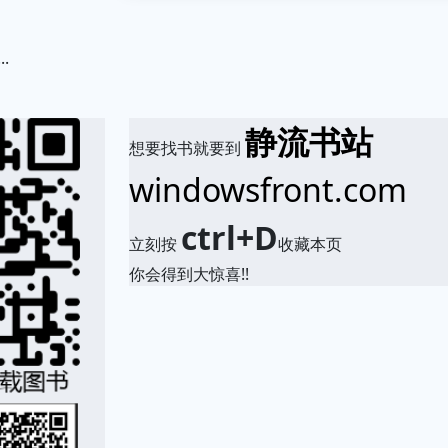
.
静流书站
想要找书就要到
windowsfront.com
ctrl+D
立刻按
收藏本页
你会得到大惊喜!!