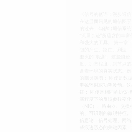
《信号的低语：漫步通信
在这显而易见的通信图景
的过去，勾勒出通信系统
“流量余迹”所蕴含的丰
和强大的工具。 第一章
包的产生、路由、到达，
磨灭的“痕迹”。这些痕
度、拥塞程度，到节点的
含着环境的真实状态。例
的幽灵涟漪： 即使是数
电磁辐射或功耗波动。这
征： 即使是相同的协议
塞程度下的反馈参数变化
（NIC）、路由器、交
的、可识别的微观特征。
信息论、信号处理、网络
些痕迹形态的关键因素，