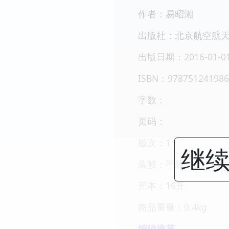
作者：易昭湘
出版社：北京航空航
出版日期：2016-01-0
ISBN：978751241986
字数：
页码：
版次：1
继续
装帧：平装
开本：16开
商品重量：0.4kg
编辑推荐