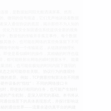
的连接，是数据如同阳光般洒满屏幕。然而，
的、微弱的信号痕迹，它们无声地诉说着数据
者深入通信协议的底层，揭示那些不为人知的
解、优化乃至安全加固通信系统提供全新的视角
程中，数据包的传输并非孤立事件。每个数据
极其微小，也可能在网络的某些角落留下不可
： 网络中的每一个传输延迟，从链路的物理长
。即使是看似瞬时的操作，其精确的时序也蕴
异，都可能映射出网络的瞬时拥塞水平。 能量
能量消耗，也可能在极短的时间内留下微弱的
状态之间可能存在关联。 协议行为的微观特
微的差异。例如，TCP拥塞控制算法在不同拥
件设备的“指纹”： 不同的网络接口卡
包时，即使执行相同的任务，也可能产生独特
余迹的产生机制，是深入研究的基础。本书将从
同通信场景下的具体表现形式，并探讨影响这
隐秘的通信世界——流量余迹仿真平台的构建