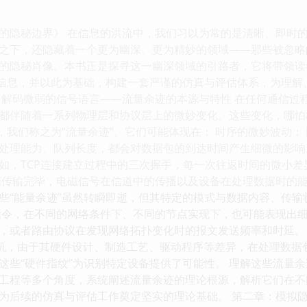
的隐秘边界》 在信息的洪流中，我们习以为常的是清晰、即时
之下，还隐藏着一个更为幽深、更为精妙的领域——那些被忽略
的隐秘肖像。本书正是探寻这一幽深领域的引路者，它将带领读
富信息，并以此为基础，构建一套严谨的仿真与评估体系，为理
：解码微弱的信号语言——流量余迹的本源与特性 在任何通信过
都伴随着一系列物理层和协议层上的微妙变化。这些变化，哪怕
迹，我们称之为“流量余迹”。它们可能体现在： 时序的微妙波动
处理能力、队列长度，都会对数据包的到达时间产生细微的影响
如，TCP连接建立过程中的三次握手，每一次往返时间的微小差
据传输完毕，电磁信号在信道中的传播以及设备在处理数据时的
些“能量余迹”虽然转瞬即逝，但其特定的模式与数据内容、传输
指令，在不同的网络条件下、不同的节点实现下，也可能表现出细
，或者路由协议在发现网络拓扑变化时的报文发送频率和时延。 硬
换机，由于其硬件设计、制造工艺、驱动程序等差异，在处理数据
这些“硬件指纹”为识别特定设备提供了可能性。 理解这些流量
工程等多个角度，系统阐述流量余迹的理论根源，解析它们在不
为后续的仿真与评估工作奠定坚实的理论基础。 第二章：模拟