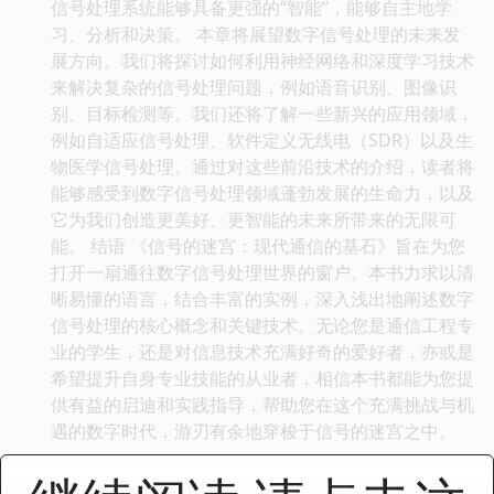
信号处理系统能够具备更强的“智能”，能够自主地学
习、分析和决策。 本章将展望数字信号处理的未来发
展方向。我们将探讨如何利用神经网络和深度学习技术
来解决复杂的信号处理问题，例如语音识别、图像识
别、目标检测等。我们还将了解一些新兴的应用领域，
例如自适应信号处理、软件定义无线电（SDR）以及生
物医学信号处理。通过对这些前沿技术的介绍，读者将
能够感受到数字信号处理领域蓬勃发展的生命力，以及
它为我们创造更美好、更智能的未来所带来的无限可
能。 结语 《信号的迷宫：现代通信的基石》旨在为您
打开一扇通往数字信号处理世界的窗户。本书力求以清
晰易懂的语言，结合丰富的实例，深入浅出地阐述数字
信号处理的核心概念和关键技术。无论您是通信工程专
业的学生，还是对信息技术充满好奇的爱好者，亦或是
希望提升自身专业技能的从业者，相信本书都能为您提
供有益的启迪和实践指导，帮助您在这个充满挑战与机
遇的数字时代，游刃有余地穿梭于信号的迷宫之中。