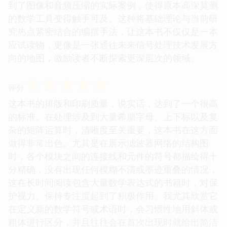
到了图像和音频压缩的实际案例，使得原本高深莫测
的数学工具变得触手可及。这种将基础理论与当前研
究热点紧密结合的编撰手法，让这本书不仅仅是一本
应试读物，更像是一张通往未来信号处理技术发展方
向的地图，激励读者不断探索更深层次的领域。
☆
☆
☆
☆
☆
评分
这本书的排版和印刷质量，说实话，达到了一个很高
的标准。在处理涉及到大量希腊字母、上下标以及复
杂的矩阵运算时，清晰度至关重要，这本书在这方面
做得非常出色。尤其是在展示滤波器网络的结构图
时，各个模块之间的连接线和元件的符号都描绘得十
分精确，没有出现任何模糊不清或墨迹重叠的情况，
这在长时间阅读包含大量数学表达式的书籍时，对保
护视力、保持专注度起到了积极作用。我尤其欣赏它
在定义新的数学符号或术语时，会习惯性地用斜体或
粗体进行区分，并且往往会在首次出现时就给出简洁