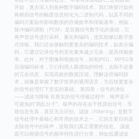
开始，逐步深入到各种数字编码技术。我们将探讨如何
将模拟信号的幅度信息转化为二进制代码，以及不同的
编码方案如何影响数据的存储效率和传输速率。例如，
脉冲编码调制（PCM）是音频信号数字化的基础，它
将声音信号进行采样、量化和编码，使其能够以数字形
式传输。我们还会接触到更复杂的编码技术，如差分编
码，它通过记录信号的变化量来减少冗余，提高传输效
率。此外，对于图像和视频信号，则有JPEG、MPEG等
压缩编码标准，它们利用人眼感知的特性，去除不必要
的冗余信息，实现高效的数据压缩。理解这些编码技
术，就像是掌握了数字世界的通用语言，为后续更复杂
的信号处理打下坚实的基础。 第四章：信号的净化
——滤波与降噪 在真实的信号传输过程中，噪声是不
可避免的“捣乱分子”。噪声的存在会干扰原始信号，导
致信息失真，甚至无法识别。滤波（Filtering）是数字
信号处理中最核心和常用的技术之一，它的主要目的是
去除信号中的噪声，提取我们真正需要的信息。 滤波
器可以根据信号的频率特性进行分类，例如低通滤波