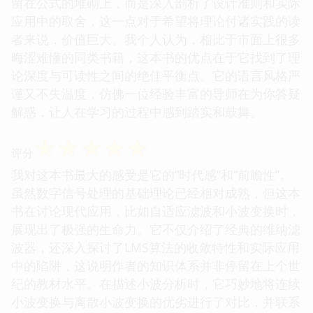
留在公式的堆砌上，而是深入剖析了设计准则和实际
应用中的取舍，这一点对于希望将理论付诸实践的读
者来说，价值巨大。我个人认为，相比于市面上很多
晦涩难懂的同类书籍，这本书的优点在于它找到了理
论深度与可读性之间的绝佳平衡点。它的语言风格严
谨又不失温度，仿佛一位经验丰富的导师在为你答疑
解惑，让人在学习的过程中感到踏实和鼓舞。
☆
☆
☆
☆
☆
评分
我对这本书最大的感受是它的“时代感”和“前瞻性”。
虽然数字信号处理的基础理论已经相对成熟，但这本
书在讨论现代应用，比如自适应滤波和小波变换时，
展现出了极强的生命力。它不仅介绍了经典的维纳滤
波器，还深入探讨了LMS算法的收敛特性和实际应用
中的陷阱，这说明作者的知识体系并非停留在上个世
纪的教材水平。在描述小波分析时，它巧妙地将连续
小波变换与离散小波变换的优劣进行了对比，并联系