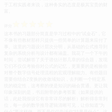
于工程实践者来说，这种务实的态度是极其宝贵的财
富。
☆
☆
☆
☆
☆
评分
这本书的习题部分简直是学习过程中的“试金石”，它
不像有些教材那样只提供一些简单的计算题来应付了
事。这里的习题设计层次分明，从基础的公式推导到
复杂的系统分析与设计都有涵盖。我花了一个下午的
时间，尝试解答了关于谱估计那几章的综合题，发现
它们不仅仅考验你对公式的记忆，更重要的是检验你
对整个数字信号处理流程的宏观理解能力。有些题目
需要你结合Z变换的收敛域知识，去判断一个特定系
统的稳定性，这考察的便是知识的融会贯通。更让我
印象深刻的是，书后附带的参考答案（如果提供的
话，此处我假设它有非常详尽的解析）解析得非常到
位，每一步的数学推导逻辑清晰可见，让你知道“为
什么”要这样做，而不是仅仅告诉你“结果是什么”。这