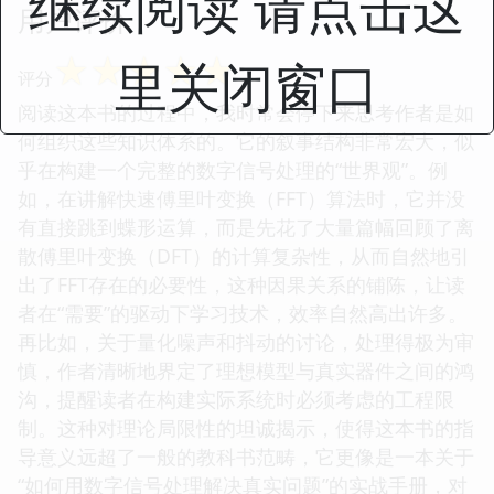
继续阅读 请点击这
用户评价
☆
☆
☆
☆
☆
里关闭窗口
评分
阅读这本书的过程中，我时常会停下来思考作者是如
何组织这些知识体系的。它的叙事结构非常宏大，似
乎在构建一个完整的数字信号处理的“世界观”。例
如，在讲解快速傅里叶变换（FFT）算法时，它并没
有直接跳到蝶形运算，而是先花了大量篇幅回顾了离
散傅里叶变换（DFT）的计算复杂性，从而自然地引
出了FFT存在的必要性，这种因果关系的铺陈，让读
者在“需要”的驱动下学习技术，效率自然高出许多。
再比如，关于量化噪声和抖动的讨论，处理得极为审
慎，作者清晰地界定了理想模型与真实器件之间的鸿
沟，提醒读者在构建实际系统时必须考虑的工程限
制。这种对理论局限性的坦诚揭示，使得这本书的指
导意义远超了一般的教科书范畴，它更像是一本关于
“如何用数字信号处理解决真实问题”的实战手册，对