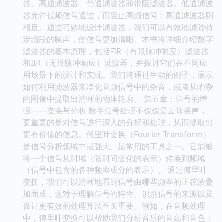
器、高通滤波器、带通滤波器和带阻滤波器。低通滤波
器允许低频信号通过，而阻止高频信号；高通滤波器则
相反。通过巧妙地设计滤波器，我们可以有效地滤除特
定频段的噪声，使信号更加清晰。本书将详细介绍数字
滤波器的基本原理，包括FIR（有限脉冲响应）滤波器
和IIR（无限脉冲响应）滤波器，并探讨它们在不同应
用场景下的设计和实现。我们将通过生动的例子，展示
如何利用滤波器来净化音频信号中的杂音，或者从嘈杂
的图像中提取出清晰的物体轮廓。 第五章：信号的增
强——变换与分析 数字信号处理不仅仅是去除噪声，
更重要的是对信号进行深入的分析和处理，从而提取出
更有价值的信息。傅里叶变换（Fourier Transform）
是信号分析领域中最强大、最常用的工具之一。它能够
将一个信号从时域（随时间变化的表示）转换到频域
（信号中包含的各种频率成分的表示）。 通过傅里叶
变换，我们可以清晰地看到信号由哪些频率的正弦波叠
加而成，这对于理解信号的特性、识别信号的来源以及
设计更有效的处理算法至关重要。例如，在音频处理
中，傅里叶变换可以帮助我们分析音乐的音高和音色；