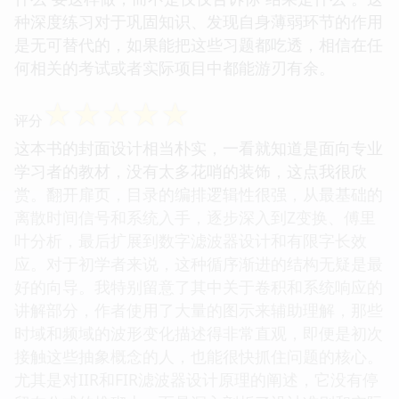
种深度练习对于巩固知识、发现自身薄弱环节的作用
是无可替代的，如果能把这些习题都吃透，相信在任
何相关的考试或者实际项目中都能游刃有余。
☆
☆
☆
☆
☆
评分
这本书的封面设计相当朴实，一看就知道是面向专业
学习者的教材，没有太多花哨的装饰，这点我很欣
赏。翻开扉页，目录的编排逻辑性很强，从最基础的
离散时间信号和系统入手，逐步深入到Z变换、傅里
叶分析，最后扩展到数字滤波器设计和有限字长效
应。对于初学者来说，这种循序渐进的结构无疑是最
好的向导。我特别留意了其中关于卷积和系统响应的
讲解部分，作者使用了大量的图示来辅助理解，那些
时域和频域的波形变化描述得非常直观，即便是初次
接触这些抽象概念的人，也能很快抓住问题的核心。
尤其是对IIR和FIR滤波器设计原理的阐述，它没有停