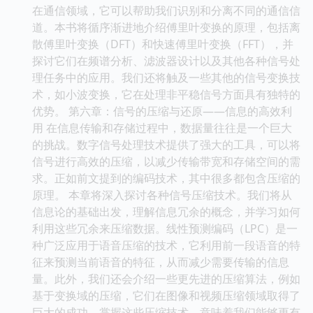
在通信领域，它可以帮助我们识别和分离不同的通信信
道。本书将循序渐进地介绍傅里叶变换的原理，包括离
散傅里叶变换（DFT）和快速傅里叶变换（FFT），并
探讨它们在频谱分析、滤波器设计以及其他各种信号处
理任务中的应用。我们还将触及一些其他的信号变换技
术，如小波变换，它在处理非平稳信号方面具有独特的
优势。 第六章：信号的压缩与还原——信息的高效利
用 在信息传输和存储过程中，数据量往往是一个巨大
的挑战。数字信号处理技术提供了强大的工具，可以将
信号进行高效的压缩，以减少传输带宽和存储空间的需
求。正如前文提到的编码技术，其中很多都包含压缩的
原理。 本章将深入探讨各种信号压缩技术。我们将从
信息论的基础出发，理解信息冗余的概念，并学习如何
利用这些冗余来压缩数据。线性预测编码（LPC）是一
种广泛应用于语音压缩的技术，它利用前一段语音的特
征来预测当前语音的特征，从而减少需要传输的信息
量。此外，我们还会介绍一些更先进的压缩算法，例如
基于变换域的压缩，它们在图像和视频压缩领域取得了
巨大的成功。掌握这些压缩技术，意味着我们能够更有