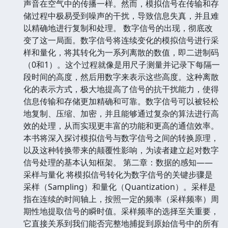
声音在空气中的传播一样。然而，模拟信号在传输和存
储过程中极易受到噪声的干扰，导致信息失真，并且难
以精确地进行复制和处理。 数字信号的出现，彻底改
变了这一局面。数字信号将连续变化的模拟信号进行采
样和量化，将其转化为一系列离散的数值，即二进制码
（0和1）。这个过程就像是用尺子测量并记录下每隔一
段时间的高度，然后用数字来表示这些高度。这种离散
化的表示方式，极大地提高了信号的抗干扰能力，使得
信息传输和存储更加精确和可靠。数字信号可以被轻松
地复制、压缩、加密，并且能够通过复杂的算法进行高
效的处理，从而实现更丰富的功能和更高的通信效率。
本书将深入探讨模拟信号与数字信号之间的转换原理，
以及这种转换带来的颠覆性影响，为读者建立起对数字
信号处理的基本认知框架。 第二章：数据的感知——
采样与量化 将模拟信号转化为数字信号的关键步骤是
采样（Sampling）和量化（Quantization）。采样是
指在连续的时间轴上，按照一定的频率（采样频率）周
期性地提取信号的瞬时值。采样频率的选择至关重要，
它直接关系到我们能否完整地捕捉到原始信号中的所有