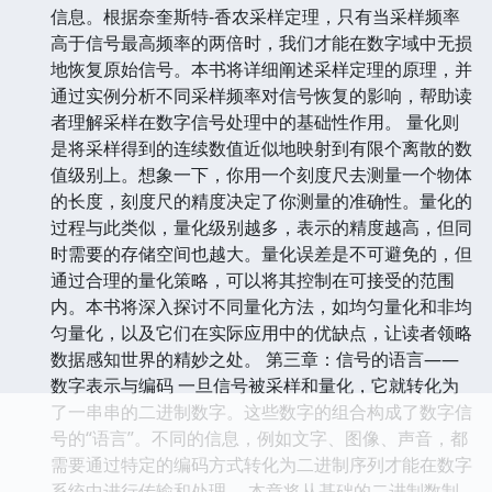
信息。根据奈奎斯特-香农采样定理，只有当采样频率
高于信号最高频率的两倍时，我们才能在数字域中无损
地恢复原始信号。本书将详细阐述采样定理的原理，并
通过实例分析不同采样频率对信号恢复的影响，帮助读
者理解采样在数字信号处理中的基础性作用。 量化则
是将采样得到的连续数值近似地映射到有限个离散的数
值级别上。想象一下，你用一个刻度尺去测量一个物体
的长度，刻度尺的精度决定了你测量的准确性。量化的
过程与此类似，量化级别越多，表示的精度越高，但同
时需要的存储空间也越大。量化误差是不可避免的，但
通过合理的量化策略，可以将其控制在可接受的范围
内。本书将深入探讨不同量化方法，如均匀量化和非均
匀量化，以及它们在实际应用中的优缺点，让读者领略
数据感知世界的精妙之处。 第三章：信号的语言——
数字表示与编码 一旦信号被采样和量化，它就转化为
了一串串的二进制数字。这些数字的组合构成了数字信
号的“语言”。不同的信息，例如文字、图像、声音，都
需要通过特定的编码方式转化为二进制序列才能在数字
系统中进行传输和处理。 本章将从基础的二进制数制