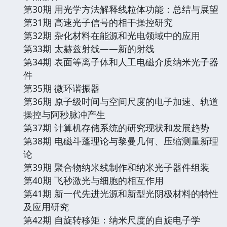
第30期 用光学方法解释线粒体功能：总结与展望
第31期 高速光子信号的相干操控研究
第32期 杂化材料在能源和光电领域中的应用
第33期 太赫兹射线——新的射线
第34期 表面等离子体和人工电磁介质纳米光子器
件
第35期 微环谐振器
第36期 原子级时间与空间尺度的电子加速、轨道
操控与阿秒脉冲产生
第37期 计算机存储系统的研究现状和发展趋势
第38期 电磁斗蓬理论与黎曼几何、压缩测量新理
论
第39期 聚合物纳米线制作和纳米光子器件组装
第40期 飞秒激光与细胞的相互作用
第41期 新一代先进光源和新型光阴极材料的特性
及应用研究
第42期 自旋转移矩：纳米尺度的自旋电子学