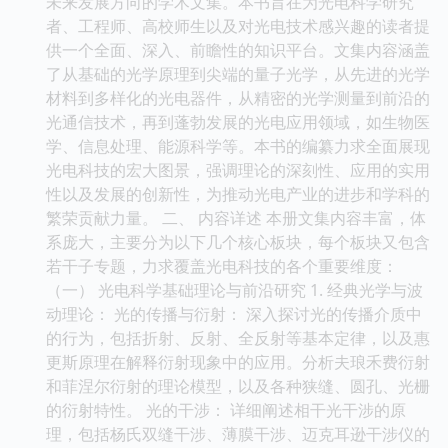
未来发展方向的学术文集。本书旨在为光电科学研究
者、工程师、高校师生以及对光电技术感兴趣的读者提
供一个全面、深入、前瞻性的知识平台。文集内容涵盖
了从基础的光学原理到尖端的量子光学，从先进的光学
材料到多样化的光电器件，从精密的光学测量到前沿的
光通信技术，再到蓬勃发展的光电应用领域，如生物医
学、信息处理、能源科学等。本书的编纂力求全面展现
光电科技的宏大图景，强调理论的深刻性、应用的实用
性以及发展的创新性，为推动光电产业的进步和学科的
繁荣贡献力量。 二、 内容详述 本册文集内容丰富，体
系庞大，主要分为以下几个核心板块，每个板块又包含
若干子专题，力求覆盖光电科技的各个重要维度：
（一） 光电科学基础理论与前沿研究 1. 经典光学与波
动理论： 光的传播与衍射： 深入探讨光的传播介质中
的行为，包括折射、反射、全反射等基本定律，以及惠
更斯原理在解释衍射现象中的应用。分析夫琅禾费衍射
和菲涅尔衍射的理论模型，以及各种狭缝、圆孔、光栅
的衍射特性。 光的干涉： 详细阐述相干光干涉的原
理，包括杨氏双缝干涉、薄膜干涉、迈克耳逊干涉仪的