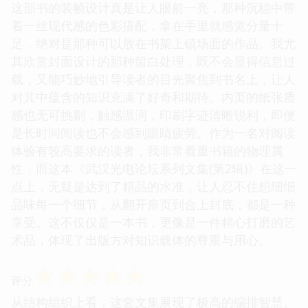
这部书的装帧设计真是让人眼前一亮，那种沉稳中带
着一丝现代感的色彩搭配，拿在手里就感觉分量十
足，绝对是那种可以放在书架上镇场面的作品。我尤
其欣赏封面设计的那种留白处理，既不会显得信息过
载，又能巧妙地引导读者的目光聚焦到书名上，让人
对其中蕴含的知识充满了好奇和期待。内页的纸张质
感也无可挑剔，触感温润，印刷字迹清晰锐利，即便
是长时间阅读也不会感到眼睛疲劳。作为一名对阅读
体验有较高要求的读者，我非常看重书籍的物理属
性，而这本《武汉光电论坛系列文集(第2辑)》在这一
点上，无疑是达到了精品的水准，让人忍不住想细细
品味每一个细节，从翻开扉页到合上封底，都是一种
享受。这不仅仅是一本书，更像是一件精心打磨的艺
术品，体现了出版方对知识载体的尊重与用心。
☆
☆
☆
☆
☆
评分
从结构组织上看，这套文集展现了极高的编排智慧。