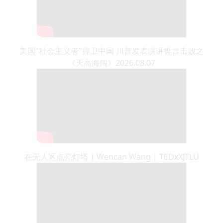
美国"社会主义者"捍卫中国 川普发表演讲誓言击败之
《天高海阔》2026.08.07
在无人区点亮灯塔 | Wencan Wang | TEDxXJTLU