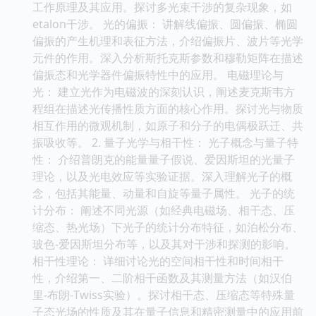
工作原理及其应用。探讨多光束干涉的复杂现象，如
etalon干涉。 光的偏振： 讲解线偏振、圆偏振、椭圆
偏振的产生机理和表征方法，介绍偏振片、波片等光学
元件的作用。深入分析斯托克斯参数和穆勒矩阵在描述
偏振态和光学器件偏振特性中的应用。 电磁理论与
光： 建立光作为电磁波的深刻认识，阐述麦克斯韦方
程组在描述光传播性质方面的核心作用。探讨光与物质
相互作用的微观机制，如原子和分子的电偶极跃迁、共
振吸收等。 2. 量子光学与相干性： 光子概念与量子特
性： 介绍普朗克的能量量子假说、爱因斯坦的光量子
理论，以及光电效应等实验证据。深入理解光子的概
念，包括其能量、动量和自旋等量子属性。 光子的统
计分布： 阐述不同光源（如经典电磁场、相干态、压
缩态、热光场）下光子的统计分布特征，如泊松分布、
玻色-爱因斯坦分布等，以及其对干涉和探测的影响。
相干性理论： 详细讨论光的空间相干性和时间相干
性，介绍第一、二阶相干函数及其测量方法（如汉伯
里-布朗-Twiss实验）。探讨相干态、压缩态等特殊量
子态光场的性质及其在量子信息和精密测量中的应用前