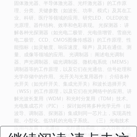
固体激光器、半导体激光器、光纤激光器）的工作原
理、分类、关键参数（如波长、功率、模式）及其在工
业、科研、医疗等领域的应用。研究LED、OLED的发
光原理、器件结构、效率和色彩表现。 光探测器： 讲
解各种光探测器（如光电二极管、光电倍增管、雪崩光
电二极管、CCD、CMOS图像传感器）的工作原理、性
能指标（如灵敏度、响应速度、噪声）及其在通信、测
量、成像等领域的应用。 光调制器： 阐述电光调制
器、声光调制器、磁光调制器、微机电系统（MEMS）
调制器等的工作原理，以及它们在光通信、信号处理和
光学存储中的作用。 光开关与光复用器件： 介绍各种
光开关（如光纤开关、集成光开关）和波长选择开关
（WSS）的工作原理，以及它们在光网络中的应用。讲
解光波长复用（WDM）和光时分复用（TDM）技术。
光电集成芯片（PIC）： 探讨如何将多种光学元件（如
波导、调制器、探测器）集成到同一芯片上，实现高性
能、小型化、低功耗的光电子系统。 （三） 光电技术
应用与发展 1. 光通信： 光纤通信系统： 深入分析光纤
通信的传输原理，包括光信号的产生、传输、接收、复