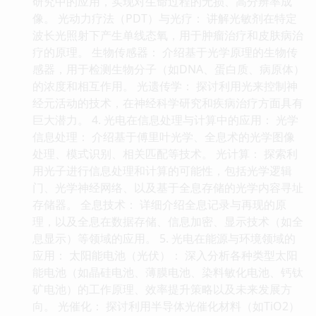
研究中的应用，实现对生命过程的无损、高分辨率成
像。 光动力疗法（PDT）与光疗： 讲解光敏剂在特定
波长光照射下产生单线态氧，用于肿瘤治疗和皮肤病治
疗的原理。 生物传感器： 介绍基于光学原理的生物传
感器，用于检测生物分子（如DNA、蛋白质、病原体）
的浓度和相互作用。 光遗传学： 探讨利用光来控制神
经元活动的技术，在神经科学研究和疾病治疗方面具有
巨大潜力。 4. 光电在信息处理与计算中的应用： 光学
信息处理： 介绍基于傅里叶光学、全息术的光学图像
处理、模式识别、相关匹配等技术。 光计算： 探索利
用光子进行信息处理和计算的可能性，包括光学逻辑
门、光学神经网络、以及基于全息存储的光学内容寻址
存储器。 全息技术： 详细介绍全息记录与再现的原
理，以及全息在数据存储、信息加密、显示技术（如全
息显示）等领域的应用。 5. 光电在能源与环境领域的
应用： 太阳能电池（光伏）： 深入分析各种类型太阳
能电池（如晶硅电池、薄膜电池、染料敏化电池、钙钛
矿电池）的工作原理、效率提升策略以及未来发展方
向。 光催化： 探讨利用半导体光催化材料（如TiO2）