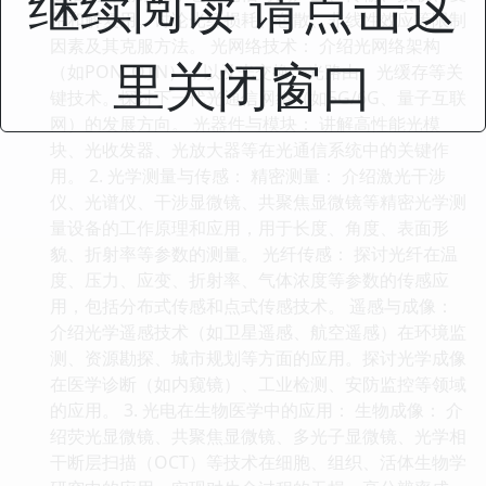
继续阅读 请点击这
用和解复用。讨论光纤损耗、色散、非线性效应等限制
因素及其克服方法。 光网络技术： 介绍光网络架构
里关闭窗口
（如PON, OTN），以及光交换、光路由、光缓存等关
键技术。探讨下一代光通信网络（如5G/6G、量子互联
网）的发展方向。 光器件与模块： 讲解高性能光模
块、光收发器、光放大器等在光通信系统中的关键作
用。 2. 光学测量与传感： 精密测量： 介绍激光干涉
仪、光谱仪、干涉显微镜、共聚焦显微镜等精密光学测
量设备的工作原理和应用，用于长度、角度、表面形
貌、折射率等参数的测量。 光纤传感： 探讨光纤在温
度、压力、应变、折射率、气体浓度等参数的传感应
用，包括分布式传感和点式传感技术。 遥感与成像：
介绍光学遥感技术（如卫星遥感、航空遥感）在环境监
测、资源勘探、城市规划等方面的应用。探讨光学成像
在医学诊断（如内窥镜）、工业检测、安防监控等领域
的应用。 3. 光电在生物医学中的应用： 生物成像： 介
绍荧光显微镜、共聚焦显微镜、多光子显微镜、光学相
干断层扫描（OCT）等技术在细胞、组织、活体生物学