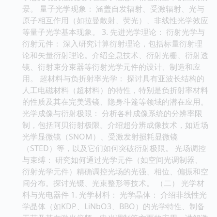
景。 量子光学现象： 涵盖自发辐射、受激辐射、光与
原子相互作用（如拉曼散射、荧光）、非线性光学效应
等量子光学基本现象。 3. 先进光学理论： 衍射光学与
衍射元件： 深入研究计算衍射理论，包括标量衍射理
论和矢量衍射理论。介绍全息技术、衍射光栅、衍射透
镜、衍射束分束器等衍射光学元件的设计、制造和应
用。 超材料与负折射率光学： 探讨具有亚波长结构的
人工电磁材料（超材料）的特性，特别是负折射率材料
的性质及其在完美透镜、隐身斗篷等领域的潜在应用。
光学成像与衍射极限： 分析各种成像系统的分辨率限
制，包括阿贝衍射极限。介绍超分辨成像技术，如近场
光学显微镜（SNOM）、受激发射损耗显微镜
（STED）等，以及它们如何突破衍射极限。 光场调控
与束缚： 研究如何通过光学元件（如空间光调制器、
衍射光学元件）精确调控光场的光强、相位、偏振和空
间分布。探讨光镊、光束整形等技术。 （二） 光学材
料与光电器件 1. 光学材料： 光学晶体： 介绍非线性光
学晶体（如KDP、LiNbO3、BBO）的光学特性、制备