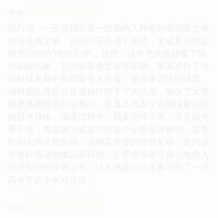
☆
☆
☆
☆
☆
评分
坦白说，一开始我带着一丝圈内人特有的审视眼光来
对待这类文集，总担心它会流于形式，变成某些特定
研究小组的“内部汇报”。然而，这本书彻底颠覆了我
的刻板印象。它的选题角度非常新颖，紧紧抓住了当
前科技发展中那些最令人兴奋、最具争议性的话题。
编辑团队显然在筛选稿件时下了大功夫，确保了文集
的整体视野是向前看的，是真正代表了该领域最活跃
的思考脉络。阅读过程中，我多次停下来，不是因为
看不懂，而是因为被文中的某个论断深深触动，需要
时间去消化和反刍。这种高质量的智力互动，是阅读
普通科普读物难以获得的，它要求读者全身心地投入
到对知识的探索之中，让人感觉自己也参与到了一场
高水平的学术对话里。
☆
☆
☆
☆
☆
评分