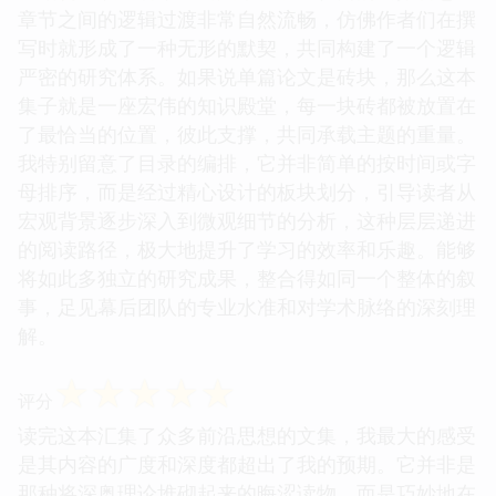
章节之间的逻辑过渡非常自然流畅，仿佛作者们在撰
写时就形成了一种无形的默契，共同构建了一个逻辑
严密的研究体系。如果说单篇论文是砖块，那么这本
集子就是一座宏伟的知识殿堂，每一块砖都被放置在
了最恰当的位置，彼此支撑，共同承载主题的重量。
我特别留意了目录的编排，它并非简单的按时间或字
母排序，而是经过精心设计的板块划分，引导读者从
宏观背景逐步深入到微观细节的分析，这种层层递进
的阅读路径，极大地提升了学习的效率和乐趣。能够
将如此多独立的研究成果，整合得如同一个整体的叙
事，足见幕后团队的专业水准和对学术脉络的深刻理
解。
☆
☆
☆
☆
☆
评分
读完这本汇集了众多前沿思想的文集，我最大的感受
是其内容的广度和深度都超出了我的预期。它并非是
那种将深奥理论堆砌起来的晦涩读物，而是巧妙地在