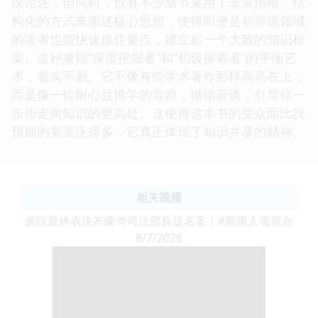
深论述，但同时，也有不少章节采用了非常清晰、结
构化的方式来阐述核心思想，使得即便是初涉该领域
的读者也能快速抓住要点，建立起一个大致的知识框
架。这种兼顾“深度挖掘者”和“初级探索者”的平衡艺
术，着实不易。它不像有些学术著作那样高高在上，
而是像一位耐心且博学的导师，循循善诱，引导你一
步步走向知识的更高处。这使得这本书的受众面比我
预期的要宽泛得多，它真正体现了知识共享的精神。
相关视频
參院最終表決布蘭奇司法部長提名案｜#新唐人電視台
8/7/2026