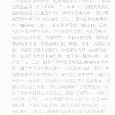
工艺及其在激光倍频、电光调制等方面的应用。讲解激
光增益晶体（如Nd:YAG、Ti:sapphire）的性质及其在
固体激光器中的重要作用。 半导体光电材料： 深入研
究宽禁带半导体（如GaN、SiC）、III-V族化合物半导
体（如GaAs、InP）、II-VI族半导体（如CdTe）等在
光电子器件中的应用。讨论其能带结构、光电导效应、
载流子动力学等。 光纤材料： 讲解石英光纤、塑料光
纤的制备技术、光学损耗机制（吸收、散射）及其在通
信、传感和成像中的应用。介绍掺杂光纤（如掺铒光
纤）在光纤放大器中的作用。 量子点与纳米材料： 探
讨量子点（QD）因量子尺寸效应表现出的独特光学性
质，如尺寸可调的发光波长，以及其在LED、显示、生
物成像和光伏领域的应用。研究其他纳米材料（如金纳
米粒子、石墨烯）的光学特性及其在表面等离激元、光
催化等方面的应用。 有机光电材料： 介绍聚合物、小
分子等有机材料在有机发光二极管（OLED）、有机光
伏电池（OPV）、有机薄膜晶体管（OTFT）等器件中
的应用，讨论其电荷传输、激子形成和发光机制。 2.
光电器件： 光源： 详细介绍激光器（如气体激光器、