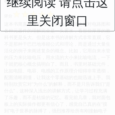
继续阅读 请点击这
教材上的标准答案。
☆
☆
☆
☆
☆
里关闭窗口
评分
这本书简直是电子入门者的救星！我之前对电路图和
各种元器件的理解完全是一头雾水，看那些厚厚的教
科书更是头大。但是这本书的讲解方式非常直观，它
不是那种干巴巴地堆砌公式和理论，而是通过大量生
活化的例子来阐述复杂的概念。比如，它用自来水管
的压力来比喻电压，用水流的大小来比喻电流，一下
子就把核心概念搞明白了。而且，书里对基础元件，
比如电阻、电容、电感的工作原理介绍得非常透彻，
配图清晰易懂，让我这个零基础的也能迅速上手。我
特别欣赏它对“为什么”的解释，而不是只告诉我们“是
什么”，这种深入浅出的讲解方式，让学习过程充满
了乐趣，而不是枯燥的记忆。看完前几章，我对面包
板上的实际操作都更有信心了，感觉自己真的在“摸
到”电子世界的脉搏了，强烈推荐给所有刚接触电子