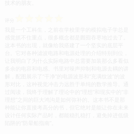
技术的朋友。
☆
☆
☆
☆
☆
评分
我是一个工科生，之前在学校里学的模拟电子学总是
感觉抓不住重点，很多概念都是囫囵吞枣地过去了。
这本书的出现，就像给我搭建了一个坚实的底层平
台。它对各种滤波电路和电源处理的介绍特别到位，
让我明白了为什么实际电路中总需要加装那么多看似
多余的电容和电感。书里对噪声抑制和电源去耦的讲
解，配图展示了“干净”的电源波形和“充满纹波”的波
形对比，这种视觉冲击力远胜于单纯的数学推导。通
过阅读，我终于理解了理论中的“理想”和现实中的“非
理想”之间的巨大鸿沟是如何弥补的。这本书不是那
种能让你直接考高分的书，但它绝对是能让你在未来
设计任何实际产品时，都能稳扎稳打，避免掉进低级
陷阱的“防晕船指南”。