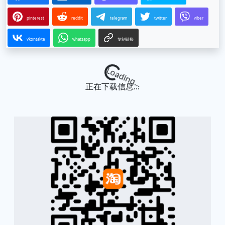
pinterest
reddit
telegram
twitter
viber
vkontakte
whatsapp
复制链接
Loading...
正在下载信息...