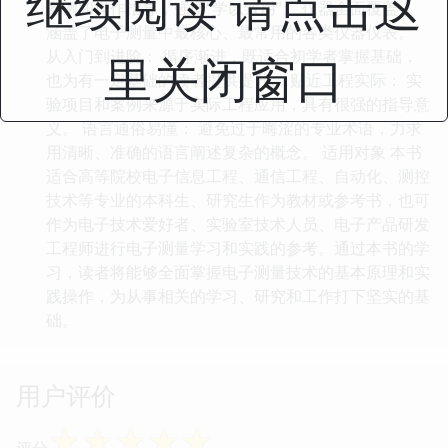
继续阅读 请点击这
案例和操作指导，强调“学以致用”。 仪器全面覆盖：
涵盖了电子测量中最核心、最常用的各类仪器仪表。
从入门到进阶： 循序渐进，既适合初学者掌握基础，
里关闭窗口
也为有一定基础的读者提供提升。 贴近工程实际： 实
验项目和案例来源于实际工程应用，具有很强的指导意
义。 语言通俗易懂： 避免过于晦涩的专业术语，力求
用清晰、准确的语言阐述复杂的概念。 适用对象 本书
适合高等院校电子信息工程、通信工程、自动化、测控
技术等专业的本科生、研究生作为教材或参考书，也可
作为电子技术爱好者、实验室技术人员、电子产品研发
工程师进行电子测量学习和实践的参考。通过本书的学
习，读者将能够全面掌握电子测量技术的基本原理和实
践操作，为从事相关的学习、研究和工作打下坚实的基
础。
用户评价
☆
☆
☆
☆
☆
评分