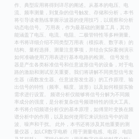
作、典型应用将得到详尽的阐述。从基本的电压、电
流、频率测量，到复杂的信号触发、存储和分析，本书
将引导读者熟练掌握示波器的使用技巧，以观察和分析
动态电信号。 万用表，作为最基础的测量工具，其功
能涵盖了电压、电流、电阻、二极管特性等多种测量。
本书将详细介绍不同类型万用表（模拟表、数字表）的
结构、量程选择、测量注意事项，并结合实际案例演示
如何准确使用万用表进行基本电路的检测。 信号发生
器是产生各类标准信号和任意波形信号的设备，对于电
路的激励和测试至关重要。我们将讲解不同类型信号发
生器（函数发生器、任意波形发生器）的工作原理、输
出信号的特性（频率、幅度、波形）以及如何根据实验
需求进行设置。 频谱分析仪能够将信号分解为不同频
率成分的强度，是分析复杂信号频谱特性的强大工具。
本书将介绍频谱分析仪的基本原理，如傅里叶变换在频
谱分析中的作用，以及如何使用它来识别信号中的谐
波、噪声和干扰。 此外，本书还将涉及其他重要的测
量仪器，如LCR数字电桥（用于测量电感、电容、电阻
及其损耗）、逻辑分析仪（用于数字信号的时序分析）