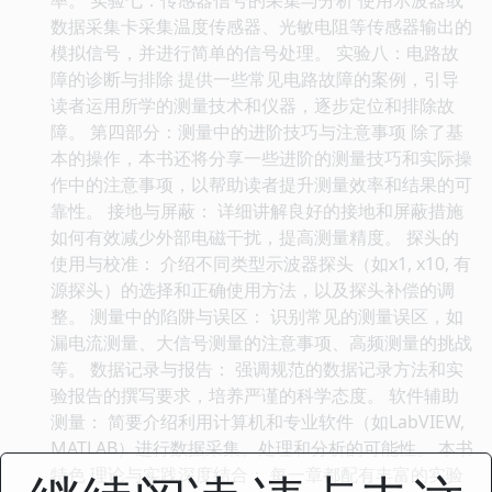
数据采集卡采集温度传感器、光敏电阻等传感器输出的
模拟信号，并进行简单的信号处理。 实验八：电路故
障的诊断与排除 提供一些常见电路故障的案例，引导
读者运用所学的测量技术和仪器，逐步定位和排除故
障。 第四部分：测量中的进阶技巧与注意事项 除了基
本的操作，本书还将分享一些进阶的测量技巧和实际操
作中的注意事项，以帮助读者提升测量效率和结果的可
靠性。 接地与屏蔽： 详细讲解良好的接地和屏蔽措施
如何有效减少外部电磁干扰，提高测量精度。 探头的
使用与校准： 介绍不同类型示波器探头（如x1, x10, 有
源探头）的选择和正确使用方法，以及探头补偿的调
整。 测量中的陷阱与误区： 识别常见的测量误区，如
漏电流测量、大信号测量的注意事项、高频测量的挑战
等。 数据记录与报告： 强调规范的数据记录方法和实
验报告的撰写要求，培养严谨的科学态度。 软件辅助
测量： 简要介绍利用计算机和专业软件（如LabVIEW,
MATLAB）进行数据采集、处理和分析的可能性。 本书
特色 理论与实践深度结合： 每一章都配有丰富的实验