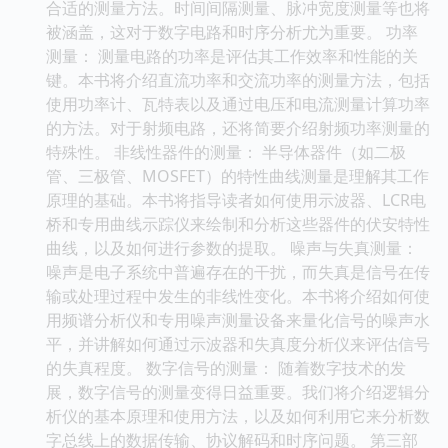
合适的测量方法。时间间隔测量、脉冲宽度测量等也将
被涵盖，这对于数字电路和时序分析尤为重要。 功率
测量： 测量电路的功率是评估其工作效率和性能的关
键。本书将介绍直流功率和交流功率的测量方法，包括
使用功率计、瓦特表以及通过电压和电流测量计算功率
的方法。对于射频电路，还将简要介绍射频功率测量的
特殊性。 非线性器件的测量： 半导体器件（如二极
管、三极管、MOSFET）的特性曲线测量是理解其工作
原理的基础。本书将指导读者如何使用示波器、LCR电
桥和专用曲线示踪仪来绘制和分析这些器件的伏安特性
曲线，以及如何进行参数的提取。 噪声与失真测量：
噪声是电子系统中普遍存在的干扰，而失真是信号在传
输或处理过程中发生的非线性变化。本书将介绍如何使
用频谱分析仪和专用噪声测量设备来量化信号的噪声水
平，并讲解如何通过示波器和失真度分析仪来评估信号
的失真程度。 数字信号的测量： 随着数字技术的发
展，数字信号的测量变得日益重要。我们将介绍逻辑分
析仪的基本原理和使用方法，以及如何利用它来分析数
字总线上的数据传输、协议解码和时序问题。 第三部