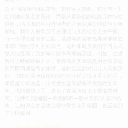
这本书的内容组织逻辑严密得令人赞叹。它没有一开
始就抛出复杂的理论，而是从最基础的电路元件特性
讲起，循序渐进地引导读者进入更深层次的信号分析
领域。我个人最欣赏它在理论与实践结合上的平衡。
每一个理论章节的后面，紧跟着的实验指导就能够立
即印证刚刚学到的知识点，这种即时反馈的学习方式
极大地提高了我的学习效率和理解深度。例如，在讲
解傅里叶级数展开后，紧接着的实验就是用示波器观
察不同周期信号的频谱，这种直观的对比让人印象深
刻。书中对实验仪器的操作说明详尽得近乎手把手，
即便是对示波器、信号发生器等设备不太熟悉的同
学，也能很快上手，避免了在实验台上摸索浪费时
间。这种“理论铺垫—案例解析—动手实践”的循环结
构，让知识点的吸收变得非常扎实和牢固，真正做到
了学以致用。
☆
☆
☆
☆
☆