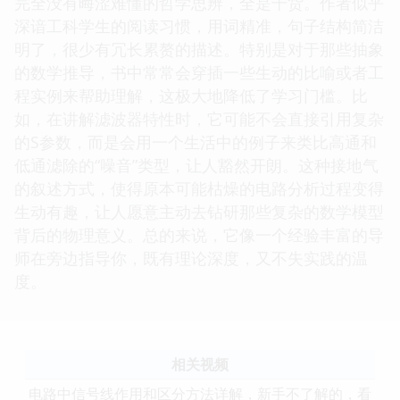
完全没有晦涩难懂的哲学思辨，全是干货。作者似乎
深谙工科学生的阅读习惯，用词精准，句子结构简洁
明了，很少有冗长累赘的描述。特别是对于那些抽象
的数学推导，书中常常会穿插一些生动的比喻或者工
程实例来帮助理解，这极大地降低了学习门槛。比
如，在讲解滤波器特性时，它可能不会直接引用复杂
的S参数，而是会用一个生活中的例子来类比高通和
低通滤除的“噪音”类型，让人豁然开朗。这种接地气
的叙述方式，使得原本可能枯燥的电路分析过程变得
生动有趣，让人愿意主动去钻研那些复杂的数学模型
背后的物理意义。总的来说，它像一个经验丰富的导
师在旁边指导你，既有理论深度，又不失实践的温
度。
相关视频
电路中信号线作用和区分方法详解，新手不了解的，看