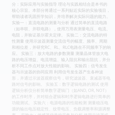
分：实际应用与实验指导 理论与实践相结合是本书的
核心宗旨。本部分将通过一系列贴近实际的实验项目，
帮助读者巩固所学知识，并培养解决实际问题的能力。
实验一：直流电路的测量与分析 通过简单的直流电路
（如串联、并联电路），使用万用表测量电压、电流、
电阻，并验证基尔霍夫定律。 实验二：交流电路的特
性测量 使用示波器测量交流信号的幅度、频率、周期
和相位差，并研究RC、RL、RLC电路在不同频率下的响
应。 实验三：放大电路的参数测量 测量晶体管放大电
路的电压增益、电流增益、输入阻抗和输出阻抗，并分
析不同工作点对放大性能的影响。 实验四：信号发生
器与示波器的协同应用 利用信号发生器产生各种波
形，并通过示波器观察信号，研究滤波器、衰减器等电
路对信号的影响。 实验五：数字逻辑电路的测试 使用
逻辑分析仪分析简单数字逻辑门（如AND, OR, NOT）
的工作时序，并对组合逻辑和时序逻辑电路进行简单的
功能测试。 实验六：电源电路的性能检测 测量稳压电
源的输出电压稳定性、纹带电压、负载调整率和源调整
率。 实验七：传感器信号的采集与分析 使用示波器或