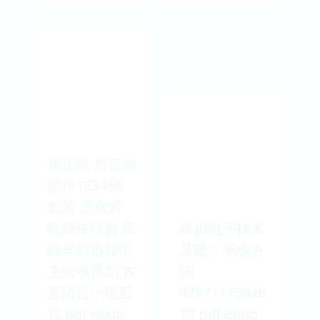
新正版 后宫如
懿传123456
套装 流潋紫
甄嬛传续篇 霍
模拟电子技术
建华周迅领衔
基础：系统方
主演电视剧 古
法
言清宫小说后
97871115026
宫 pdf epub
78 pdf epub