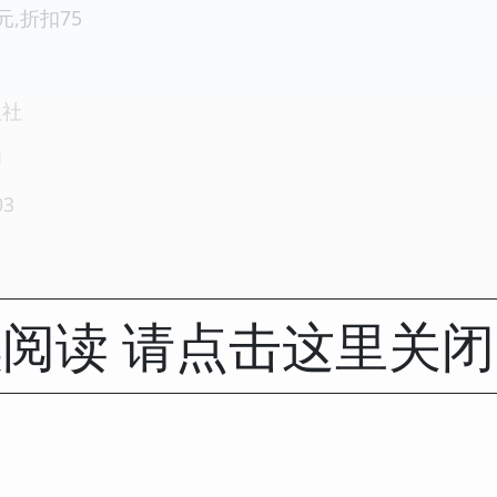
4元,折扣75
版社
1
03
阅读 请点击这里关