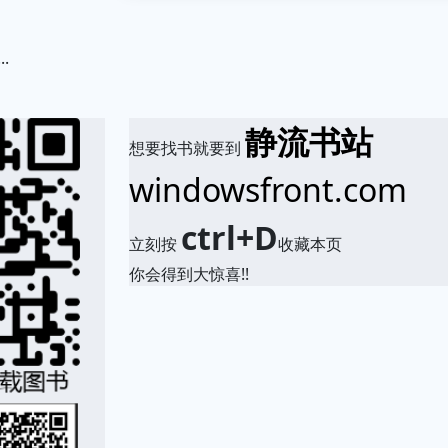
.
静流书站
想要找书就要到
windowsfront.com
ctrl+D
立刻按
收藏本页
你会得到大惊喜!!