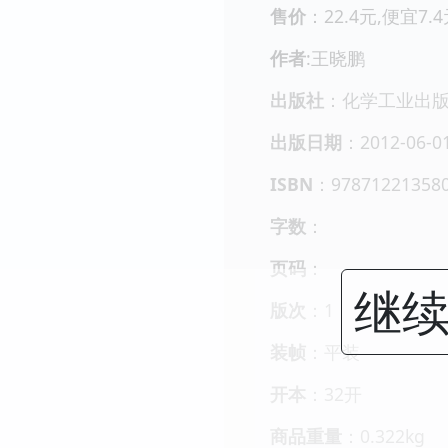
售价
：22.4元,便宜7.
作者
:王晓鹏
出版社
：化学工业出
出版日期
：2012-06-0
ISBN
：97871221358
字数
：
页码
：
继续
版次
：1
装帧
：平装
开本
：32开
商品重量
：0.322kg