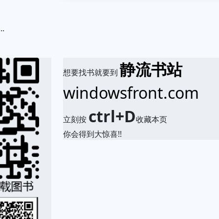
...
.
静流书站
想要找书就要到
windowsfront.com
ctrl+D
立刻按
收藏本页
你会得到大惊喜!!