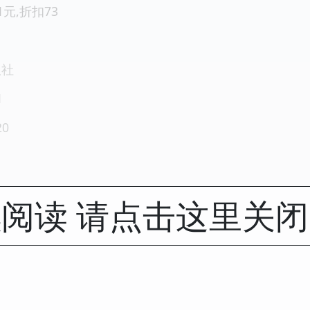
.1元,折扣73
版社
1
20
阅读 请点击这里关