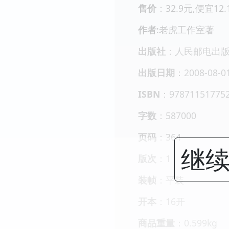
售价
：32.9元,便宜12
作者
:老虎工作室著
出版社
：人民邮电出
出版日期
：2008-08-0
ISBN
：97871151775
字数
：587000
页码
：364
继续
版次
：1
装帧
：平装
开本
：16开
商品重量
：0.599kg