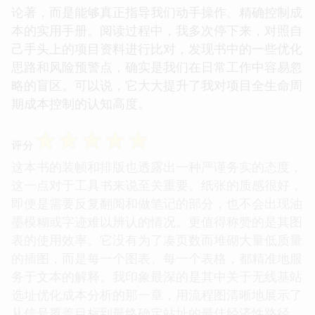
论著，而是能够真正指导我们动手操作、精确控制成
本的实用手册。阅读过程中，我多次停下来，对照自
己手头上的项目资料进行比对，发现书中的一些优化
思路和风险预警点，确实是我们在日常工作中容易忽
略的盲区。可以说，它大大提升了我对项目全生命周
期成本控制的认知高度。
☆
☆
☆
☆
☆
评分
这本书的装帧和排版也透露出一种严谨务实的态度，
这一点对于工具书来说至关重要。纸张的质感很好，
即便是需要反复翻阅和做笔记的部分，也不会出现油
墨模糊或字迹难以辨认的情况。更值得称赞的是其图
表的使用效率。它没有为了凑页数而堆砌大量低质量
的插图，而是每一个图表、每一个表格，都精准地服
务于文本的解释。我印象最深的是其中关于无线基站
选址优化成本分析的那一章，用流程图清晰地展示了
从信号覆盖目标到最终确定站址的最佳经济性路径，