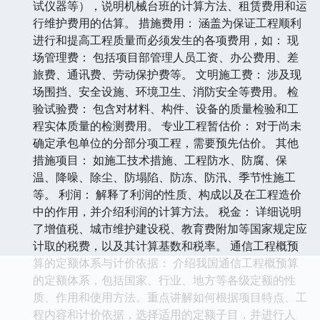
试仪器等），说明机械台班的计算方法、租赁费用和运
行维护费用的估算。 措施费用： 涵盖为保证工程顺利
进行和提高工程质量而必须发生的各项费用，如： 现
场管理费： 包括项目部管理人员工资、办公费用、差
旅费、通讯费、劳动保护费等。 文明施工费： 涉及现
场围挡、安全设施、环境卫生、消防安全等费用。 检
验试验费： 包含对材料、构件、设备的质量检验和工
程实体质量的检测费用。 专业工程暂估价： 对于尚未
确定承包单位的分部分项工程，需要预先估价。 其他
措施项目： 如施工技术措施、工程防水、防腐、保
温、降噪、除尘、防塌陷、防冻、防汛、季节性施工
等。 利润： 解释了利润的性质、构成以及在工程造价
中的作用，并介绍利润的计算方法。 税金： 详细说明
了增值税、城市维护建设税、教育费附加等国家规定应
计取的税费，以及其计算基数和税率。 通信工程概预
算的定额体系与计价依据： 介绍我国通信工程概预算
的定额体系，包括国家、行业、地方等各级定额的性
质、作用和使用方法。重点讲解如何根据项目特点、工
程内容和计价依据，选择适用的定额子目，并进行人