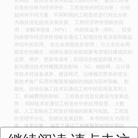
目造价分析与经济评价： 工程造价的对比分析： 介绍
如何对不同方案、不同时期的工程造价进行对比分析，
为项目优化提供决策依据。 工程经济评价指标的应
用： 讲解净现值（NPV）、内部收益率（IRR）、投资
回收期等经济评价指标在通信工程项目投资决策和效益
评估中的应用。 全生命周期造价管理： 引入全生命周
期造价的概念，强调在项目前期就要考虑项目建成后的
运营、维护、更新等成本，实现综合效益的最大化。
新兴通信技术对概预算的影响： 5G、物联网、云计算
等技术对设备成本、建设模式、运维模式带来的变化。
新技术推广应用对概预算编制的挑战与应对策略。 智
能化、自动化施工技术在通信工程中的应用及其对人
工、机械费用的影响。 工程造价信息化建设与发展趋
势： BIM技术在通信工程造价中的应用前景。 大数
据、人工智能在工程造价领域的探索与实践。 工程造
价管理平台化、智能化发展趋势。 本书的特点 内容全
面、体系完整： 涵盖了通信工程概预算的理论基础、
编制方法、管理应用以及行业发展趋势。 体系性强、