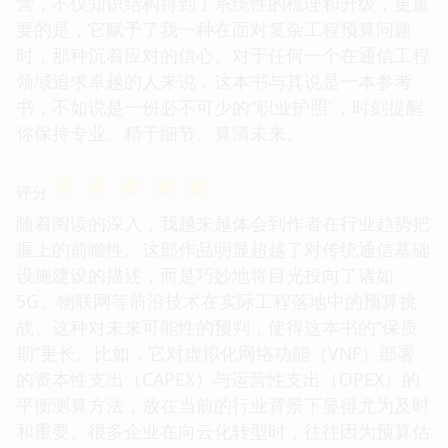
营，不仅知识结构得到了系统性的梳理和升级，更重
要的是，它赋予了我一种在面对复杂工程预算问题
时，那种沉着应对的信心。对于任何一个在通信工程
领域追求卓越的人来说，这本书与其说是一本参考
书，不如说是一份必不可少的“职业护照”，时刻提醒
你保持专业、精于细节、算清未来。
☆
☆
☆
☆
☆
评分
随着阅读的深入，我越来越体会到作者在行业趋势把
握上的前瞻性。这部作品明显超越了对传统通信基础
设施建设的描述，而是巧妙地将目光投向了诸如
5G、物联网等前沿技术在实际工程落地中的预算挑
战。这种对未来可能性的预判，使得这本书的“保质
期”更长。比如，它对虚拟化网络功能（VNF）部署
的资本性支出（CAPEX）与运营性支出（OPEX）的
平衡测算方法，放在当前的行业背景下显得尤为及时
和重要。很多企业在向云化转型时，往往因为预算估