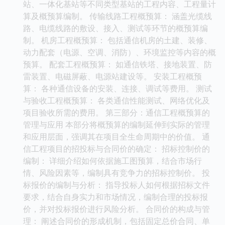
站、一体化基站等不同类型基站的工程内容、工程量计
算及概预算编制。 传输线路工程概预算： 涵盖光缆线
路、电缆线路的敷设、接入、测试等环节的概预算编
制。 机房工程概预算： 包括通信机房的土建、装修、
动力配套（电源、空调、消防）、环境监控等内容的概
预算。 配套工程概预算： 如通信铁塔、接地装置、防
雷装置、电磁屏蔽、电源站建设等。 安装工程概预
算： 各种通信设备的安装、连接、调试等费用。 测试
与验收工程概预算： 各类通信性能测试、网络优化及
项目验收所需的费用。 第三部分：通信工程概预算的
管理与应用 本部分将概预算的编制延伸到实际的管理
和应用层面，强调其在项目全生命周期中的价值。 通
信工程项目的招投标与合同价的确定： 招标控制价的
编制： 详细介绍如何依据施工图预算，结合市场行
情、风险因素等，编制具有竞争力的招标控制价。 投
标报价的编制与分析： 指导投标人如何根据招标文件
要求，结合自身实力和市场情况，编制合理的投标报
价，并对投标报价进行风险分析。 合同价的构成与管
理： 阐述合同价的形成机制，包括固定总价合同、单