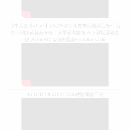
【中天直播#LIVE】伊朗革命衛隊要求美國滿足條件 否
則不開放荷莫茲海峽｜美軍最高將領 私下尋找退場途
徑 20260810 @頭條開講HeadlinesTalk
46 1C4170001C417030铁路通信工程