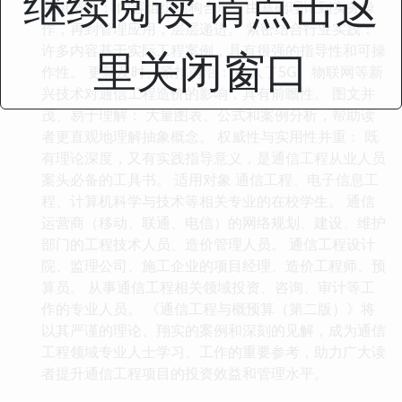
继续阅读 请点击这
逻辑清晰： 内容组织结构合理，由基础理论到实务操
作，再到管理应用，层层递进。 紧密结合行业实践：
许多内容基于实际工程案例，具有很强的指导性和可操
里关闭窗口
作性。 更新及时、紧扣前沿： 融入了5G、物联网等新
兴技术对通信工程造价的影响，具有前瞻性。 图文并
茂、易于理解： 大量图表、公式和案例分析，帮助读
者更直观地理解抽象概念。 权威性与实用性并重： 既
有理论深度，又有实践指导意义，是通信工程从业人员
案头必备的工具书。 适用对象 通信工程、电子信息工
程、计算机科学与技术等相关专业的在校学生。 通信
运营商（移动、联通、电信）的网络规划、建设、维护
部门的工程技术人员、造价管理人员。 通信工程设计
院、监理公司、施工企业的项目经理、造价工程师、预
算员。 从事通信工程相关领域投资、咨询、审计等工
作的专业人员。 《通信工程与概预算（第二版）》将
以其严谨的理论、翔实的案例和深刻的见解，成为通信
工程领域专业人士学习、工作的重要参考，助力广大读
者提升通信工程项目的投资效益和管理水平。