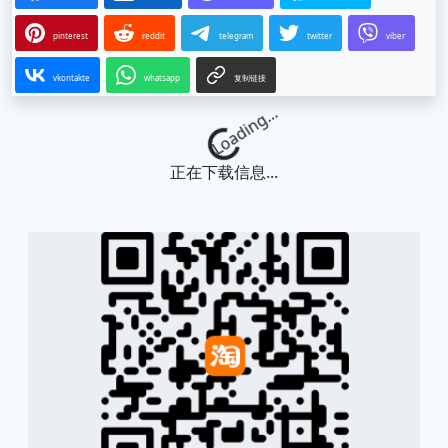
pinterest
reddit
telegram
twitter
viber
vkontakte
whatsapp
复制链接
Loading...
正在下载信息...