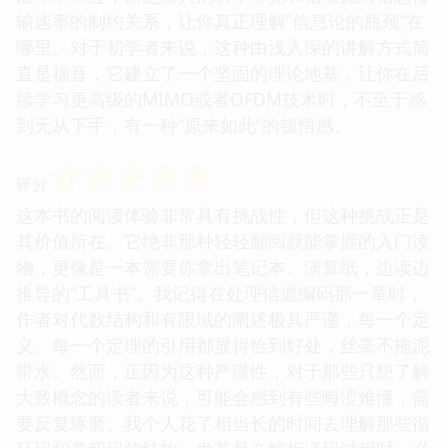
输速率的制约关系，让你真正理解“信息论的瓶颈”在
哪里。对于初学者来说，这种由浅入深的讲解方式简
直是福音，它建立了一个坚固的理论地基，让你在后
续学习更高级的MIMO或者OFDM技术时，不至于感
到无从下手，有一种“原来如此”的顿悟感。
☆
☆
☆
☆
☆
评分
这本书的阅读体验非常具有挑战性，但这种挑战正是
其价值所在。它绝非那种轻轻翻阅就能掌握的入门读
物，更像是一本需要你拿出笔记本、演算纸，边读边
推导的“工具书”。我记得在处理信道编码那一章时，
作者对代数结构和有限域的阐述极其严谨，每一个定
义、每一个定理的引用都显得恰到好处，丝毫不拖泥
带水。然而，正因为这种严谨性，对于那些只想了解
大致概念的读者来说，可能会感到有些晦涩难懂，需
要反复琢磨。我个人花了相当长的时间去理解那些循