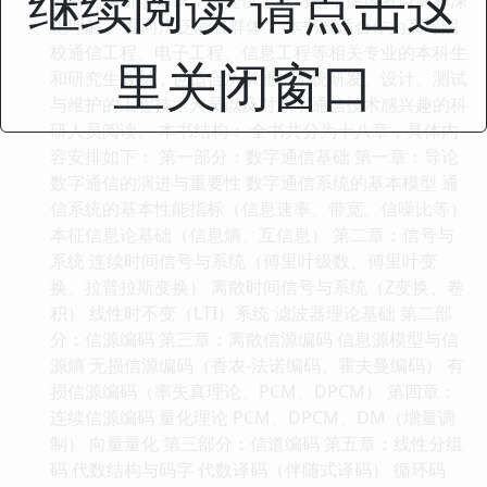
继续阅读 请点击这
化理解。 面向广泛读者群体： 本书既适合作为高等院
校通信工程、电子工程、信息工程等相关专业的本科生
里关闭窗口
和研究生教材，也适合从事通信系统研发、设计、测试
与维护的工程技术人员以及对数字通信技术感兴趣的科
研人员阅读。 本书结构： 全书共分为十八章，具体内
容安排如下： 第一部分：数字通信基础 第一章：导论
数字通信的演进与重要性 数字通信系统的基本模型 通
信系统的基本性能指标（信息速率、带宽、信噪比等）
本征信息论基础（信息熵、互信息） 第二章：信号与
系统 连续时间信号与系统（傅里叶级数、傅里叶变
换、拉普拉斯变换） 离散时间信号与系统（Z变换、卷
积） 线性时不变（LTI）系统 滤波器理论基础 第二部
分：信源编码 第三章：离散信源编码 信息源模型与信
源熵 无损信源编码（香农-法诺编码、霍夫曼编码） 有
损信源编码（率失真理论、PCM、DPCM） 第四章：
连续信源编码 量化理论 PCM、DPCM、DM（增量调
制） 向量量化 第三部分：信道编码 第五章：线性分组
码 代数结构与码字 代数译码（伴随式译码） 循环码