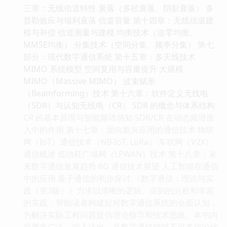
三章：无线信道特性 衰落（多径衰落、阴影衰落） 多
普勒效应与瑞利衰落 信道容量 第十四章：无线信道建
模与补偿 信道测量与建模 均衡技术（迫零均衡、
MMSE均衡） 分集技术（空间分集、频率分集） 第七
部分：现代数字通信系统 第十五章：多天线技术
MIMO 系统模型 空间复用与容量提升 大规模
MIMO（Massive MIMO） 波束赋形
（Beamforming）技术 第十六章：软件定义无线电
（SDR）与认知无线电（CR） SDR 的概念与体系结构
CR 的基本原理与智能频谱感知 SDR/CR 在动态频谱接
入中的作用 第十七章：面向新兴应用的通信技术 物联
网（IoT）通信技术（NB-IoT, LoRa） 车联网（V2X）
通信概述 低功耗广域网（LPWAN）技术 第十八章：未
来数字通信发展趋势 6G 通信技术展望 人工智能在通信
中的应用 量子通信的初步探讨 《数字通信：理论与实
践（第3版）》力求以清晰的逻辑、深刻的分析和丰富
的实践，帮助读者构建起对数字通信系统的全面认知，
为解决实际工程问题提供理论指导和技术思路。本书内
容覆盖广泛，深入浅出，是数字通信领域不可多得的优