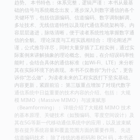
趋势。 本书特色： 体系完整，逻辑严谨： 本书从最基
础的信号与系统概念出发，逐步深入到数字通信的各个
关键环节，包括信源编码、信道编码、数字调制解调、
多址技术、无线信道特性以及现代通信系统架构等。内
容层层递进，脉络清晰，便于读者系统性地掌握数字通
信的全貌。 理论深度与工程实践相结合： 理论阐述严
谨，公式推导详尽，同时大量穿插了工程实例，通过实
际案例来讲解抽象的理论概念。例如，在介绍误码率性
能时，会结合具体的通信标准（如Wi-Fi、LTE）来分析
其在实际环境下的表现。本书不仅教你“为什么”，更告
诉你“怎么做”，为读者未来的工程实践打下坚实基础。
内容更新，紧跟前沿： 第三版重点增加了对现代数字
通信系统中日益重要的技术内容的介绍。包括： 大规
模 MIMO（Massive MIMO）与波束赋形
（Beamforming）： 详细介绍了大规模 MIMO 技术
的基本原理、关键技术（如预编码、零度空间设计）及
其在5G等新一代移动通信系统中的应用，以及波束赋
形在提升系统容量和覆盖范围方面的重要作用。 先进
信道编码技术： 除了传统的卷积码和 BCH 码，本书还