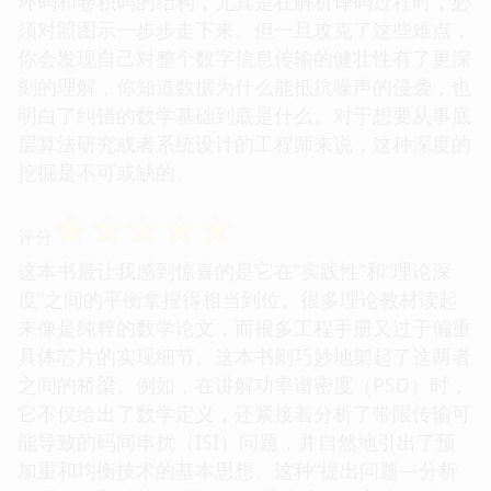
环码和卷积码的结构，尤其是在解析译码过程时，必
须对照图示一步步走下来。但一旦攻克了这些难点，
你会发现自己对整个数字信息传输的健壮性有了更深
刻的理解，你知道数据为什么能抵抗噪声的侵袭，也
明白了纠错的数学基础到底是什么。对于想要从事底
层算法研究或者系统设计的工程师来说，这种深度的
挖掘是不可或缺的。
☆
☆
☆
☆
☆
评分
这本书最让我感到惊喜的是它在“实践性”和“理论深
度”之间的平衡拿捏得相当到位。很多理论教材读起
来像是纯粹的数学论文，而很多工程手册又过于偏重
具体芯片的实现细节。这本书则巧妙地架起了这两者
之间的桥梁。例如，在讲解功率谱密度（PSD）时，
它不仅给出了数学定义，还紧接着分析了带限传输可
能导致的码间串扰（ISI）问题，并自然地引出了预
加重和均衡技术的基本思想。这种“提出问题—分析