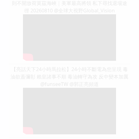
則不開放荷莫茲海峽｜美軍最高將領 私下尋找退場途
徑 20260810 @全球大視野Global_Vision
【亮話天下24小時馬拉松】24小時不斷電為您呈現 毒
油欲蓋彌彰 賴皇諸事不順 毒油轉守為攻 反中變本加厲
@funseeTW @郭正亮頻道