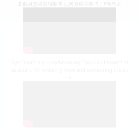
北戴河會議敏感期間 山東省軍區換將｜#新唐人
ByteDance's groundbreaking "Doubao Phone"! AI
assistant for ordering food and comparing prices
—a ...