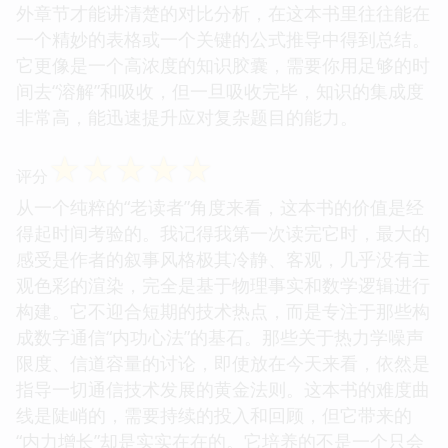
外章节才能讲清楚的对比分析，在这本书里往往能在
一个精妙的表格或一个关键的公式推导中得到总结。
它更像是一个高浓度的知识胶囊，需要你用足够的时
间去“溶解”和吸收，但一旦吸收完毕，知识的集成度
非常高，能迅速提升应对复杂题目的能力。
☆
☆
☆
☆
☆
评分
从一个纯粹的“老读者”角度来看，这本书的价值是经
得起时间考验的。我记得我第一次读完它时，最大的
感受是作者的叙事风格极其冷静、客观，几乎没有主
观色彩的渲染，完全是基于物理事实和数学逻辑进行
构建。它不迎合短期的技术热点，而是专注于那些构
成数字通信“内功心法”的基石。那些关于热力学噪声
限度、信道容量的讨论，即使放在今天来看，依然是
指导一切通信技术发展的黄金法则。这本书的难度曲
线是陡峭的，需要持续的投入和回顾，但它带来的
“内力增长”却是实实在在的。它培养的不是一个只会