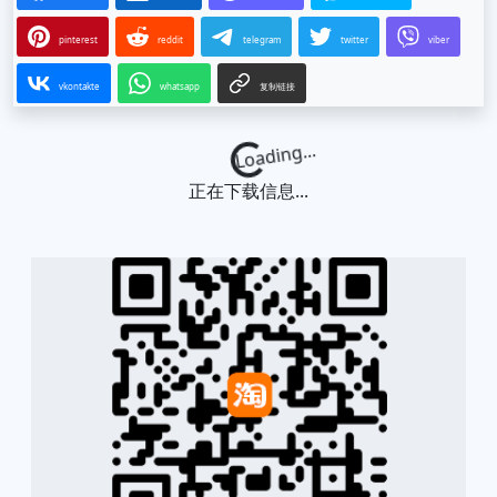
pinterest
reddit
telegram
twitter
viber
vkontakte
whatsapp
复制链接
Loading...
正在下载信息...