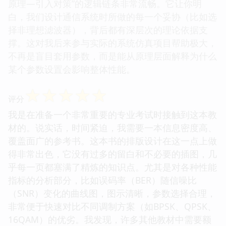
原理—引入对策”的逻辑链条非常流畅。它让你明
白，我们设计通信系统时所做的每一个妥协（比如选
择非理想滤波器），背后都有深层次的理论依据支
撑。这对我后来参与实际的系统仿真项目帮助极大，
不再是盲目套用参数，而是能从原理层面解释为什么
某个参数设置会影响整体性能。
☆
☆
☆
☆
☆
评分
我是在准备一个非常重要的专业考试时接触到这本教
材的。说实话，时间紧迫，我需要一本信息密度高、
覆盖面广的参考书。这本书的排版设计在这一点上做
得非常出色，它没有过多的留白和不必要的插图，几
乎每一页都塞满了精炼的知识点。尤其是对各种性能
指标的分析部分，比如误码率（BER）随信噪比
（SNR）变化的曲线图，图示清晰，参数选择合理，
非常便于快速对比不同调制方案（如BPSK、QPSK、
16QAM）的优劣。我发现，许多其他教材中需要额