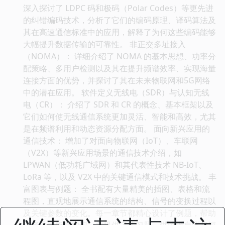
深入探讨了 LDPC 码和极码（Polar Codes）等更先进
的纠错编码技术，分析了它们的编码原理、译码算法及
其在高速通信标准中的应用，解释了为何这些编码能够
大幅提升数据传输的可靠性。 非正交多址接入
（NOMA）： 详细介绍了 NOMA 的基本思想、功率分
配策略、多用户检测以及其在提升频谱效率、实现海量
连接方面的优势，并探讨了其在未来物联网和5G网络
中的潜在应用。 软件定义无线电（SDR）与认知无线
电（CR）： 介绍了 SDR 和 CR 的概念、基本框架以及
它们如何使无线通信系统更加灵活、智能和高效，尤其
是在频谱利用和动态资源分配方面。 面向新兴应用的
通信技术： 增加了对面向物联网（IoT）、车联网
（V2X）等新兴应用场景的通信技术介绍，如
LPWAN（低功耗广域网）和其代表性技术 NB-IoT、
LoRa 等，以及 V2X 中的关键通信模式和技术挑战。 丰
富图表与例题： 全书配有大量精美的插图、表格和流
程图，直观地展示通信系统的结构、信号的变换过程以
及关键参数的变化。每一章节都精心设计了例题，帮助
读者巩固所学知识，并提供了练习题，供读者自测和深