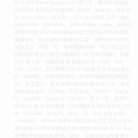
BCH 码与 Reed-Solomon 码 第六章：卷积码 卷积编
码器结构 卷积码的性能界限 维特比（Viterbi）译码算
法 Turbo 码简介 第七章：LDPC 码与极码 LDPC 码的
构造与译码（和积译码） 极码（Polar Codes）的构造
原理与译码 LDPC 码和极码在现代通信标准中的应用
第四部分：数字调制与解调 第八章：基带传输 码型与
波形设计（NRZ、RZ、曼彻斯特码等） 成形滤波器与
匹配滤波器 最佳基带传输准则（奈奎斯特准则） 眼图
分析 第九章：带通传输 数字调制方式（ASK、FSK、
PSK、QAM） 相干解调与非相干解调 星座图与性能分
析（误码率） 性能提升技术（差错控制编码与调制结
合） 第五部分：多址技术与多用户通信 第十章：多址
技术 频分多址（FDMA） 时分多址（TDMA） 码分多
址（CDMA） 空分多址（SDMA） 第十一章：多用户
通信与干扰 多用户检测 干扰抑制技术 现代多址接入技
术（OFDMA、NOMA） 第十二章：非正交多址接入
（NOMA） NOMA 的基本原理与技术实现 功率分配与
用户分组 NOMA 的性能分析与挑战 NOMA 在 5G 及未
来网络中的应用前景 第六部分：无线信道与传播 第十