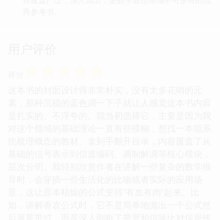
秀参考书。
用户评价
☆
☆
☆
☆
☆
评分
这本书的封面设计得非常朴实，没有太多花哨的元
素，那种沉稳的蓝色调一下子就让人感觉这本书内容
是扎实的、不浮夸的。我当初选择它，主要是因为我
对这个领域的基础理论一直有些模糊，想找一本能系
统梳理概念的教材。拿到手翻开目录，内容覆盖了从
基础的信号表示到信道编码、调制解调等核心模块，
层次分明。我特别欣赏作者在讲解一些复杂的数学推
导时，会穿插一些生活化的比喻或者实际的应用场
景，这让原本枯燥的公式变得“有血有肉”起来。比
如，讲解香农公式时，它不是简单地抛出一个公式然
后草草带过，而是深入剖析了带宽和信噪比对信息传