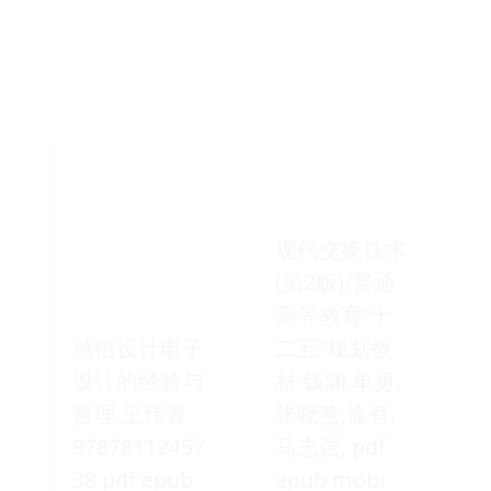
现代交换技术
(第2版)/普通
高等教育“十
感悟设计电子
二五”规划教
设计的经验与
材 钱渊,单勇,
哲理 王玮著
张晓燕,徐有,
97878112457
马志强, pdf
38 pdf epub
epub mobi