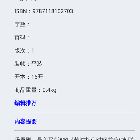
ISBN：9787118102703
字数：
页码：
版次：1
装帧：平装
开本：16开
商品重量：0.4kg
编辑推荐
内容提要
汤勇刚、吴美平所*的《载波相位时间差分\捷 联