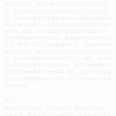
份宝贵的财富。作者对数学模型的推导过程详略得
当，很多关键公式的引用和证明都展示了扎实的功
底。我欣赏作者在处理复杂算法时所展现出的那种抽
丝剥茧的分析能力，使得原本晦涩难懂的原理变得有
迹可循。然而，对于实践操作层面的关注略显不足，
这是我感到有些遗憾的地方。如果能在某些关键算法
之后，附带一些关于参数敏感性分析、实际应用中的
误差来源探讨，或是基于常见仿真平台的具体实现建
议，那这本书的实用价值将大大提升。毕竟，理论的
完美最终还是要接受实践的检验。期待未来能看到作
者或相关学者基于此书的理论基础，再出版一本更侧
重工程应用的配套教材或手册，真正实现理论与实践
的无缝对接。
☆
☆
☆
☆
☆
评分
阅读这本书的过程，简直像进行一场思维的马拉松，
节奏紧凑，要求读者必须全神贯注。它的叙事风格非