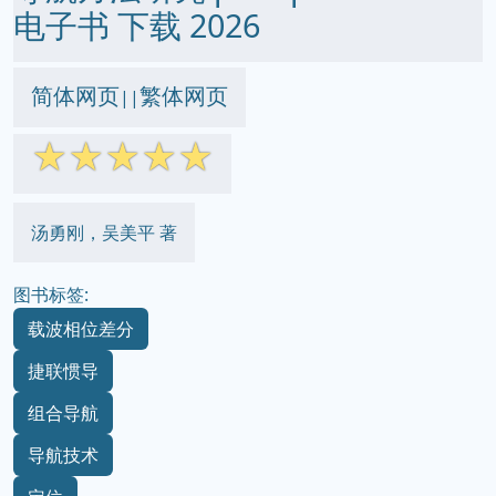
电子书 下载 2026
简体网页
繁体网页
||
☆
☆
☆
☆
☆
汤勇刚，吴美平 著
图书标签:
载波相位差分
捷联惯导
组合导航
导航技术