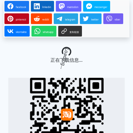
facebook
linkedin
mastodon
messenger
pinterest
reddit
telegram
twitter
viber
vkontakte
whatsapp
复制链接
Loading...
正在下载信息...