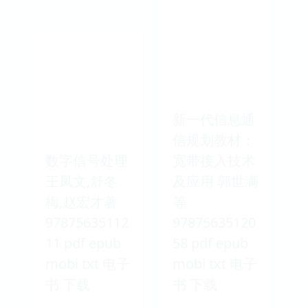
新一代信息通
信规划教材：
数字信号处理
宽带接入技术
王凤文,舒冬
及应用 郭世满
梅,赵宏才著
等
97875635112
97875635120
11 pdf epub
58 pdf epub
mobi txt 电子
mobi txt 电子
书 下载
书 下载