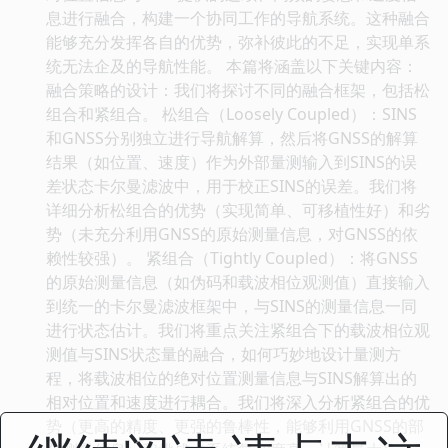
息进行融合，构建一个协同工作的导航系统。这种融合
能够充分发挥各自的优势，弥补彼此的不足，实现单系
统无法企及的导航性能。 本篇将涵盖以下关键内容：
融合策略的设计：我们将探讨不同的融合框架，包括松
组合和紧组合。 松组合（Loosely Coupled）：SINS
和GNSS分别独立进行导航解算，然后将GNSS的解算
结果（如位置、速度）作为外部量测输入到SINS的误
差状态卡尔曼滤波中，用于校正SINS的误差。我们将
详细分析松组合的优势（实现简单、可移植性好）和劣
势（未充分利用GNSS的原始测量信息，对GNSS的依
赖性较强）。 紧组合（Tightly Coupled）：将GNSS
的原始测量信息（如伪码和载波相位观测值）直接输入
到统一的卡尔曼滤波框架中，与SINS的测量信息一同
进行状态估计。我们将重点关注紧组合下的载波相位观
测值与SINS状态量的融合，如何巧妙地设计量测方
程，将载波相位的绝对位置测量信息与SINS解算出的
相对位置和速度进行耦合。我们将深入分析紧组合的优
势（更高的精度、更强的鲁棒性，能够利用GNSS的部