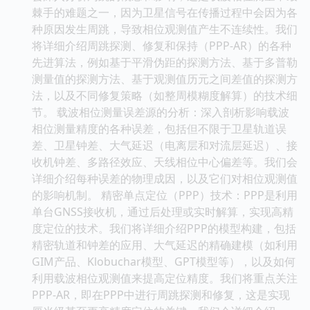
棘手的难题之一，因为卫星信号在传播过程中会因为各
种原因发生周跳，导致相位观测值产生不连续性。我们
将详细介绍周跳探测、修复和保持（PPP-AR）的各种
先进算法，例如基于平滑伪距的探测方法、基于多普勒
测量值的探测方法、基于观测值历元之间差值的探测方
法，以及不同修复策略（如整周模糊度解算）的技术细
节。 载波相位测量误差源的分析：深入剖析影响载波
相位测量精度的各种误差，包括但不限于卫星轨道误
差、卫星钟差、大气延迟（电离层和对流层延迟）、接
收机钟差、多路径效应、天线相位中心偏差等。我们会
详细介绍每种误差的物理成因，以及它们对相位观测值
的影响机制。 精密单点定位（PPP）技术：PPP是利用
单台GNSS接收机，通过后处理或实时解算，实现高精
度定位的技术。我们将详细介绍PPP的模型构建，包括
精密轨道和钟差的应用、大气延迟的精确建模（如利用
GIM产品、Klobuchar模型、GPT模型等），以及如何
利用载波相位观测值来提高定位精度。我们将重点关注
PPP-AR，即在PPP中进行周跳探测和修复，这是实现