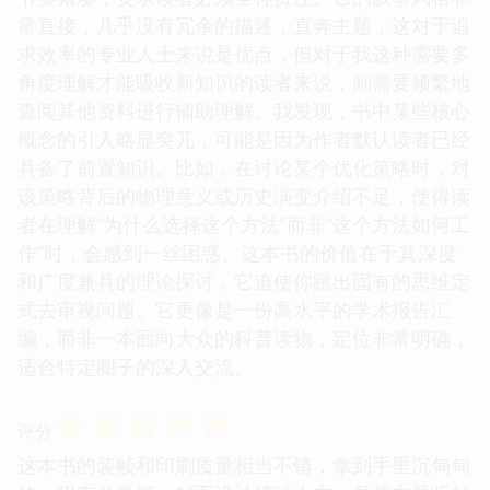
常直接，几乎没有冗余的描述，直奔主题，这对于追
求效率的专业人士来说是优点，但对于我这种需要多
角度理解才能吸收新知识的读者来说，则需要频繁地
查阅其他资料进行辅助理解。我发现，书中某些核心
概念的引入略显突兀，可能是因为作者默认读者已经
具备了前置知识。比如，在讨论某个优化策略时，对
该策略背后的物理意义或历史演变介绍不足，使得读
者在理解“为什么选择这个方法”而非“这个方法如何工
作”时，会感到一丝困惑。这本书的价值在于其深度
和广度兼具的理论探讨，它迫使你跳出固有的思维定
式去审视问题。它更像是一份高水平的学术报告汇
编，而非一本面向大众的科普读物，定位非常明确，
适合特定圈子的深入交流。
☆
☆
☆
☆
☆
评分
这本书的装帧和印刷质量相当不错，拿到手里沉甸甸