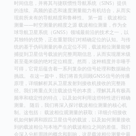
时间信息，并将其与捷联惯性导航系统（SINS）提供
的连续、高频的姿态和速度测量能力有机结合，从而实
现前所未有的导航精度和鲁棒性。 第一篇：载波相位
测量——时空测量的精度之源 载波相位测量，作为全
球导航卫星系统（GNSS）领域最前沿的技术之一，以
其独特的优势，正在重塑我们对精确定位的认知。与传
统的基于伪码测量的单点定位不同，载波相位测量能够
捕捉到卫星信号载波的完整周期信息，从而实现厘米级
甚至毫米级的绝对定位精度。然而，这种精度并非唾手
可得，它背后蕴含着一系列复杂的信号处理和数据融合
挑战。 在这一篇中，我们将首先回顾GNSS信号的传播
原理，详细解析其从卫星发射到接收机接收的完整路
径。我们将重点关注载波信号的本质，理解其具有极高
频率和稳定性的特点，以及如何利用这些特性进行精确
测量。 随后，我们将深入探讨载波相位测量的核心机
制。这包括： 载波相位观测量的获取：详细介绍接收
机如何解调和跟踪卫星信号的载波，以及如何测量接收
到的载波相位与本地产生的载波相位之间的差值。我们
会深入分析周跳的概念和影响，这是载波相位测量中最