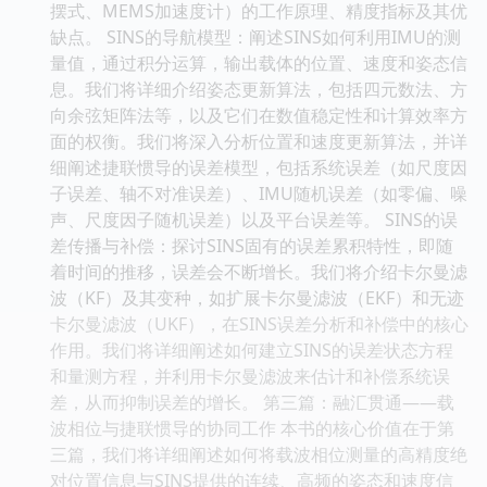
摆式、MEMS加速度计）的工作原理、精度指标及其优
缺点。 SINS的导航模型：阐述SINS如何利用IMU的测
量值，通过积分运算，输出载体的位置、速度和姿态信
息。我们将详细介绍姿态更新算法，包括四元数法、方
向余弦矩阵法等，以及它们在数值稳定性和计算效率方
面的权衡。我们将深入分析位置和速度更新算法，并详
细阐述捷联惯导的误差模型，包括系统误差（如尺度因
子误差、轴不对准误差）、IMU随机误差（如零偏、噪
声、尺度因子随机误差）以及平台误差等。 SINS的误
差传播与补偿：探讨SINS固有的误差累积特性，即随
着时间的推移，误差会不断增长。我们将介绍卡尔曼滤
波（KF）及其变种，如扩展卡尔曼滤波（EKF）和无迹
卡尔曼滤波（UKF），在SINS误差分析和补偿中的核心
作用。我们将详细阐述如何建立SINS的误差状态方程
和量测方程，并利用卡尔曼滤波来估计和补偿系统误
差，从而抑制误差的增长。 第三篇：融汇贯通——载
波相位与捷联惯导的协同工作 本书的核心价值在于第
三篇，我们将详细阐述如何将载波相位测量的高精度绝
对位置信息与SINS提供的连续、高频的姿态和速度信