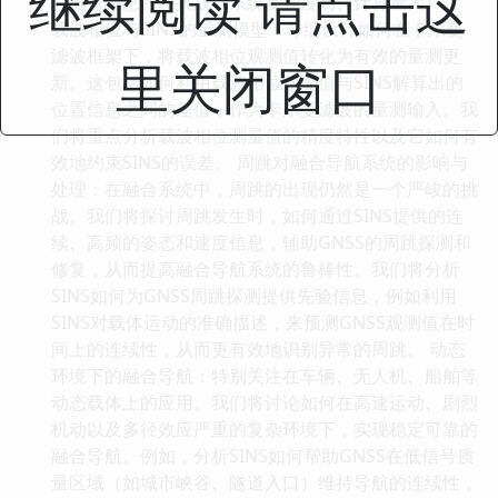
继续阅读 请点击这
分测量信息）和挑战（系统复杂度高、计算量大）。
载波相位与SINS的量测模型：详细设计如何在卡尔曼
滤波框架下，将载波相位观测值转化为有效的量测更
里关闭窗口
新。这包括如何利用载波相位观测值与SINS解算出的
位置信息之间的差值，作为卡尔曼滤波的量测输入。我
们将重点分析载波相位测量值的精度特性以及它如何有
效地约束SINS的误差。 周跳对融合导航系统的影响与
处理：在融合系统中，周跳的出现仍然是一个严峻的挑
战。我们将探讨周跳发生时，如何通过SINS提供的连
续、高频的姿态和速度信息，辅助GNSS的周跳探测和
修复，从而提高融合导航系统的鲁棒性。我们将分析
SINS如何为GNSS周跳探测提供先验信息，例如利用
SINS对载体运动的准确描述，来预测GNSS观测值在时
间上的连续性，从而更有效地识别异常的周跳。 动态
环境下的融合导航：特别关注在车辆、无人机、船舶等
动态载体上的应用。我们将讨论如何在高速运动、剧烈
机动以及多径效应严重的复杂环境下，实现稳定可靠的
融合导航。例如，分析SINS如何帮助GNSS在低信号质
量区域（如城市峡谷、隧道入口）维持导航的连续性，