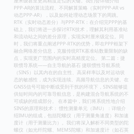
厘米级甚至更高精度定位的关键。我们会详细介绍
PPP-AR的算法流程、不同解算策略（实时PPP-AR vs
动态PPP-AR），以及如何处理动态场景下的周跳。
RTK（实时动态差分）与PPP-RTK：在介绍完PPP的基
础上，我们将进一步探讨RTK技术，理解其利用基准站
和流动站之间的差分原理，实现实时厘米级定位。同
时，我们将重点阐述PPP-RTK的优势，即在PPP框架下
融合网络差分信息，克服传统RTK基准站数量限制的缺
点，实现更广范围内的实时高精度定位。 第二篇：捷
联惯导系统——自主导航的基石 捷联惯性导航系统
（SINS）以其内在的自主性、高采样率以及对运动状
态的敏感性，成为实现连续、高频导航信息的关键。在
GNSS信号可能中断或受到干扰的环境下，SINS能够提
供短时间内的可靠导航信息，是构建混合导航系统的不
可或缺的组成部分。 在本篇中，我们将系统性地介绍
SINS的原理和技术： 惯性测量单元（IMU）：详细介
绍IMU的组成，包括陀螺仪（用于测量角速度）和加速
度计（用于测量比力）。我们将深入解析不同类型的陀
螺仪（如光纤陀螺、MEMS陀螺）和加速度计（如石英