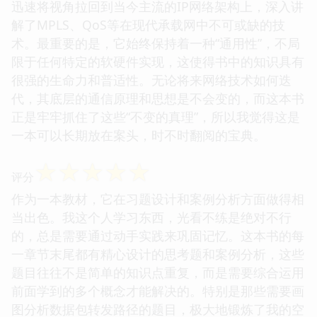
迅速将视角拉回到当今主流的IP网络架构上，深入讲
解了MPLS、QoS等在现代承载网中不可或缺的技
术。最重要的是，它始终保持着一种“通用性”，不局
限于任何特定的软硬件实现，这使得书中的知识具有
很强的生命力和普适性。无论将来网络技术如何迭
代，其底层的通信原理和思想是不会变的，而这本书
正是牢牢抓住了这些“不变的真理”，所以我觉得这是
一本可以长期放在案头，时不时翻阅的宝典。
☆
☆
☆
☆
☆
评分
作为一本教材，它在习题设计和案例分析方面做得相
当出色。我这个人学习东西，光看不练是绝对不行
的，总是需要通过动手实践来巩固记忆。这本书的每
一章节末尾都有精心设计的思考题和案例分析，这些
题目往往不是简单的知识点重复，而是需要综合运用
前面学到的多个概念才能解决的。特别是那些需要画
图分析数据包转发路径的题目，极大地锻炼了我的空