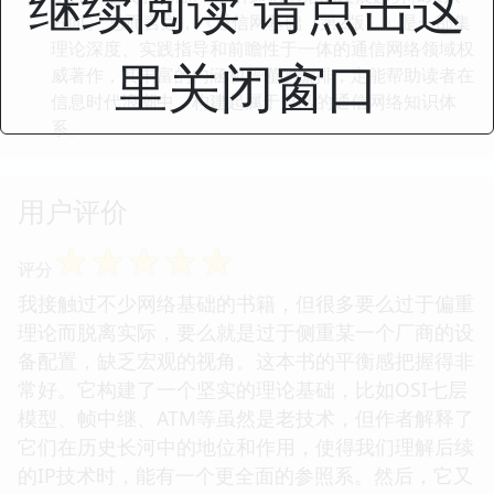
继续阅读 请点击这
方向。 总而言之，《通信网基础（第2版）》是一部集
理论深度、实践指导和前瞻性于一体的通信网络领域权
里关闭窗口
威著作，其丰富的内涵和严谨的编排，定能帮助读者在
信息时代浪潮中，构建起属于自己的通信网络知识体
系。
用户评价
☆
☆
☆
☆
☆
评分
我接触过不少网络基础的书籍，但很多要么过于偏重
理论而脱离实际，要么就是过于侧重某一个厂商的设
备配置，缺乏宏观的视角。这本书的平衡感把握得非
常好。它构建了一个坚实的理论基础，比如OSI七层
模型、帧中继、ATM等虽然是老技术，但作者解释了
它们在历史长河中的地位和作用，使得我们理解后续
的IP技术时，能有一个更全面的参照系。然后，它又