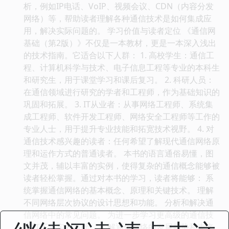
析，例如IP电话、VoIP、视频会议、CDN（内容分发
网络）等，帮助读者理解各种通信技术是如何集成应
用，解决实际问题的。 学习价值与读者定位 《通信网
基础（第2版）》不仅是一本教材，更是一本深入浅出
的技术指南。它适合以下人群： 1. 高校学生：通信工
程、计算机科学与技术、电子信息工程等专业的本科生
和研究生，用于课堂学习和课后复习。 2. 科研人员：
在通信领域进行研究的学者和工程师，作为基础知识的
巩固和拓展。 3. IT从业者：从事网络工程师、系统集
成工程师、软件开发工程师、网络安全工程师等工作的
专业人士，用于提升专业技能和拓宽技术视野。 4. 对
通信技术感兴趣的读者：任何希望了解现代通信网络原
理和运作方式的普通读者。 本书的语言通俗易懂，图
文并茂，辅以丰富的实例，使得复杂的通信概念能够被
读者轻松掌握。通过对本书的学习，读者将能够： 系
统掌握通信网络的基本概念、原理和关键技术。 理解
不同网络层次协议的设计思想和功能。 分析和解决通
信网络中的常见问题。 为进一步学习更高级的通信技
术打下坚实的基础。 了解通信网络的发展趋势和未来