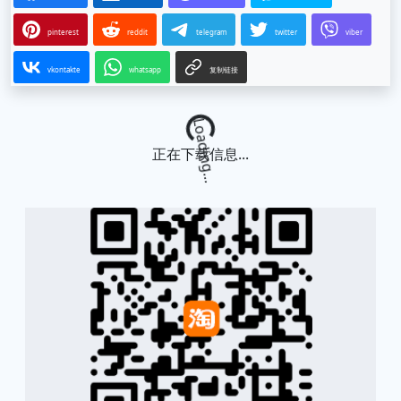
pinterest
reddit
telegram
twitter
viber
vkontakte
whatsapp
复制链接
Loading...
正在下载信息...