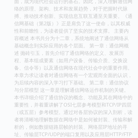
面，成为现代社会运行的基石。因此，深入理解通信网
络的原理、架构、技术和发展趋势，对于把握时代脉
搏、推动技术创新、实现信息互联互通至关重要。《通
信网基础（第2版）》正是肩负了这一使命，以其权威
性和前瞻性，为读者提供了坚实的技术支撑。 主要内
容概述 本书共分为十二章，系统地阐述了通信网络从
基础概念到实际应用的各个层面。 第一章：通信网概
述 抛砖引玉，首先介绍了通信网络的定义、发展历
程、基本组成要素（如用户设备、传输介质、交换设
备、信令等）以及通信网络在现代社会中的重要作用。
本章力求让读者对通信网络有一个宏观而全面的认识，
为后续内容的深入学习打下基础。 第二章：通信协议
与分层模型 这一章是理解通信网络运作机制的关键。
本书详细介绍了通信协议的概念、功能及其在网络中的
重要性，并着重讲解了OSI七层参考模型和TCP/IP四层
（或五层）参考模型。通过对各层协议的深入剖析，读
者将清晰地理解数据在网络中是如何被封装、传输和解
析的，例如数据链路层帧的封装、网络层IP地址的寻
址、传输层TCP/UDP的端口复用以及应用层HTTP/FTP