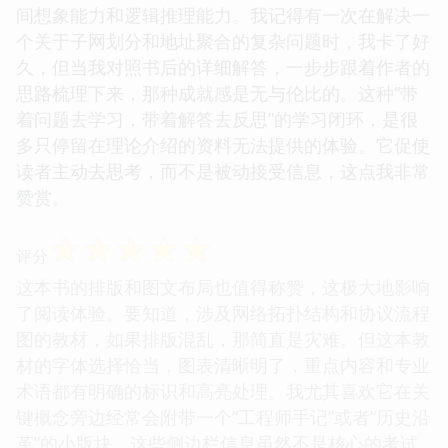
间想象能力和逻辑推理能力。我记得有一次在解决一
个关于子网划分和地址聚合的复杂问题时，我卡了好
久，但当我对照书后的详细解答，一步步跟着作者的
思路梳理下来，那种成就感是无与伦比的。这种“带
着问题去学习，带着解答去反思”的学习闭环，是很
多只停留在理论介绍的资料无法提供的体验。它促使
读者主动去思考，而不是被动接受信息，这点我非常
赞赏。
☆
☆
☆
☆
☆
评分
这本书的排版和图文布局也值得称赞，这极大地影响
了阅读体验。要知道，涉及网络拓扑结构和协议流程
图的教材，如果排版混乱，那简直是灾难。但这本教
材的字体选择恰当，图表清晰明了，重点内容和专业
术语都有明确的标识和高亮处理。我尤其喜欢它在关
键概念旁边经常会附带一个“工程师手记”或者“历史沿
革”的小版块，这些侧边栏信息虽然不是核心的考试