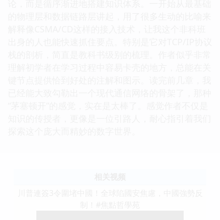
论，而是循序渐进地搭建知识体系。一开始从最基础
的物理层和数据链路层讲起，用了很多生动的比喻来
解释像CSMA/CD这样的接入技术，让我这个非科班
出身的人也能快速抓住要点。特别是它对TCP/IP协议
栈的剖析，简直是教科书级别的梳理。作者似乎非常
理解初学者在学习过程中容易卡壳的地方，总能在关
键节点提供恰到好处的注解和图示。读完前几章，我
已经能大致勾勒出一个现代通信网络的骨架了，那种
“茅塞顿开”的感觉，实在是太棒了。感觉作者不仅是
知识的传授者，更像是一位引路人，耐心指引着我们
探索这个庞大而精妙的数字世界。
相关视频
川普連簽3令圍堵中國！全球陷國安焦慮，中國強勢反
制！#焦點哲學苑