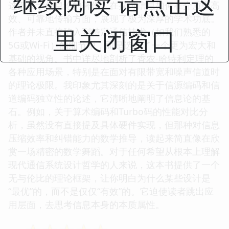
继续阅读 请点击这
这部关于信息论的著作，在探讨信息如何在介质中高
效、可靠地传输方面，展现了极为深厚的学术功底。
里关闭窗口
作者并未直接陷入到特定通信技术（如我们熟悉的
5G或Wi-Fi）的细节中，而是选择了一个更为宏大和
基础的视角。书中详尽地剖析了香农-哈特利定理的
各种应用场景，特别是在面对有限带宽和噪声信道时
的理论极限。我印象尤其深刻的是关于信源编码和信
道编码独立性的论述，它清晰地阐明了信息论的基
石。例如，关于算术编码和Turbo码的性能对比分
析，虽然没有直接提及具体硬件实现，但那种对信息
压缩效率和纠错能力的数学推导，读起来简直像在欣
赏一场精密的数学舞蹈。对于任何希望从根本上理解
现代通信系统设计哲学的人来说，这本书提供了一个
无与伦比的理论框架，让你明白为什么某些设计是
“最优”的，而不是仅仅“有效”的。它迫使读者跳出应
用层面，去思考信息本身的本质属性。