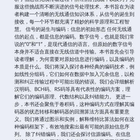
服这些挑战而不断演进的信号处理技术。本书旨在为读
者构建一个清晰的无线通信知识体系，从信号的诞生到
接收，每一个环节都充满了精妙的科学原理和工程智
慧。 信号的诞生与编码：信息的初始形态 任何无线通
信的起点，都是信息的编码。数字信号，也就是我们常
说的“0”和“1”，是现代通信的语言。但原始的数字信号
本身并不适合直接在无线信道中传输。本书首先会引导
读者理解，为何需要对原始信息进行编码，以及编码的
本质是什么。我们将深入探讨各种经典的编码技术，例
如线性分组码，它们如何在数据中加入冗余信息，以检
测和纠正传输过程中可能出现的错误。我们会详细解析
汉明码、BCH码、RS码等具有代表性的编码方案，理
解它们的编码原理、代数结构以及纠错能力。 更进一
步，本书还会聚焦于卷积码，这种编码方式在理解其编
码器的状态转移和解码器的回溯算法方面具有重要意
义。我们将通过图示和实例，解释维特比算法如何在这
种编码框架下，有效地搜索出最有可能的原始信息序
列。 除了纠错编码，我们还会探讨信源编码。在信息