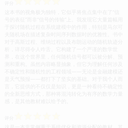
☆
☆
☆
☆
☆
评分
这本书的视角极为独特，它似乎将焦点集中在了“信
号的表征”而非“信号的传输”上。我发现它大量篇幅用
于探讨随机过程在系统建模中的作用，特别是马尔可
夫随机场在描述复杂时间序列数据时的优雅性。书中
对于高斯过程、维纳过程以及布朗运动的随机轨迹分
析，详尽得令人咋舌。它构建了一个严谨的数学世
界，在这个世界里，任何随机信号都可以被分解、预
测和重构。虽然内容略显抽象，但它为理解任何涉及
不确定性和随机性的工程领域——无论是金融建模还
是天气预报——都打下了坚实的基础。对于我个人而
言，它提供的不仅仅是知识，更是一种看待不确定性
的全新思维方式，那种将混沌转化为有序的数学力量
感，是其他教材难以给予的。
☆
☆
☆
☆
☆
评分
这是一本非常侧重于系统优化和资源分配的教材，其