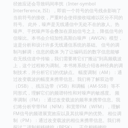
径效应还会导致码间串扰（Inter-symbol
Interference, ISI），即前一个符号的信号残余影响了
当前符号的接收，严重时会使得接收端难以区分不同的
符号。 此外，噪声是无线通信中无处不在的敌人。热
噪声、干扰噪声等会叠加在原始信号之上，降低信号的
信噪比。本书会介绍加性高斯白噪声（AWGN）模型，
这是分析和设计许多无线通信系统的基础。 信号的调
制与解调：信息的载体 为了让编码后的数字信息能够
在无线信道中传输，我们需要将它们“搬运”到高频载波
上，这个过程称为调制。本书将系统介绍各种经典的调
制技术，并分析它们的优缺点。 幅度调制（AM）：通
过改变载波的幅度来携带信息。我们将了解双边带
（DSB）、残压边带（VSB）和调幅（AM-SSB）等不
同形式，理解它们的频谱特性和对噪声的敏感度。 频
率调制（FM）：通过改变载波的频率来携带信息。我
们将分析窄带FM（NFM）和宽带FM（WFM），理解
FM信号的频谱展宽效应以及其抗噪声的优势。 相位调
制（PM）：通过改变载波的相位来携带信息。我们将
探讨二进制相移键控（BPSK）、正交相移键控