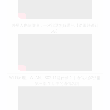
外星人也聽得懂：一次說透無線通訊【從電與磁到
5G】
Wi-Fi原理、WLAN、802.11是什麼？｜通信大解密📱
｜第三部 生活中的通信名詞