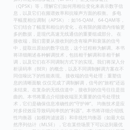
（QPSK）等，理解它们如何用相位变化来表示数字信
息，以及它们在频谱效率和抗噪声方面的权衡。 多电
平幅度相位调制（APSK）：如16-QAM、64-QAM等，
它们结合了幅度和相位的变化，在有限的频谱内传输更
多的数据，是现代高速无线通信的重要组成部分。 在
接收端，我们需要从接收到的含有噪声和衰落的信号
中，提取出原始的数字信息，这个过程称为解调。本书
将详细阐述各种解调技术，包括相干解调和非相干解
调，以及它们在不同调制方式下的实现。我们将深入分
析误码率（BER）的概念，以及不同调制解调方案在不
同信噪比下的性能表现。 接收端的信号处理：重塑信
息的清晰面貌 仅仅完成了调制解调，信号的“旅程”还远
未结束。在复杂的无线信道中，接收到的信号往往是扭
曲的。本书将重点介绍接收端至关重要的信号处理技
术，它们是确保信息准确性的“守护神”。 均衡技术是应
对多径效应导致码间串扰的“利器”。本书将详细介绍线
性均衡器（如横跨滤波器）和非线性均衡器（如最大似
然序列估计（MLSE），它在某些场景下可以达到最优