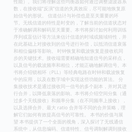
性能）。我们将理解这些均衡器如何通过调整滤波器系
数，在接收端“反演”信道的失真效应，尽可能地恢复原
始信号的形状。 信道估计与补偿也是至关重要的环
节。无线信道的特性是时变的，了解当前的信道状态对
于准确解调和解码至关重要。本书将探讨如何利用训练
序列或盲估计等方法来估计信道的时域或频域特性，并
在此基础上对接收到的信号进行补偿，以抵消信道衰落
和相位偏移等影响。 时钟恢复和载波恢复是接收机同
步的关键技术。接收端需要精确地知道信号的采样点，
以及信号的载波频率和相位，才能正确地解调信号。本
书将介绍锁相环（PLL）等经典电路在时钟和载波恢复
中的应用，以及在数字域中实现这些功能的算法。 分
集接收技术是通过接收同一信号的多个副本，并对其进
行合并，以降低衰落的影响。本书将介绍空间分集（通
过多个天线接收）和频率分集（在不同频率上接收），
以及选择合并、最大 ratio 合并等不同的合并策略，理
解它们如何有效提高信号的可靠性。 本书的价值与展
望 本书提供了一个全面的视角，深入探讨了无线通信
系统中，从信息编码、信道特性、信号调制解调到接收