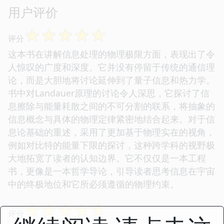
用户评价
☆
☆
☆
☆
☆
评分
这本书在讲解信息处理的物理极限方面，表现出了令
人惊叹的广度和深度。它并没有停留于传统的通信理
论，而是大胆地将讨论延伸到了量子信息和热力学。
书中对Landauer原理的讨论令人深思，它探讨了信
息擦除与能量耗散之间的不可分割的联系，将抽象的
信息概念与具体的物理定律紧密地结合起来。对于信
息论基础的重述，采用了更加基于物理实在的视角，
例如对比特的能量下限的探讨，这种跨学科的视野极
大地拓宽了读者的认知边界。它不仅仅是一本工程
书，更像是一本哲学导论，引导读者思考信息在宇宙
中的终极地位和它所必须遵循的物理约束。
☆
☆
☆
☆
☆
评分