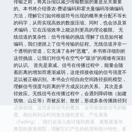
传输之前，将其压缩以减少传输数据的量是至关重要
的。本书将介绍香农-费诺编码和霍夫曼编码等熵编码
方法，理解它们如何根据符号出现的概率来分配不等长
的码字，从而实现高效的数据压缩。同时，也会涉及算
术编码，它在压缩效率上能达到更高的理论极限。 无
线信道的复杂性：信号传输的挑战 理解了信息如何被
编码，我们便踏上了信号传输的征程。无线信道并非一
个透明的管道，它充满了各种“恶魔”。本书将详细剖析
这些挑战，让我们对信号在空气中“跋涉”的艰难有深刻
的认识。 首先是衰减。信号在传播过程中，能量会随
着距离的增加而逐渐减弱，这使得接收端的信号强度不
足以被正确识别。本书会介绍自由空间路径损耗模型，
理解信号强度与距离的平方成反比的关系。 其次是多
径效应。无线信号在传播过程中，会遇到障碍物（如建
筑物、山丘等）而被反射、散射，形成多条传播路径到
达接收端。这些多径信号的叠加，会导致接收信号的幅
度、相位和到达时间发生随机变化，产生衰落
（Fading）。我们会深入探讨瑞利衰落、莱斯衰落等
典型的衰落模型，理解它们产生的机理和统计特性。多