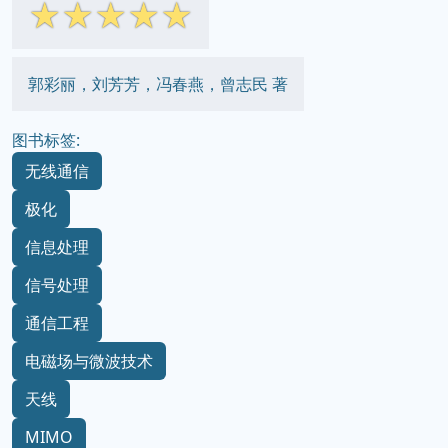
☆
☆
☆
☆
☆
郭彩丽，刘芳芳，冯春燕，曾志民 著
图书标签:
无线通信
极化
信息处理
信号处理
通信工程
电磁场与微波技术
天线
MIMO