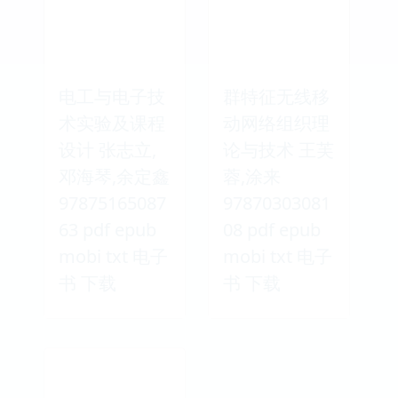
电工与电子技
群特征无线移
术实验及课程
动网络组织理
设计 张志立,
论与技术 王芙
邓海琴,余定鑫
蓉,涂来
97875165087
97870303081
63 pdf epub
08 pdf epub
mobi txt 电子
mobi txt 电子
书 下载
书 下载