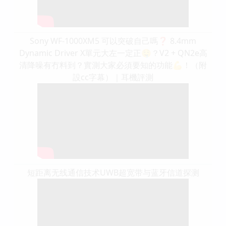
Sony WF-1000XM5 可以突破自己嗎❓ 8.4mm
Dynamic Driver X單元大左一定正🤤？V2 + QN2e高
清降噪有冇料到？實測大家必須要知的功能💪！（附
設cc字幕）｜耳機評測
短距离无线通信技术UWB超宽带与蓝牙信道探测