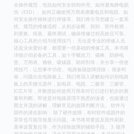
全操作规范，包括如何安全拆卸外壳、如何避免静电损
伤（ESD）、如何正确使用万用表测量电压和电阻、如
何安全操作烙铁进行焊接等。我们将引导您建立一套系
统、规范的维修流程，从初步诊断、拆卸、部件检测，
到更换、组装、最终测试，确保维修过程高效且可靠。
核心工具的介绍与使用技巧： 无论是专业的维修人员
还是业余爱好者，都需要一些基础的维修工具。本书将
详细介绍必备的工具，如十字螺丝刀、撬棒、防静电
垫、万用表、烙铁、吸锡器、助焊剂等，并分享一些使
用技巧，让您事半功倍。 电路板级故障排除： 很多时
候，问题出在电路板上。我们将深入讲解如何识别电路
板上的关键元器件，如电容、电阻、二极管、三极管、
IC芯片等，并教授如何使用万用表对它们进行初步的测
量和判断。即使是对电路原理不熟悉的读者，也能通过
图文并茂的讲解，理解常见的故障判断方法。 软件与
固件的潜在影响： 除了硬件故障，有时软件或固件的
异常也可能导致显示问题。本书将简要提及固件刷新、
菜单设置复位等，作为排除故障的辅助手段。 3. 循序
渐进的学习路径，适合不同层次的读者： 本书的设计