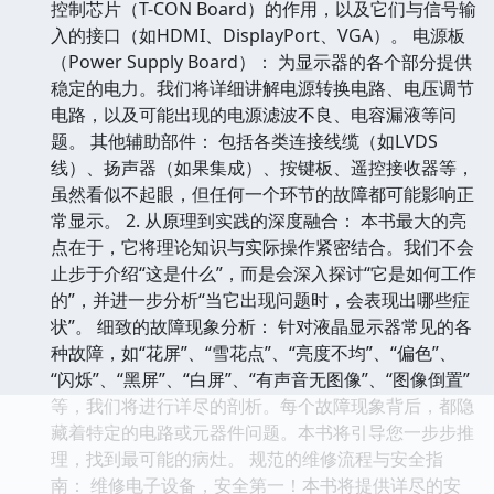
控制芯片（T-CON Board）的作用，以及它们与信号输
入的接口（如HDMI、DisplayPort、VGA）。 电源板
（Power Supply Board）： 为显示器的各个部分提供
稳定的电力。我们将详细讲解电源转换电路、电压调节
电路，以及可能出现的电源滤波不良、电容漏液等问
题。 其他辅助部件： 包括各类连接线缆（如LVDS
线）、扬声器（如果集成）、按键板、遥控接收器等，
虽然看似不起眼，但任何一个环节的故障都可能影响正
常显示。 2. 从原理到实践的深度融合： 本书最大的亮
点在于，它将理论知识与实际操作紧密结合。我们不会
止步于介绍“这是什么”，而是会深入探讨“它是如何工作
的”，并进一步分析“当它出现问题时，会表现出哪些症
状”。 细致的故障现象分析： 针对液晶显示器常见的各
种故障，如“花屏”、“雪花点”、“亮度不均”、“偏色”、
“闪烁”、“黑屏”、“白屏”、“有声音无图像”、“图像倒置”
等，我们将进行详尽的剖析。每个故障现象背后，都隐
藏着特定的电路或元器件问题。本书将引导您一步步推
理，找到最可能的病灶。 规范的维修流程与安全指
南： 维修电子设备，安全第一！本书将提供详尽的安