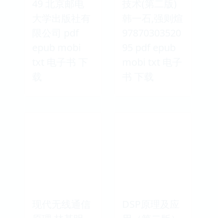
49 北京邮电
技术(第二版)
大学出版社有
韩一石,强则煊
限公司 pdf
97870303520
epub mobi
95 pdf epub
txt 电子书 下
mobi txt 电子
载
书 下载
现代无线通信
DSP原理及应