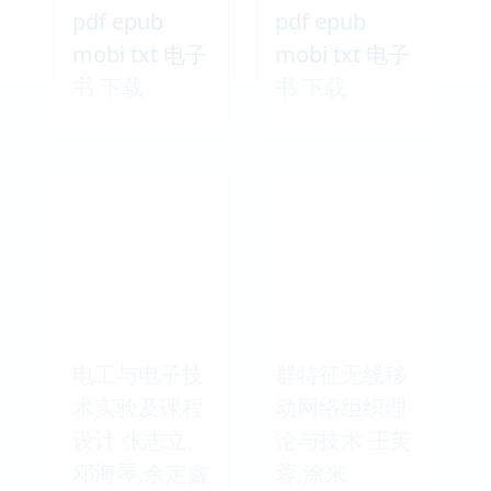
pdf epub
pdf epub
mobi txt 电子
mobi txt 电子
书 下载
书 下载
电工与电子技
群特征无线移
术实验及课程
动网络组织理
设计 张志立,
论与技术 王芙
邓海琴,余定鑫
蓉,涂来