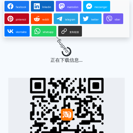
facebook
linkedin
mastodon
messenger
pinterest
reddit
telegram
twitter
viber
vkontakte
whatsapp
复制链接
Loading...
正在下载信息...