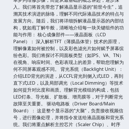
入。我们将首先带您了解液晶显示器的“前世今生”，追
溯其技术演进的脉络，理解不同代际液晶技术的特点与
发展方向。随后，我们将详细拆解液晶显示器的内部结
构，犹如庖丁解牛般，清晰地介绍每一块关键组件的功
能与作用： 核心成像部件——液晶面板（LCD
Panel）： 深入解析TFT（薄膜晶体管）技术的原理，
理解像素如何被控制，以及彩色滤光片如何赋予屏幕缤
纷色彩。我们将探讨不同面板类型（如IPS、VA、TN）
在视角、响应时间、色彩表现上的差异，帮助您理解为
何不同屏幕观感不同。 背光系统（Backlight Unit）：
介绍LED背光的演进，从CCFL背光到侧入式LED，再到
直下式LED，以及局部调光（Local Dimming）等技术
如何提升对比度和画质。理解背光模组的构成，包括
LED灯条、导光板、扩散板、增亮膜等，对于判断背光
故障至关重要。 驱动电路板（Driver Board/Main
Board）： 这是整个显示器的“大脑”，负责接收视频信
号，进行图像处理，并将指令发送给液晶面板和背光系
统。我们将重点解析主控芯片（Scaler Chip）、时序