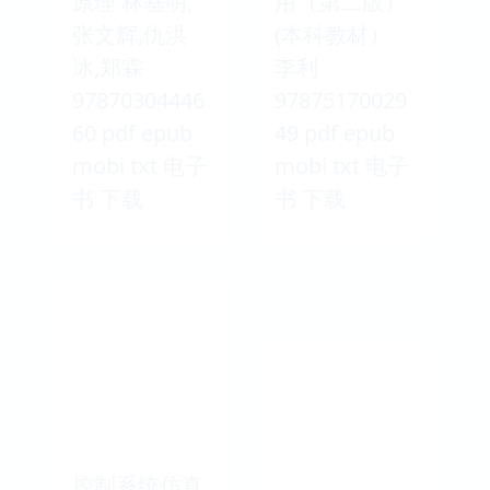
原理 林基明,
用（第二版）
张文辉,仇洪
(本科教材）
冰,郑霖
李利
97870304446
97875170029
60 pdf epub
49 pdf epub
mobi txt 电子
mobi txt 电子
书 下载
书 下载
控制系统仿真