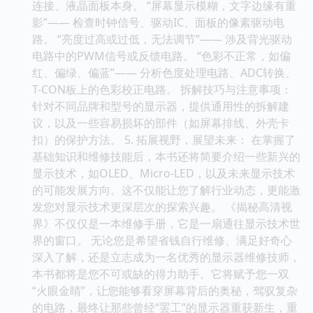
连接、液晶面板本身。 “屏幕显示模糊，文字边缘有重
影”—— 检查时钟信号、驱动IC、面板的像素驱动电
路。 “亮度过高或过低，无法调节”—— 涉及背光驱动
电路中的PWM信号或反馈电路。 “色彩不正常，如偏
红、偏绿、偏蓝”—— 分析色度处理电路、ADC转换、
T-CON板上的色彩校正电路。 拆解技巧与注意事项：
针对不同品牌和型号的显示器，提供通用性的拆解建
议，以及一些容易损坏的部件（如屏幕排线、外壳卡
扣）的保护方法。 5. 拓展视野，展望未来： 在掌握了
基础知识和维修技能后，本书还将简要介绍一些新兴的
显示技术，如OLED、Micro-LED，以及未来显示技术
的可能发展方向。这不仅能让您了解行业动态，更能激
发您对显示技术更深层次的探索兴趣。 《揭秘高清视
界》不仅仅是一本维修手册，它是一扇通往显示技术世
界的窗口。 无论您是希望省钱自行维修、满足好奇心
深入了解，还是立志成为一名优秀的显示器维修技师，
本书都将是您不可或缺的得力助手。它将赋予您一双
“火眼金睛”，让您能够看穿屏幕背后的奥秘，驾驭复杂
的电路，最终让那些曾经“罢工”的显示器重获新生，重