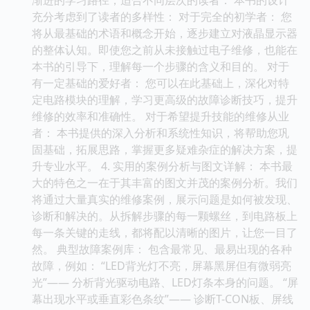
充分考虑到了读者的多样性： 对于完全的初学者： 您
将从最基础的术语和概念开始，逐步建立对液晶显示器
的整体认知。即使您之前从未接触过电子维修，也能在
本书的引导下，理解每一个步骤的含义和目的。 对于
有一定基础的爱好者： 您可以在此基础上，深化对特
定电路模块的理解，学习更高级的故障诊断技巧，提升
维修的效率和准确性。 对于希望提升技能的维修从业
者： 本书提供的深入分析和系统性知识，将帮助您巩
固基础，拓展思路，掌握更多疑难杂症的解决方案，提
升专业水平。 4. 实用的案例分析与图文详解： 本书最
大的特色之一在于其丰富的图文并茂的案例分析。我们
将通过大量真实的维修案例，展示问题是如何被发现、
诊断和解决的。从拆解步骤的每一颗螺丝，到电路板上
每一条关键的走线，都将配以清晰的图片，让您一目了
然。 典型故障案例库： 包含最常见、最易出现的各种
故障，例如： “LED背光灯不亮，屏幕黑屏但有微弱亮
光”—— 分析背光驱动电路、LED灯条本身的问题。 “屏
幕出现水平或垂直彩色条纹”—— 诊断T-CON板、屏线