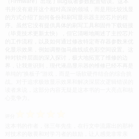
（Firmware）出现了Bug或者参数配置错误。这本
书并没有避开这个相对高深的领域，而是用比较浅显
的方式介绍了如何备份和刷写显示器主控芯片的程
序。虽然它没有提供具体的刷写工具和固件下载链接
（毕竟技术更新太快），但它清晰地阐述了主控芯片
的工作流程，以及如何通过修改特定寄存器参数来优
化显示效果，例如调整伽马曲线或色彩空间设置。这
种对软件层面的深入探讨，极大地拓宽了维修的边
界，让我意识到，现代液晶显示器的维修已经不再是
单纯的“换板子”游戏，而是一场软硬件结合的综合挑
战。对于追求极致显示效果和解决深层次逻辑错误的
读者来说，这部分内容无疑是这本书的一大亮点和核
心竞争力。
☆
☆
☆
☆
☆
评分
这本书的作者，张三年先生，在行文中流露出的那种
对技术的敬畏和对学习者的鼓励，让人感觉非常亲