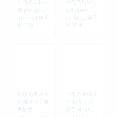
本电路分析手
极化信息处理
册 pdf epub
pdf epub
mobi txt 电子
mobi txt 电子
书 下载
书 下载
图形化半导体
卫星光网络技
材料特性手册
术 赵尚弘,李
季振国
勇军,吴继礼