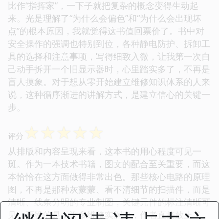
比作“指挥家”，一下子就把复杂的概念变得生动起
来。光是理解了“为什么会偏色”和“为什么会出现坏
点”的根本原因，我就觉得这书值回票价了。书中对
安全操作的强调也特别到位，各种静电防护、拆卸工
具的选择和注意事项，写得细致入微，让我第一次自
己动手拆开一个旧显示器时，心里踏实多了，不再是
盲人摸象。对于想从零开始建立维修知识体系的人来
说，这种循序渐进的讲解方式，是建立信心的关键一
步。
☆
☆
☆
☆
☆
评分
从排版和内容呈现来看，这本书的用心程度可见一
斑。作为一本技术书籍，图文的配合至关重要，而这
本恰恰在这方面做得非常出色。那些核心电路的原理
图，不再是那种灰蒙蒙、看不清细节的扫描件，而是
清晰、线条分明的专业制图，关键元件的标注清晰可
见。更赞的是，许多维修实例中，作者直接放上了