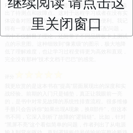
继续阅读 请点击这
PCB板的实拍照片，并用箭头和圈注的方式清晰地指
出了待测点和故障点。这对于远程学习或者在没有实
里关闭窗口
体设备对照的情况下阅读，提供了极大的便利。我记
得有一章讲到LVDS接口信号传输的阻抗匹配问题，
书中不仅解释了理论，还附带了不同品牌板卡上测试
点的示意图。这种细致到“像素级”的图示，极大地降
低了理解难度，也让学习过程变得更为高效和直观，
完全没有那种“技术文档干巴巴”的感觉。
☆
☆
☆
☆
☆
评分
我更欣赏的是这本书在“提高”层面展现出的深度和实
战经验。前期的入门只是铺垫，真正让我眼前一亮
的，是书中对常见故障的系统性排查流程。很多维修
手册只会告诉你“如果出现A现象，换B部件”，但这本
书不同，它深入剖析了故障的“逻辑链”。比如，针对
“黑屏不亮”这个看似简单的问题，作者列出了从电源
输入到背光驱动、再到逻辑板信号传输的完整诊断路