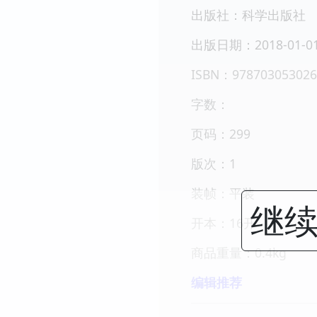
出版社：科学出版社
出版日期：2018-01-0
ISBN：978703053026
字数：
页码：299
版次：1
装帧：平装
继续
开本：16开
商品重量：0.4kg
编辑推荐