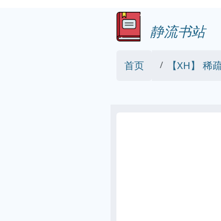
静流书站
首页
【XH】 稀