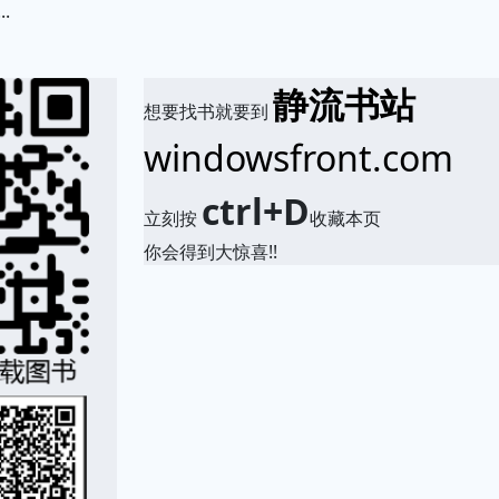
.
静流书站
想要找书就要到
windowsfront.com
ctrl+D
立刻按
收藏本页
你会得到大惊喜!!