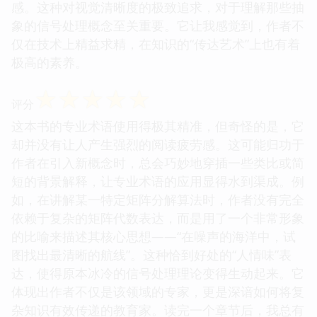
感。这种对视觉清晰度的极致追求，对于理解那些抽
象的信号处理概念至关重要。它让我感觉到，作者不
仅在技术上精益求精，在知识的“传达艺术”上也有着
极高的素养。
☆
☆
☆
☆
☆
评分
这本书的专业术语使用得极其精准，但奇怪的是，它
却并没有让人产生强烈的阅读疲劳感。这可能归功于
作者在引入新概念时，总会巧妙地穿插一些类比或简
短的背景解释，让专业术语的应用显得水到渠成。例
如，在讲解某一特定矩阵分解算法时，作者没有完全
依赖于复杂的矩阵代数表达，而是用了一个非常形象
的比喻来描述其核心思想——“在噪声的海洋中，试
图找出最清晰的航线”。这种恰到好处的“人情味”表
达，使得原本冰冷的信号处理理论变得生动起来。它
体现出作者不仅是该领域的专家，更是深谙如何将复
杂知识有效传递的教育家。读完一个章节后，我总有