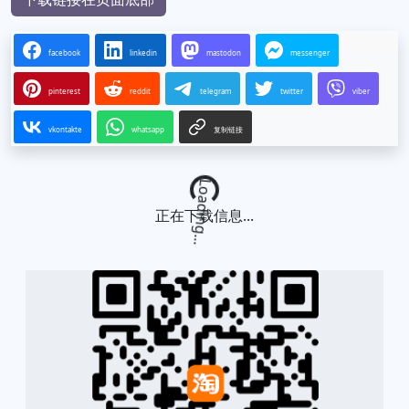
facebook
linkedin
mastodon
messenger
pinterest
reddit
telegram
twitter
viber
vkontakte
whatsapp
复制链接
Loading...
正在下载信息...