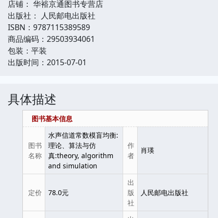
店铺： 华裕京通图书专营店
出版社： 人民邮电出版社
ISBN：9787115389589
商品编码：29503934061
包装：平装
出版时间：2015-07-01
具体描述
图书基本信息
水声信道常数模盲均衡:
图书
理论、算法与仿
作
肖瑛
名称
真:theory, algorithm
者
and simulation
出
定价
78.0元
版
人民邮电出版社
社