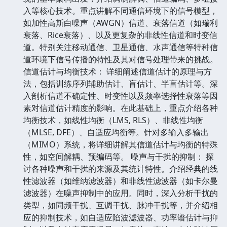
入等核心技术。重点讲解不同通信环境下的信号模型，
如加性高斯白噪声（AWGN）信道、衰落信道（如瑞利
衰落、Rice衰落）、以及更复杂的非线性信道和时变信
道。特别关注移动通信、卫星通信、水声通信等特种信
道环境下信号传播的特性及其对信号处理带来的挑战。
信道估计与均衡技术： 详细阐述信道估计的原理与方
法，包括训练序列辅助估计、盲估计、半盲估计等。深
入剖析信道不确定性、时变性以及频率选择性衰落等因
素对信道估计精度的影响。在此基础上，重点介绍各种
均衡技术，如线性均衡（LMS, RLS）、非线性均衡
（MLSE, DFE）、自适应均衡等。针对多输入多输出
（MIMO）系统，将详细讲解其信道估计与均衡的特殊
性，如空间解耦、预编码等。 噪声与干扰的抑制： 探
讨各种噪声和干扰的来源及其统计特性。介绍经典的线
性滤波器（如维纳滤波器）和非线性滤波器（如卡尔曼
滤波器）在噪声抑制中的应用。同时，深入分析干扰的
类型，如同频干扰、互调干扰、脉冲干扰等，并介绍相
应的抑制技术，如自适应陷波滤波器、功率谱估计与抑