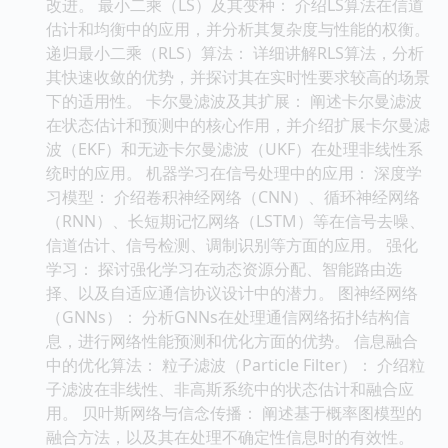
改进。 最小二乘（LS）及其变种： 介绍LS算法在信道
估计和均衡中的应用，并分析其复杂度与性能的权衡。
递归最小二乘（RLS）算法： 详细讲解RLS算法，分析
其快速收敛的优势，并探讨其在实时性要求较高的场景
下的适用性。 卡尔曼滤波及其扩展： 阐述卡尔曼滤波
在状态估计和预测中的核心作用，并介绍扩展卡尔曼滤
波（EKF）和无迹卡尔曼滤波（UKF）在处理非线性系
统时的应用。 机器学习在信号处理中的应用： 深度学
习模型： 介绍卷积神经网络（CNN）、循环神经网络
（RNN）、长短期记忆网络（LSTM）等在信号去噪、
信道估计、信号检测、调制识别等方面的应用。 强化
学习： 探讨强化学习在动态资源分配、智能路由选
择、以及自适应通信协议设计中的潜力。 图神经网络
（GNNs）： 分析GNNs在处理通信网络拓扑结构信
息，进行网络性能预测和优化方面的优势。 信息融合
中的优化算法： 粒子滤波（Particle Filter）： 介绍粒
子滤波在非线性、非高斯系统中的状态估计和融合应
用。 贝叶斯网络与信念传播： 阐述基于概率图模型的
融合方法，以及其在处理不确定性信息时的有效性。