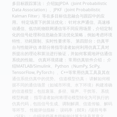
多目标跟踪算法： 介绍如JPDA（Joint Probabilistic
Data Association）、JPKF（Joint Probabilistic
Kalman Filter）等在多目标信息融合与跟踪中的应
用。 特定场景下的算法优化： 针对水声通信、高速移
动通信、低功耗物联网通信等不同应用场景，介绍定制
化的信号处理和信息融合算法优化策略，例如考虑环境
特性、功耗限制、实时性要求等。 第四部分：仿真平
台与性能评估 本部分将指导读者如何利用仿真工具对
所提出的理论和算法进行验证，并如何客观地评估通信
系统的性能。 仿真环境搭建： 常用仿真软件介绍： 介
绍MATLAB/Simulink、Python（NumPy, SciPy,
TensorFlow, PyTorch）、C++等常用仿真工具及其在
通信系统仿真中的优势。 信道模型仿真： 讲解如何根
据不同的通信场景（如城市环境、水下环境）构建准确
的信道模型，包括衰落、多径、噪声、干扰等。 系统
模型构建： 指导读者如何将理论模型转化为可执行的
仿真代码，包括信号生成、调制解调、信道传输、解码
等环节。 性能评估指标： 误码率（BER）/误符号率
（SER）： 介绍这些基本指标的计算方法及其意义。