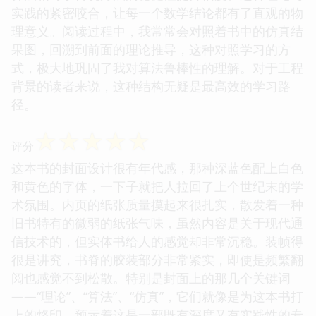
实践的紧密咬合，让每一个数学结论都有了直观的物
理意义。阅读过程中，我常常会对照着书中的仿真结
果图，回溯到前面的理论推导，这种对照学习的方
式，极大地巩固了我对算法鲁棒性的理解。对于工程
背景的读者来说，这种结构无疑是最高效的学习路
径。
☆
☆
☆
☆
☆
评分
这本书的封面设计很有年代感，那种深蓝色配上白色
和黄色的字体，一下子就把人拉回了上个世纪末的学
术氛围。内页的纸张质量摸起来很扎实，散发着一种
旧书特有的微弱的纸张气味，虽然内容是关于现代通
信技术的，但实体书给人的感觉却非常沉稳。装帧得
很是讲究，书脊的胶装部分非常紧实，即使是频繁翻
阅也感觉不到松散。特别是封面上的那几个关键词
——“理论”、“算法”、“仿真”，它们就像是为这本书打
上的烙印，预示着这是一部既有深度又有实践性的专