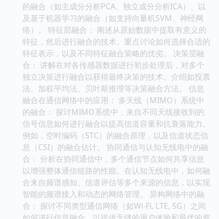
的融合（如主成分分析PCA、独立成分分析ICA）、以
及基于机器学习的融合（如支持向量机SVM、神经网
络）。 特征层融合： 阐述从原始数据中提取有意义的
特征，然后进行融合的技术。重点讨论如何选择合适的
特征表示，以及不同特征融合策略的优劣。 决策层融
合： 讲解在对各传感器数据进行初步处理后，对多个
独立决策进行融合以获得最终决策的技术。介绍如投票
法、加权平均法、贝叶斯推理等决策融合方法。 信息
融合在通信网络中的应用： 多天线（MIMO）系统中
的融合： 探讨MIMO系统中，来自不同天线接收到的
信号信息如何进行融合以提高信道容量和抗衰落能力。
例如，空时编码（STC）的融合原理，以及信道状态信
息（CSI）的融合估计。 协同通信与认知无线电中的融
合： 分析在协同通信中，多个通信节点如何共享信息
以增强整体通信链路的性能。在认知无线电中，如何融
合来自频谱感知、信道评估等多个来源的信息，以实现
智能的频谱接入和动态的网络管理。 异构网络中的融
合： 探讨不同类型通信网络（如Wi-Fi, LTE, 5G）之间
如何进行信息融合，以提供无缝的用户体验和最优的资