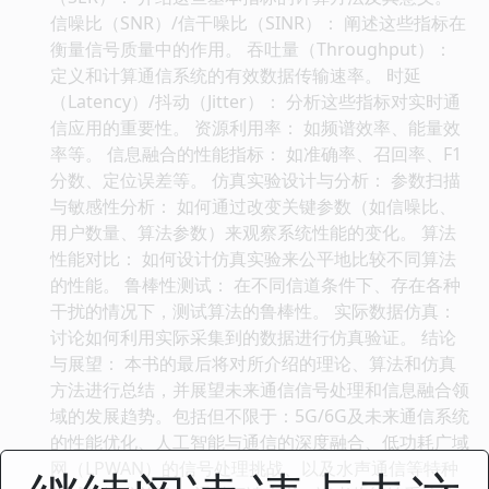
信噪比（SNR）/信干噪比（SINR）： 阐述这些指标在
衡量信号质量中的作用。 吞吐量（Throughput）：
定义和计算通信系统的有效数据传输速率。 时延
（Latency）/抖动（Jitter）： 分析这些指标对实时通
信应用的重要性。 资源利用率： 如频谱效率、能量效
率等。 信息融合的性能指标： 如准确率、召回率、F1
分数、定位误差等。 仿真实验设计与分析： 参数扫描
与敏感性分析： 如何通过改变关键参数（如信噪比、
用户数量、算法参数）来观察系统性能的变化。 算法
性能对比： 如何设计仿真实验来公平地比较不同算法
的性能。 鲁棒性测试： 在不同信道条件下、存在各种
干扰的情况下，测试算法的鲁棒性。 实际数据仿真：
讨论如何利用实际采集到的数据进行仿真验证。 结论
与展望： 本书的最后将对所介绍的理论、算法和仿真
方法进行总结，并展望未来通信信号处理和信息融合领
域的发展趋势。包括但不限于：5G/6G及未来通信系统
的性能优化、人工智能与通信的深度融合、低功耗广域
网（LPWAN）的信号处理挑战、以及水声通信等特种