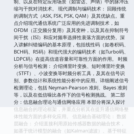
制、以及在特定应用场景（如雷达、声纳）中的脉冲压
缩与干扰对消技术。 现代调制与编码技术： 回顾传统
的调制方式（ASK, FSK, PSK, QAM）及其优缺点。重
点介绍现代通信系统广泛应用的先进调制技术，如
OFDM（正交频分复用）及其变种，以及其在抑制符号
间干扰（ISI）和应对频率选择性衰落方面的优势。深
入讲解纠错编码的基本原理，包括线性码（如卷积码、
BCH码、RS码）和现代强大的编码技术（如Turbo码、
LDPC码）在提高信道容量和可靠性方面的作用。 时频
分析与信号检测： 介绍傅里叶变换、短时傅里叶变换
（STFT）、小波变换等时频分析工具，及其在信号识
别、参数估计和系统性能分析中的应用。详细阐述信号
检测理论，包括 Neyman-Pearson 准则、Bayes 准则
等，以及在低信噪比条件下的信号检测挑战。 第二部
分：信息融合理论与通信网络应用 本部分将深入探讨
信息融合的理论框架，并重点分析其在提升通信网络整
体性能方面的多样化应用。 信息融合基础理论： 数据
层融合： 介绍直接利用原始传感器数据的融合技术，
如基于统计模型的融合（如Kalman滤波）、基于特征