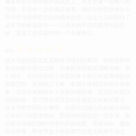
像某些前沿著作那样高高在上，而是更像一位耐心的
导师，引导你一步步揭开迷雾。我特别赞赏作者在引
言中对当前研究空白的精准定位，这让人立刻明白了
这本书的价值所在——它填补的不仅仅是理论的空
缺，更是工程实践中的一个关键痛点。
☆
☆
☆
☆
☆
评分
这本书的排版简直是教科书级别的典范，特别是那些
复杂的数学推导过程，作者处理得极其清晰流畅。举
个例子，在讨论到那个涉及到多个积分和连乘项的信
道模型时，所有的上下标、希腊字母都排列得井井有
条，完全没有那种令人头疼的拥挤感。页边距的留白
恰到好处，我习惯在书页空白处做批注和标记重点，
这本书的空间完全够用，让我可以随心所欲地勾画和
记录自己的思考路径。图表的绘制也是一流水准，那
些展示信噪比随时间变化的曲线图，线条锐利，颜色
区分明显，即使用放大镜看细节也毫无模糊不清之