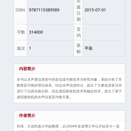
出
版
ISBN
9787115389589
2015-07-01
日
期
页
字数
314000
码
装
版次
1
平装
帧
内容简介
本书以水声通信系统中的盲信道均衡技术为研究对象，系统分析了常
数模盲均衡的理论体系。结合水声信道特点，提出了大量改进算法并
进行了仿真实验分析。结合虚拟接收机技术和融合技术，提出了基于
虚拟接收机的水声信道盲均衡方案。
作者简介
肖瑛，大连民族大学副教授，从2004年攻读博士学位开始至今一直