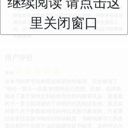
继续阅读 请点击这
领域的技术前沿。 通过阅读本书，读者将能够系统地
掌握现代通信网络性能优化的核心理论和关键技术，了
解最新的信号处理算法和信息融合策略，并能够熟练运
里关闭窗口
用仿真工具进行系统设计与性能评估，从而在通信工
程、信号处理、人工智能等领域的研究与实践中取得更
大的进展。
用户评价
☆
☆
☆
☆
☆
评分
这本书的章节结构安排得逻辑性极强，完全体现了
“理论—算法—仿真”的闭环设计思想。比如，在详细
阐述了基于某特定判据推导出的均衡算法后，紧接着
的下一章立刻就提供了详细的仿真验证案例。我尤其
对那个关于参数敏感性的对比实验印象深刻，作者通
过改变信道脉冲响应的抖动幅度，清晰地展示了所提
算法相对于传统方法的稳健性提升幅度。这种理论与