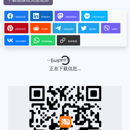
facebook
linkedin
mastodon
messenger
pinterest
reddit
telegram
twitter
viber
vkontakte
whatsapp
复制链接
Loading...
正在下载信息...