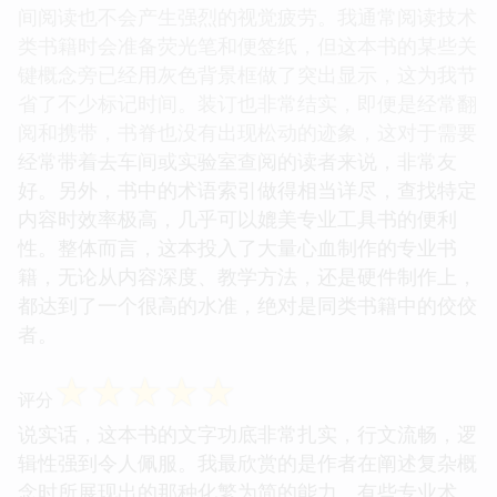
间阅读也不会产生强烈的视觉疲劳。我通常阅读技术
类书籍时会准备荧光笔和便签纸，但这本书的某些关
键概念旁已经用灰色背景框做了突出显示，这为我节
省了不少标记时间。装订也非常结实，即便是经常翻
阅和携带，书脊也没有出现松动的迹象，这对于需要
经常带着去车间或实验室查阅的读者来说，非常友
好。另外，书中的术语索引做得相当详尽，查找特定
内容时效率极高，几乎可以媲美专业工具书的便利
性。整体而言，这本投入了大量心血制作的专业书
籍，无论从内容深度、教学方法，还是硬件制作上，
都达到了一个很高的水准，绝对是同类书籍中的佼佼
者。
☆
☆
☆
☆
☆
评分
说实话，这本书的文字功底非常扎实，行文流畅，逻
辑性强到令人佩服。我最欣赏的是作者在阐述复杂概
念时所展现出的那种化繁为简的能力。有些专业术