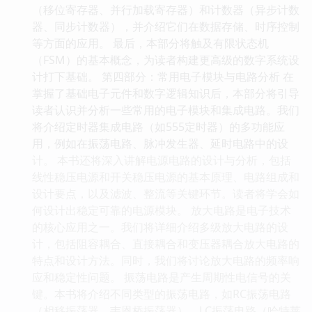
（移位寄存器、并行加载寄存器）和计数器（异步计数
器、同步计数器），并介绍它们在数据存储、时序控制
等方面的应用。 最后，本部分将触及有限状态机
（FSM）的基本概念，为读者构建更高级的数字系统设
计打下基础。 第四部分：常用电子模块与电路分析 在
掌握了基础电子元件和数字逻辑知识后，本部分将引导
读者认识并分析一些常用的电子模块和集成电路。我们
将介绍定时器集成电路（如555定时器）的多功能应
用，例如在振荡电路、脉冲发生器、延时电路中的设
计。 本书还将深入讲解电源电路的设计与分析，包括
线性稳压电源和开关稳压电源的基本原理、电路组成和
设计要点，以及滤波、整流等关键环节。读者将学会如
何设计出稳定可靠的电源模块。 放大电路是电子技术
的核心应用之一。我们将详细介绍多级放大电路的设
计，包括阻容耦合、直接耦合和变压器耦合放大电路的
特点和设计方法。同时，我们将讨论放大电路的频率响
应和稳定性问题。 振荡电路是产生周期性电信号的关
键。本书将介绍不同类型的振荡电路，如RC振荡电路
（相移振荡器、韦恩桥振荡器）、LC振荡电路（哈特莱