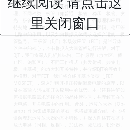
继续阅读 请点击这
书将重点讲解二极管类元件。这包括PN结的基本原
理、不同种类二极管（如普通二极管、稳压二极管、发
里关闭窗口
光二极管、肖特基二极管）的特性、工作原理和应用。
特别地，我们将详细介绍二极管在整流、限幅、稳压等
电路中的作用，以及如何根据具体需求选择合适的二极
管型号。 三极管（BJT）和场效应管（FET）是半导体
器件中的核心，本书将投入大量篇幅进行讲解。对于
BJT，我们将深入剖析其结构、工作原理（放大区、截
止区、饱和区）、不同工作模式（共发射极、共集电
极、共基极）的放大和开关特性，并介绍BJT的等效电
路模型。对于FET，我们将介绍其基本类型（JFET、
MOSFET），深入理解其栅压控制漏极电流的原理，以
及在高输入阻抗和开关应用中的优势。本书还将讲解如
何根据电路需求选择合适的晶体管型号，并理解其在放
大电路、开关电路中的作用。 此外，运算放大器（Op-
amp）作为集成电路的基石，也将被重点介绍。本书将
讲解理想运算放大器的基本特性，并深入阐述其在基本
放大电路（同相、反相）、加法器、减法器、积分器、