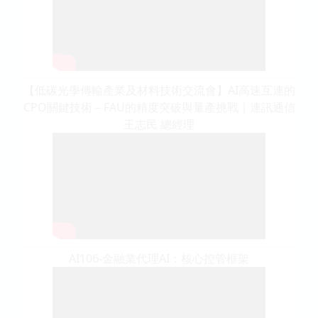
【低碳光學傳輸產業及材料技術交流會】AI高速互連的
CPO關鍵技術－FAU的精度突破與量產挑戰｜連訊通信
王志民 總經理
AI106-金融業代理AI：核心控管框架