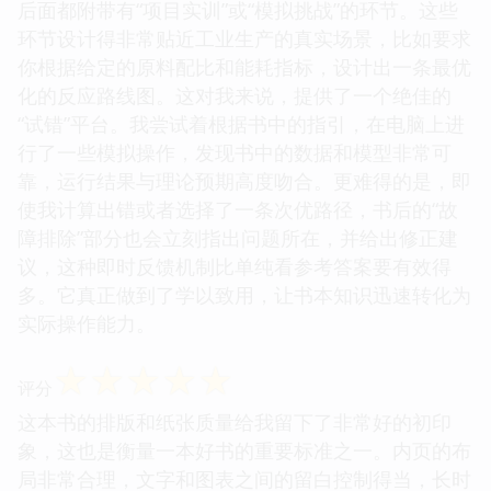
后面都附带有“项目实训”或“模拟挑战”的环节。这些
环节设计得非常贴近工业生产的真实场景，比如要求
你根据给定的原料配比和能耗指标，设计出一条最优
化的反应路线图。这对我来说，提供了一个绝佳的
“试错”平台。我尝试着根据书中的指引，在电脑上进
行了一些模拟操作，发现书中的数据和模型非常可
靠，运行结果与理论预期高度吻合。更难得的是，即
使我计算出错或者选择了一条次优路径，书后的“故
障排除”部分也会立刻指出问题所在，并给出修正建
议，这种即时反馈机制比单纯看参考答案要有效得
多。它真正做到了学以致用，让书本知识迅速转化为
实际操作能力。
☆
☆
☆
☆
☆
评分
这本书的排版和纸张质量给我留下了非常好的初印
象，这也是衡量一本好书的重要标准之一。内页的布
局非常合理，文字和图表之间的留白控制得当，长时