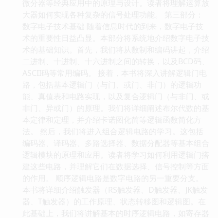
微分器等经典应用中的原理与设计。读者将理解运算放
大器如何实现各种复杂的信号处理功能。 第三部分：
数字电子技术基础 随着信息时代的到来，数字电子技
术的重要性日益凸显。本部分将系统地介绍数字电子技
术的基础知识。首先，我们将从数制和编码讲起，介绍
二进制、十进制、十六进制之间的转换，以及BCD码、
ASCII码等常用编码。 接着，本书将深入讲解逻辑门电
路，包括基本逻辑门（与门、或门、非门）的逻辑功
能、真值表和电路实现，以及复合逻辑门（与非门、或
非门、异或门）的原理。我们将详细阐述布尔代数的基
本定律和定理，并介绍卡诺图化简等逻辑函数简化方
法。 然后，我们将进入组合逻辑电路的学习。这包括
编码器、译码器、多路选择器、数据分配器等基本组合
逻辑模块的原理和应用。读者将学习如何利用逻辑门搭
建这些电路，并理解它们在数据选择、信号控制等方面
的作用。 顺序逻辑电路是数字电路的另一重要分支。
本书将详细介绍触发器（RS触发器、D触发器、JK触发
器、T触发器）的工作原理、状态转移图和逻辑图。在
此基础上，我们将讲解基本的时序逻辑电路，如寄存器