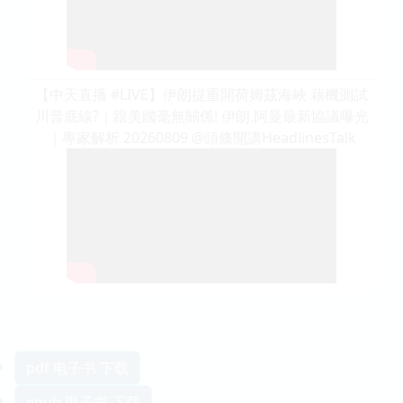
【中天直播 #LIVE】伊朗提重開荷姆茲海峽 藉機測試
川普底線?｜跟美國毫無關係! 伊朗.阿曼最新協議曝光
｜專家解析 20260809 @頭條開講HeadlinesTalk
pdf 电子书 下载
epub 电子书 下载