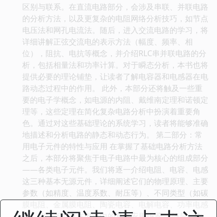
区别与联系。在直流电路部分，会涉及串联、并联电路
的分析方法，以及更复杂的电阻网络分析技巧，如节点
电压法和网孔电流法。随后，进入交流电路的学习，将
详细讲解正弦交流电的表示方法（幅度、频率、相
位），阻抗、电抗等概念，并介绍RLC串并联电路的分
析，包括相量法和功率计算。对于瞬态分析，本书也将
提供必要的理论铺垫，让读者了解电容器和电感器在电
路动态过程中的作用。 此外，本部分还将触及一些重
要的电子学概念，如电源的内阻、戴维南定理和诺顿定
理等，这些定理在简化复杂电路分析中扮演着重要角
色。通过对这些基础理论的系统学习，读者将能够准确
地描述和分析电路的静态和动态行为。 第二部分：常
用电子元件的特性与应用 在掌握了基础电路分析方法
之后，本部分将聚焦于电子电路中最为核心的组成部分
——各类电子元件。我们将逐一介绍电阻、电容、电感
这三种基本无源元件，详细阐述它们的物理原理、主要
参数（如精度、温度系数、耐压等）、不同类型（如碳
膜电阻、金属膜电阻、陶瓷电容、电解电容、功率电感
等）的特点以及在电路中的具体应用场景。 随后，本