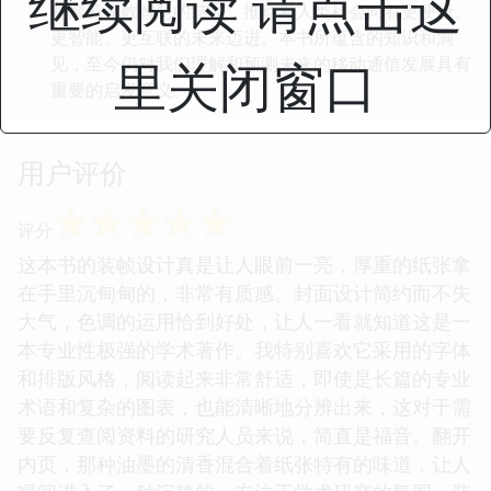
继续阅读 请点击这
凝聚着无数智慧的结晶，推动着人类社会向着更便捷、
更智能、更互联的未来迈进。本书所蕴含的知识和洞
里关闭窗口
见，至今仍对我们理解和预测未来的移动通信发展具有
重要的启发意义。
用户评价
☆
☆
☆
☆
☆
评分
这本书的装帧设计真是让人眼前一亮，厚重的纸张拿
在手里沉甸甸的，非常有质感。封面设计简约而不失
大气，色调的运用恰到好处，让人一看就知道这是一
本专业性极强的学术著作。我特别喜欢它采用的字体
和排版风格，阅读起来非常舒适，即使是长篇的专业
术语和复杂的图表，也能清晰地分辨出来，这对于需
要反复查阅资料的研究人员来说，简直是福音。翻开
内页，那种油墨的清香混合着纸张特有的味道，让人