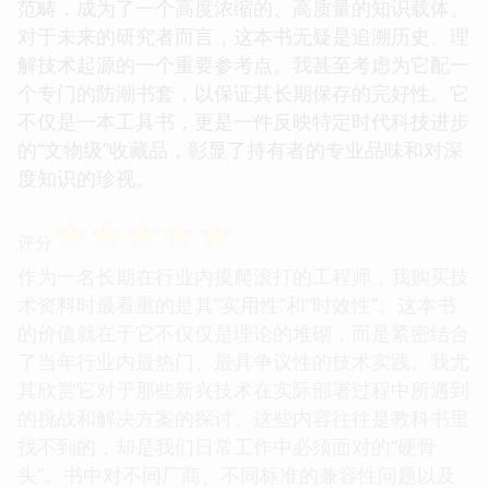
范畴，成为了一个高度浓缩的、高质量的知识载体。
对于未来的研究者而言，这本书无疑是追溯历史、理
解技术起源的一个重要参考点。我甚至考虑为它配一
个专门的防潮书套，以保证其长期保存的完好性。它
不仅是一本工具书，更是一件反映特定时代科技进步
的“文物级”收藏品，彰显了持有者的专业品味和对深
度知识的珍视。
☆
☆
☆
☆
☆
评分
作为一名长期在行业内摸爬滚打的工程师，我购买技
术资料时最看重的是其“实用性”和“时效性”。这本书
的价值就在于它不仅仅是理论的堆砌，而是紧密结合
了当年行业内最热门、最具争议性的技术实践。我尤
其欣赏它对于那些新兴技术在实际部署过程中所遇到
的挑战和解决方案的探讨。这些内容往往是教科书里
找不到的，却是我们日常工作中必须面对的“硬骨
头”。书中对不同厂商、不同标准的兼容性问题以及