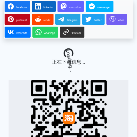
facebook
linkedin
mastodon
messenger
pinterest
reddit
telegram
twitter
viber
vkontakte
whatsapp
复制链接
Loading...
正在下载信息...