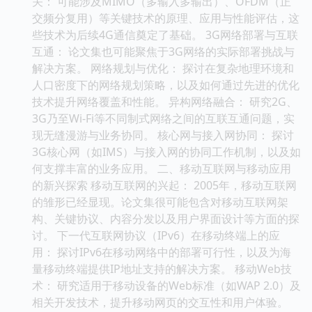
关： 可能涉及MIMO（多输入多输出）、OFDM（正
交频分复用）等关键技术的原理、应用与性能评估，这
些技术为后续4G通信奠定了基础。 3G网络部署与互联
互通： 论文集也可能聚焦于3G网络的实际部署挑战与
解决方案。 网络规划与优化： 探讨在复杂地理环境和
人口密度下的网络规划策略，以及如何通过先进的优化
技术提升网络覆盖和性能。 异构网络融合： 研究2G、
3G乃至Wi-Fi等不同制式网络之间的互联互通问题，实
现无缝漫游与业务协同。 核心网与接入网协同： 探讨
3G核心网（如IMS）与接入网的协同工作机制，以及如
何支撑丰富的业务应用。 二、移动互联网与移动应用
的新兴探索 移动互联网的兴起： 2005年，移动互联网
的雏形已经显现。论文集很可能包含对移动互联网架
构、关键协议、内容分发以及用户界面设计等方面的探
讨。 下一代互联网协议（IPv6）在移动终端上的应
用： 探讨IPv6在移动网络中的部署可行性，以及为海
量移动终端提供IP地址支持的解决方案。 移动Web技
术： 研究适用于移动设备的Web标准（如WAP 2.0）及
相关开发技术，提升移动网页的交互性和用户体验。