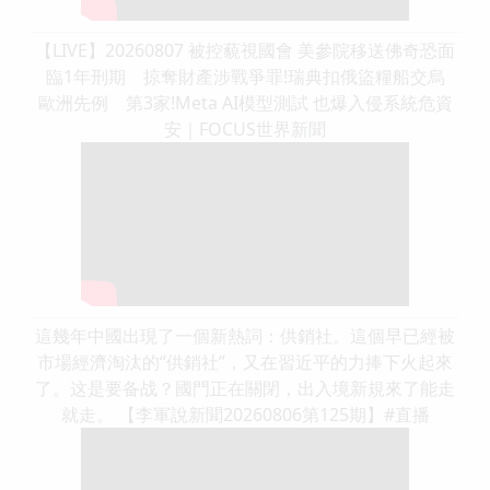
【LIVE】20260807 被控藐視國會 美參院移送佛奇恐面
臨1年刑期 掠奪財產涉戰爭罪!瑞典扣俄盜糧船交烏
歐洲先例 第3家!Meta AI模型測試 也爆入侵系統危資
安｜FOCUS世界新聞
這幾年中國出現了一個新熱詞：供銷社。這個早已經被
市場經濟淘汰的“供銷社”，又在習近平的力捧下火起來
了。这是要备战？國門正在關閉，出入境新規來了能走
就走。 【李軍說新聞20260806第125期】#直播