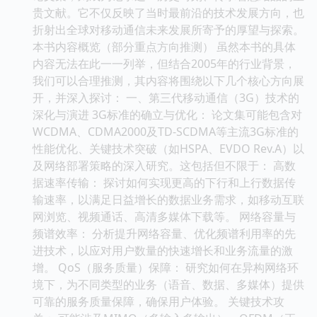
贵文献。它不仅反映了当时最前沿的技术发展方向，也
折射出全球对移动通信未来发展所寄予的厚望与探索。
本书内容概览（部分重点方向推测） 虽然本书的具体
内容无法在此一一列举，但结合2005年的行业背景，
我们可以合理推测，其内容将围绕以下几个核心方向展
开，并深入探讨： 一、第三代移动通信（3G）技术的
深化与演进 3G标准的确立与优化： 论文集可能包含对
WCDMA、CDMA2000及TD-SCDMA等主流3G标准的
性能优化、关键技术突破（如HSPA、EVDO Rev.A）以
及网络部署策略的深入研究。这包括但不限于： 高数
据速率传输： 探讨如何实现更高的下行和上行数据传
输速率，以满足日益增长的数据业务需求，如移动互联
网浏览、视频通话、高清多媒体下载等。 网络容量与
频谱效率： 分析提升网络容量、优化频谱利用率的先
进技术，以应对用户数量的快速增长和业务流量的激
增。 QoS（服务质量）保障： 研究如何在异构网络环
境下，为不同类型的业务（语音、数据、多媒体）提供
可靠的服务质量保障，确保用户体验。 关键技术攻