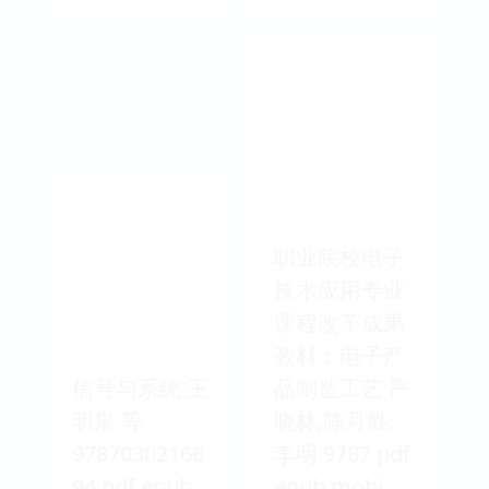
职业院校电子
技术应用专业
课程改革成果
教材：电子产
信号与系统 王
品制造工艺 严
明泉 等
晓林,陈月胜,
97870302166
李明 9787 pdf
94 pdf epub
epub mobi