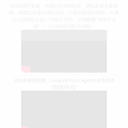
20260807直播：伊朗公布海峡协议，美以及盟友被禁
绝，伊朗正在做灾难性误判；川普对多晶硅加税；中美
AI上演猫鼠大战；‘斗地主’开始，中国酝酿“全球大追
税” ！（20260807第2224期）
迈向长程智能体：Long-Horizon Agents全景综述
【智源TALK】