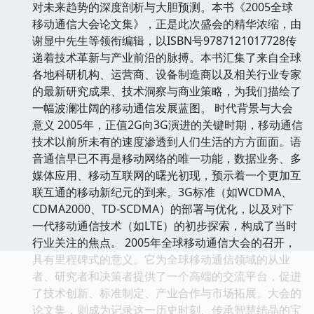
对未来趋势的深度剖析与大胆预测。本书《2005全球
移动通信大会论文集》，正是此次盛会的精华浓缩，由
谢显中先生等领衔编辑，以ISBN号9787121017728传
递着技术革新与产业前沿的脉搏。本书汇集了来自全球
各地科研机构、运营商、设备制造商以及相关行业专家
的最新研究成果、技术洞察与商业策略，为我们描绘了
一幅波澜壮阔的移动通信发展蓝图。 时代背景与大会
意义 2005年，正值2G向3G演进的关键时期，移动通信
技术以前所未有的速度渗透到人们生活的方方面面。语
音通信早已不再是移动网络的唯一功能，数据业务、多
媒体应用、移动互联网的曙光初现，预示着一个更加互
联互通的移动新纪元的到来。3G标准（如WCDMA、
CDMA2000、TD-SCDMA）的部署与优化，以及对下
一代移动通信技术（如LTE）的初步探索，构成了当时
行业关注的焦点。 2005年全球移动通信大会的召开，
具有里程碑式的意义。它为全球移动通信领域的从业
者、研究者和决策者提供了一个高端的交流平台，促进
了技术创新、标准制定、产业合作与市场拓展。大会的
论文集，则成为记录这一历史时刻、传承智慧结晶的宝