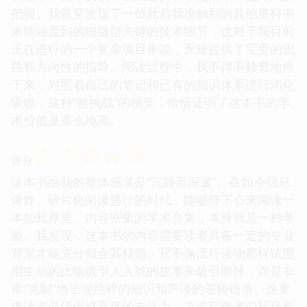
把握。我甚至发现了一些此前我接触到的其他资料中
未能涵盖到的细微但关键的技术细节，这对于我目前
正在进行的一个复杂项目来说，无疑提供了宝贵的思
路和方向性的指导。阅读过程中，我不得不频繁地停
下来，对照着自己的笔记和已有的知识体系进行消化
吸收，这种“被挑战”的感觉，恰恰证明了这本书的学
术价值是多么地高。
☆
☆
☆
☆
☆
评分
这本书给我的整体感觉是“沉静而深邃”。在如今信息
爆炸、碎片化阅读盛行的时代，能够静下心来阅读一
本如此厚重、内容密集的学术合集，本身就是一种考
验。我发现，这本书的内容需要读者具备一定的专业
背景才能充分领会其精髓。它不像流行读物那样试图
用生动的比喻或引人入胜的故事来吸引眼球，而是非
常“克制”地呈现纯粹的知识和严谨的逻辑链条。这要
求读者必须保持高度的专注力，去追踪作者们环环相