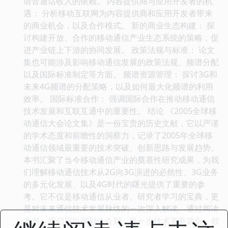
语音通话收入的依赖。 内容提供商与应用开发者的机
遇： 分析移动互联网为内容提供商和应用开发者带来
的商业机会，以及合作模式。 新的商业生态构建： 探
讨构建开放、合作的移动通信产业生态系统的策略，促
进产业链上下游的协同发展。 政策法规与标准： 论文
集也可能涉及影响移动通信发展的政策法规、频谱分配
以及国际标准制定等方面。 频谱资源管理： 探讨3G和
未来4G频谱的分配策略，以及如何最大化频谱的利用
效率。 国际标准合作： 强调国际合作在推动移动通信
技术发展和互联互通中的重要性。 结论 《2005全球移
动通信大会论文集》是一份宝贵的历史文献，它以严谨
的学术态度和前瞻性的洞察力，记录了2005年全球移
动通信领域最重要的技术突破、创新思路与发展趋势。
本书汇聚了当今移动通信产业的奠基性研究成果，为我
们理解移动通信技术从2G向3G演进的必然性、3G业务
的多元化发展、以及4G时代的曙光提供了重要的参
考。它不仅是移动通信从业者、研究者学习的宝典，更
是对未来通信技术发展脉络的一次深入解读。通过阅读
本书，我们可以深刻体会到，每一次技术革新背后，都