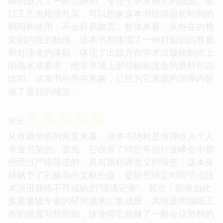
瞬间进入了一种沉静的、专注于学术研究的氛围。装
订工艺也相当扎实，可以想象这本书经得起长时间的
翻阅和使用，不会轻易散页。整体来看，从外在的视
觉到内在的触感，这本书都体现了一种对知识的尊重
和对读者的体贴，体现了出版方在学术出版物制作上
的高水准要求，绝非市场上那些粗制滥造的资料可以
比拟。这本书的外在形象，已经为它承载的深厚内容
做了最好的铺垫。
☆
☆
☆
☆
☆
评分
从收藏价值的角度来看，这本书绝对是值得收入个人
专业书架的。首先，它收录了特定年份行业峰会中那
些经过严格筛选的、具有里程碑意义的报告，这本身
就赋予了它极高的文献价值，是研究特定时间节点技
术演进脉络不可或缺的“现场记录”。其次，能将如此
多重量级专家的研究成果汇集成册，其筛选和编辑工
作的难度可想而知，这使得它超越了一般会议资料的