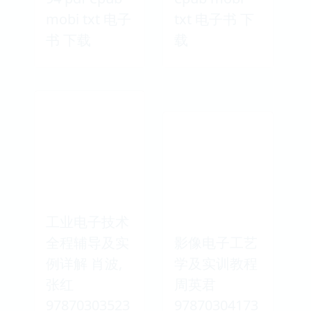
mobi txt 电子
txt 电子书 下
书 下载
载
工业电子技术
全程辅导及实
影像电子工艺
例详解 肖波,
学及实训教程
张红
周英君
97870303523
97870304173