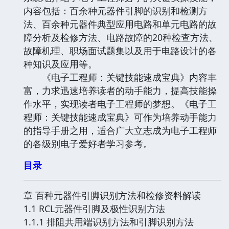
内容包括：百余种元器件引脚的识别和检测方
法、百余种元器件典型应用电路和单元电路的故
障分析及检修方法、电路故障的20种检查方法、
故障机理、职场面试题集以及用于电路设计的各
种知识及应用等。
《电子工程师：关键技能速成宝典》内容丰
富，力求迅速培养读者的动手能力，提高技能操
作水平，实现读者电子工程师的梦想。《电子工
程师：关键技能速成宝典》可作为培养动手能力
的指导手册之用，适合广大立志成为电子工程师
的各级别电子爱好者学习参考。
目录
章 百种元器件引脚识别方法和检修资料解读
1.1 RCL元器件引脚及极性识别方法
1.1.1 排阻共用端识别方法和引脚识别方法