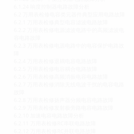
6.1.24 响度控制器电路故障分析
6.2 万用表检修电容类元器件典型应用电路故障
6.2.1 万用表检修典型电容滤波电路故障
6.2.2 万用表检修电源滤波电路中的高频滤波电
容电路故障
6.2.3 万用表检修电源电路中的电容保护电路故
障
6.2.4 万用表检修退耦电容电路故障
6.2.5 万用表检修电容耦合电路故障
6.2.6 万用表检修高频消振电容电路故障
6.2.7 万用表检修消除无线电波干扰的电容电路
故障
6.2.8 万用表检修扬声器分频电容电路故障
6.2.9 万用表检修发射极旁路电容电路故障
6.2.10 加速电容电路故障分析
6.2.11 万用表检修RC串联电路故障
6.2.12 万用表检修RC并联电路故障