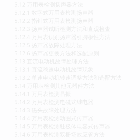
5.12 万用表检测扬声器方法
5.12.1 数字式万用表检测扬声器
5.12.2 指针式万用表检测扬声器
5.12.3 扬声器试听检测方法和直观检查
5.12.4 万用表识别扬声器引脚极性方法
5.12.5 扬声器故障处理方法
5.12.6 扬声器更换方法和选配原则
5.13 直流电动机故障处理方法
5.13.1 直流稳速电动机故障现象
5.13.2 单速电动机转速调整方法和选配方法
5.14 万用表检测其他元器件方法
5.14.1 万用表检测晶振
5.14.2 万用表检测电磁式继电器
5.14.3 磁头故障处理方法
5.14.4 万用表检测动圈式传声器
5.14.5 万用表检测驻极体电容式传声器
5.14.6 万用表检测双栅场效应管方法