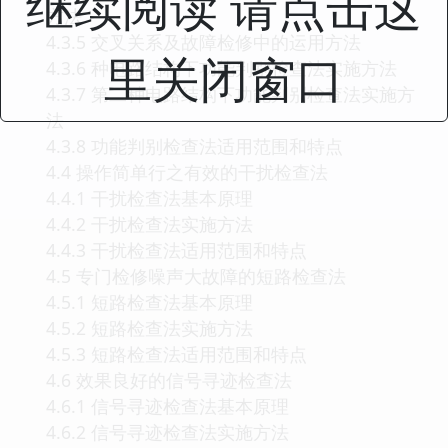
继续阅读 请点击这
方法
4.3.5 交叉关系及故障检修中的运用方法
里关闭窗口
4.3.6 种电路结构下功能判别检查法实施方法
4.3.7 第二种电路结构下功能判别检查法实施方
法
4.3.8 功能判别检查法适用范围和特点
4.4 操作简单行之有效的干扰检查法
4.4.1 干扰检查法基本原理
4.4.2 干扰检查法实施方法
4.4.3 干扰检查法适用范围和特点
4.5 专门检修噪声大故障的短路检查法
4.5.1 短路检查法基本原理
4.5.2 短路检查法实施方法
4.5.3 短路检查法适用范围和特点
4.6 效果良好的信号寻迹检查法
4.6.1 信号寻迹检查法基本原理
4.6.2 信号寻迹检查法实施方法