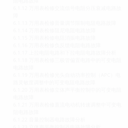
阻电路故障
6.1.12 万用表检修交流信号电阻分压衰减电路故
障
6.1.13 万用表检修音量调节限制电阻电路故障
6.1.14 万用表检修阻尼电阻电路故障
6.1.15 万用表检修电阻消振电路故障
6.1.16 万用表检修负反馈电阻电路故障
6.1.17 上拉电阻电路和下拉电阻电路故障分析
6.1.18 万用表检修三极管偏置电路中的可变电阻
电路故障
6.1.19 万用表检修光头自动功率控制（APC）电
路灵敏度调整中的可变电阻电路故障
6.1.20 万用表检修立体声平衡控制中的可变电阻
电路故障
6.1.21 万用表检修直流电动机转速调整中可变电
阻电路故障
6.1.22 音量控制器电路故障分析
6.1.23 立体声平衡控制器电路故障分析