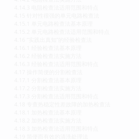
4.14.3 电阻检查法适用范围和特点
4.15 针对性很强的单元电路检查法
4.15.1 单元电路检查法基本原理
4.15.2 单元电路检查法适用范围和特点
4.16 “实践出真知”的经验检查法
4.16.1 经验检查法基本原理
4.16.2 经验检查法实施方法
4.16.3 经验检查法适用范围和特点
4.17 操作简便的分割检查法
4.17.1 分割检查法基本原理
4.17.2 分割检查法实施方法
4.17.3 分割检查法适用范围和特点
4.18 专查热稳定性差故障的加热检查法
4.18.1 加热检查法基本原理
4.18.2 加热检查法实施方法
4.18.3 加热检查法适用范围和特点
4.19 简便而有效的清洗处理法