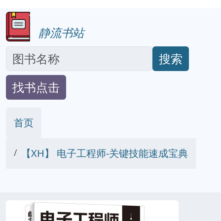
静流书站
搜索
找书点击
首页
【XH】 电子工程师-关键技能速成宝典