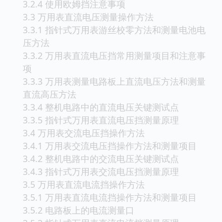
3.2.4 使用欧姆挡注意事项
3.3 万用表直流电压测量操作方法
3.3.1 指针式万用表游丝校零方法和测量电池电
压方法
3.3.2 万用表直流电压挡常用测量项目和注意事
项
3.3.3 万用表测量电路板上直流电压方法和测量
直流高压方法
3.3.4 整机电路中的直流电压关键测试点
3.3.5 指针式万用表直流电压挡测量原理
3.4 万用表交流电压挡操作方法
3.4.1 万用表交流电压挡操作方法和测量项目
3.4.2 整机电路中的交流电压关键测试点
3.4.3 指针式万用表交流电压挡测量原理
3.5 万用表直流电流挡操作方法
3.5.1 万用表直流电流挡操作方法和测量项目
3.5.2 电路板上的电流测量口