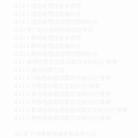
4.19.1 清洗处理法基本原理
4.19.2 清洗处理法实施方法
4.19.3 清洗处理法适用范围和特点
4.20 专门对付虚焊的熔焊处理法
4.20.1 熔焊处理法基本原理
4.20.2 熔焊处理法实施方法
4.20.3 熔焊处理法适用范围和特点
4.21 修理识图方法及识图方法知识点“微播”
4.21.1 修理识图方法
4.21.2 印制电路图识图方法知识点“微播”
4.21.3 方框图识图方法知识点“微播”
4.21.4 单元电路图识图方法知识点“微播”
4.21.5 等效电路图识图方法知识点“微播”
4.21.6 集成电路应用电路识图方法知识点“微播”
4.21.7 整机电路图识图方法知识点“微播”
第5章 万用表检测服务部器件方法