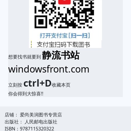
静流书站
想要找书就要到
windowsfront.com
ctrl+D
立刻按
收藏本页
你会得到大惊喜!!
店铺： 爱尚美润图书专营店
出版社： 人民邮电出版社
ISBN：9787115320322