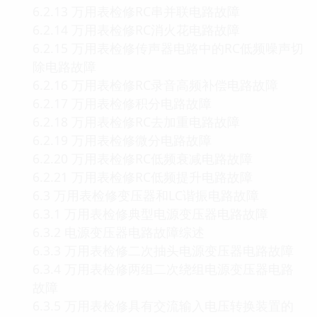
6.2.13 万用表检修RC串并联电路故障
6.2.14 万用表检修RC消火花电路故障
6.2.15 万用表检修传声器电路中的RC低频噪声切
除电路故障
6.2.16 万用表检修RC录音高频补偿电路故障
6.2.17 万用表检修积分电路故障
6.2.18 万用表检修RC去加重电路故障
6.2.19 万用表检修微分电路故障
6.2.20 万用表检修RC低频衰减电路故障
6.2.21 万用表检修RC低频提升电路故障
6.3 万用表检修变压器和LC谐振电路故障
6.3.1 万用表检修典型电源变压器电路故障
6.3.2 电源变压器电路故障综述
6.3.3 万用表检修二次抽头电源变压器电路故障
6.3.4 万用表检修两组二次绕组电源变压器电路
故障
6.3.5 万用表检修具有交流输入电压转换装置的