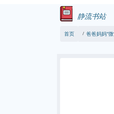
静流书站
首页
爸爸妈妈“微”