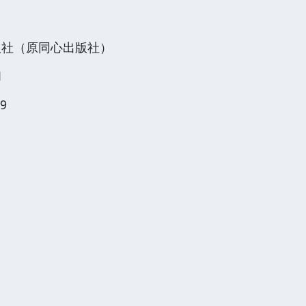
版社（原同心出版社）
1
9
阅读 请点击这里关