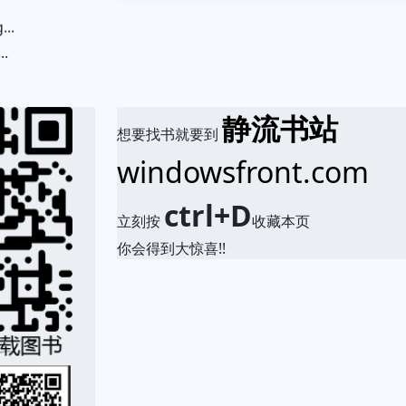
.
静流书站
想要找书就要到
windowsfront.com
ctrl+D
立刻按
收藏本页
你会得到大惊喜!!