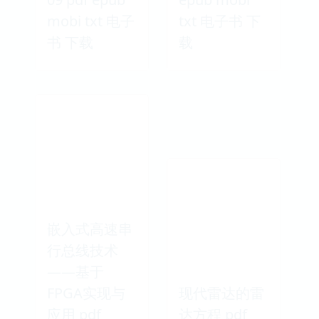
mobi txt 电子
txt 电子书 下
书 下载
载
嵌入式高速串
行总线技术
——基于
FPGA实现与
现代雷达的雷
应用 pdf
达方程 pdf