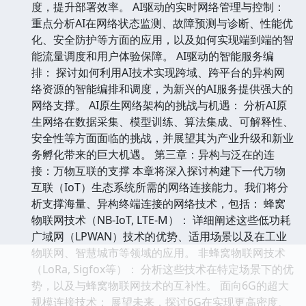
度，提升部署效率。 AI驱动的实时网络管理与控制：
重点分析AI在网络状态监测、故障预测与诊断、性能优
化、安全防护等方面的应用，以及如何实现端到端的智
能流量调度和用户体验保障。 AI驱动的智能服务编
排： 探讨如何利用AI技术实现跨域、跨平台的异构网
络资源的智能编排和调度，为新兴的AI服务提供强大的
网络支撑。 AI原生网络架构的挑战与机遇： 分析AI原
生网络在数据采集、模型训练、算法集成、可解释性、
安全性等方面面临的挑战，并展望其为产业升级和新业
务孵化带来的巨大机遇。 第三章：异构与泛在的连
接：万物互联的支撑 本章将深入探讨构建下一代万物
互联（IoT）生态系统所需的网络连接能力。我们将分
析支撑海量、异构终端连接的网络技术，包括： 蜂窝
物联网技术（NB-IoT, LTE-M）： 详细阐述这些低功耗
广域网（LPWAN）技术的优势、适用场景以及在工业
物联网、智慧城市等领域的应用。 非蜂窝物联网技术
（LoRa, Sigfox等）： 分析这些技术在特定场景下的优
势，以及与蜂窝物联网技术的互补性。 面向6G的超大
规模连接技术： 展望未来，探讨6G在实现更高密度、