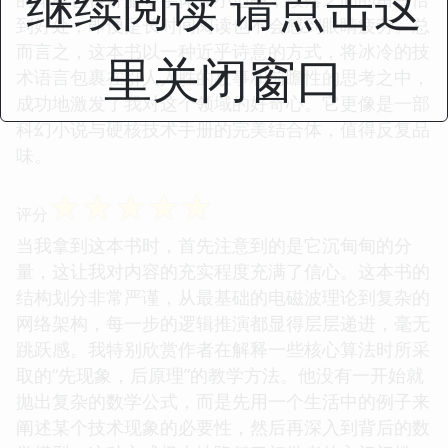
继续阅读 请点击这
到好处，即便是长时间阅读也不会感到眼睛疲劳。总
而言之，这本书以一种近乎诗意的方式，将冰冷的技
里关闭窗口
术语言包裹在引人入胜的故事和前瞻性的思考之中，
成功地激发了我对这个领域的好奇心。它更像是一部
科幻小说与硬核技术手册的完美结合体，值得反复品
味。
☆
☆
☆
☆
☆
评分
当我拿到这本书时，首先注意到的是它沉甸甸的分
量，这让我对内容的充实程度充满了信心。这本书的
结构划分非常严谨，从最基础的电磁波理论到复杂的
网络架构，每一步的逻辑推演都显得层层递进，毫无
跳跃感。我特别欣赏作者在解释一些核心算法时所采
取的“先现象，后原理”的教学方法。他没有一开始就
抛出复杂的数学公式，而是先用一个生活中的例子来
阐述某个技术现象的必要性，然后再深入到背后的数