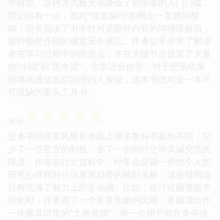
学模型。这种方式极大地降低了初学者的入门门槛。
我记得有一次，我对“信道编码”的概念一直感到模
糊，但在阅读了书中针对该部分内容的详细讲解后，
那种豁然开朗的感觉至今难忘。作者似乎非常了解读
者在学习过程中的困惑点，并在关键节点设置了大量
的“小结”和“思考题”，非常适合自学。对于想系统掌
握移动通信底层原理的人来说，这本书绝对是一本不
可或缺的案头工具书。
☆
☆
☆
☆
☆
评分
这本书的语言风格和市面上很多教科书截然不同，它
少了一些官方的刻板，多了一份同行之间真诚交流的
味道。作者在行文过程中，经常会穿插一些他个人的
研究心得和对行业发展趋势的独到见解，这使得阅读
过程充满了智力上的互动感。比如，在讨论频谱效率
优化时，作者用了一个非常形象的比喻，将频谱比作
一块极其昂贵的“土地资源”，每一位用户都在争夺这