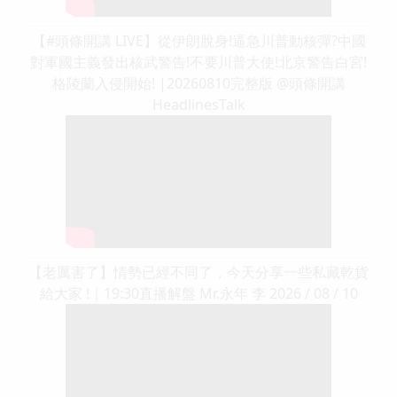
【#頭條開講 LIVE】從伊朗脫身!逼急川普動核彈?中國
對軍國主義發出核武警告!不要川普大使!北京警告白宮!
格陵蘭入侵開始! |20260810完整版 @頭條開講
HeadlinesTalk
【老厲害了】情勢已經不同了，今天分享一些私藏乾貨
給大家 !｜19:30直播解盤 Mr.永年 李 2026 / 08 / 10