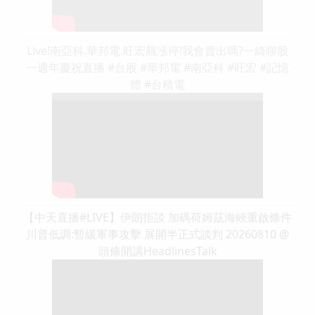
Live!南亞科.華邦電.旺宏飆漲停!我會賣出嗎?一綺聊股
一週年慶祝直播 #台股 #華邦電 #南亞科 #旺宏 #記憶
體 #台積電
【中天直播#LIVE】伊朗拒談 加碼荷姆茲海峽重啟條件
川普低調:暫緩軍事攻擊 展開半正式談判 20260810 @
頭條開講HeadlinesTalk