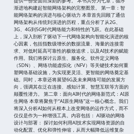
提供一份全面而深刻的参考。 本书共分为七章，循序
渐进地构建起智能网络架构的完整图景。 第一章：智
能网络架构的演进与核心驱动力 本章首先回顾了通信
网络架构从传统到演进的历程，重点分析了从2G、
3G、4G到5G时代网络能力和特性的飞跃。在此基础
上，深入剖析了驱动下一代网络架构向智能化演进的核
心因素，包括指数级增长的数据流量、海量的连接需
求、对低时延高可靠性的极致追求，以及AI技术的赋能
作用。我们将探讨云原生、服务化、软件定义网络
（SDN）、网络功能虚拟化（NFV）等关键技术如何重
塑网络基础设施，为实现更灵活、更智能的网络奠定基
础。同时，本章还将展望6G及未来网络可能的发展方
向，强调其在泛在连接、感知计算、智慧互联等方面的
颠覆性潜力。 第二章：面向AI时代的网络新范式：AI原
生网络 本章将聚焦于“AI原生网络”这一核心概念。我们
将深入分析AI如何从根本上改变网络的运作方式，而不
仅仅是作为一种增强工具。内容包括： AI驱动的网络
设计与部署： 探讨如何利用AI技术实现网络资源的自
动化配置、优化和弹性伸缩，从而大幅降低运维复杂