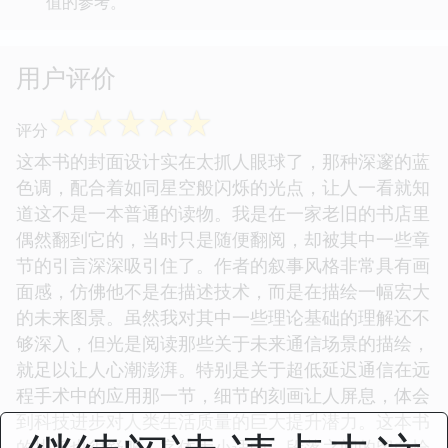
值的参考。
用户评价
☆
☆
☆
☆
☆
评分
这本书的封面设计实在太抓人眼球了，那种深邃的蓝
色调，配合着如同星空般闪烁的光点，让人一看就知
道这不是一本普通的读物。我是在一家老旧的书店里
偶然翻到它的，当时只是随便翻阅，却被其中一些章
节的引言深深吸引住了。作者的叙事风格非常具有画
面感，仿佛他不是在描述技术，而是在描绘一幅宏大
的未来图景。虽然我对其中一些理论基础的理解还不
够深入，但光是阅读那些关于未来通信场景的描绘，
就足以让人心潮澎湃。特别是关于超低延迟通信在远
程手术中的应用那一节，细节的刻画让人屏息，体会
到科技进步对人类生活质量的巨大提升潜力。这本书
的排版也很舒服，字体大小适中，段落之间的留白恰