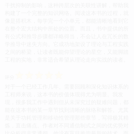
干扰抑制的影响，这种跨层次的关联性讲解，帮助我
构建了一个完整的知识网络。阅读这本书的过程，就
像是搭积木，每学完一个小单元，都能清晰地看到它
在整个宏大结构中所处的位置。而且，书中提供的所
有公式和推导步骤都详略得当，不会让人在冗长的数
学推导中迷失方向。它成功地架设了理论与工程实践
之间的桥梁，让读者既能仰望理论的星空，又能脚踏
工程的实地，非常适合希望从理论走向实战的读者。
☆
☆
☆
☆
☆
评分
对于一个已经工作几年、需要回顾和深化知识体系的
工程师来说，这本书的价值体现得尤为明显。我发
现，很多我工作中遇到但从未深究过的疑难问题，都
能在这本书的某一章节找到清晰的脉络和解答。尤其
是关于功耗管理和移动性管理那些章节，写得极其精
炼，直击痛点。作者对不同通信制式之间的优劣势对
比分析得非常透彻，他没有盲目推崇最新的技术，而