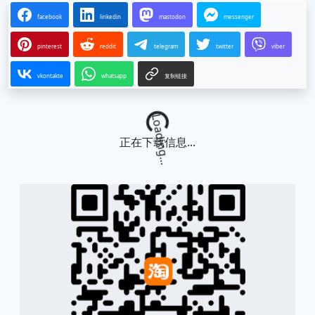
facebook
linkedin
mastodon
messenger
pinterest
reddit
telegram
twitter
viber
vkontakte
whatsapp
复制链接
Loading...
正在下载信息...