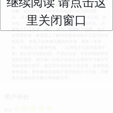
继续阅读 请点击这
信号、敏感信号、大电流路径的布局建议。 常见故障
诊断：如何根据元器件特性和电路分析排除故障。
里关闭窗口
四、 目标读者 高等院校电子信息工程、通信工程、自
动化、计算机科学与技术等相关专业的在校学生。 从
事电子产品研发、设计、测试、维修的工程师。 电子
技术爱好者，希望深入了解和掌握各种电子元器件的实
践应用。 对电子技术感兴趣的初学者，需要一本系
统、可靠的入门参考书籍。 《实用电子元器件应用手
册》将以其详实的内容、严谨的论述、丰富的图例和高
度的实践性，成为每一位电子技术从业者和学习者不可
或缺的得力助手。通过对本书的学习和运用，读者将能
够更高效、更准确地完成电子系统的设计与开发，不断
提升自身的技术能力和创新水平。
用户评价
☆
☆
☆
☆
☆
评分