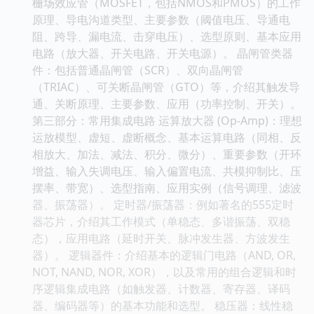
栅场效应管（MOSFET，包括NMOS和PMOS）的工作
原理、导电沟道类型、主要参数（阈值电压、导通电
阻、跨导、漏电流、击穿电压）、选型原则、基本应用
电路（放大器、开关电路、开关电源）。 晶闸管类器
件：包括普通晶闸管（SCR）、双向晶闸管
（TRIAC）、可关断晶闸管（GTO）等，介绍其触发导
通、关断原理、主要参数、应用（功率控制、开关）。
第三部分：常用集成电路 运算放大器 (Op-Amp)：理想
运放模型、虚短、虚断概念、基本运算电路（同相、反
相放大、加法、减法、积分、微分）、重要参数（开环
增益、输入失调电压、输入偏置电流、共模抑制比、压
摆率、带宽）、选型指南、应用实例（信号调理、滤波
器、振荡器）。 定时器/振荡器：例如著名的555定时
器芯片，介绍其工作模式（单稳态、多谐振荡、双稳
态），应用电路（延时开关、脉冲发生器、方波发生
器）。 逻辑器件：介绍基本的逻辑门电路（AND, OR,
NOT, NAND, NOR, XOR），以及常用的组合逻辑和时
序逻辑集成电路（如触发器、计数器、寄存器、译码
器、编码器等）的基本功能和选型。 稳压器：线性稳