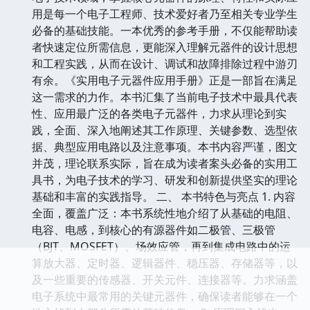
用是每一个电子工程师、技术爱好者乃至相关专业学生
必备的基础技能。一本优秀的参考手册，不仅能帮助读
者快速定位所需信息，更能深入理解元器件的设计思想
和工程实践，从而在设计、调试和故障排除过程中游刃
有余。《实用电子元器件应用手册》正是一部旨在满足
这一需求的力作。本书汇集了当前电子技术中最具代表
性、应用最广泛的各类电子元器件，力求从理论到实
践，全面、深入地阐述其工作原理、关键参数、选型依
据、典型应用电路以及注意事项。本书内容严谨，图文
并茂，理论联系实际，旨在成为读者案头必备的实用工
具书，为电子技术的学习、研发和创新提供坚实的理论
基础和丰富的实践指导。 二、 本书特色与亮点 1. 内容
全面，覆盖广泛：本书系统性地介绍了从基础的电阻、
电容、电感，到核心的有源器件如二极管、三极管
（BJT、MOSFET）、场效应管，再到集成电路中的运
算放大器、定时器、逻辑器件、稳压器、存储器等，以
及一些重要的传感器、开关元件、连接器等。力求涵盖
电子系统中最常用的关键元器件，确保读者能够在一个