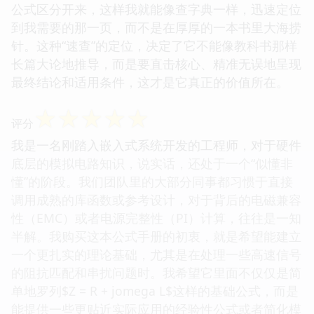
公式区分开来，这样我就能像查字典一样，迅速定位
到我需要的那一页，而不是在厚厚的一本书里大海捞
针。这种“速查”的定位，决定了它不能像教科书那样
长篇大论地推导，而是要直击核心、精准无误地呈现
最终结论和适用条件，这才是它真正的价值所在。
☆
☆
☆
☆
☆
评分
我是一名刚踏入嵌入式系统开发的工程师，对于硬件
底层的模拟电路知识，说实话，还处于一个“似懂非
懂”的阶段。我们团队里的大部分同事都习惯于直接
调用成熟的库函数或参考设计，对于背后的电磁兼容
性（EMC）或者电源完整性（PI）计算，往往是一知
半解。我购买这本公式手册的初衷，就是希望能建立
一个更扎实的理论基础，尤其是在处理一些高速信号
的阻抗匹配和串扰问题时。我希望它里面不仅仅是简
单地罗列$Z = R + jomega L$这样的基础公式，而是
能提供一些更贴近实际应用的经验性公式或者简化模