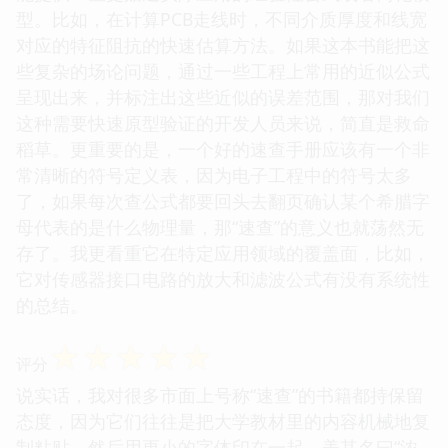
型。比如，在计算PCB走线时，不同介质厚度和线宽
对应的特征阻抗的快速估算方法。如果这本书能把这
些复杂的场论问题，通过一些工程上常用的近似公式
呈现出来，并标注出这些近似的误差范围，那对我们
这种需要快速原型验证的开发人员来说，简直是救命
稻草。更重要的是，一个好的速查手册应该有一个非
常清晰的符号定义表，因为电子工程中的符号太多
了，如果每次查公式都要回头去翻页确认某个希腊字
母代表的是什么物理量，那“速查”的意义也就荡然无
存了。我更看重它在特定应用领域的覆盖面，比如，
它对传感器接口电路的放大和滤波公式有没有系统性
的总结。
☆
☆
☆
☆
☆
评分
说实话，我对很多市面上号称“速查”的书籍都持保留
态度，因为它们往往是把大学教材里的内容机械地复
制粘贴，然后用更小的字体印在一起，美其名曰“浓