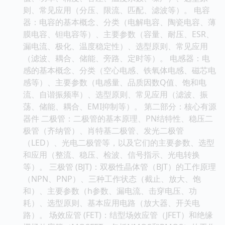
则、常见应用（分压、限流、匹配、滤波等）。 电容
器：电容的基本概念、分类（电解电容、陶瓷电容、薄
膜电容、钽电容等）、主要参数（容量、耐压、ESR、
漏电流、极化、温度稳定性）、选型原则、常见应用
（滤波、耦合、储能、旁路、定时等）。 电感器：电
感的基本概念、分类（空心电感、铁氧体电感、磁芯电
感等）、主要参数（电感量、品质因数Q值、饱和电
流、自谐振频率）、选型原则、常见应用（滤波、振
荡、储能、耦合、EMI抑制等）。 第二部分：核心有源
器件 二极管：二极管的基本原理、PN结特性、稳压二
极管（齐纳管）、肖特基二极管、发光二极管
（LED）、光电二极管等，以及它们的主要参数、选型
和应用（整流、稳压、检波、信号指示、光电转换
等）。 三极管 (BJT)：双极性晶体管（BJT）的工作原理
（NPN、PNP）、三种工作状态（截止、放大、饱
和）、主要参数（h参数、漏电流、击穿电压、功
耗）、选型原则、基本应用电路（放大器、开关电
路）。 场效应管 (FET)：结型场效应管（JFET）和绝缘