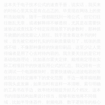
这本关于电子技术公式的速查手册，说实话，我买来
的时候心里其实是有点忐忑的。毕竟现在网络上的资
料浩如烟海，随手一搜都能找到一堆公式，但它们往
往散乱无章，或者解释得不够透彻，尤其是在需要快
速验证或查找某个特定应用场景下的参数时，那种抓
耳挠腮的感觉最让人抓狂。我手里拿着这本书的时
候，首先被它相对扎实的印刷质量吸引了，纸张的质
感不错，不像那种廉价的快速印刷品，这至少让人觉
得编者是用了心去对待内容的。我主要关注的是它对
基础电路理论，比如基尔霍夫定律、戴维南定理在实
际工程项目中的快速应用公式的汇总。我记得有一次
在调试一个电源模块时，需要快速确认滤波电容的等
效阻抗在特定频率下的变化范围，手边一堆草稿纸翻
得我头皮发麻，如果当时有这样一本清晰、索引明确
的工具书在手边，效率绝对能提升好几个档次。这本
书的排版结构如果设计得当，能够有效地将不同领
域，比如半导体器件、射频电路、数字逻辑等的核心