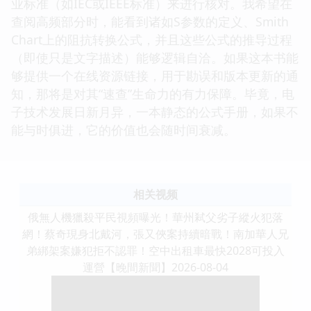
业标准（如IEC或IEEE标准）来进行核对。我希望在
查阅高频部分时，能看到诸如S参数的定义、Smith
Chart上的阻抗转换公式，并且这些公式的推导过程
（即使只是文字描述）能够逻辑自洽。如果这本书能
够提供一个在线资源链接，用于勘误和版本更新的通
知，那将是对其“速查”生命力的有力保障。毕竟，电
子技术发展日新月异，一本静态的公式手册，如果不
能与时俱进，它的价值也会随时间衰减。
相关视频
俄無人機獵殺平民視頻曝光！華州弒父劣子縱火犯落
網！蔡奇現身北戴河，張又俠案持續暗戰！南加華人兄
弟綁架案嫌犯拒不認罪！空中出租車最快2028可投入
運營【晚間新聞】2026-08-04