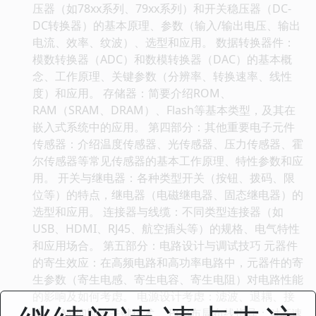
压器（如78xx系列、79xx系列）和开关稳压器（DC-
DC转换器）的基本原理、参数（输入/输出电压、输出
电流、效率、纹波）、选型和应用。 数据转换器件：
模数转换器（ADC）和数模转换器（DAC）的基本概
念、工作原理、关键参数（分辨率、转换速率、线性
度）和应用。 存储器：简要介绍ROM、
RAM（SRAM、DRAM）、Flash等基本类型，及其在
嵌入式系统中的应用。 第四部分：其他重要电子元件
传感器：介绍温度传感器、光传感器、压力传感器、霍
尔传感器等常见传感器的基本工作原理、特性参数和应
用。 开关与继电器：各种类型开关（按钮、拨码、限
位等）的特点，继电器（电磁继电器、固态继电器）的
选型和应用。 连接器与线缆：不同类型连接器（如
USB、HDMI、RJ45、航空插头等）的规格、电气特性
和应用场合。 第五部分：电路设计与调试技巧 元器件
的寄生效应：在高频电路和高功率电路中，元器件的寄
生参数（寄生电感、寄生电容、寄生电阻）对电路性能
的影响及如何考虑。 电源设计考虑：滤波、退耦、接
地、EMI抑制等关键技术。 PCB布局布线指导：对高速