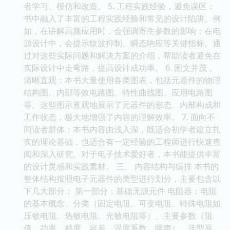
者学习、模仿和改造。 5. 工程实践经验，避免误区：
书中融入了丰富的工程实践经验和常见的设计陷阱。例
如，在讲解高频应用时，会强调寄生参数的影响；在电
源设计中，会提示纹波抑制、瞬态响应等关键指标。通
过对这些实际问题和解决方案的介绍，帮助读者避免在
实际设计中走弯路，提高设计成功率。 6. 图文并茂，
清晰直观：本书大量使用各类图表，包括元器件的物理
结构图、内部等效电路图、特性曲线图、应用电路图
等。这些图示直观地展示了元器件的形态、内部构成和
工作状态，极大地增强了内容的理解效率。 7. 面向不
同读者群体：本书内容由浅入深，既适合初学者建立扎
实的理论基础，也适合有一定经验的工程师进行快速查
阅和深入研究。对于电子技术爱好者，本书能提供丰富
的设计灵感和实践素材。 三、 内容结构与编排 本书的
整体结构按照电子元器件的类型进行划分，主要包含以
下几大部分： 第一部分：基础无源元件 电阻器：电阻
的基本概念、分类（固定电阻、可变电阻、特殊电阻如
压敏电阻、热敏电阻、光敏电阻等）、主要参数（阻
值、功率、精度、容差、温度系数、噪声）、选型原