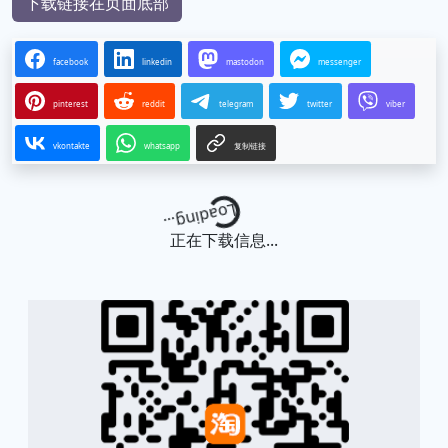
下载链接在页面底部
facebook
linkedin
mastodon
messenger
pinterest
reddit
telegram
twitter
viber
vkontakte
whatsapp
复制链接
Loading...
正在下载信息...