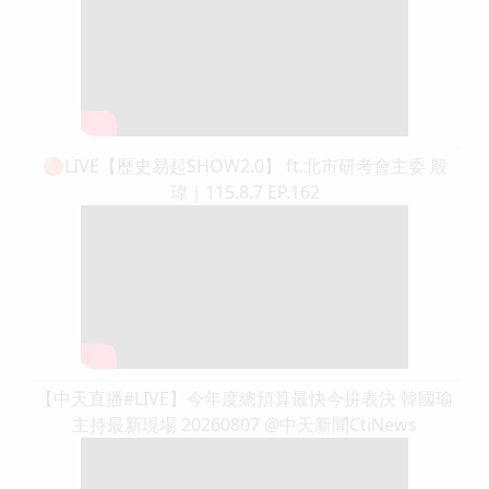
🔴LIVE【歷史易起SHOW2.0】 ft.北市研考會主委 殷
瑋｜115.8.7 EP.162
【中天直播#LIVE】今年度總預算最快今拚表決 韓國瑜
主持最新現場 20260807 @中天新聞CtiNews