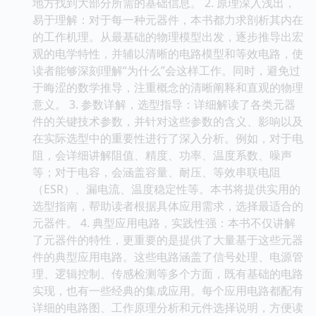
地方找到大部分所需的基础信息。 2. 原理深入浅出，
易于理解：对于每一种元器件，本书都力求剖析其内在
的工作机理。从最基础的物理模型出发，逐步推导出宏
观的电学特性，并辅以清晰的电路模型和等效电路，使
读者能够深刻理解“为什么”会这样工作。同时，避免过
于晦涩的数学推导，注重概念的清晰阐释和直观的物理
意义。 3. 参数详解，选型指导：详细解读了各类元器
件的关键技术参数，并针对这些参数的含义、影响以及
在实际选型中的重要性进行了深入分析。例如，对于电
阻，会详细讲解阻值、精度、功率、温度系数、噪声
等；对于电容，会涵盖容量、耐压、等效串联电阻
（ESR）、漏电流、温度稳定性等。本书将提供实用的
选型指南，帮助读者根据具体应用需求，选择最适合的
元器件。 4. 典型应用电路，实践性强：本书不仅讲解
了元器件的特性，更重要的是提供了大量基于这些元器
件的典型应用电路。这些电路涵盖了信号处理、电源管
理、逻辑控制、传感检测等多个方面，既有基础的电路
实现，也有一些经典的集成应用。每个应用电路都配有
详细的电路图、工作原理分析和元件选择说明，方便读