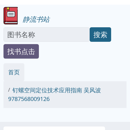
静流书站
搜索
找书点击
首页
钉螺空间定位技术应用指南 吴风波
9787568009126