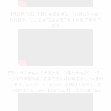
【保姆级教程】手机如何虚拟定位？2分钟让你学会！
钉钉打卡、朋友圈装X必备实用工具 | 免费 不越狱 不
拔卡
突發：五中全會前夕出境收緊、供銷社全面擴張！習近
平真的在準備戰爭？從李克強反對戰時路線到今天北戴
河攤牌，習近平押上「戰爭牌」豪賭21大連任｜北戴
河權鬥進入最大豪賭【#精英論壇】 #深度解析 #live