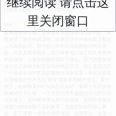
继续阅读 请点击这
对细节的追求，是真正技术书籍的生命线，让人忍不
住想要立刻把它带回家，细细品味。
里关闭窗口
☆
☆
☆
☆
☆
评分
在阅读体验方面，这本书在提供深度信息的同时，依
然保持了相当的易读性，这要归功于作者在图文配合
上的高明处理。那些精心绘制的流程图和结构示意
图，简直是救命稻草，它们有效地打破了纯文本带来
的压迫感，让复杂的概念得以可视化。我尤其赞赏作
者在引入新概念时所采用的类比手法，他总是能找到
一个读者生活中常见的事物作为参照系，将那些原本
生涩难懂的技术名词“翻译”成容易理解的语言。举个
例子，他解释某种时间同步机制时，拿两个不同步的
机械钟作为比喻，一下子就把技术难题的症结所在给
点出来了。这种教育学上的巧妙运用，使得即便是对
该细分领域接触不深的新手，也能很快抓到核心要
义，而不是被一堆专业术语淹没。总而言之，这是一