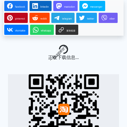
facebook
linkedin
mastodon
messenger
pinterest
reddit
telegram
twitter
viber
vkontakte
whatsapp
复制链接
Loading...
正在下载信息...