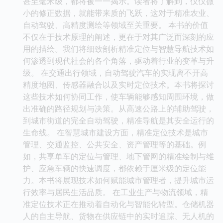
甚至毫米级，都将被一一揭示。读者将了解到，仅仅微
小的修正数据，就能带来质的飞跃，这对于精准农业、
自动驾驶、高精度测绘等领域至关重要。 本书的价值
不仅在于技术原理的阐述，更在于对其广泛而深刻的应
用的描绘。我们将细致剖析精准定位与智慧导航技术如
何渗透到现代社会的各个角落，驱动着行业的变革与升
级。 在交通出行领域，自动驾驶汽车的实现离不开高
精度地图、传感器融合以及实时定位技术。本书将探讨
这些技术如何协同工作，使车辆能够感知周围环境，做
出准确的路径规划与决策。从高速公路上的辅助驾驶，
到城市街道的完全自动驾驶，精准导航是其安全运行的
生命线。 在智慧城市建设方面，精准定位技术是城市
管理、交通监控、公共安全、资产管理等的基础。例
如，共享单车的定位与管理、地下管网的精准绘制与维
护、应急车辆的快速调度，都依赖于厘米级的定位能
力。本书将展现技术如何赋能城市管理者，提升城市运
行效率与居民生活品质。 在工业生产与物流领域，精
准定位技术正在推动着自动化与智能化转型。仓储机器
人的自主导航、货物在供应链中的实时追踪、无人机的