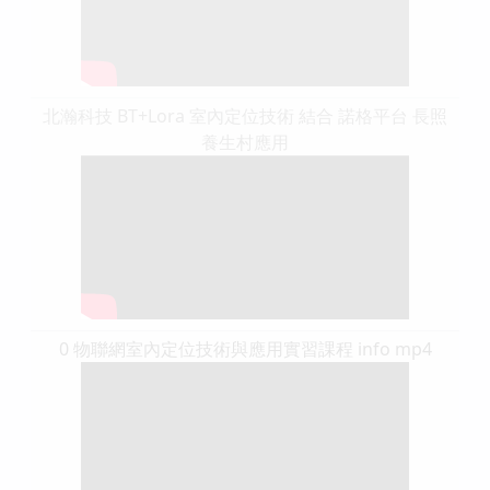
北瀚科技 BT+Lora 室內定位技術 結合 諾格平台 長照
養生村應用
0 物聯網室內定位技術與應用實習課程 info mp4