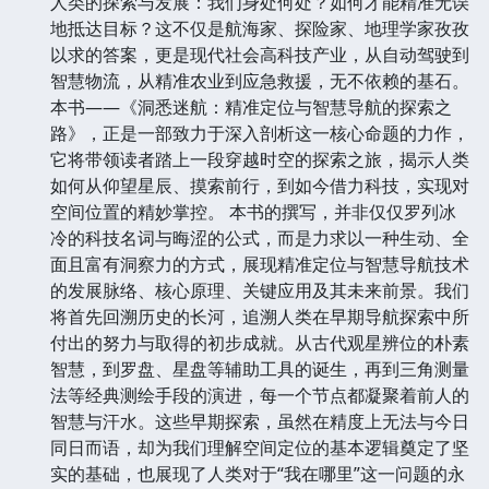
人类的探索与发展：我们身处何处？如何才能精准无误
地抵达目标？这不仅是航海家、探险家、地理学家孜孜
以求的答案，更是现代社会高科技产业，从自动驾驶到
智慧物流，从精准农业到应急救援，无不依赖的基石。
本书——《洞悉迷航：精准定位与智慧导航的探索之
路》，正是一部致力于深入剖析这一核心命题的力作，
它将带领读者踏上一段穿越时空的探索之旅，揭示人类
如何从仰望星辰、摸索前行，到如今借力科技，实现对
空间位置的精妙掌控。 本书的撰写，并非仅仅罗列冰
冷的科技名词与晦涩的公式，而是力求以一种生动、全
面且富有洞察力的方式，展现精准定位与智慧导航技术
的发展脉络、核心原理、关键应用及其未来前景。我们
将首先回溯历史的长河，追溯人类在早期导航探索中所
付出的努力与取得的初步成就。从古代观星辨位的朴素
智慧，到罗盘、星盘等辅助工具的诞生，再到三角测量
法等经典测绘手段的演进，每一个节点都凝聚着前人的
智慧与汗水。这些早期探索，虽然在精度上无法与今日
同日而语，却为我们理解空间定位的基本逻辑奠定了坚
实的基础，也展现了人类对于“我在哪里”这一问题的永