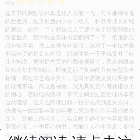
☆
☆
☆
☆
☆
评分
这本书的装帧设计真是让人眼前一亮，封面那种深邃
的蓝色调，配上银色的字体，给人一种既专业又神秘
的感觉，仿佛一下子就被拉入了那个关于精密测量的
深邃世界。我特地去实体书店翻阅了一下，纸张的质
感非常厚实，摸上去很有分量感，这对于一本技术类
书籍来说简直是加分项，阅读体验一下子就提升了好
几个档次。更别提内页的印刷清晰度了，图表的线条
和标注都非常精细，即便是那些复杂的几何模型和坐
标轴，看起来也毫不费力，这对于需要反复对照参考
的读者来说，简直是福音。我尤其欣赏作者在排版上
的用心，逻辑结构清晰，章节之间的过渡处理得非常
自然流畅，让人在阅读过程中很少会感到迷失方向，
仿佛有一位经验丰富的导师在旁边耐心引导着你逐步
深入。装帧上的考究，其实反映了作者对内容质量的
重视程度，一本用心的书，总能让人心生敬意，期待
接下来的内容能像它的外表一样精致和有深度。这种