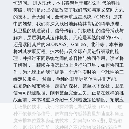
恒追问。 进入现代，本书将聚焦于那些划时代的科技
突破，特别是那些彻底改变了我们感知与定义空间方式
的技术。毫无疑问，全球导航卫星系统（GNSS）是其
中的翘楚。我们将深入浅出地解读其背后的科学原理，
从卫星的轨道设计、信号传输，到接收机的信号捕获与
解算，层层剥离其运作机制。无论是耳熟能详的GPS，
还是紧随其后的GLONASS、Galileo、北斗等，本书都
将对其发展历程、技术特点及全球布局进行细致的梳
理，并探讨不同系统之间的兼容性与协同作用。读者将
了解到，一颗颗在遥远轨道上运行的卫星，如何协同工
作，为地球上的我们提供一个近乎实时的、全球性的三
维定位服务。 然而，单纯的卫星导航信号并非万能。
在复杂的城市峡谷、茂密的森林、甚至水下深处，卫星
信号可能被阻挡、削弱甚至完全丢失。正是在这样的挑
战面前，本书将重点介绍一系列增强定位精度、拓展应
用场景的技术。我们将探讨惯性导航系统（INS），这
种不依赖外部信号、依靠自身传感器测量加速度和角速
度来推算位置和姿态的技术，如何与GNSS进行紧密融
合，形成组合导航。这种融合不仅能够弥补GNSS信号