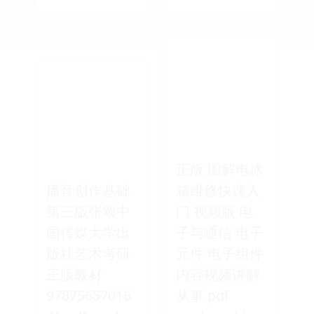
正版 图解电冰
播音创作基础
箱维修快速入
第三版张颂中
门 视频版 电
国传媒大学出
子与通信 电子
版社艺术考研
元件 电子组件
正版教材
内容视频讲解
97875657016
从事 pdf