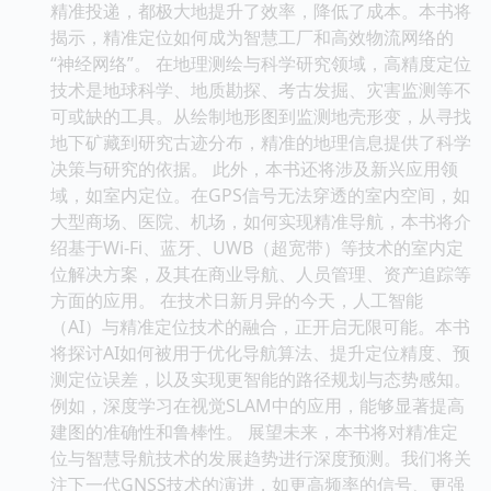
精准投递，都极大地提升了效率，降低了成本。本书将
揭示，精准定位如何成为智慧工厂和高效物流网络的
“神经网络”。 在地理测绘与科学研究领域，高精度定位
技术是地球科学、地质勘探、考古发掘、灾害监测等不
可或缺的工具。从绘制地形图到监测地壳形变，从寻找
地下矿藏到研究古迹分布，精准的地理信息提供了科学
决策与研究的依据。 此外，本书还将涉及新兴应用领
域，如室内定位。在GPS信号无法穿透的室内空间，如
大型商场、医院、机场，如何实现精准导航，本书将介
绍基于Wi-Fi、蓝牙、UWB（超宽带）等技术的室内定
位解决方案，及其在商业导航、人员管理、资产追踪等
方面的应用。 在技术日新月异的今天，人工智能
（AI）与精准定位技术的融合，正开启无限可能。本书
将探讨AI如何被用于优化导航算法、提升定位精度、预
测定位误差，以及实现更智能的路径规划与态势感知。
例如，深度学习在视觉SLAM中的应用，能够显著提高
建图的准确性和鲁棒性。 展望未来，本书将对精准定
位与智慧导航技术的发展趋势进行深度预测。我们将关
注下一代GNSS技术的演进，如更高频率的信号、更强