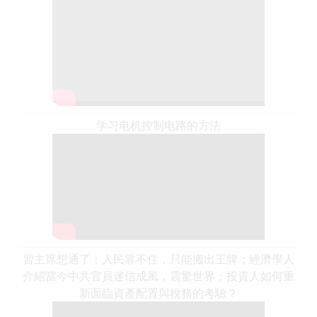
学习电机控制电路的方法
習主席想通了：人民靠不住，只能搬出王牌；經濟學人
介紹當今中共官員迷信成風，震驚世界；投資人如何重
新面臨資產配置與稅務的考驗？