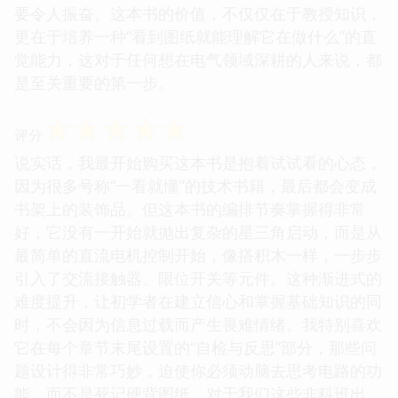
要令人振奋。这本书的价值，不仅仅在于教授知识，
更在于培养一种“看到图纸就能理解它在做什么”的直
觉能力，这对于任何想在电气领域深耕的人来说，都
是至关重要的第一步。
☆
☆
☆
☆
☆
评分
说实话，我最开始购买这本书是抱着试试看的心态，
因为很多号称“一看就懂”的技术书籍，最后都会变成
书架上的装饰品。但这本书的编排节奏掌握得非常
好，它没有一开始就抛出复杂的星三角启动，而是从
最简单的直流电机控制开始，像搭积木一样，一步步
引入了交流接触器、限位开关等元件。这种渐进式的
难度提升，让初学者在建立信心和掌握基础知识的同
时，不会因为信息过载而产生畏难情绪。我特别喜欢
它在每个章节末尾设置的“自检与反思”部分，那些问
题设计得非常巧妙，迫使你必须动脑去思考电路的功
能，而不是死记硬背图纸。对于我们这些非科班出