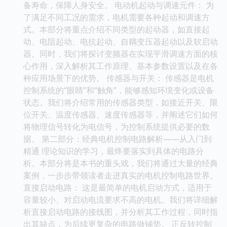
备寿命，保障人身安全。 电动机起动与调速元件： 为
了满足不同工况的需求，电机需要各种起动和调速方
式。本部分将重点介绍不同类型的起动器，如直接起
动、电阻起动、电抗起动、自耦变压器起动以及软启动
器。同时，我们将探讨变频器在实现平滑调速方面的核
心作用，深入解析其工作原理、基本参数设置以及在各
种应用场景下的优势。 传感器与开关： 传感器是电机
控制系统的“眼睛”和“触角”，能够感知环境变化或设备
状态。我们将介绍常用的传感器类型，如接近开关、限
位开关、温度传感器、速度传感器等，并阐述它们如何
将物理信号转化为电信号，为控制系统提供必要的数
据。 第二部分：经典电机控制电路解析——从入门到
精通 理论知识的学习，最终要落实到具体的电路分
析。本部分将是本书的重头戏，我们将通过大量的经典
案例，一步步带领读者走进真实的电机控制电路世界。
直接启动电路： 这是最简单的电机启动方式，适用于
容量较小、对启动电流要求不高的电机。我们将详细解
析直接启动电路的接线图，并分析其工作过程，同时指
出其缺点，为后续更复杂的电路做铺垫。 正反转控制