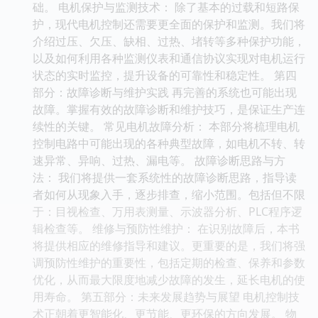
础。 电机保护与监测技术： 除了基本的过载和短路保
护，现代电机控制还需要更全面的保护和监测。我们将
介绍过压、欠压、缺相、过热、堵转等多种保护功能，
以及如何利用各种监测仪表和通信协议实现对电机运行
状态的实时监控，提升设备的可靠性和稳定性。 第四
部分：故障诊断与维护实践 再完善的系统也可能出现
故障。掌握有效的故障诊断和维护技巧，是保证生产连
续性的关键。 常见电机故障分析： 本部分将梳理电机
控制电路中可能出现的各种典型故障，如电机不转、转
速异常、异响、过热、漏电等。 故障诊断思路与方
法： 我们将提供一套系统性的故障诊断思路，指导读
者如何从现象入手，逐步排查，缩小范围。包括但不限
于：目视检查、万用表测量、示波器分析、PLC程序逻
辑检查等。 维修与预防性维护： 在识别故障后，本书
将提供相应的维修指导和建议。更重要的是，我们将强
调预防性维护的重要性，包括定期的检查、保养和参数
优化，从而最大限度地减少故障的发生，延长电机的使
用寿命。 第五部分：未来发展趋势与展望 电机控制技
术正朝着更智能化、更节能、更环保的方向发展。 物