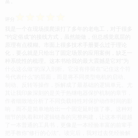
富。
☆
☆
☆
☆
☆
评分
我是一个在现场摸爬滚打了多年的老电工，对于很多
“约定俗成”的接线方式，虽然能做，但总感觉底层的
原理有点模糊。市面上很多技术手册要么过于理论
化，要么就是只给出了固定场景的应用案例，缺乏一
种系统性的梳理。这本书给我的最大震撼是它对“为
什么这么做”的深入剖析。它没有停留在“记住这个符
号代表什么”的层面，而是将不同类型电机的启动、
制动、反转等操作，拆解成了最基础的逻辑单元。尤
其让我印象深刻的是关于热继电器保护机制的章节，
作者细致地分析了不同负载特性对保护动作时间的影
响，而不是简单地给出一个固定延时值了事。这种对
细节的执着和对逻辑链条的完整构建，让这本书超越
了一本普通的工具书，更像是一本经验丰富的前辈手
把手教你“修行的心法”。读完后，我对过去凭经验解