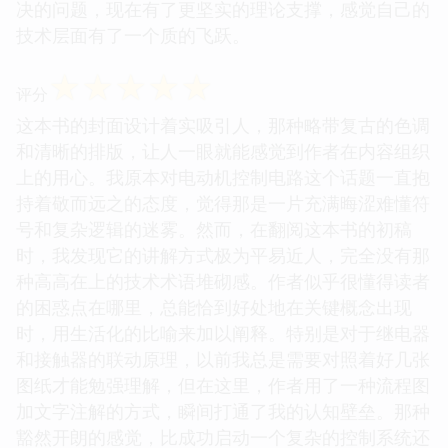
决的问题，现在有了更坚实的理论支撑，感觉自己的
技术层面有了一个质的飞跃。
☆
☆
☆
☆
☆
评分
这本书的封面设计着实吸引人，那种略带复古的色调
和清晰的排版，让人一眼就能感觉到作者在内容组织
上的用心。我原本对电动机控制电路这个话题一直抱
持着敬而远之的态度，觉得那是一片充满晦涩难懂符
号和复杂逻辑的迷雾。然而，在翻阅这本书的初稿
时，我发现它的讲解方式极为平易近人，完全没有那
种高高在上的技术术语堆砌感。作者似乎很懂得读者
的困惑点在哪里，总能恰到好处地在关键概念出现
时，用生活化的比喻来加以阐释。特别是对于继电器
和接触器的联动原理，以前我总是需要对照着好几张
图纸才能勉强理解，但在这里，作者用了一种流程图
加文字注解的方式，瞬间打通了我的认知壁垒。那种
豁然开朗的感觉，比成功启动一个复杂的控制系统还