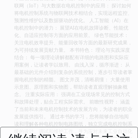
联网（IoT）与大数据在电机控制中的应用： 探讨如何
将电机控制系统与物联网技术相结合，实现远程监控、
预测性维护以及数据驱动的优化。 人工智能（AI）在
电机控制中的潜力： 展望AI在电机故障诊断、性能优
化、自适应控制等方面的应用前景。 绿色节能技术：
关注电机效率提升、能量回收等方面的最新研究成果，
为可持续发展贡献力量。 本书特色： 理论与实践深度
结合： 每一项理论讲解都配有详细的电路图和实际应
用案例，让读者学以致用。 由浅入深，循序渐进： 从
最基础的元件介绍到复杂的系统控制，逐步引导读者掌
握电机控制的精髓。 图文并茂，清晰易懂： 大量使用
示意图、原理图和实物图，帮助读者直观理解抽象概
念。 注重实际应用： 强调在工业现场常见的控制方式
和故障处理，贴合工程实际需求。 前瞻性视野： 涵盖
了当前和未来电机控制技术的发展方向，为读者的职业
发展提供指引。 通过本书的学习，您将能够自信地阅
读和理解各种电机控制电路图纸，独立完成电机控制系
统的设计、调试和维护工作，并为应对未来工业自动化