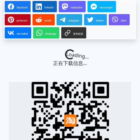
facebook
linkedin
mastodon
messenger
pinterest
reddit
telegram
twitter
viber
vkontakte
whatsapp
复制链接
Loading...
正在下载信息...