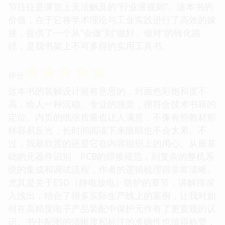
节往往是课堂上无法触及的“行业潜规则”。这本书的
价值，在于它将学术理论与工业实践进行了高效的嫁
接，提供了一个从“会做”到“做好、做对”的转化路
径，是我书架上不可多得的实用工具书。
☆
☆
☆
☆
☆
评分
这本书的装帧设计挺有意思的，封面色彩饱和度不
高，给人一种沉稳、专业的感觉，很符合技术书籍的
定位。内页的纸张质量也让人满意，不像有些教材那
样容易反光，长时间阅读下来眼睛也不会太累。不
过，我最欣赏的还是它在内容组织上的用心。从最基
础的元器件识别、PCB的焊接规范，到复杂的整机系
统的集成和调试流程，作者的逻辑梳理得非常清晰。
尤其是关于ESD（静电放电）防护的章节，讲解得深
入浅出，结合了很多实际生产线上的案例，让我对如
何在高精度电子产品装配中保护元件有了更直观的认
识。书中配图的清晰度和标注的准确性也值得称赞，