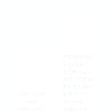
97875680153
63 电磁兼容
谐波电流发射
测试与应用 华
中科技大学出
高频电子线路
版社 扈罗全
pdf epub
pdf epub
mobi txt 电子
mobi txt 电子