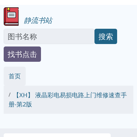
静流书站
搜索
找书点击
首页
【XH】 液晶彩电易损电路上门维修速查手
册-第2版