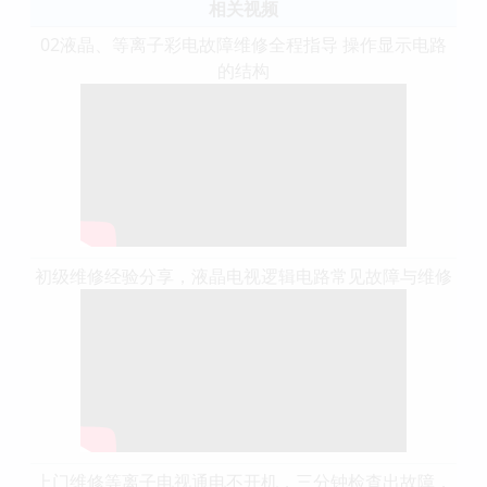
相关视频
02液晶、等离子彩电故障维修全程指导 操作显示电路
的结构
初级维修经验分享，液晶电视逻辑电路常见故障与维修
上门维修等离子电视通电不开机，三分钟检查出故障，