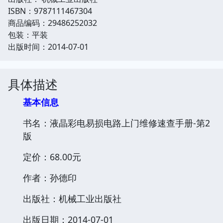
ISBN：9787111467304
商品编码：29486252032
包装：平装
出版时间：2014-07-01
具体描述
基本信息
书名：液晶彩电易损电路上门维修速查手册-第2
版
定价：68.00元
作者：孙德印
出版社：机械工业出版社
出版日期：2014-07-01