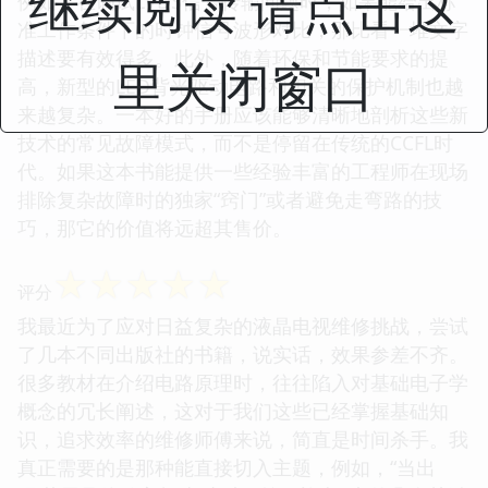
继续阅读 请点击这
例如，在调试LVDS信号传输问题时，如果能给出标
准工作条件下的时钟信号波形对比，那比看一堆文字
描述要有效得多。此外，随着环保和节能要求的提
里关闭窗口
高，新型的LED背光驱动电路和相关的保护机制也越
来越复杂。一本好的手册应该能够清晰地剖析这些新
技术的常见故障模式，而不是停留在传统的CCFL时
代。如果这本书能提供一些经验丰富的工程师在现场
排除复杂故障时的独家“窍门”或者避免走弯路的技
巧，那它的价值将远超其售价。
☆
☆
☆
☆
☆
评分
我最近为了应对日益复杂的液晶电视维修挑战，尝试
了几本不同出版社的书籍，说实话，效果参差不齐。
很多教材在介绍电路原理时，往往陷入对基础电子学
概念的冗长阐述，这对于我们这些已经掌握基础知
识，追求效率的维修师傅来说，简直是时间杀手。我
真正需要的是那种能直接切入主题，例如，“当出