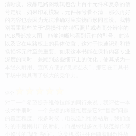
清晰度。液晶电路图动辄包含上百个元件和复杂的信
号走线，如果印刷模糊，元件标号看不清，那么再好
的内容也会因为无法准确对应实物而形同虚设。我特
别看重那些关于“易损件”的特写照片或者高分辨率的
PCB局部放大图。能够清晰地看到元件的型号、封装
以及它在电路板上的具体位置，这对于快速识别和替
换损坏元件至关重要。如果这本书能在保持内容专业
深度的同时，兼顾到这些细节上的优化，使其成为一
本经久耐用、查阅方便的“良师益友”，那它在工具书
市场中就具有了强大的竞争力。
☆
☆
☆
☆
☆
评分
对于一个希望提升维修技能的同行来说，我评估一本
技术手册时，一个关键的考量维度是它对“售后”问题
的覆盖程度。很多时候，电视送到维修站后，我们面
对的不是刚出厂的新机，而是经过多次不规范操作或
小修过的“疑难杂症”。这类机器往往伴随着间歇性故