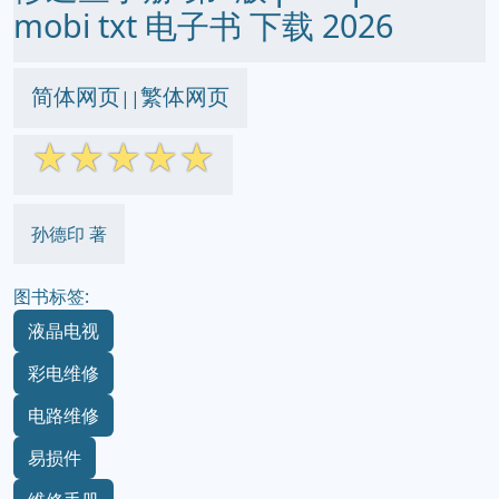
mobi txt 电子书 下载 2026
简体网页
繁体网页
||
☆
☆
☆
☆
☆
孙德印 著
图书标签:
液晶电视
彩电维修
电路维修
易损件