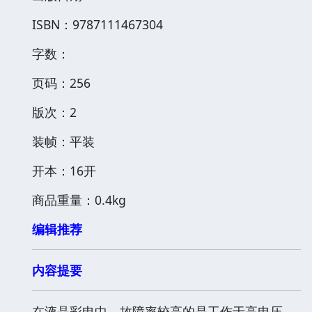
ISBN：9787111467304
字数：
页码：256
版次：2
装帧：平装
开本：16开
商品重量：0.4kg
编辑推荐
内容提要
在液晶彩电中，故障率较高的是工作于高电压、