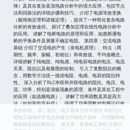
律）及其在复杂直流电路分析中的强大应用，包括节点
法和回路法的详细步骤和技巧。 介绍了电源等效变换
（戴维南定理和诺顿定理），提供了一种简化复杂电路
分析的有效途径。 探讨了叠加定理在线性电路分析中
的应用。 讲解了电桥电路的原理和应用，如惠斯通电
桥的平衡条件及测量不确定电阻。 第四章：交流电路
基础 介绍了交流电的产生（发电机原理）、特点（周
期性、频率、振幅、初相位）和有效值、平均值概念。
详细讲解了纯电阻、纯电感、纯电容电路的电压、电流
关系、阻抗以及相量图的绘制。 引入了复数阻抗的概
念，用数学方法统一描述电阻、电感、电容的阻抗特
性。 深入分析了RLC串联和并联电路的阻抗、电压、电
流、功率，特别是谐振现象的原理、条件及其在工程中
的应用（如选频电路）。 讲解了功率因数及其提高方
法（如加装电容补偿），强调了功率因数对电网运行效
率的影响。 第二部分：电工基本元件与器件 本部分介
绍电工领域中常见的关键元件和电子器件，为理解和构
建电路提供必要知识。 第五章：常用电工材料 分类介