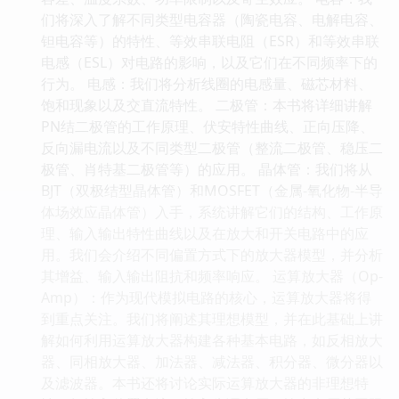
们将深入了解不同类型电容器（陶瓷电容、电解电容、
钽电容等）的特性、等效串联电阻（ESR）和等效串联
电感（ESL）对电路的影响，以及它们在不同频率下的
行为。 电感：我们将分析线圈的电感量、磁芯材料、
饱和现象以及交直流特性。 二极管：本书将详细讲解
PN结二极管的工作原理、伏安特性曲线、正向压降、
反向漏电流以及不同类型二极管（整流二极管、稳压二
极管、肖特基二极管等）的应用。 晶体管：我们将从
BJT（双极结型晶体管）和MOSFET（金属-氧化物-半导
体场效应晶体管）入手，系统讲解它们的结构、工作原
理、输入输出特性曲线以及在放大和开关电路中的应
用。我们会介绍不同偏置方式下的放大器模型，并分析
其增益、输入输出阻抗和频率响应。 运算放大器（Op-
Amp）：作为现代模拟电路的核心，运算放大器将得
到重点关注。我们将阐述其理想模型，并在此基础上讲
解如何利用运算放大器构建各种基本电路，如反相放大
器、同相放大器、加法器、减法器、积分器、微分器以
及滤波器。本书还将讨论实际运算放大器的非理想特