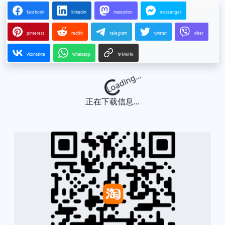
facebook
linkedin
mastodon
messenger
pinterest
reddit
telegram
twitter
viber
vkontakte
whatsapp
复制链接
Loading...
正在下载信息...