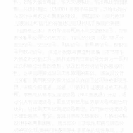
性，如输入偏置电流、输入失调电压、输出电压范围限
制、共模抑制比（CMRR）和频率响应等，并给出如何
在设计中考虑这些因素的建议。 第四部分：信号处理
与滤波技术 信号的有效处理是现代电子系统的关键。
《电路的艺术》将引导读者理解不同类型的信号，并掌
握分析和处理它们的方法。 信号的分类：我们将区分
直流信号、交流信号、周期信号、非周期信号、模拟信
号和数字信号。 傅立叶级数与傅立叶变换：本书将引
入傅立叶分析工具，解释如何将任意信号分解为一系列
正弦和余弦分量的叠加，以及如何分析信号的频域特
性。这将是理解滤波器工作原理的基础。 滤波器设计
与分析：我们将深入探讨滤波器在信号处理中的重要作
用，详细介绍低通、高通、带通和带阻滤波器的工作原
理。本书将从基本无源滤波器（RLC滤波器）开始，逐
步引入有源滤波器，重点讲解使用运算放大器构建巴特
沃斯、切比雪夫等经典滤波器类型。我们会分析滤波器
的截止频率、带宽、衰减斜率等关键参数，并给出实际
设计中的考量因素。 第五部分：非线性电路与瞬态分
析的深化 现实中的许多电路并非简单的线性系统，非