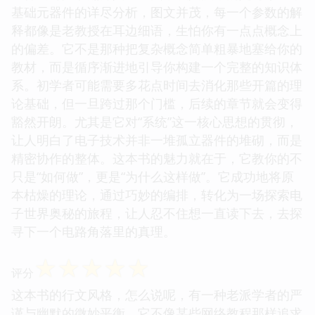
基础元器件的详尽分析，图文并茂，每一个参数的解
释都像是老教授在耳边细语，生怕你有一点点概念上
的偏差。它不是那种把复杂概念简单粗暴地塞给你的
教材，而是循序渐进地引导你构建一个完整的知识体
系。初学者可能需要多花点时间去消化那些开篇的理
论基础，但一旦跨过那个门槛，后续的章节就会变得
豁然开朗。尤其是它对“系统”这一核心思想的贯彻，
让人明白了电子技术并非一堆孤立器件的堆砌，而是
精密协作的整体。这本书的魅力就在于，它教你的不
只是“如何做”，更是“为什么这样做”。它成功地将原
本枯燥的理论，通过巧妙的编排，转化为一场探索电
子世界奥秘的旅程，让人忍不住想一直读下去，去探
寻下一个电路角落里的真理。
☆
☆
☆
☆
☆
评分
这本书的行文风格，怎么说呢，有一种老派学者的严
谨与幽默的微妙平衡。它不像某些网络教程那样追求