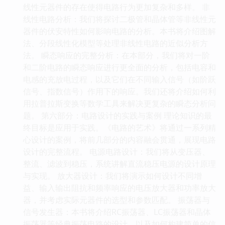
线性元器件的存在使得电路行为更加复杂和多样。 非
线性电路分析：我们将探讨二极管和晶体管等非线性元
器件的伏安特性如何影响电路的分析。本书将介绍图解
法、分段线性化模型等处理非线性电路的近似分析方
法。 瞬态响应的完整分析：在本部分，我们将对一阶
和二阶电路的瞬态响应进行更全面的分析，包括电容和
电感的充放电过程，以及它们在不同输入信号（如阶跃
信号、指数信号）作用下的响应。我们还将介绍如何利
用拉普拉斯变换等数学工具来解决更复杂的瞬态分析问
题。 第六部分：电路设计的实践与案例 理论知识的最
终目标是应用于实践。《电路的艺术》将通过一系列精
心设计的案例，将前几部分的内容融会贯通，展现电路
设计的完整流程。 电源电路设计：我们将从变压器、
整流、滤波到稳压，系统讲解直流稳压电源的设计原理
与实现。 放大器设计：我们将演示如何设计不同增
益、输入输出阻抗和频率响应的电压放大器和功率放大
器，并考虑实际元器件的选型和参数匹配。 振荡器与
信号发生器：本书将介绍RC振荡器、LC振荡器和晶体
振荡器等经典振荡电路的设计，以及如何构建简单的信