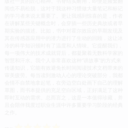
版社一贯的匠心精神。书脊结实耐用，即便是频繁翻
阅也不易松脱，这对于我这种习惯做大量笔记和标记
的学习者来说太重要了。更让我感到惊喜的是，作者
在讲解某些关键概念时，会穿插一些历史典故或者早
期实验的描述。比如，书中对霍尔效应的早期发现及
其在传感器应用中的潜力进行了生动的回顾，这让冰
冷的科学知识顿时有了温度和人情味。它提醒我们，
每一项伟大的技术成就背后，都凝聚着无数科学家的
智慧和汗水。我个人非常喜欢这种“讲故事”的方式来
传递知识，它能有效避免长时间阅读技术文档带来的
审美疲劳。每当读到激动人心的理论突破部分，我都
会情不自禁地拿起笔，在旁边空白处画下自己的理解
草图，而书本提供的充足空白区域，正好满足了这种
即时互动的需求。总而言之，这是一本值得珍藏，并
且会陪伴我度过职业生涯中许多重要学习阶段的经典
之作。
☆
☆
☆
☆
☆