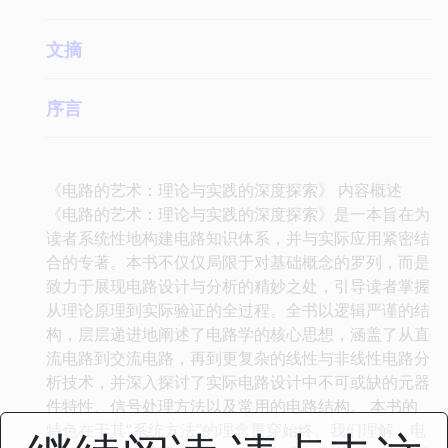
文摘
序言
《电路的艺术：理论与实践的深度探索》 内容概述
《电路的艺术：理论与实践的深度探索》是一本旨在为
读者系统性地构建电路知识体系，并与实际应用紧密结
合的专著。本书不仅仅局限于对基础概念的罗列，而是
致力于展现电路设计与分析的精妙之处，引导读者掌握
从理论原理到实际验证的全过程。全书以逻辑严谨的结
构，层层递进地阐述了电路学的核心思想，涵盖了从直
流电路到交流电路，再到更复杂的线性与非线性电路分
析技术，并深入探讨了实际电路设计中不可或缺的元器
件特性、信号处理方法以及常用的电路结构。 本书的
特色在于其“系统方法”的理念贯穿始终。我们理解，电