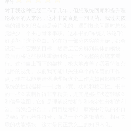
评分
对于我这种已经工作了几年，但想系统回顾和提升理
论水平的人来说，这本书简直是一剂良药。我过去依
赖的很多知识点都是碎片化的，遇到复杂问题时总感
觉缺少一个主心骨来串联。这本书的“系统方法论”恰
好填补了这个空白。它在每一部分内容的开始，都会
设定一个宏观的目标，然后层层分解到具体的模块，
最后再将这些模块重新组合成一个完整的系统来看
待。这种自上而下的架构，极大地改善了我看待复杂
电路的视角。以前我可能只关注单个晶体管的工作
点，现在我能更清晰地理解这个工作点如何影响整个
系统的性能指标——比如带宽、功耗和稳定性。书中
的一些图表制作得非常精美，尤其是那些状态转移图
和信号流图，它们是理解反馈机制和稳定性分析的利
器。当我把书合上，闭目思考时，脑海中浮现的不再
是杂乱的元器件符号，而是一个个逻辑清晰、相互关
联的功能模块，这才是真正意义上的知识内化。