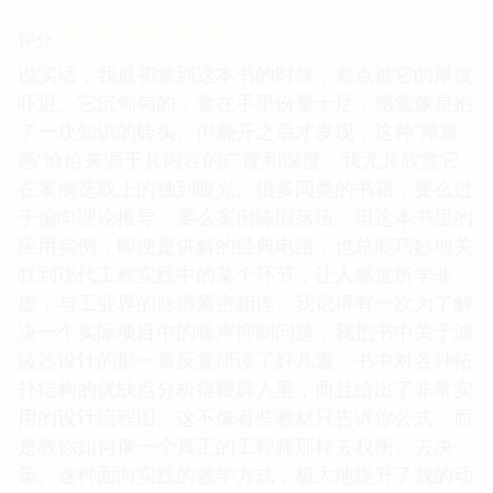
☆
☆
☆
☆
☆
评分
说实话，我最初拿到这本书的时候，差点被它的厚度
吓退。它沉甸甸的，拿在手里份量十足，感觉像是抱
了一块知识的砖头。但翻开之后才发现，这种“厚重
感”恰恰来源于其内容的广度和深度。我尤其欣赏它
在案例选取上的独到眼光。很多同类的书籍，要么过
于偏向理论推导，要么案例陈旧落伍。但这本书里的
应用实例，即便是讲解的经典电路，也总能巧妙地关
联到现代工程实践中的某个环节，让人感觉所学非
虚，与工业界的脉搏紧密相连。我记得有一次为了解
决一个实际项目中的噪声抑制问题，我把书中关于滤
波器设计的那一章反复研读了好几遍。书中对各种拓
扑结构的优缺点分析得鞭辟入里，而且给出了非常实
用的设计流程图。这不像有些教材只告诉你公式，而
是教你如何像一个真正的工程师那样去权衡、去决
策。这种面向实践的教学方式，极大地提升了我的动