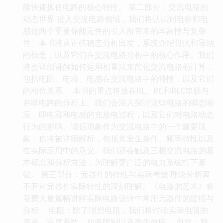
能快速抓住电路的核心特性。 第二部分：交流电路的
动态世界 进入交流电路领域，我们将认识到电容和电
感这两个重要储能元件的引入所带来的丰富性与复杂
性。本书将从正弦稳态分析出发，系统介绍阻抗和导纳
的概念，以及它们在交流电路分析中的核心作用。我们
将会详细讲解如何运用相量法来简化交流电路的计算，
包括电阻、电容、电感在交流电路中的特性，以及它们
的相位关系。 本书的重点将放在RL、RC和RLC串联与
并联电路的分析上。我们会深入探讨这些电路的瞬态响
应，即电容和电感的充放电过程，以及它们对电路动态
行为的影响。谐振现象作为交流电路中的一个重要现
象，也将被详细解析，包括其发生条件、频率特性以及
在实际应用中的意义。我们还会触及三相交流电路的基
本概念和分析方法，为理解更广泛的电力系统打下基
础。 第三部分：元器件的特性与实际考量 理论分析离
不开对元器件实际特性的深刻理解。《电路的艺术》将
花费大量篇幅讲解实际电路设计中常用元器件的建模与
分析。 电阻：除了理想电阻，我们将讨论实际电阻的
容差、温度系数、功率限制以及寄生效应。 电容：我