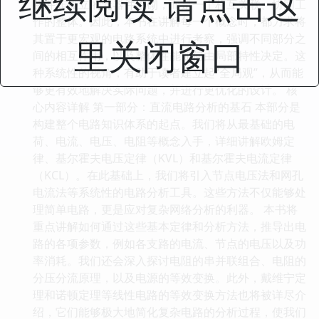
继续阅读 请点击这
路并非孤立的元器件堆砌，而是一个相互关联、协同工
作的整体。因此，本书在讲解每一个概念时，都力求将
其置于更宏观的电路系统中进行考察，强调不同部分之
里关闭窗口
间的相互作用，以及整体性能如何由局部特性决定。这
种系统性的视角，有助于读者建立起“全局观”，从而能
够更有效地解决实际问题，并进行更优化的设计。 核
心内容详解 第一部分：直流电路分析的基石 本部分是
构建整个电路知识体系的起点。我们将从最基础的电
荷、电流、电压、电阻等概念入手，详细讲解欧姆定
律、基尔霍夫电压定律（KVL）和基尔霍夫电流定律
（KCL）。在此基础上，我们将引入节点电压法和网孔
电流法等系统性的电路分析工具。这些方法不仅能够处
理简单电路，更是应对复杂网络分析的利器。 本书将
重点讲解如何通过这些基本定律和分析方法，推导出电
路的各项参数，例如各支路的电流、节点的电压以及功
率消耗。我们还会深入探讨电阻的串并联组合、电阻的
分压分流原理，以及电源的等效变换。此外，戴维宁定
理和诺顿定理等线性电路的等效变换方法也将被详尽介
绍，它们能够极大地简化复杂电路的分析过程，使我们