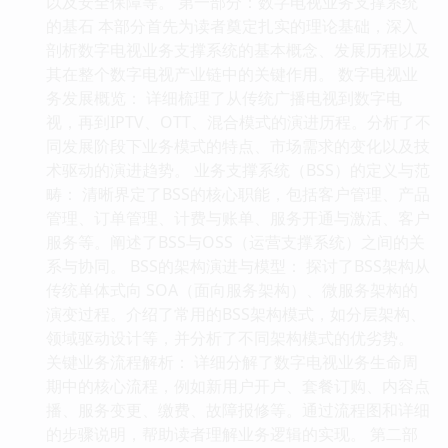
以及安全保障等。 第一部分：数字电视业务支撑系统
的基石 本部分首先为读者奠定扎实的理论基础，深入
剖析数字电视业务支撑系统的基本概念、发展历程以及
其在整个数字电视产业链中的关键作用。 数字电视业
务发展概览： 详细梳理了从传统广播电视到数字电
视，再到IPTV、OTT、混合模式的演进历程。分析了不
同发展阶段下业务模式的特点、市场需求的变化以及技
术驱动的演进趋势。 业务支撑系统（BSS）的定义与范
畴： 清晰界定了BSS的核心职能，包括客户管理、产品
管理、订单管理、计费与账单、服务开通与激活、客户
服务等。阐述了BSS与OSS（运营支撑系统）之间的关
系与协同。 BSS的架构演进与模型： 探讨了BSS架构从
传统单体式向 SOA（面向服务架构）、微服务架构的
演变过程。介绍了常用的BSS架构模式，如分层架构、
领域驱动设计等，并分析了不同架构模式的优劣势。
关键业务流程解析： 详细分解了数字电视业务生命周
期中的核心流程，例如新用户开户、套餐订购、内容点
播、服务变更、缴费、故障报修等。通过流程图和详细
的步骤说明，帮助读者理解业务逻辑的实现。 第二部