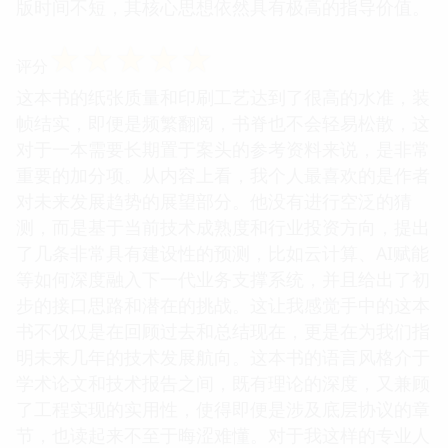
版时间不短，其核心思想依然具有极高的指导价值。
☆
☆
☆
☆
☆
评分
这本书的纸张质量和印刷工艺达到了很高的水准，装
帧结实，即便是频繁翻阅，书脊也不会轻易松散，这
对于一本需要长期置于案头的参考资料来说，是非常
重要的加分项。从内容上看，我个人最喜欢的是作者
对未来发展趋势的展望部分。他没有进行空泛的猜
测，而是基于当前技术成熟度和行业投资方向，提出
了几条非常具有建设性的预测，比如云计算、AI赋能
等如何深度融入下一代业务支撑系统，并且给出了初
步的接口思路和潜在的挑战。这让我感觉手中的这本
书不仅仅是在回顾过去和总结现在，更是在为我们指
明未来几年的技术发展航向。这本书的语言风格介于
学术论文和技术报告之间，既有理论的深度，又兼顾
了工程实现的实用性，使得即便是涉及底层协议的章
节，也读起来不至于晦涩难懂。对于我这样的专业人