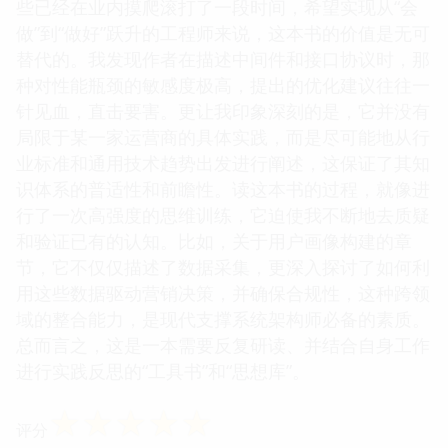
些已经在业内摸爬滚打了一段时间，希望实现从“会
做”到“做好”跃升的工程师来说，这本书的价值是无可
替代的。我发现作者在描述中间件和接口协议时，那
种对性能瓶颈的敏感度极高，提出的优化建议往往一
针见血，直击要害。更让我印象深刻的是，它并没有
局限于某一家运营商的具体实践，而是尽可能地从行
业标准和通用技术趋势出发进行阐述，这保证了其知
识体系的普适性和前瞻性。读这本书的过程，就像进
行了一次高强度的思维训练，它迫使我不断地去质疑
和验证已有的认知。比如，关于用户画像构建的章
节，它不仅仅描述了数据采集，更深入探讨了如何利
用这些数据驱动营销决策，并确保合规性，这种跨领
域的整合能力，是现代支撑系统架构师必备的素质。
总而言之，这是一本需要反复研读、并结合自身工作
进行实践反思的“工具书”和“思想库”。
☆
☆
☆
☆
☆
评分