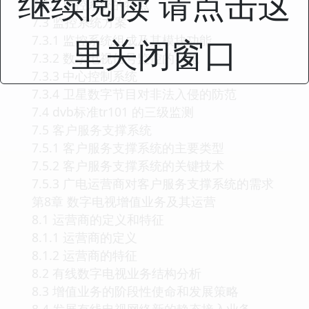
继续阅读 请点击这
7.2.2 监控系统的特点
7.3 监控系统方案
7.3.1 监控系统组成及其模块功能
里关闭窗口
7.3.2 数字电视信号监控的实施
7.3.3 中心控制系统
7.3.4 卫星数字节目对非法入侵的防范
7.4 dvb标准tr101 的三级监测
7.5 客户服务支撑系统
7.5.1 客户服务支撑系统的主要类型
7.5.2 客户服务支撑系统的关键技术
7.5.3 广电运营商对客户服务支撑系统的需求
第8章 数字电视增值业务及其运营
8.1 运营商的定义和特征
8.1.1 运营商的定义
8.1.2 运营商的特征
8.2 有线数字电视业务结构分析
8.3 增值业务的阶段性使命和发展策略
8.4 发展有线电视网络新的静态接入业务