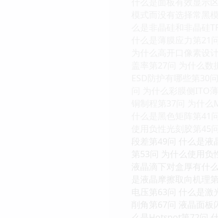
什么是面板有效显示区
模式而没有选择常黑模
么是非晶硅和非晶硅TFT
什么是薄膜应力第21问
为什么高开口像素设计需
盖率第27问 为什么数
ESD防护有哪些第30
问 为什么彩膜侧ITO
铜制程第37问 为什么M
什么是黑色矩阵第41问
使用负性光刻胶第45问
段差第49问 什么是液
第53问 为什么使用
液晶滴下对盒厚有什么
是液晶摩擦取向机理第5
电压第63问 什么是激
削角第67问 液晶面板闪
么是Hotspot第72