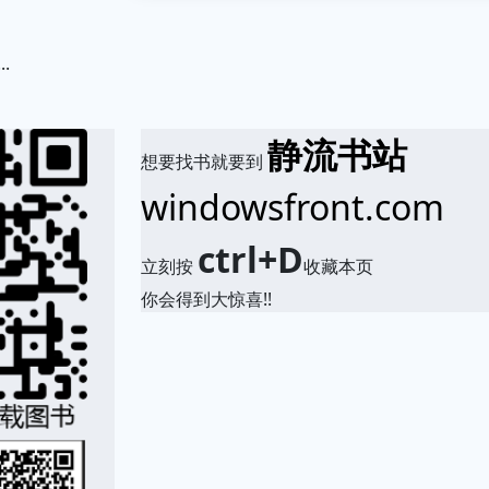
.
静流书站
想要找书就要到
windowsfront.com
ctrl+D
立刻按
收藏本页
你会得到大惊喜!!