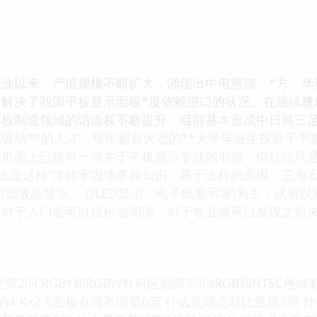
业以来，产值规模不断扩大，涌现出中电熊猫、*方、华
解决了我国平板显示面板*度依赖进口的状况。在陆续建成
面板制造领域的话语权不断提升，目前基本形成中日韩三
吸纳**的人才，每年都有大批的**大学毕业生投身于
市面上已经有一些关于平板显示专业的书籍，但往往只是告
什么是这样”才能牢固地掌握知识。基于这样的原因，王海宏,
(如液晶显示、 OLED显示、电子纸显示等)为主，试着
，对于入门者可以轻松地阅读，对于专业者可以发现之前
问 RGBY和RGBW有何区别第3问 sRGB和NTSC色域有什么
传统的4 K×2 K面板有何不同第6问 什么是动态对比度第7问