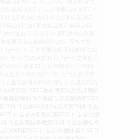
哪些2问 为什么TN显示器一般选择常白
购规格书4问 什么是薄膜晶体管5问 什
什么是Fanout9问 什么是ESC第20问
FT第23问 如何形成低温多晶硅第24问
膜晶体管第26问 什么是金属配线的台阶覆
么像素要设置存储电容第29问 面板中的
问 为什么TFT工艺需要使用无碱玻璃第33
35问 什么是WOA第36问 为什么需要使用
PMOS不要第39问 如何制作CF第40问
掩膜版是怎么制作的第44问 为什么彩膜常
 什么是彩膜叠层PS第48问 什么是彩膜角
ra第52问 PDLC是如何实现光线控制的
向时是基板移动而不是配向滚轮移动第55问
7问 什么是VA光配向技术第58问 什么
1问 什么是灰阶反转第62问 什么是回踢
问 什么是液晶串扰第66问 什么是栅信号
DBEF第70问 什么是UV固化第71问 什
4问 什么是RGB OLED和White