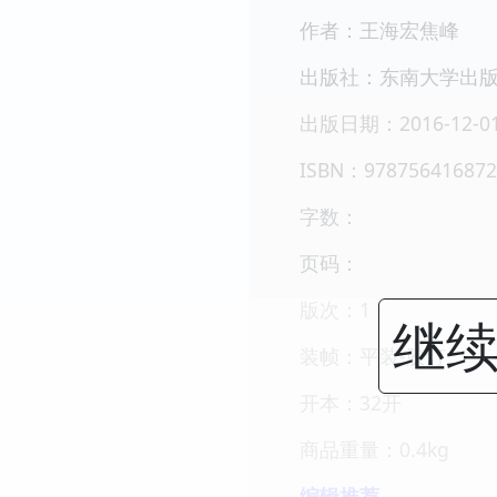
作者：王海宏焦峰
出版社：东南大学出
出版日期：2016-12-0
ISBN：978756416872
字数：
页码：
版次：1
继续
装帧：平装-胶订
开本：32开
商品重量：0.4kg
编辑推荐