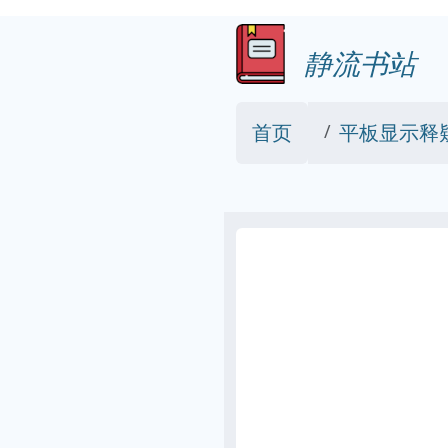
静流书站
首页
平板显示释疑