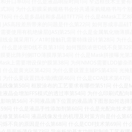
和开口率0问 什么是液晶响应时间1问 窄边框技术主要有
式3问 为什么彩膜采购规格书会分共通采购规格书与个别采
6问 什么是多晶硅和多晶硅TFT7问 什么是4Mask工艺8问 
 JAS高段差所带来的问题是什么第22问 如何形成非晶硅T
要使用有机绝缘层(JAS)第25问 什么是金属氧化物薄
据线金属采用Ti／A1时接触孔需要特殊设计第28问 为什
问 什么是浓密D线不良第31问 如何预防浓密D线不良第32
薄膜要比阵列侧ITO薄膜厚第34问 什么是Mask拼接曝光第
ask上需要增设保护膜第38问 为何NMOS需要LDD掺杂而
 什么是黄光区第42问 为什么要设置主辅PS第43问 光
 为什么要设置挡水墙(槽)第46问 什么是COA技术第47问
晶残像第50问 框胶涂布的工艺要求有哪些第51问 什么是Mu
负性液晶会增加FFS模式的透过率第54问 为什么印刷式配
影响第56问 不同液晶滴下位置的液晶滴下图形如何选择第5
9问 什么是液晶手性添加剂第60问 什么是光配向技术第6
光修复第64问 液晶残像发生的机理及对策方向是什么第65
烁不良的原因是什么第68问 什么是COF技术第69问 什么是
问 什么是面板薄化第73问 导光板的基本功能和制造工艺有哪些第7