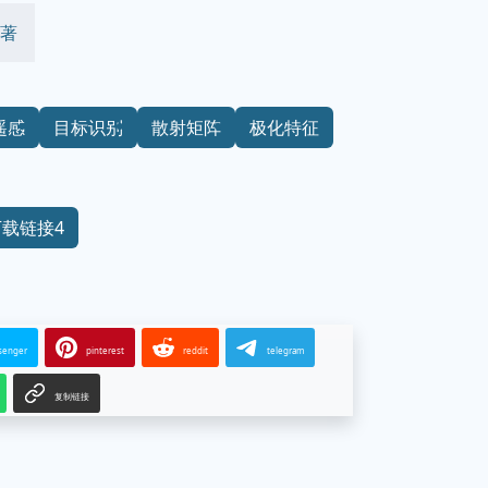
 著
遥感
目标识别
散射矩阵
极化特征
下载链接4
senger
pinterest
reddit
telegram
复制链接