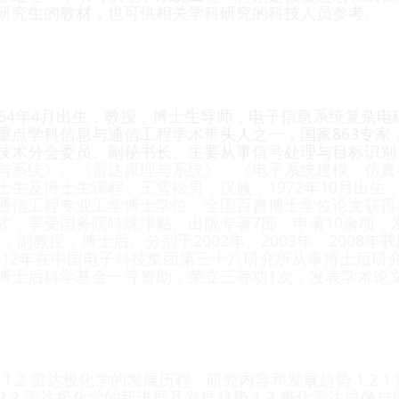
研究生的教材，也可供相关学科研究的科技人员参考。
964年4月出生，教授，博士生导师，电子信息系统复杂
重点学科信息与通信工程学术带头人之一，国家863专家
技术分会委员、副秘书长。主要从事信号处理与目标识别
与系统》、《雷达原理与系统》、《电子系统建模、仿真
生及博士生课程。王雪松男，汉族，1972年10月出生，
通信工程专业工学博士学位。全国百篇博士学位论文获得
才，享受国务院特殊津贴。出版专著7部，申请10余项，
出生，副教授，博士后。分别于2002年、2003年、200
～2012年在中国电子科技集团第三十八研究所从事博士后
博士后科学基金一等资助，荣立三等功1次，发表学术论文
引言 1.2 雷达极化学的发展历程、研究内容和发展趋势 1.2.1
2.3 雷达极化学的新进展及发展趋势 1.3 极化雷达成像与