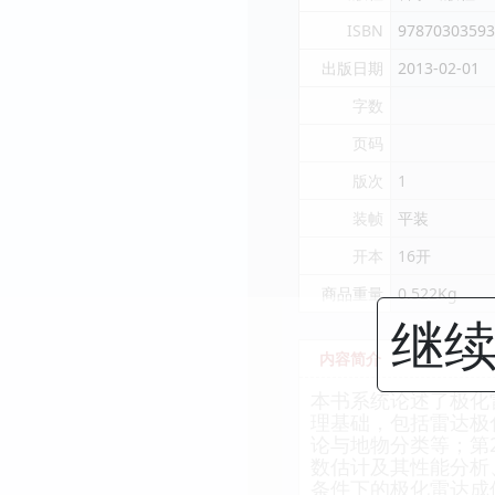
ISBN
97870303593
出版日期
2013-02-01
字数
页码
版次
1
装帧
平装
开本
16开
商品重量
0.522Kg
继续
内容简介
本书系统论述了极化
理基础，包括雷达极
论与地物分类等；第2
数估计及其性能分析
条件下的极化雷达成