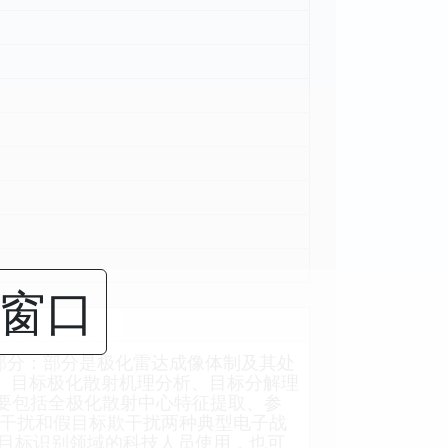
闭窗口
部分：部分是极化雷达成像体制及其处
测、目标极化散射机理分析、目标分解理
主要包括全极化散射中心特征提取、参
制干扰和假目标欺干扰两种典型电子战
目标识别领域的科技人员使用，也可