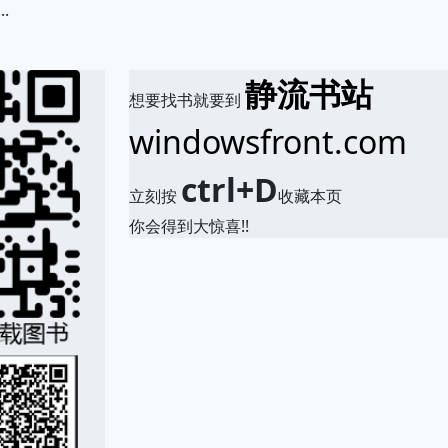
.
静流书站
想要找书就要到
windowsfront.com
ctrl+D
立刻按
收藏本页
你会得到大惊喜!!