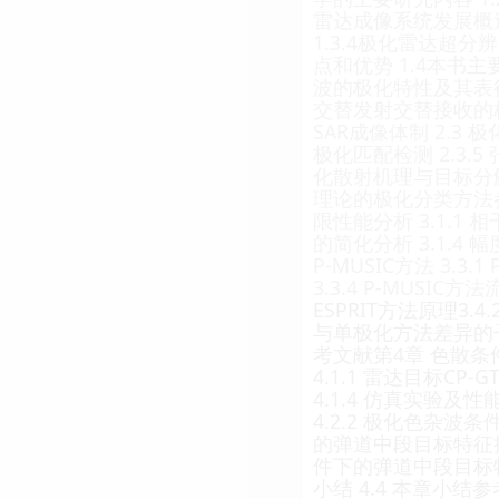
雷达成像系统发展概述 
1.3.4极化雷达超分
点和优势 1.4本书主
波的极化特性及其表征方法
交替发射交替接收的极化
SAR成像体制 2.3 极
极化匹配检测 2.3.5
化散射机理与目标分解 2
理论的极化分类方法
限性能分析 3.1.1
的简化分析 3.1.4
P-MUSIC方法 3.
3.3.4 P-MUSIC方
ESPRIT方法原理3.4
与单极化方法差异的子空
考文献第4章 色散条
4.1.1 雷达目标CP
4.1.4 仿真实验及性能
4.2.2 极化色杂波条件
的弹道中段目标特征提取
件下的弹道中段目标特征
小结 4.4 本章小