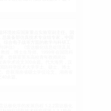
电磁环境效应国家重点实验室副主任。国
，总装备部仿真技术专业组专家，中国
、综合电子战等方面的教学与科研工
与评估》、《雷达极化信息处理及其
教授，博士生导师。1999年在国防科
者，曾获霍英东高校青年教师岗位
发表学术论文300余篇。代大海男，汉
8年获国防科学技术大学学士、硕士、博士
研究。曾获湖南省硕士学位论文、湖南省
40余篇。
 雷达极化学的发展历程 1.2.2雷达极化
目标特征提取技术研究现状 1.3.1极化