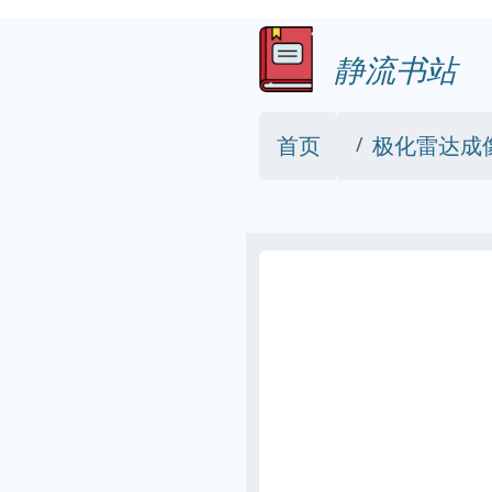
静流书站
首页
极化雷达成