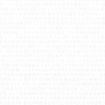
1.3.2 雷达目标全极化散射中心提取与参数估计 1.3.3
辨成像与目标特征提取方法 1.3.5 有源干扰下的极化雷达成
要内容简介参考文献第2章 极化雷达成像及其处理基础 2.1 
2.1.2 目标的极化特性及其表征方法 2.2 极化SAR成像体制
SAR成像体制 2.2.3 交替发射同时接收的极化SAR成像
化SAR目标检测 2.3.1 佳极化检测器 2.3.2 极化白化滤波检
 张量检测器 2.3.6 功率大合成检测器 2.3.7单极化检测器 2
.4.1 几种基本的散射机理 2.4.2相干目标分解 2.4.3 
参考文献第3章目标全极化散射中心特征参数估计与性能分析
 相干极化散射中心模型 3.1.2相干极化散射中心模型参数估计的
 幅度、相位以及相位差的极限估计精度3.2 全极化处理的优
3.1 P-MUSIC方法原理 3.3.2全极化条件下散射中心数目的
法流程 3.3.5性能分析与实验验证 3.3.6 小结 3.4 全极化散射
.2 性能分析与实验验证 3.4.3 小结 3.5 P-MUSIC/P-E
间解释 3.5.2 P-MUSIC/P-ESPRIT方法的性能与
件下目标全极化散射中心特征参数估计与性能分析 4.1 目
-GTD模型 4.1.2 基于CP-GTD模型的全极化散射中心参数
评估 4.1.5 小结 4.2 目标CP-GTD模型方法的极限性能分析
下的单点CP-GTD模型的CRB矩阵简化分析 4.2.3 实验结果分
 4.3.1 目标观测长度特征提取方法 4.3.2目标进动频率
提取新方法 4.3.4 静态实测数据实验与结果分析4.3.5
结参考文献第5章 极化SAR图像目标对比增强与人造目标提取5