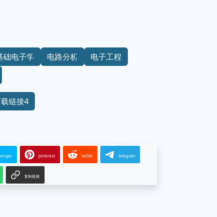
基础电子学
电路分析
电子工程
下载链接4
senger
pinterest
reddit
telegram
复制链接