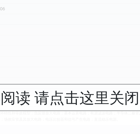
06
阅读 请点击这里关
开环特性和等效模型；负反馈放大电路；基本运算电路；有源滤波电路；半导体二极管
路；场效应管及其放大电路；电压比较器和信号产生电路；直流稳压电源。