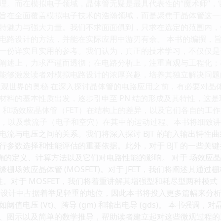
理。而在模拟电子领域，晶体管无疑是最具代表性的“魔术师”
旨在全面覆盖模拟电子技术的浩瀚领域，而是聚焦于晶体管这一
特魅力与强大力量。我们不求面面俱到，只求在选定的范围内，
电路设计的方法，并能在实际应用中游刃有余。 本书的编撰，
一份详实且实用的参考。我们认为，真正的技术学习，不仅仅是
阐述上，力求严谨而透彻；在电路分析上，注重直观与工程化；
能够激发读者对模拟电路设计的浓厚兴趣，培养其独立解决问题
微观世界的奥秘 在深入探讨晶体管的电路应用之前，有必要对晶
材料的基本性质出发，逐步引申至 PN 结的形成及其特性，这
）和场效应晶体管（FET）在结构上的差异，以及它们各自的工作原理
P 结构，以及载流子（电子和空穴）在其中的运动过程。本书将细致讲
电流与电压之间的关系。我们将深入探讨 BJT 的输入输出特性
参数选择和性能评估的重要依据。此外，对于 BJT 的一些关键参数
出明确的定义、计算方法以及它们对电路性能的影响。 对于 场效应晶
 和绝缘栅场效应晶体管 (MOSFET)。对于 JFET，我们将阐述其
工作特性。对于 MOSFET，我们将着重讲解其增强型和耗尽型两种模式，
成电路设计中占据着举足轻重的地位，因此本书将投入更多篇幅来分
值电压 (Vt)、跨导 (gm) 和输出电导 (gds)。 本书强
、图示以及简单的数学推导，帮助读者建立起对这些微观过程的