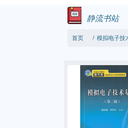
静流书站
首页
模拟电子技