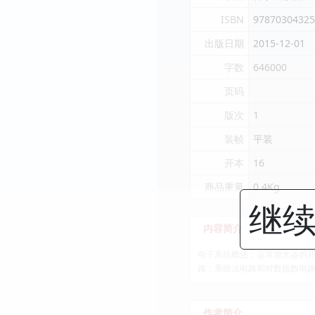
ISBN
97870304325
出版日期
2015-12-01
字数
646000
页码
版次
1
装帧
平装
开本
16
商品重量
0.4Kg
继续
内容简介
电子系统概述；运算放大器的
路；乘除法电路和对数指数电
作者简介