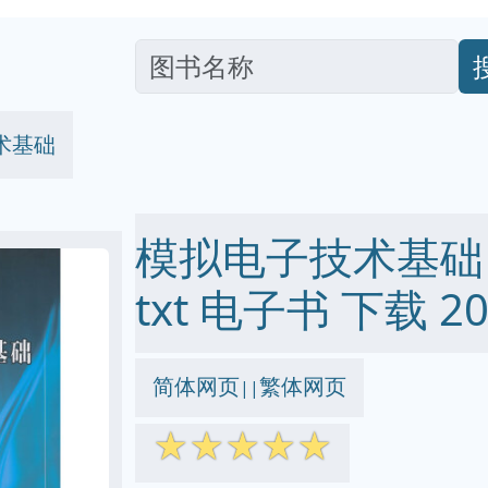
术基础
模拟电子技术基础 pd
txt 电子书 下载 20
简体网页
繁体网页
||
☆
☆
☆
☆
☆