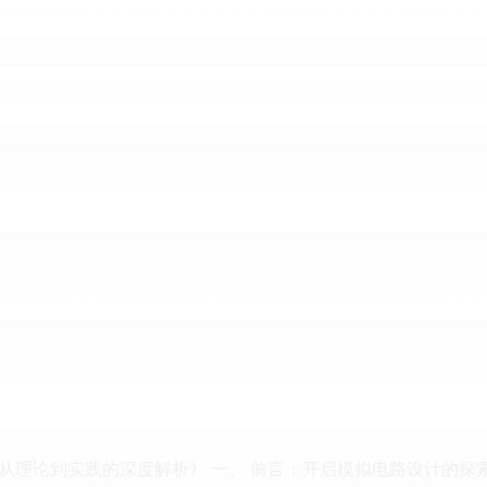
从理论到实践的深度解析》 一、 前言：开启模拟电路设计的探