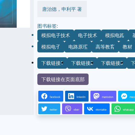
唐治德，申利平 著
图书标签:
模拟电子技术
电子技术
模拟电路
模拟电子
电路原理
高等教育
教材
下载链接1
下载链接2
下载链接3
下载链接在页面底部
facebook
linkedin
mastodon
mes
twitter
viber
vkontakte
whatsapp