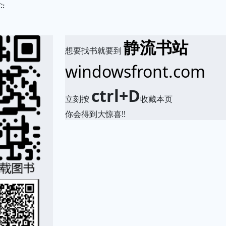
.
静流书站
想要找书就要到
windowsfront.com
ctrl+D
立刻按
收藏本页
你会得到大惊喜!!