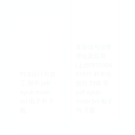
复杂信号侦查
理论及应用
(上)97870304
PCB设计与加
91671 科学出
工 谢平 pdf
版社 刘锋 等
epub mobi
pdf epub
txt 电子书 下
mobi txt 电子
载
书 下载