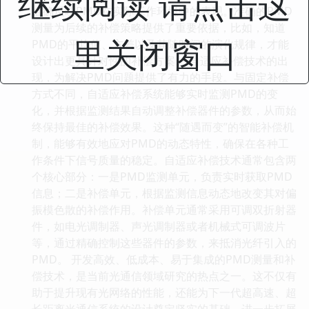
继续阅读 请点击这
准确反映PMD在实际工作环境中的表现。准确的PMD
测量为后续的补偿策略提供了重要依据，比如，知道
里关闭窗口
PMD的平均值、方差以及其随时间的演化规律，才能
设计出更具针对性的补偿方案。 自适应补偿技术的出
现，为解决PMD问题提供了有力的手段。与固定补偿
方式不同，自适应补偿系统能够实时监测PMD的变
化，并根据监测结果自动调整补偿器件的参数，从而始
终保持最佳的补偿效果。这种“随遇而变”的智能补偿机
制，能够有效地应对PMD的动态特性，确保在各种工
作条件下信号质量的稳定。自适应补偿技术通常包含两
个核心部分：一是PMD监测单元，负责实时获取PMD
信息；二是补偿单元，根据监测信息动态地改变其对偏
振模色散的补偿作用。补偿单元通常采用可调双折射器
件，如电光调制器、声光调制器或者机械式可调波片
等，通过精确控制这些器件的参数，来抵消光纤引入的
PMD。 开发高效、低成本、易于集成的PMD测量和补
偿技术，是当前光通信领域研究的热点之一。这不仅有
助于提升现有光网络的性能，还能为下一代超高速、超
长距离光通信系统的设计奠定坚实的基础，进一步拓展