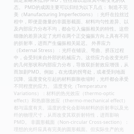
态。 PMD的成因主要可以归结为以下几点： 制造不完
美（Manufacturing Imperfections）：光纤在拉丝过
程中，即便是微量的非圆形截面、材料均匀性差异、以
及内部应力分布不均，都会引入偏振相关的特性。这些
细微的差异决定了光纤在两个正交偏振方向上具有不同
的折射率，进而产生偏振相关延迟。 外界应力
（External Stress）：光纤在铺设、弯曲、挤压过程
中，会受到来自外部的机械应力。这些应力会改变光纤
的几何形状和内部应力分布，导致双折射效应增强，从
而加剧PMD。例如，在光缆的拐弯处，或者受到地面
沉降、温度变化引起的材料膨胀收缩时，光纤都会承受
不同程度的应力。 温度变化（Temperature
Variations）：材料的热光效应（thermo-optic
effect）和热膨胀效应（thermo-mechanical effect）
都与温度有关。温度的变化会影响材料的折射率以及光
纤的物理尺寸，从而改变其双折射特性，进而影响
PMD。 非圆形截面（Non-circular Cross-section）：
理想的光纤应具有完美的圆形截面。但实际生产的光