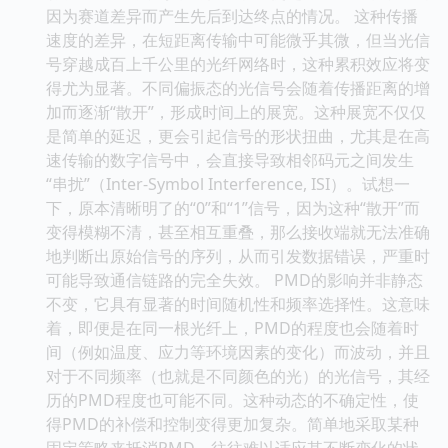
因为赛道差异而产生先后到达终点的情况。 这种传播
速度的差异，在短距离传输中可能微乎其微，但当光信
号穿越成百上千公里的光纤网络时，这种累积效应将变
得尤为显著。不同偏振态的光信号会随着传播距离的增
加而逐渐“散开”，形成时间上的展宽。这种展宽不仅仅
是简单的延迟，更会引起信号的形状扭曲，尤其是在高
速传输的数字信号中，会直接导致相邻码元之间发生
“串扰”（Inter-Symbol Interference, ISI）。试想一
下，原本清晰明了的“0”和“1”信号，因为这种“散开”而
变得模糊不清，甚至相互重叠，那么接收端就无法准确
地判断出原始信号的序列，从而引发数据错误，严重时
可能导致通信链路的完全失效。 PMD的影响并非静态
不变，它具有显著的时间随机性和频率选择性。这意味
着，即便是在同一根光纤上，PMD的程度也会随着时
间（例如温度、应力等环境因素的变化）而波动，并且
对于不同频率（也就是不同颜色的光）的光信号，其经
历的PMD程度也可能不同。这种动态的不确定性，使
得PMD的补偿和控制变得更加复杂。简单地采取某种
固定策略来抵消PMD，往往难以适应其不断变化的状