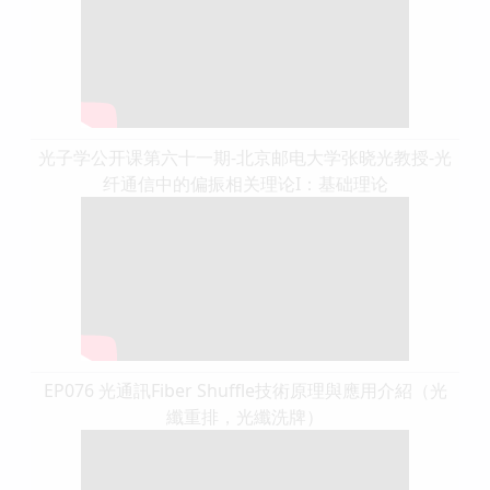
光子学公开课第六十一期-北京邮电大学张晓光教授-光
纤通信中的偏振相关理论I：基础理论
EP076 光通訊Fiber Shuffle技術原理與應用介紹（光
纖重排，光纖洗牌）