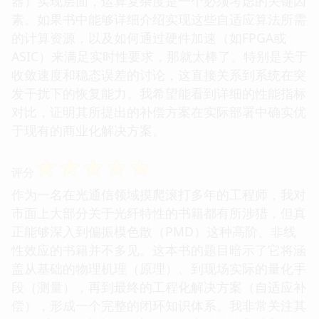
器）实现层面，运算复杂度是一个必须考虑的关键因
素。如果书中能够详细介绍实现这些自适应算法所需
的计算资源，以及如何通过硬件加速（如FPGA或
ASIC）来满足实时性要求，那就太棒了。特别是关于
收敛速度和稳态误差的讨论，这直接关系到系统在突
发干扰下的恢复能力。我希望能看到详细的性能指标
对比，证明其所提出的补偿方案在实际部署中确实优
于现有的商业化解决方案。
☆
☆
☆
☆
☆
评分
作为一名在光通信领域摸爬滚打多年的工程师，我对
市面上大部分关于光纤特性的书籍都有所涉猎，但真
正能够深入到偏振模色散（PMD）这种高阶、非线
性效应的书籍并不多见。这本书的题目暗示了它将涵
盖从基础的物理机理（原理）、到现场实际的量化手
段（测量），再到最终的工程化解决方案（自适应补
偿），形成一个完整的闭环知识体系。我非常关注其