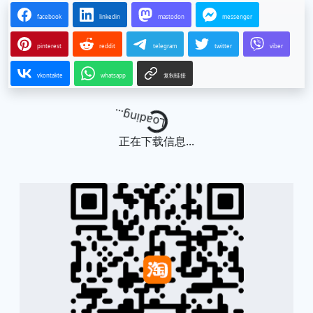
facebook
linkedin
mastodon
messenger
pinterest
reddit
telegram
twitter
viber
vkontakte
whatsapp
复制链接
Loading...
正在下载信息...