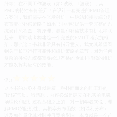
纤等）在不同工作波段（如C波段、L波段），其
PMD的特性有何差异？在设计一套完整的PMD管理
方案时，我们需要在光发射机、中继站和接收端分别
布置哪些补偿策略？如果书中能够提供一套完整的系
统设计流程图，将原理、测量和补偿技术有机地串联
起来，帮助读者构建起一个完整的PMD工程实施框
架，那么这本书就非常具有指导意义。我尤其希望看
到关于长期运行可靠性和维护策略的章节，因为任何
复杂的补偿系统都需要经过严格的验证和持续的维护
才能发挥其应有的效能。
☆
☆
☆
☆
☆
评分
这本书的名称本身就带着一种扑面而来的理工科的
“硬核”气质。我猜想，内容必然是建立在扎实的电磁
场理论和随机过程基础之上的。对于初学者来说，理
解PMD的随机性、其概率分布函数（如瑞利分布）
以及如何量化其对脉冲展宽的影响，本身就是一个难