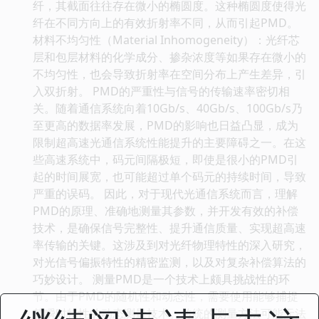
纤，其截面往往存在微小的椭圆度。这种椭圆度使得光
纤在不同方向上的有效折射率不同，从而引起PMD。
材料不均匀性（Material Inhomogeneity）：光纤芯
层和包层材料的化学成分、掺杂浓度等如果存在微小的
不均匀性，也会导致折射率在空间分布上产生差异，引
入双折射。 PMD的严重性与信号的传输速率密切相
关。随着通信系统向着10Gb/s、40Gb/s、100Gb/s乃
至更高的数据率发展，PMD的影响也日益凸显，成为
限制超高速光通信系统性能提升的主要障碍之一。在这
些高速系统中，码元间隔极短，即使是很小的PMD引
起的时间展宽，也可能超过单个码元的持续时间，导致
严重的误码。 因此，对于现代光通信系统而言，理解
PMD的原理、准确地测量其参数，并开发有效的补偿
技术，是确保信号完整性、提升通信质量、实现超高速
率传输的关键。这涉及到对光纤物理特性的深入研究，
对光信号偏振特性的精密监测，以及对复杂补偿算法的
巧妙设计。 测量PMD是一个技术上颇具挑战性的环
节。由于PMD的随机性和动态性，需要使用能够捕捉
其瞬时特性的动态测量技术。传统的测量方法可能无法