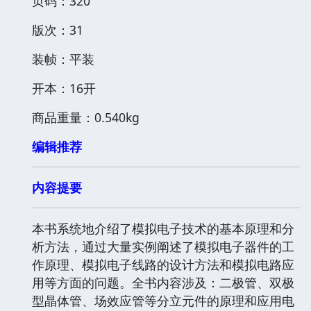
页码：320
版次：31
装帧：平装
开本：16开
商品重量：0.540kg
编辑推荐
内容提要
本书系统地介绍了模拟电子技术的基本原理和分
析方法，通过大量实例阐述了模拟电子器件的工
作原理、模拟电子线路的设计方法和模拟电路应
用等方面的问题。全书内容涉及：二极管、双极
型晶体管、场效应管等分立元件的原理和应用电