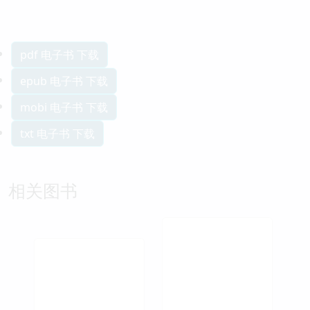
pdf 电子书 下载
epub 电子书 下载
mobi 电子书 下载
txt 电子书 下载
相关图书