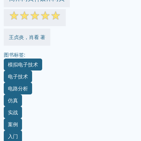
☆
☆
☆
☆
☆
王贞炎，肖看 著
图书标签:
模拟电子技术
电子技术
电路分析
仿真
实战
案例
入门