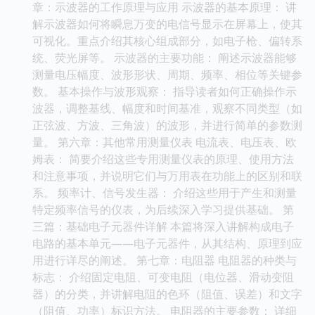
章：示波器的工作原理与应用 示波器的基本原理： 讲
解示波器如何将瞬息万变的电信号显示在屏幕上，使其
可视化。重点介绍其核心组成部分，如电子枪、偏转系
统、荧光屏等。 示波器的主要功能： 阐述示波器能够
测量电压幅度、波形形状、周期、频率、相位等关键参
数。 基本操作与波形观察： 指导读者如何正确操作示
波器，调整基线、幅度和时间基准，观察不同类型（如
正弦波、方波、三角波）的波形，并进行简单的参数测
量。 第六章：其他常用测量仪表 电流表、电压表、欧
姆表： 简要介绍这些专用测量仪表的原理、使用方法
和注意事项，并说明它们与万用表在功能上的区别和联
系。 频率计、信号发生器： 介绍这些用于产生和测量
特定频率信号的仪表，为后续深入学习提供基础。 第
三篇：基础电子元器件详解 本篇将深入讲解构成电子
电路的基本单元——电子元器件，从其结构、原理到应
用进行详尽的阐述。 第七章：电阻器 电阻器的种类与
标志： 介绍固定电阻、可变电阻（电位器、滑动变阻
器）的分类，并讲解电阻的色环（阻值、误差）和文字
（阻值、功率）标识方法。 电阻器的主要参数： 详细