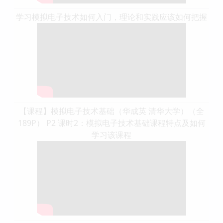
学习模拟电子技术如何入门，理论和实践应该如何把握
【课程】模拟电子技术基础（华成英 清华大学）（全
189P） P2 课时2：模拟电子技术基础课程特点及如何
学习该课程