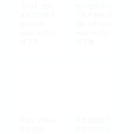
【XH】 伪码
电路与模拟电
体制引信概论
子技术基础(第
pdf epub
2版) pdf epub
mobi txt 电子
mobi txt 电子
书 下载
书 下载
中国广州科技
半导体激光器
发展报告
能带结构和光