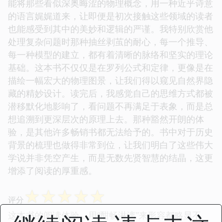
能将那些看似深奥晦涩的物理概念，用一种近乎诗意
的语言娓娓道来，让即便是初次接触这些领域的读者
也能感受到其中的美妙和逻辑的严谨。我特别欣赏他
处理复杂问题时那种抽丝剥茧的耐心，每一个推导、
每一种模型的建立，都有着清晰的脉络和坚实的理论
基础。这本书不仅仅是在罗列公式和定律，更像是在
描绘一幅宏大的物理图景，让我们得以窥见自然界隐
藏的精妙设计。读完后，我感觉自己的思维方式都被
潜移默化地影响了，看问题不再满足于表象，而是总
想追溯到更深层次的原理上去。那种豁然开朗的体
验，是其他许多畅销书都无法给予的。书中对于历史
背景的梳理也做得非常到位，让我们明白了这些伟大
学说并非凭空产生，而是无数先贤智慧的结晶，这更
增添了阅读的厚重感。
☆
☆
☆
☆
☆
评分
这本书的阅读体验，用“酣畅淋漓”来形容都略显不