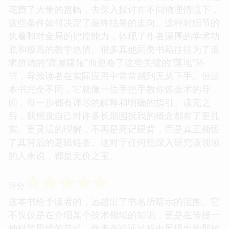
花费了大量的篇幅，去深入探讨在不同物理情境下，
这些条件如何决定了最终结果的走向。这种对细节的
执着和对全局的把控能力，体现了作者深厚的学术功
底和极高的教学热情。很多其他同类书籍往往为了追
求所谓的“高屋建瓴”而忽略了这些关键的“落地”环
节，导致读者在实际应用中常常感到无从下手。但这
本书完全不同，它就像一位手把手教你炼金术的导
师，每一步都有详尽的解释和明确的指引。读完之
后，我感觉自己对许多长期困扰我的概念都有了更扎
实、更灵活的理解，不再是死记硬背，而是真正领悟
了其背后的逻辑链条。这对于任何想深入研究该领域
的人来说，都是无价之宝。
☆
☆
☆
☆
☆
评分
这本书给予读者的，远超出了书名所暗示的范围。它
不仅仅是在介绍某个技术领域的知识，更是在传授一
种科学思维的范式。作者在论证过程中展现出的那种