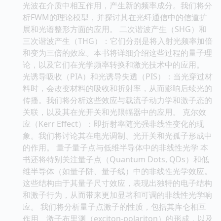
光波在介质中相互作用，产生新的频率成分。我们将分
析FWM的理论模型，并探讨其在光纤通信中的信道扩
展和光谱整形方面的应用。 二次谐波产生（SHG）和
三次谐波产生（THG）：它们分别是将入射光频率加倍
和变为三倍的效应。本书将详细介绍这些过程的量子理
论，以及它们在光学频率转换和激光技术中的应用。
光诱导吸收（PIA）和光诱导失透（PIS）：当光穿过材
料时，会改变材料的吸收和折射率，从而影响后续光的
传播。我们将分析这些效应与载流子动力学和激子态的
关联，以及其在光开关和光限幅器中的应用。 克尔效
应（Kerr Effect）：即折射率随光强非线性变化的现
象。我们将讨论其在电光调制、光开关和光孤子形成中
的作用。 量子量子点与低维半导体中的非线性光学 本
书还将特别关注量子点（Quantum Dots, QDs）和低
维半导体（如量子阱、量子线）中的非线性光学效应。
这些结构由于其量子尺寸效应，表现出独特的电子结构
和激子行为，从而带来更加显著和可调的非线性光学响
应。 我们将分析量子点激子的性质，包括其库仑相互
作用、激子布里渊（exciton-polariton）的形成，以及