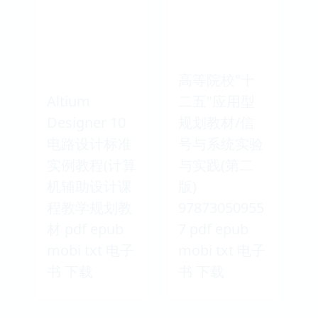
高等院校"十
Altium
二五"应用型
Designer 10
规划教材/信
电路设计标准
号与系统实验
实例教程(计算
与实践(第二
机辅助设计课
版)
程教学规划教
97873050955
材 pdf epub
7 pdf epub
mobi txt 电子
mobi txt 电子
书 下载
书 下载