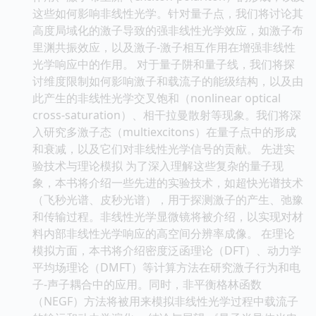
这些如何影响非线性光学。针对量子点，我们将讨论其
高度局域化的激子导致的强非线性光学效应，如激子布
里渊共振效应，以及激子-激子相互作用在增强非线性
光学响应中的作用。 对于量子阱和量子线，我们将探
讨维度限制如何影响激子和载流子的能级结构，以及由
此产生的非线性光学交叉饱和（nonlinear optical
cross-saturation）、相干拉曼散射等现象。我们将深
入研究多激子态（multiexcitons）在量子点中的形成
和衰减，以及它们对非线性光学信号的贡献。 先进实
验技术与理论模拟 为了深入理解这些复杂的量子现
象，本书将介绍一些先进的实验技术，如超快光谱技术
（飞秒光谱、皮秒光谱），用于探测激子的产生、弛豫
和传输过程。非线性光学显微镜将被介绍，以实现对材
料内部非线性光学响应的高空间分辨率成像。 在理论
模拟方面，本书将介绍密度泛函理论（DFT）、动力学
平均场理论（DMFT）等计算方法在研究激子行为和电
子-声子耦合中的应用。同时，非平衡格林函数
（NEGF）方法将被用来模拟非线性光学过程中载流子