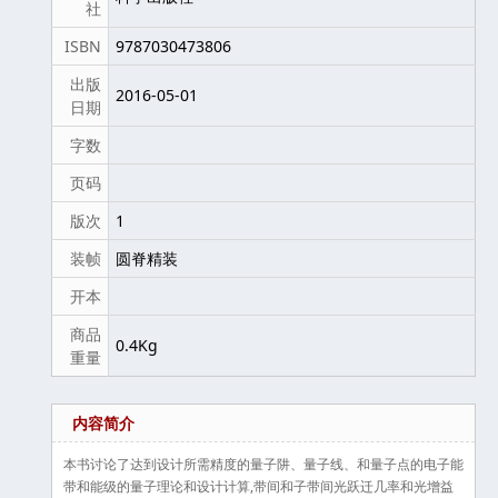
社
ISBN
9787030473806
出版
2016-05-01
日期
字数
页码
版次
1
装帧
圆脊精装
开本
商品
0.4Kg
重量
内容简介
本书讨论了达到设计所需精度的量子阱、量子线、和量子点的电子能
带和能级的量子理论和设计计算,带间和子带间光跃迁几率和光增益