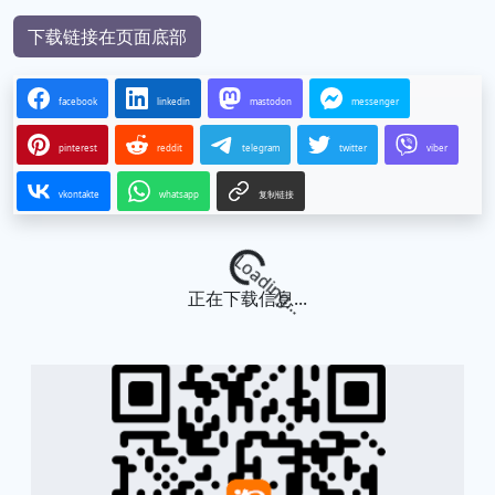
下载链接在页面底部
facebook
linkedin
mastodon
messenger
pinterest
reddit
telegram
twitter
viber
vkontakte
whatsapp
复制链接
Loading...
正在下载信息...