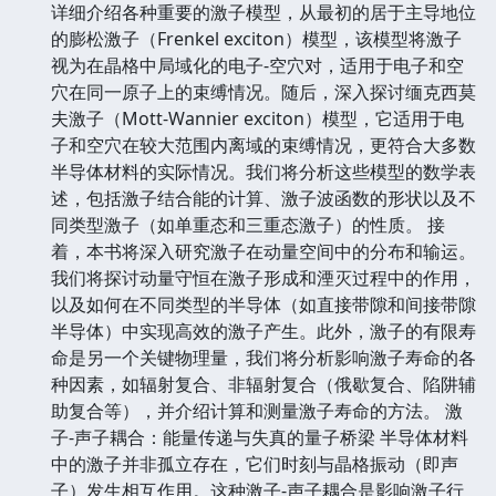
详细介绍各种重要的激子模型，从最初的居于主导地位
的膨松激子（Frenkel exciton）模型，该模型将激子
视为在晶格中局域化的电子-空穴对，适用于电子和空
穴在同一原子上的束缚情况。随后，深入探讨缅克西莫
夫激子（Mott-Wannier exciton）模型，它适用于电
子和空穴在较大范围内离域的束缚情况，更符合大多数
半导体材料的实际情况。我们将分析这些模型的数学表
述，包括激子结合能的计算、激子波函数的形状以及不
同类型激子（如单重态和三重态激子）的性质。 接
着，本书将深入研究激子在动量空间中的分布和输运。
我们将探讨动量守恒在激子形成和湮灭过程中的作用，
以及如何在不同类型的半导体（如直接带隙和间接带隙
半导体）中实现高效的激子产生。此外，激子的有限寿
命是另一个关键物理量，我们将分析影响激子寿命的各
种因素，如辐射复合、非辐射复合（俄歇复合、陷阱辅
助复合等），并介绍计算和测量激子寿命的方法。 激
子-声子耦合：能量传递与失真的量子桥梁 半导体材料
中的激子并非孤立存在，它们时刻与晶格振动（即声
子）发生相互作用。这种激子-声子耦合是影响激子行