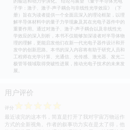
的输运和动力学演化。 结论与展望 《量子半导体光电
子学：激子、激子-声子耦合与非线性光学效应》（下
册）旨在为读者提供一个全面且深入的理论框架，以理
解半导体材料中的量子力学现象及其在光电子器件中的
重要作用。通过对激子、激子-声子耦合以及非线性光
学效应的深入剖析，本书不仅能够加深读者对半导体物
理的理解，更能启发他们在新一代光电子器件设计和开
发中的创新思路。本书的深入内容将有助于研究人员和
工程师在光学计算、光通信、光传感、激光器、发光二
极管等领域取得突破性进展，推动光电子技术的未来发
展。
用户评价
☆
☆
☆
☆
☆
评分
最近读完的这本书，简直是打开了我对宇宙万物运作
方式的全新视角。作者的叙事功力实在是太了得，他