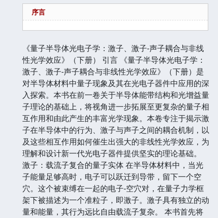
序言
《量子半导体光电子学：激子、激子-声子耦合与非线
性光学效应》（下册） 引言 《量子半导体光电子学：
激子、激子-声子耦合与非线性光学效应》（下册）是
对半导体材料中量子现象及其在光电子器件中应用的深
入探索。本书在前一卷关于半导体能带结构和光增益量
子理论的基础上，将视角进一步拓展至更复杂的量子相
互作用和由此产生的丰富光学现象。本卷专注于揭示激
子在半导体中的行为、激子与声子之间的耦合机制，以
及这些相互作用如何催生出强大的非线性光学效应，为
理解和设计新一代光电子器件提供坚实的理论基础。
激子：载流子复合的量子实体 在半导体材料中，当光
子能量足够高时，电子可以跃迁到导带，留下一个空
穴。这个被束缚在一起的电子-空穴对，在量子力学框
架下被描述为一个准粒子，即激子。激子具有独立的动
量和能量，其行为远比自由载流子复杂。 本书首先将