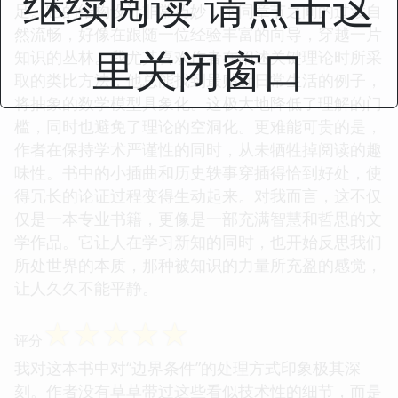
继续阅读 请点击这
足。它的结构设计非常巧妙，不同章节之间的过渡自
然流畅，好像在跟随一位经验丰富的向导，穿越一片
里关闭窗口
知识的丛林。我尤其喜欢作者在阐述关键理论时所采
取的类比方法，他总能找到最贴近日常生活的例子，
将抽象的数学模型具象化。这极大地降低了理解的门
槛，同时也避免了理论的空洞化。更难能可贵的是，
作者在保持学术严谨性的同时，从未牺牲掉阅读的趣
味性。书中的小插曲和历史轶事穿插得恰到好处，使
得冗长的论证过程变得生动起来。对我而言，这不仅
仅是一本专业书籍，更像是一部充满智慧和哲思的文
学作品。它让人在学习新知的同时，也开始反思我们
所处世界的本质，那种被知识的力量所充盈的感觉，
让人久久不能平静。
☆
☆
☆
☆
☆
评分
我对这本书中对“边界条件”的处理方式印象极其深
刻。作者没有草草带过这些看似技术性的细节，而是