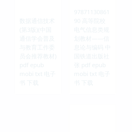
97871130861
数据通信技术
90 高等院校
(第3版)(中国
电气信息类规
通信学会普及
划教材——信
与教育工作委
息论与编码 中
员会推荐教材)
国铁道出版社
pdf epub
张 pdf epub
mobi txt 电子
mobi txt 电子
书 下载
书 下载