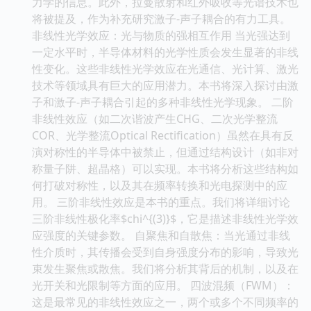
力学的信息。此外，拉曼散射和红外吸收等光谱技术也
将被提及，作为补充研究激子-声子耦合的有力工具。
非线性光学效应：光与物质的强相互作用 当光强达到
一定水平时，半导体材料的光学性质会发生显著的非线
性变化。这些非线性光学效应在光通信、光计算、激光
技术等领域具有巨大的应用潜力。本书将深入探讨由激
子和激子-声子耦合引起的多种非线性光学现象。 二阶
非线性效应（如二次谐波产生CHG、二次光学整流
COR、光学整流Optical Rectification）虽然在具有反
演对称性的半导体中被禁止，但通过结构设计（如非对
称量子阱、超晶格）可以实现。本书将分析这些结构如
何打破对称性，以及其在频率转换和光电探测中的应
用。 三阶非线性效应是本书的重点。我们将详细讨论
三阶非线性极化率$chi^{(3)}$，它是描述非线性光学效
应强度的关键参数。 自聚焦和自散焦：当光通过非线
性介质时，其传播会受到自身强度分布的影响，导致光
束发生聚焦或散焦。我们将分析其背后的机制，以及在
光开关和光限制等方面的应用。 四波混频（FWM）：
这是最常见的非线性效应之一，两个或多个不同频率的