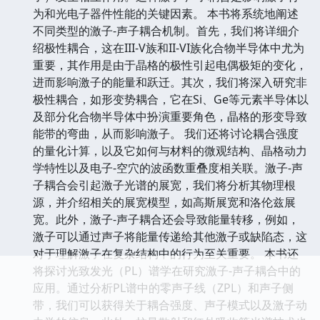
为和光电子器件性能的关键因素。 本书将系统地阐述
不同类型的激子-声子耦合机制。首先，我们将详细介
绍极性耦合，这在III-V族和II-VI族化合物半导体中尤为
重要，其作用是由于晶格的极性引起电偶极矩的变化，
进而影响激子的能量和跃迁。其次，我们将深入研究非
极性耦合，如形变势耦合，它在Si、Ge等元素半导体以
及部分化合物半导体中扮演重要角色，晶格的形变导致
能带的弯曲，从而影响激子。 我们还将讨论耦合强度
的量化计算，以及它如何与材料的微观结构、晶格动力
学特性以及电子-空穴的波函数重叠度相关联。激子-声
子耦合会引起激子光谱的展宽，我们将分析其物理根
源，并介绍相关的展宽模型，如高斯展宽和洛伦兹展
宽。此外，激子-声子耦合还会导致能量转移，例如，
激子可以通过声子将能量传递给其他激子或缺陷态，这
对于理解激子在复杂结构中的行为至关重要。 本书还
将探讨光致发光（PL）谱学在研究激子-声子耦合中的
应用。通过分析PL谱中的零声子线（ZPL）和声子侧
带，我们可以获得关于耦合强度、声子模式以及激子动