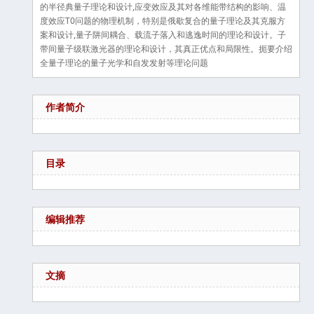
的半径典量子理论和设计,应变效应及其对各维能带结构的影响、温
度效应T0问题的物理机制，特别是俄歇复合的量子理论及其克服方
案和设计,量子阱间耦合、载流子落入和逃逸时间的理论和设计。子
带间量子级联激光器的理论和设计，其真正优点和局限性。扼要介绍
全量子理论的量子光学和自发发射等理论问题
作者简介
目录
编辑推荐
文摘