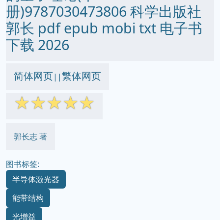
册)9787030473806 科学出版社
郭长 pdf epub mobi txt 电子书
下载 2026
简体网页
繁体网页
||
☆
☆
☆
☆
☆
郭长志 著
图书标签:
半导体激光器
能带结构
光增益