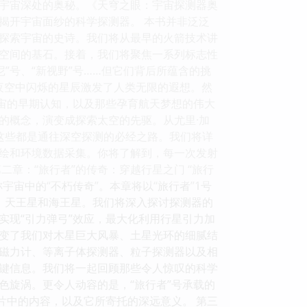
宇宙深处的奥秘。《天穹之眼：宇宙探测器奥
揭开宇宙面纱的科学探测器。 本书并非泛泛
探索宇宙的史诗。我们将从最早的火箭技术讲
空间的基石。接着，我们将聚焦一系列标志性
尼”号、“新视野”号……但它们背后所蕴含的挑
夜空中闪烁的星辰激发了人类无限的遐想。然
宇宙的早期认知，以及那些孕育航天梦想的伟大
的概念，演变成探索太空的先驱。从尤里·加
，这些都是通往深空探测的必经之路。我们将详
绘和环境数据采集。你将了解到，每一次发射
章：“旅行者”的传奇：穿越行星之门 “旅行
宙中的“不朽传奇”。本章将以“旅行者”1号
、天王星和海王星。我们将深入探讨探测器的
实现“引力弹弓”效应，最大化利用行星引力加
改变了我们对木星巨大风暴、土星光环的细腻结
磁力计、等离子体探测器、粒子探测器以及相
键信息。我们将一起回顾那些令人惊叹的科学
色旋涡。更令人动容的是，“旅行者”号承载的
片中的内容，以及它所寄托的深远意义。 第三