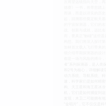
次将望远镜指向天空，再
德赛》一书，将带您踏上
而谈，而是以详实的历史
起，回溯那些奠定航天基
的宇宙探测器，它们的名字
战、创新与成就，远比名
而，要真正“触碰”这些
构想。我们将深入探讨第
加林首次载人飞行带来的
细介绍早期探测器的设计
都是一场与风险的搏斗，
者”系列探测器，是人类
和2号为核心，详细解读
动力系统、导航系统、科
速，科学家们是如何精密
构、天王星和海王星冰冷
机，它们是如何捕捉到这
发现：木卫二可能拥有地
“金唱片”，它不仅仅是