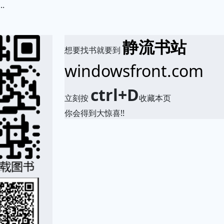
.
.
静流书站
想要找书就要到
windowsfront.com
ctrl+D
立刻按
收藏本页
你会得到大惊喜!!