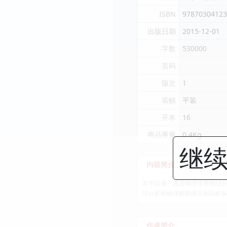
ISBN
97870304123
出版日期
2015-12-01
字数
530000
页码
版次
1
装帧
平装
开本
16
商品重量
0.4Kg
继续
内容简介
本书以场、路及物理诠释相结
论分析和物理解释两方面剖析
作者简介