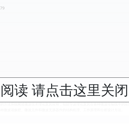
79
阅读 请点击这里关
合的方法系统阐述微波技术理论及其应用，包括导波理论及其在各种微波传输线中的应
各种微波谐振腔、微波元件和微波无源器件的结构机理、工作原理和分析设计方法。