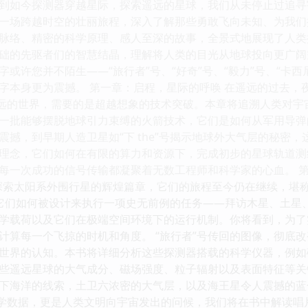
到如今探测器穿越星际，探索遥远的星球，我们从未停止过追寻
一场跨越时空的壮丽旅程，深入了解那些勇敢飞向未知、为我们
脉络、精密的科学原理、感人至深的故事，全景式地展现了人类
础的先驱者们的智慧结晶，理解将人类的目光从地球投向更广阔
或许您并不陌生——“旅行者”号、“好奇”号、“毅力”号、“卡西
字本身更为震撼。 第一章：启程，星际的呼唤 在遥远的过去，
遥远的世界，需要的是超越想象的技术突破。本章将追溯人类对
一批能够摆脱地球引力束缚的火箭技术，它们是如何从军用导弹
震撼，到早期人造卫星如“下 the”号揭示地球外大气层的秘密
理念，它们如何在有限的算力和资源下，完成初步的星球轨道测
每一次成功的信号传输都凝聚着无数工程师和科学家的心血。 第二
探索太阳系外围行星的辉煌篇章，它们的旅程至今仍在继续，堪称宇
它们如何被设计来执行一项史无前例的任务——拜访木星、土星
学载荷以及它们在极端空间环境下的运行机制。你将看到，为了
计算每一个飞掠的时机和角度。 “旅行者”号传回的图像，彻底
世界的认知。本书将详细分析这些探测器搭载的科学仪器，例如
些遥远星球的大气成分、磁场强度、粒子辐射以及表面特征等关
下海洋的线索，土卫六浓密的大气层，以及海王星令人震撼的蓝
科学数据，更是人类文明向宇宙发出的问候，我们将在书中解读唱