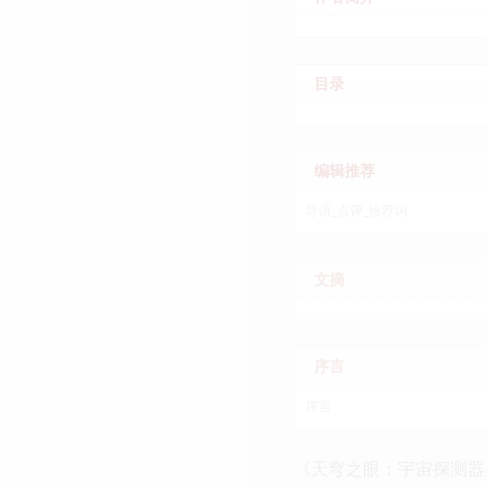
目录
编辑推荐
导语_点评_推荐词
文摘
序言
序言
《天穹之眼：宇宙探测器