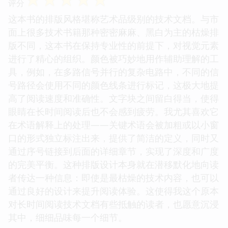
评分
这本书的排版风格堪称艺术品级别的技术文档。与市
面上很多技术书籍那种密密麻麻、黑白为主的枯燥排
版不同，这本书在保持专业性的前提下，对视觉元素
进行了精心的组织。颜色被巧妙地用作辅助理解的工
具，例如，在多路信号并行的复杂电路中，不同的信
号路径会使用不同的颜色线条进行标记，这极大地提
高了阅读速度和准确性。文字块之间留白得当，使得
眼睛在长时间阅读后也不会感到疲劳。我尤其喜欢它
在术语解释上的处理——关键术语会被加粗或以小窗
口的形式独立标注出来，提供了简洁的定义，同时又
通过序号链接到后面的详细章节，实现了深度和广度
的完美平衡。这种排版设计本身就在潜移默化地向读
者传达一种信息：即使是最枯燥的技术内容，也可以
通过良好的设计来提升阅读体验。这使得我这个原本
对长时间阅读技术文档有些抵触的读者，也愿意沉浸
其中，细细品味每一个细节。