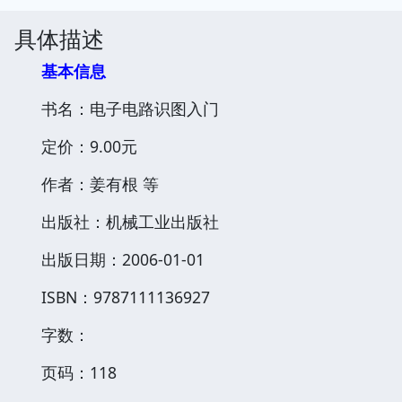
具体描述
基本信息
书名：电子电路识图入门
定价：9.00元
作者：姜有根 等
出版社：机械工业出版社
出版日期：2006-01-01
ISBN：9787111136927
字数：
页码：118