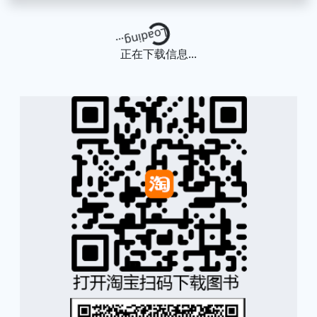
Loading...
正在下载信息...