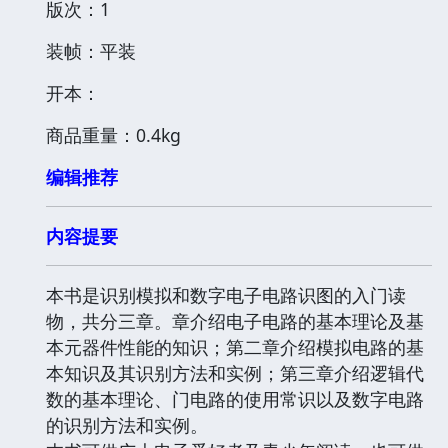
版次：1
装帧：平装
开本：
商品重量：0.4kg
编辑推荐
内容提要
本书是识别模拟和数字电子电路识图的入门读
物，共分三章。章介绍电子电路的基本理论及基
本元器件性能的知识；第二章介绍模拟电路的基
本知识及其识别方法和实例；第三章介绍逻辑代
数的基本理论、门电路的使用常识以及数字电路
的识别方法和实例。