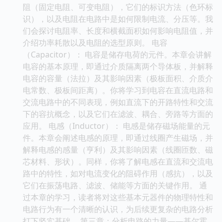
阻（固定电阻、可变电阻），它们的标识方法（色环标
识），以及电阻在电路中是如何限制电流、分压等。我
们会探讨电阻率、长度和横截面积如何影响电阻值，并
介绍功率耗散以及电阻的选型原则。 电容
（Capacitor）： 电容是储存电荷的元件。本章会讲解
电容的基本原理，即通过介质隔离两个导体板，并解释
电容的容量（法拉）及其影响因素（极板面积、介质介
电常数、极板间距离）。你将学习到电容在直流电路和
交流电路中的不同表现，例如直流下的开路特性和交流
下的容抗概念，以及它们在滤波、耦合、旁路等方面的
应用。 电感（Inductor）： 电感是储存磁场能量的元
件。本章会阐述电感的原理，即通过线圈产生磁场，并
解释电感的感量（亨利）及其影响因素（线圈匝数、磁
芯材料、形状）。同样，你将了解电感在直流和交流电
路中的特性，如对电流变化的阻碍作用（感抗），以及
它们在振荡电路、滤波、储能等方面的关键作用。 通
过本章的学习，读者将对这些基本元器件的物理特性和
电路行为有一个清晰的认识，为后续更复杂的电路分析
打下坚实基础。 第三章：分析电路的力量——基尔霍