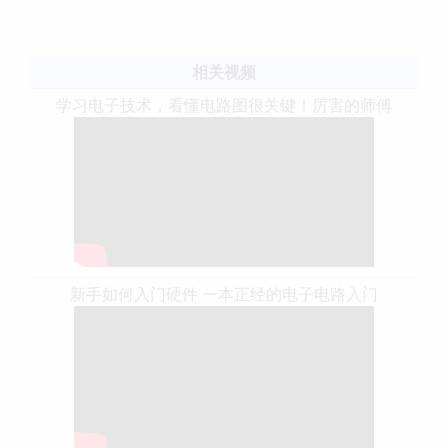
相关视频
学习电子技术，看懂电路图很关键！厉害的师傅
新手如何入门硬件 一本正经的电子电路入门