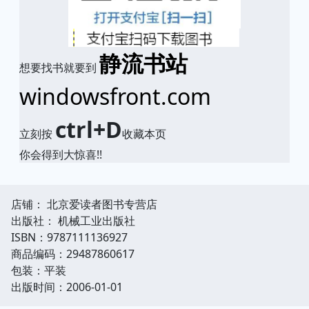
静流书站
想要找书就要到
windowsfront.com
ctrl+D
立刻按
收藏本页
你会得到大惊喜!!
店铺： 北京爱读者图书专营店
出版社： 机械工业出版社
ISBN：9787111136927
商品编码：29487860617
包装：平装
出版时间：2006-01-01