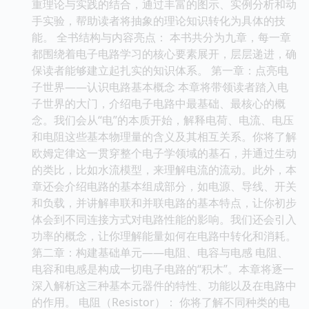
重理论与实践的结合，通过丰富的图示、实例分析和动
手实验，帮助读者将抽象的理论知识转化为具体的技
能。 全书结构与内容亮点： 本书共分为九章，每一章
都围绕着电子电路学习的核心要素展开，层层递进，确
保读者能够建立起扎实的知识体系。 第一章：点亮电
子世界——认识电路基本概念 本章将带领读者踏入电
子世界的大门，介绍电子电路中最基础、最核心的概
念。我们会从“电”的本质开始，解释电荷、电流、电压
和电阻这些基本物理量的含义及其相互关系。你将了解
欧姆定律这一贯穿整个电子学领域的基石，并通过生动
的类比，比如水流模型，来理解电流的流动。此外，本
章还会介绍电路的基本组成部分，如电源、导线、开关
和负载，并讲解串联和并联电路的基本特点，让你初步
体会到不同连接方式对电路性能的影响。我们还会引入
功率的概念，让你理解能量如何在电路中转化和消耗。
第二章：构建基础单元——电阻、电容与电感 电阻、
电容和电感是构成一切电子电路的“积木”。本章将逐一
深入解析这三种基本元器件的特性、功能以及在电路中
的作用。 电阻（Resistor）： 你将了解不同种类的电