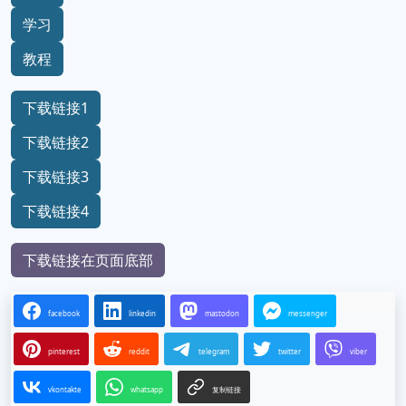
学习
教程
下载链接1
下载链接2
下载链接3
下载链接4
下载链接在页面底部
facebook
linkedin
mastodon
messenger
pinterest
reddit
telegram
twitter
viber
vkontakte
whatsapp
复制链接