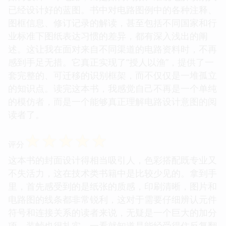
已经设计好的蓝图。书中对电路图例中的各种注释、
图框信息、修订记录的解读，甚至包括不同国家和行
业标准下图纸表达习惯的差异，都有深入浅出的阐
述。这让我在面对来自不同渠道的电路资料时，不再
感到手足无措。它真正实现了“授人以渔”，提供了一
套完整的、可迁移的识别框架，而不仅仅是一堆孤立
的知识点。读完这本书，我感觉自己不再是一个单纯
的模仿者，而是一个能够真正理解电路设计意图的阅
读者了。
☆
☆
☆
☆
☆
评分
这本书的封面设计得相当吸引人，色彩搭配既专业又
不失活力，这在技术类书籍中是比较少见的。拿到手
里，首先感受到的是纸张的质感，印刷清晰，图片和
电路图的线条都非常锐利，这对于需要仔细辨认元件
符号和连接关系的读者来说，无疑是一个巨大的加分
项。装帧也很扎实，一看就知道是能经受得住反复翻