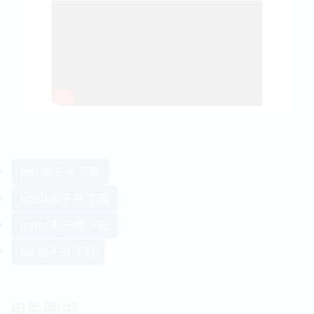
pdf 电子书 下载
epub 电子书 下载
mobi 电子书 下载
txt 电子书 下载
相关图书