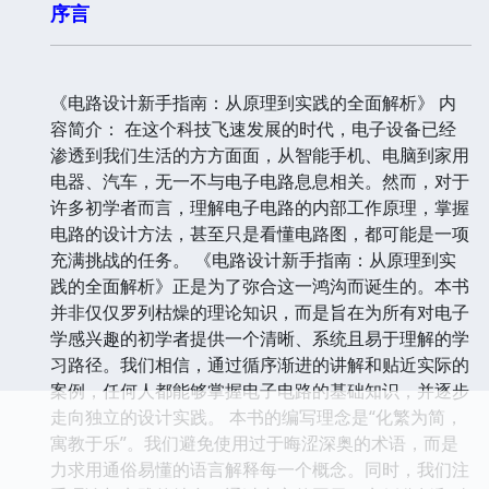
序言
《电路设计新手指南：从原理到实践的全面解析》 内
容简介： 在这个科技飞速发展的时代，电子设备已经
渗透到我们生活的方方面面，从智能手机、电脑到家用
电器、汽车，无一不与电子电路息息相关。然而，对于
许多初学者而言，理解电子电路的内部工作原理，掌握
电路的设计方法，甚至只是看懂电路图，都可能是一项
充满挑战的任务。 《电路设计新手指南：从原理到实
践的全面解析》正是为了弥合这一鸿沟而诞生的。本书
并非仅仅罗列枯燥的理论知识，而是旨在为所有对电子
学感兴趣的初学者提供一个清晰、系统且易于理解的学
习路径。我们相信，通过循序渐进的讲解和贴近实际的
案例，任何人都能够掌握电子电路的基础知识，并逐步
走向独立的设计实践。 本书的编写理念是“化繁为简，
寓教于乐”。我们避免使用过于晦涩深奥的术语，而是
力求用通俗易懂的语言解释每一个概念。同时，我们注