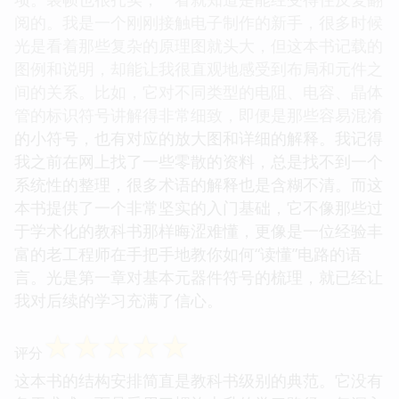
阅的。我是一个刚刚接触电子制作的新手，很多时候
光是看着那些复杂的原理图就头大，但这本书记载的
图例和说明，却能让我很直观地感受到布局和元件之
间的关系。比如，它对不同类型的电阻、电容、晶体
管的标识符号讲解得非常细致，即便是那些容易混淆
的小符号，也有对应的放大图和详细的解释。我记得
我之前在网上找了一些零散的资料，总是找不到一个
系统性的整理，很多术语的解释也是含糊不清。而这
本书提供了一个非常坚实的入门基础，它不像那些过
于学术化的教科书那样晦涩难懂，更像是一位经验丰
富的老工程师在手把手地教你如何“读懂”电路的语
言。光是第一章对基本元器件符号的梳理，就已经让
我对后续的学习充满了信心。
☆
☆
☆
☆
☆
评分
这本书的结构安排简直是教科书级别的典范。它没有