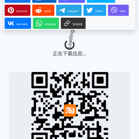
pinterest
reddit
telegram
twitter
viber
vkontakte
whatsapp
复制链接
Loading...
正在下载信息...