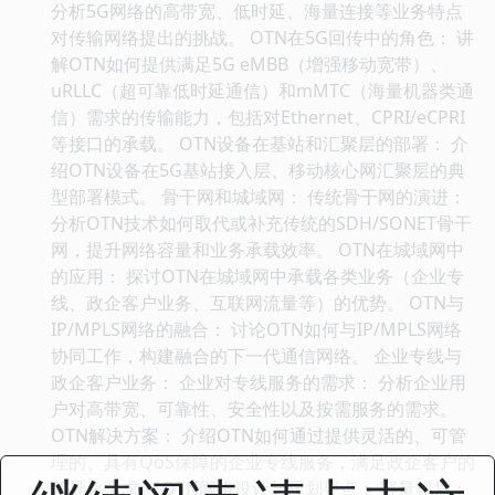
分析5G网络的高带宽、低时延、海量连接等业务特点
对传输网络提出的挑战。 OTN在5G回传中的角色： 讲
解OTN如何提供满足5G eMBB（增强移动宽带）、
uRLLC（超可靠低时延通信）和mMTC（海量机器类通
信）需求的传输能力，包括对Ethernet、CPRI/eCPRI
等接口的承载。 OTN设备在基站和汇聚层的部署： 介
绍OTN设备在5G基站接入层、移动核心网汇聚层的典
型部署模式。 骨干网和城域网： 传统骨干网的演进：
分析OTN技术如何取代或补充传统的SDH/SONET骨干
网，提升网络容量和业务承载效率。 OTN在城域网中
的应用： 探讨OTN在城域网中承载各类业务（企业专
线、政企客户业务、互联网流量等）的优势。 OTN与
IP/MPLS网络的融合： 讨论OTN如何与IP/MPLS网络
协同工作，构建融合的下一代通信网络。 企业专线与
政企客户业务： 企业对专线服务的需求： 分析企业用
户对高带宽、可靠性、安全性以及按需服务的需求。
OTN解决方案： 介绍OTN如何通过提供灵活的、可管
理的、具有QoS保障的企业专线服务，满足政企客户的
差异化需求。 OTN网络设计与规划要点： 容量规划：