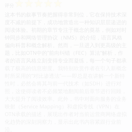
☆
☆
☆
☆
☆
评分
这本书的叙事节奏把握得非常到位，它在保持技术深
度不减的前提下，成功地营造出一种知识层层递进的
阅读体验。初期的章节专注于概念的奠基，例如对时
钟同步和网络管理协议（NMS）的介绍，语言风格
偏向科普和概念解析。然而，一旦进入到更高级的主
题，比如OTN中的“前向纠错（FEC）算法”解析，作
者的语言风格立刻变得专业而凝练，每一个句子都承
载了极高的信息密度。我特别欣赏作者在引入新概念
时所采用的“对比渗透法”——即总是在讲解一个新特
性时，必然会将其与前一代技术（如SDH）进行对
照，这使得读者不必频繁地翻阅前后章节进行回顾，
大大提升了阅读效率。此外，书中对面向服务的业务
映射（Service Mapping）和虚拟专线（VPN）在
OTN承载的描述，展现出作者对当前运营商网络虚拟
化趋势的深刻洞察力，显示出此书内容紧跟行业前
沿。