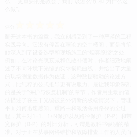
么”，更重要的是教会了我们“该怎么做”和“为什么这
么做”。
☆
☆
☆
☆
☆
评分
翻开这本书的篇章，我立刻感受到了一种严谨的工程
实践导向。它没有停留在理论的空中楼阁，而是将笔
触深入到了设备选型和现场施工的“烟雾缭绕”之处。
例如，在讨论光缆衰减和色散补偿时，作者细致地阐
述了不同环境下光缆的实际损耗曲线，并给出了大量
的现场测量数据作为佐证，这种数据驱动的论述方
式，比纯粹的公式推导更有说服力。最让我印象深刻
的是关于“保护与恢复机制”的章节，作者用生动的笔
法描述了在主干光缆被意外切断的极端情况下，管理
平面如何迅速感知、重路由和激活备用路径的全过
程，其中对1+1、1+N保护以及路径保护（P-P）和带
宽保护（B-P）的对比分析，可谓是教科书级别的精
准。对于正在从事网络维护和故障排查工作的人员而