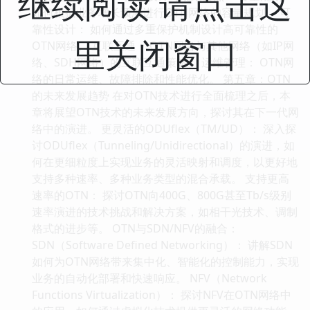
继续阅读 请点击这
如何根据业务增长预测进行OTN网络的容量规划。 可
靠性设计： 如何通过多重保护机制设计高可靠性的
里关闭窗口
OTN网络。 互联互通： OTN网络与其他网络（如IP网
络、SDH网络）的互联互通策略。 运维管理： OTN网
络的日常运维、故障排除和性能优化。 第五章：OTN
的未来发展趋势 在对OTN技术进行全面梳理之后，本
章将展望OTN技术的未来发展方向，探讨其在下一代网
络中的演进。 更灵活的ODUflex（TM/UD）： 深入探
讨ODUflex（Tunneling/Unidirectional）的演进，如
何在更细粒度上实现业务的灵活映射和调度，以更好地
支持多种速率、多种业务类型的混合承载。 支持更高
速率的OTN： 探讨OTN向400G、800G甚至Tb/s级别
速率演进的技术挑战和解决方案，如相干光技术、调制
格式的进步等。 OTN与SDN/NFV的融合：
SDN（Software Defined Networking）： 讲解SDN
如何为OTN网络带来集中化、智能化的控制能力，实现
业务的自动化部署和快速响应。 NFV（Network
Functions Virtualization）： 探讨NFV在OTN网络中