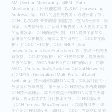
SM（Section Monitoring）和PM（Path
Monitoring）用于性能监测，以及FA（Forwarding
Address）等。 OTN的监控与告警： 通过开销字节，
OTN可以实现对业务的端到端监控，包括信号质量、误
码率、丢失信号等，并及时上报告警，大大提高了网络
的运维效率。 OTN的保护机制： OTN提供了多层次、
多维度的保护机制，确保网络的可靠性。 ODU层的保
护： 如ODU 1+1保护、ODU SNCP（Sub-
network Connection Protection）等，实现业务的快
速倒换。 OCh层的保护： 如1+1光层保护，提供更低
层级的保护。 ASON/GMPLS在OTN中的应用： 讲解
ASON（Automatically Switched Optical Network）
和GMPLS（Generalized Multi-Protocol Label
Switching）技术如何赋能OTN网络，实现智能化的业
务调度和故障自愈。 第三章：OTN关键设备构成 理解
OTN技术原理后，本章将聚焦于构成OTN网络的关键
设备，揭示其内在功能和技术细节。 OTN终端设备
（OTN Terminal/Mux/Demux）： 功能与组成： 详
细介绍OTN终端设备（如OTU、ODU）在网络边缘的