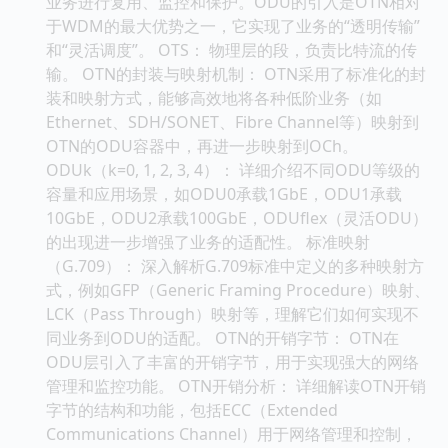
业务进行复用、监控和保护。ODU的引入是OTN相对
于WDM的最大优势之一，它实现了业务的“透明传输”
和“灵活调度”。 OTS： 物理层的段，负责比特流的传
输。 OTN的封装与映射机制： OTN采用了标准化的封
装和映射方式，能够高效地将各种低阶业务（如
Ethernet、SDH/SONET、Fibre Channel等）映射到
OTN的ODU容器中，再进一步映射到OCh。
ODUk（k=0, 1, 2, 3, 4）： 详细介绍不同ODU等级的
容量和应用场景，如ODU0承载1GbE，ODU1承载
10GbE，ODU2承载100GbE，ODUflex（灵活ODU）
的出现进一步增强了业务的适配性。 标准映射
（G.709）： 深入解析G.709标准中定义的多种映射方
式，例如GFP（Generic Framing Procedure）映射、
LCK（Pass Through）映射等，理解它们如何实现不
同业务到ODU的适配。 OTN的开销字节： OTN在
ODU层引入了丰富的开销字节，用于实现强大的网络
管理和监控功能。 OTN开销分析： 详细解读OTN开销
字节的结构和功能，包括ECC（Extended
Communications Channel）用于网络管理和控制，