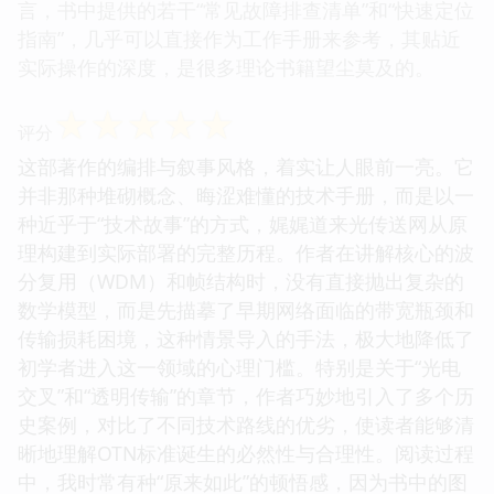
言，书中提供的若干“常见故障排查清单”和“快速定位
指南”，几乎可以直接作为工作手册来参考，其贴近
实际操作的深度，是很多理论书籍望尘莫及的。
☆
☆
☆
☆
☆
评分
这部著作的编排与叙事风格，着实让人眼前一亮。它
并非那种堆砌概念、晦涩难懂的技术手册，而是以一
种近乎于“技术故事”的方式，娓娓道来光传送网从原
理构建到实际部署的完整历程。作者在讲解核心的波
分复用（WDM）和帧结构时，没有直接抛出复杂的
数学模型，而是先描摹了早期网络面临的带宽瓶颈和
传输损耗困境，这种情景导入的手法，极大地降低了
初学者进入这一领域的心理门槛。特别是关于“光电
交叉”和“透明传输”的章节，作者巧妙地引入了多个历
史案例，对比了不同技术路线的优劣，使读者能够清
晰地理解OTN标准诞生的必然性与合理性。阅读过程
中，我时常有种“原来如此”的顿悟感，因为书中的图