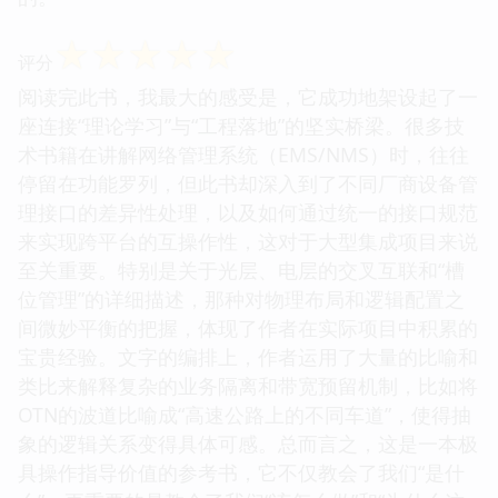
☆
☆
☆
☆
☆
评分
阅读完此书，我最大的感受是，它成功地架设起了一
座连接“理论学习”与“工程落地”的坚实桥梁。很多技
术书籍在讲解网络管理系统（EMS/NMS）时，往往
停留在功能罗列，但此书却深入到了不同厂商设备管
理接口的差异性处理，以及如何通过统一的接口规范
来实现跨平台的互操作性，这对于大型集成项目来说
至关重要。特别是关于光层、电层的交叉互联和“槽
位管理”的详细描述，那种对物理布局和逻辑配置之
间微妙平衡的把握，体现了作者在实际项目中积累的
宝贵经验。文字的编排上，作者运用了大量的比喻和
类比来解释复杂的业务隔离和带宽预留机制，比如将
OTN的波道比喻成“高速公路上的不同车道”，使得抽
象的逻辑关系变得具体可感。总而言之，这是一本极
具操作指导价值的参考书，它不仅教会了我们“是什