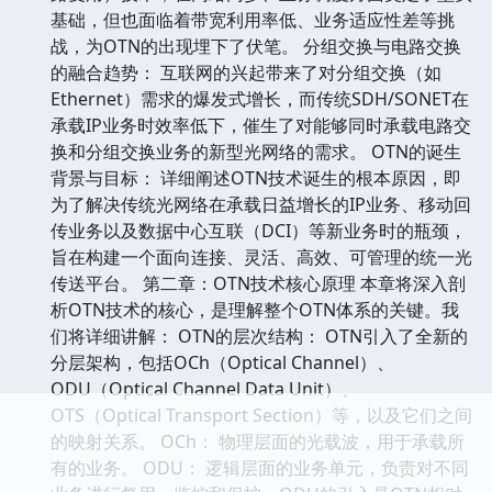
基础，但也面临着带宽利用率低、业务适应性差等挑
战，为OTN的出现埋下了伏笔。 分组交换与电路交换
的融合趋势： 互联网的兴起带来了对分组交换（如
Ethernet）需求的爆发式增长，而传统SDH/SONET在
承载IP业务时效率低下，催生了对能够同时承载电路交
换和分组交换业务的新型光网络的需求。 OTN的诞生
背景与目标： 详细阐述OTN技术诞生的根本原因，即
为了解决传统光网络在承载日益增长的IP业务、移动回
传业务以及数据中心互联（DCI）等新业务时的瓶颈，
旨在构建一个面向连接、灵活、高效、可管理的统一光
传送平台。 第二章：OTN技术核心原理 本章将深入剖
析OTN技术的核心，是理解整个OTN体系的关键。我
们将详细讲解： OTN的层次结构： OTN引入了全新的
分层架构，包括OCh（Optical Channel）、
ODU（Optical Channel Data Unit）、
OTS（Optical Transport Section）等，以及它们之间
的映射关系。 OCh： 物理层面的光载波，用于承载所
有的业务。 ODU： 逻辑层面的业务单元，负责对不同