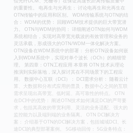
偿光纤DCM、光栅等）在保证高速长距离传输质量中
的重要性。 电再生与光再生： 讨论电再生和光再生在
OTN传输中的应用和区别。 WDM传输系统与OTN的结
合： WDM的优势： 回顾WDM技术提供的巨大带宽潜
力。 OTN与WDM的协同： 详细阐述OTN如何与WDM
系统相结合，实现对高带宽光载波的有效管理和业务的
灵活承载，形成强大的OTN/WDM一体化解决方案。
OTN设备在WDM系统中的部署： 分析OTN设备如何嵌
入到WDM系统中，实现对单个波长（OCh）的精细管
理。 第四章：OTN工程应用 本章将 OTN 技术从理论
推演到实际落地，深入探讨其在不同场景下的工程应
用。 数据中心互联（DCI）： DCI需求分析： 随着云计
算、大数据和分布式应用的普及，数据中心之间的互联
需求呈现出高带宽、低时延、高可靠性的特点。 OTN
在DCI中的优势： 阐述OTN技术如何满足DCI的严苛要
求，包括其高效的带宽利用、灵活的业务适配、强大的
监控能力以及端到端的业务隔离。 OTN DCI解决方
案： 介绍基于OTN的DCI解决方案，包括城域DCI、长
途DCI的典型部署案例。 5G移动回传： 5G业务特点：