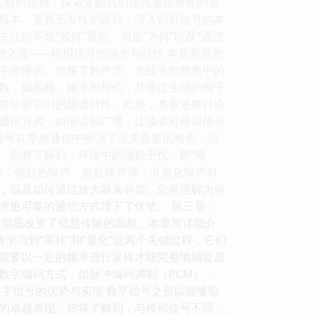
入胜的旅程，探索支配我们现代通信世界的基
根本、更具启发性的路径：深入剖析信号的本
的不是“如何”通信，而是“为何”以及“通过
动之源——模拟信号的诞生与特性 本章将带您
中传播的。您将了解声音、光线等自然界中的
数，如振幅、频率和相位，并通过生动的例子
并分析它们的频谱特性。此外，本章还将讨论
通信方式，如电话和广播，让读者对模拟信号
信号在早期通信中扮演了至关重要的角色，但
。您将了解到，环境中的随机干扰，即“噪
源，例如热噪声、散粒噪声等，并量化噪声对
，以及如何通过放大器来补偿。您将理解为何
求更可靠的通信方式埋下了伏笔。 第三章：
并彻底改变了信息传输的面貌。本章将详细介
学习到“采样”和“量化”这两个关键过程，它们
需要以一定的频率进行采样才能完整地捕捉原
数字编码方式，如脉冲编码调制（PCM），
字信号的优势与实现 数字信号之所以能够取
的卓越表现。您将了解到，与模拟信号不同，