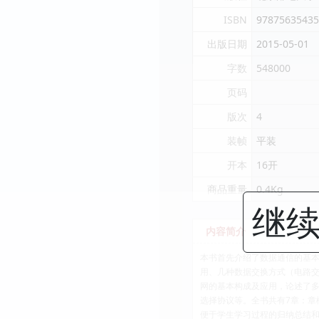
ISBN
97875635435
出版日期
2015-05-01
字数
548000
页码
版次
4
装帧
平装
开本
16开
商品重量
0.4Kg
继续
内容简介
本书首先介绍了数据通信的基
用、几种数据交换方式（电路交
网的基本构成及应用，论述了多协
选择协议等。全书共有7章：章
便于学生学习过程的归纳总结