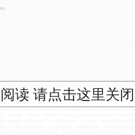
64
阅读 请点击这里关
本概念，然后对数据信号的基带传输、频带传输和数字数据传输这三种基本传输方式进
换、报文交换、分组交换、帧中继和ATM交换）及数据通信网络体系结构，继而介绍了
议标签交换（MPLS）网和下一代网络（NGN）。后介绍了计算机网络的相关内容，主
概述，第2章数据信号的传输，第3章差错控制，第4章数据交换，第5章数据通信网络
和培养学生分析问题和解决问题的能力，在每章后都附有本章重点内容小结和习题。