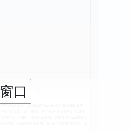
闭窗口
行了详细的论述，接着分析了差错控制的基本理论及应
分组交换网、帧中继网、数字数据网（DDN）和ATM
要包括局域网、宽带IP城域网、路由器与Inter的路由
体系结构，第6章数据通信网，第7章计算机网络技术。为