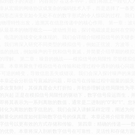
拟到数字的演进》 内容简介 在这本书中，我们将踏上一段引人
非从宏观的网络协议或复杂的编码技术入手，而是选择了一条更
拟形态演变至如今无处不在的数字形式的令人惊叹的过程。我们关注
的物理特性出发，追溯其在信息传递中的核心作用。 第一章：波
从最基本的物理概念——波动性开始，探讨电磁波是如何在空间
、电流的连续变化来体现的。我们会详细介绍模拟信号的关键参
。我们将深入研究不同类型的模拟信号，例如正弦波、方波等，
临的挑战，例如噪声的干扰和信号衰减，并简要介绍早期的模拟
的理解。 第二章：噪音的挑战——模拟信号的局限性 尽管模拟
露。本章将聚焦于模拟信号在传输和处理过程中遇到的核心问题
不可逆的畸变，导致信息丢失或错误。我们会深入探讨噪声的来
本章还会分析信号衰减的问题，即信号在传输过程中能量的损失
多次复制时，其保真度会大打折扣，并初步理解这些局限性为寻
的兴起 正是在模拟信号局限性的驱动下，数字信号应运而生，
将其表示为一系列离散的数值，通常是二进制的“0”和“1”。您将
转化为离散的数字信息的。我们会深入讲解采样定理，阐述为何
解量化的精度如何影响数字信号的保真度。本章还将介绍常用的
字信号以更有效的方式存储和传输。 第四章：精确的传递——数
的优势。本章将深入剖析数字信号在可靠性、灵活性和存储方面