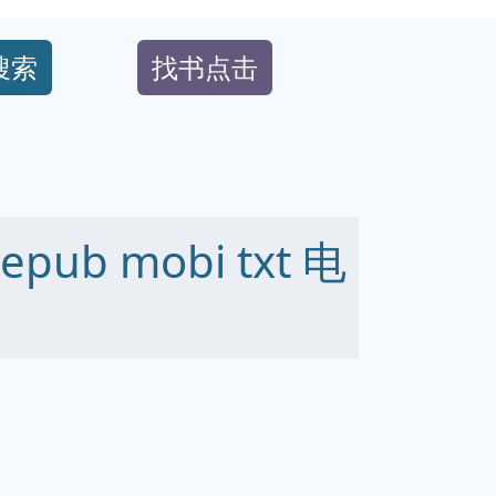
搜索
找书点击
ub mobi txt 电