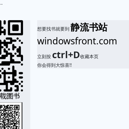
.
静流书站
想要找书就要到
windowsfront.com
ctrl+D
立刻按
收藏本页
你会得到大惊喜!!