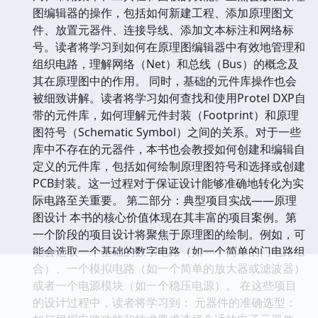
图编辑器的操作，包括如何新建工程、添加原理图文
件、放置元器件、连接导线、添加文本标注和网络标
号。读者将学习到如何在原理图编辑器中有效地管理和
组织电路，理解网络（Net）和总线（Bus）的概念及
其在原理图中的作用。 同时，基础的元件库操作也会
被细致讲解。读者将学习如何查找和使用Protel DXP自
带的元件库，如何理解元件封装（Footprint）和原理
图符号（Schematic Symbol）之间的关系。对于一些
库中不存在的元器件，本书也会教授如何创建和编辑自
定义的元件库，包括如何绘制原理图符号和选择或创建
PCB封装。这一过程对于保证设计能够准确地转化为实
际电路至关重要。 第二部分：典型项目实战——原理
图设计 本书的核心价值体现在其丰富的项目案例。第
一个阶段的项目设计将聚焦于原理图的绘制。例如，可
能会选取一个基础的数字电路（如一个简单的门电路组
合）、一个模拟电路（如一个简单的放大器或滤波器）
或者一个电源模块（如一个稳压电源）。 在这些项目
的设计过程中，读者将学习到： 元器件的准确选型：