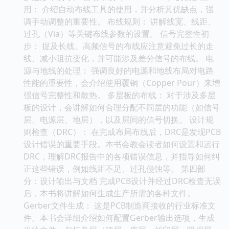
用： 介绍自动布线工具的使用，并分析其优缺点，强
调手动调整的重要性。 布线规则： 讲解线宽、线距、
过孔（Via）等关键布线参数的设置。 信号完整性初
步： 提及长线、高频信号的布线应注意避免过长的走
线、减小阻抗变化，并可能涉及差分信号的布线。 电
源与地线的处理： 强调良好的电源和地线布局对电路
性能的重要性，会介绍使用覆铜（Copper Pour）来增
强信号完整性和散热。 多层板的布线： 对于涉及多层
板的设计，会讲解如何合理分配不同层的功能（如信号
层、电源层、地层），以及层间的信号切换。 设计规
则检查（DRC）： 在完成布局布线后，DRC是发现PCB
设计错误的重要手段。本书会教会读者如何设置和运行
DRC，理解DRC报告中的各项错误信息，并指导如何纠
正这些错误，例如线距不足、过孔侵蚀等。 第四部
分：设计输出与文档 完成PCB设计并经过DRC检查无误
后，本书将讲解如何生成生产所需的各种文件。
Gerber文件生成： 这是PCB制造商接收的行业标准文
件。本书会详细介绍如何配置Gerber输出选项，生成