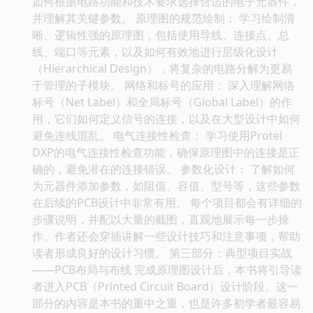
如何根据电路功能和技术要求选择合适的电子元器件，
并理解其关键参数。 原理图的规范绘制： 学习绘制清
晰、逻辑性强的原理图，包括使用导线、连接点、总
线、端口等元素，以及如何有效地进行层级化设计
（Hierarchical Design），将复杂的电路分解为更易
于管理的子模块。 网络和标号的应用： 深入理解网络
标号（Net Label）和全局标号（Global Label）的作
用，它们如何定义信号的连接，以及在大型设计中如何
避免连线混乱。 电气连接性检查： 学习使用Protel
DXP的电气连接性检查功能，确保原理图中的连接是正
确的，避免潜在的连接错误。 参数化设计： 了解如何
为元器件添加参数，如阻值、容值、型号等，这些参数
在后续的PCB设计中非常有用。 每个项目都会有详细的
步骤说明，并配以大量的截图，直观地展示每一步操
作。作者还会穿插讲解一些设计技巧和注意事项，帮助
读者形成良好的设计习惯。 第三部分：典型项目实战
——PCB布局与布线 完成原理图设计后，本书将引导读
者进入PCB（Printed Circuit Board）设计阶段。这一
部分的内容是本书的重中之重，也是许多初学者最容易