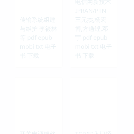
电信网新技术
IPRAN/PTN
传输系统组建
王元杰,杨宏
与维护 李筱林
博,方遒铿,邓
等 pdf epub
宇 pdf epub
mobi txt 电子
mobi txt 电子
书 下载
书 下载
开关电源维修
TCP/IP入门经