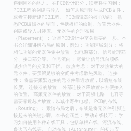
遇到困难的地方。 在PCB设计部分，读者将学习到：
PCB工程的创建与导入： 如何从原理图生成PCB文件，
或者直接新建PCB工程。 PCB编辑器的核心功能： 熟
悉PCB编辑器的界面，包括板框的绘制、放置元器件、
创建或导入封装库。 元器件的合理布局
（Placement）： 这是PCB设计中至关重要的一步。本
书会详细讲解布局的原则，例如： 功能区域划分： 将
相似功能的元器件集中放置，如电源部分、信号处理部
分、接口部分等。 信号流向： 尽量让信号流向顺畅，
减少信号的交叉和干扰。 散热考虑： 对于发热量大的
元器件，要预留足够的空间并考虑散热风道。 连接
性： 将需要频繁连接的元器件靠近放置，以缩短布线
长度。 连接器的放置： 外部连接器应放置在方便接入
的位置。 高频元器件的放置： 对于高频电路，电容等
需要靠近芯片放置，以减小寄生电感。 PCB的布线
（Routing）： 紧随布局之后，布线是将元器件引脚连
接起来的关键步骤。本书会涵盖： 手动布线技巧： 学
习如何使用各种布线工具，包括单根布线、河流布线、
多边形布线等。 自动布线（Autorouter）的初步应