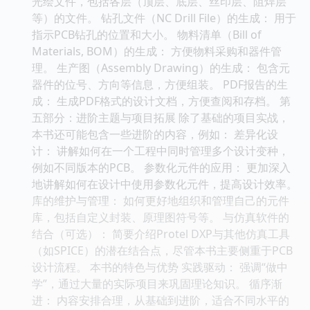
光绘文件，包括各层（顶层、底层、丝印层、阻焊层
等）的文件。 钻孔文件（NC Drill File）的生成： 用于
指示PCB钻孔的位置和大小。 物料清单（Bill of
Materials, BOM）的生成： 方便物料采购和器件管
理。 生产图（Assembly Drawing）的生成： 包含元
器件的位号、方向等信息，方便组装。 PDF报告的生
成： 生成PDF格式的设计文档，方便查阅和存档。 第
五部分：进阶主题与项目拓展 除了基础的项目实战，
本书还可能包含一些进阶的内容，例如： 差异化设
计： 讲解如何在一个工程中同时管理多个设计变种，
例如不同版本的PCB。 参数化元件的应用： 更加深入
地讲解如何在设计中使用参数化元件，提高设计效率。
库的维护与管理： 如何更好地组织和管理自己的元件
库，包括自定义封装、原理图符号等。 与仿真软件的
结合（可选）： 简要介绍Protel DXP与其他仿真工具
（如SPICE）的潜在结合点，尽管本书主要侧重于PCB
设计流程。 本书的特色与优势 实践驱动： 强调“做中
学”，通过大量的实际项目来巩固理论知识。 循序渐
进： 内容安排合理，从基础到进阶，适合不同水平的