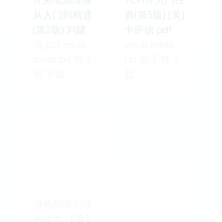
从入门到精通
典(第5版) [美]
(第2版) 刘建
卡萨德 pdf
清 pdf epub
epub mobi
mobi txt 电子
txt 电子书 下
书 下载
载
绿色网络与绿
色技术 【澳】