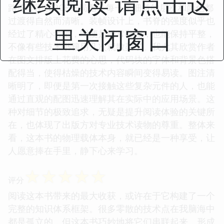
继续阅读 请点击这
路原理图和PCB布局图，每一个细微的层次和颜色都
过渡得自然而清晰。装帧设计上，书脊的强度似乎也
里关闭窗口
经过了精心考量，即便是经常翻阅，也能保持平整，
不像有些技术书籍用几次就散架了。我尤其欣赏作者
在图文排版上花费的心思，代码块的字体和背景色搭
配得当，使得枯燥的技术内容瞬间变得易读。图注清
晰明了，即便是第一次接触这些复杂元件的人，也能
通过直观的配图迅速理解其在实际中的应用场景。这
种对细节的极致追求，无疑是提升阅读体验的关键所
在，也体现了出版方对专业技术读物的尊重。整体来
看，这本书的物理载体本身，就已经是一种享受，让
人愿意捧在手里，静下心来学习。
☆
☆
☆
☆
☆
评分
阅读这本书带来的最大收获，或许在于它构建了一个
完整的知识体系框架。很多零散的技术点在我脑海中
都是孤立的，但这本书巧妙地将它们串联起来，形成