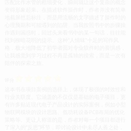
匹配比作水管的粗细变化，瞬间就让这个复杂的概念
变得形象起来。在描述软件操作时，作者并没有简单
地截屏然后标注，而是用流畅的文字描述了操作时的
心理预期和可能遇到的陷阱。当我按照书中的步骤操
作遇到困惑时，回过头来看书中的某一句话，往往能
找到柳暗花明的提示。这种“人情味”十足的写作风
格，极大地降低了初学者面对专业软件时的畏惧感，
让我感觉到学习过程不再是孤独的摸索，而是一次有
陪伴的探索之旅。
☆
☆
☆
☆
☆
评分
这本书在项目案例的选择上，体现了极强的时效性和
行业关联度。它涵盖的不仅仅是基础的电子项目，更
有许多贴近现代电子产品设计的实际案例，例如小型
物联网模块的设计思路、低功耗设备PCB布局的优化
策略等。更让人称道的是，作者对每一个项目都进行
了深入的“反思”环节，即讨论设计中未尽人善之处，