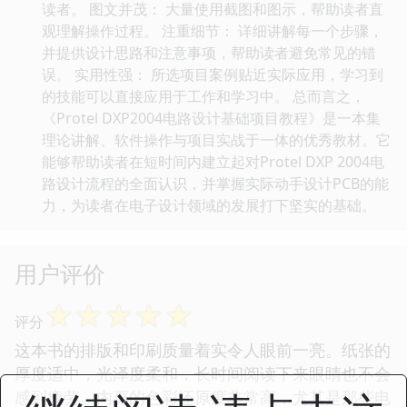
读者。 图文并茂： 大量使用截图和图示，帮助读者直
观理解操作过程。 注重细节： 详细讲解每一个步骤，
并提供设计思路和注意事项，帮助读者避免常见的错
误。 实用性强： 所选项目案例贴近实际应用，学习到
的技能可以直接应用于工作和学习中。 总而言之，
《Protel DXP2004电路设计基础项目教程》是一本集
理论讲解、软件操作与项目实战于一体的优秀教材。它
能够帮助读者在短时间内建立起对Protel DXP 2004电
路设计流程的全面认识，并掌握实际动手设计PCB的能
力，为读者在电子设计领域的发展打下坚实的基础。
用户评价
☆
☆
☆
☆
☆
评分
这本书的排版和印刷质量着实令人眼前一亮。纸张的
厚度适中，光泽度柔和，长时间阅读下来眼睛也不会
感到疲劳。内页的色彩还原度非常高，尤其是那些电