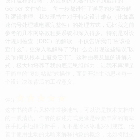
设计流程的剖析，从最初的元器件选型到最终的
Gerber 文件输出，每一步都进行了详尽的步骤分解
和逻辑推理。我发现书中对于特定设计难点（比如高
速信号处理或电源完整性）的处理方式，远比我之前
参考的几本网络教程要系统和深入得多。特别是对设
计规则检查（DRC）的解读，不仅告诉我们“应该检
查什么”，更深入地解释了“为什么会出现这些错误”以
及“如何从根本上避免它们”。这种由表及里的讲解方
式，极大地培养了我的底层思维能力，让我不再满足
于简单的“复制粘贴”式操作，而是开始主动思考每一
个设计决策背后的工程意义。
☆
☆
☆
☆
☆
评分
这本书的语言风格非常接地气，可以说是技术文档中
的一股清流。作者的叙述方式更像是经验丰富的前辈
在手把手地指导新手，而不是冷冰冰地罗列规范。他
善于使用生动的比喻来解释抽象的概念，比如将阻抗