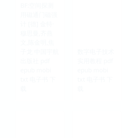
BF:空间探测
用磁通门磁强
计 [德] 金特·
穆思曼,齐燕
文,陈金明,焦
子龙 中国宇航
数字电子技术
出版社 pdf
实用教程 pdf
epub mobi
epub mobi
txt 电子书 下
txt 电子书 下
载
载