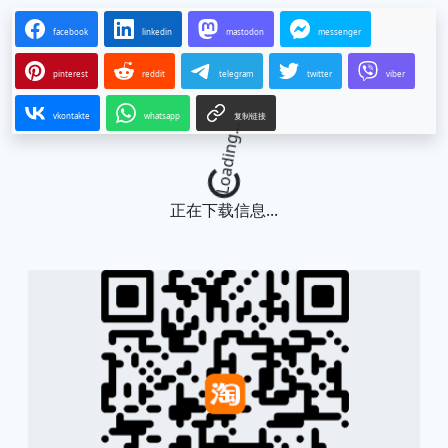
facebook
linkedin
mastodon
messenger
pinterest
reddit
telegram
twitter
viber
vkontakte
whatsapp
复制链接
Loading...
正在下载信息...