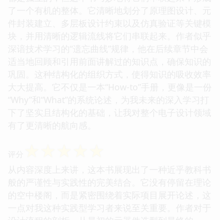
了一个有机的整体。它清晰地划分了原理图设计、元
件封装建立、多层板设计约束以及仿真验证等关键模
块，并用清晰的逻辑流线将它们串联起来。作者似乎
深谙技术学习的“遗忘曲线”规律，他在后续章节中会
适当地回顾和引用前面讲解过的知识点，确保知识的
巩固。这种结构化的组织方式，使得知识的吸收效率
大大提高。它不仅是一本“How-to”手册，更像是一份
“Why”和“What”的系统论述，为我未来的深入学习打
下了坚实且结构化的基础，让我对整个电子设计领域
有了更清晰的航向感。
☆
☆
☆
☆
☆
评分
从内容深度上来讲，这本书展现出了一种近乎教科书
般的严谨性与实践性的完美结合。它没有停留在理论
的空中楼阁，而是紧密围绕着实际项目展开论述，这
一点对我这种实践型学习者来说至关重要。作者对于