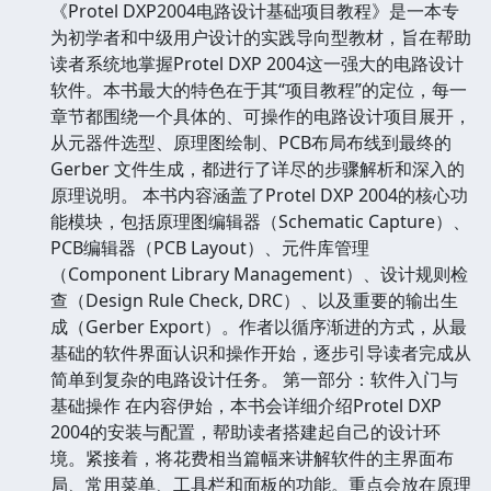
《Protel DXP2004电路设计基础项目教程》是一本专
为初学者和中级用户设计的实践导向型教材，旨在帮助
读者系统地掌握Protel DXP 2004这一强大的电路设计
软件。本书最大的特色在于其“项目教程”的定位，每一
章节都围绕一个具体的、可操作的电路设计项目展开，
从元器件选型、原理图绘制、PCB布局布线到最终的
Gerber 文件生成，都进行了详尽的步骤解析和深入的
原理说明。 本书内容涵盖了Protel DXP 2004的核心功
能模块，包括原理图编辑器（Schematic Capture）、
PCB编辑器（PCB Layout）、元件库管理
（Component Library Management）、设计规则检
查（Design Rule Check, DRC）、以及重要的输出生
成（Gerber Export）。作者以循序渐进的方式，从最
基础的软件界面认识和操作开始，逐步引导读者完成从
简单到复杂的电路设计任务。 第一部分：软件入门与
基础操作 在内容伊始，本书会详细介绍Protel DXP
2004的安装与配置，帮助读者搭建起自己的设计环
境。紧接着，将花费相当篇幅来讲解软件的主界面布
局、常用菜单、工具栏和面板的功能。重点会放在原理