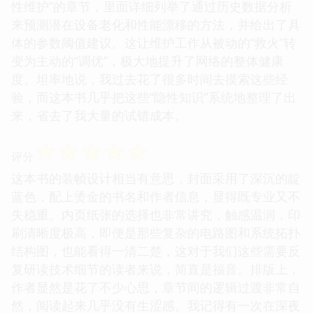
性维护”的章节，里面详细列举了通过历史数据分析
来预测潜在设备老化和性能漂移的方法，并给出了具
体的参数阈值建议。这让维护工作从被动的“救火”转
变为主动的“调优”，极大地提升了网络的整体健康
度。坦率地说，我过去花了很多时间去摸索这些经
验，而这本书几乎把这些“隐性知识”系统地整理了出
来，省去了我大量的试错成本。
☆
☆
☆
☆
☆
评分
这本书的装帧设计相当有意思，封面采用了深沉的靛
蓝色，配上烫金的书名和作者信息，显得既专业又不
失稳重。内页纸张的选择也非常讲究，触感温润，印
刷清晰度极高，即便是那些复杂的电路图和系统拓扑
结构图，也能看得一清二楚，这对于我们这些需要反
复研读技术细节的读者来说，简直是福音。排版上，
作者显然是花了不少心思，章节间的逻辑过渡非常自
然，阅读起来几乎没有生涩感。我记得有一次在深夜