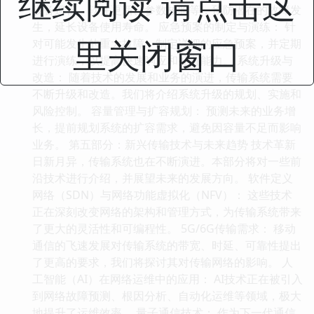
继续阅读 请点击这
设备巡检、软件更新、参数校验等，预防潜在的故障发
生，延长设备使用寿命。 应急预案的制定与演练： 针
里关闭窗口
对可能发生的重大故障，制定详细的应急预案，并定期
进行演练，以提高快速响应和处置能力。 系统升级与
改造： 随着技术的发展和业务的演进，传输系统需要
不断升级和改造。我们将介绍系统升级的规划、实施和
风险控制。 容量管理与扩容规划： 预测未来的业务增
长，提前规划系统的扩容需求，避免因容量不足而影响
业务。 第五部分：新兴传输技术与未来趋势 技术革新
日新月异，传输系统也在不断演进。本部分将对一些前
沿技术进行介绍，并展望未来的发展方向。 软件定义
网络（SDN）与网络功能虚拟化（NFV）： 这些技术
正在深刻改变网络的架构和管理方式，为传输系统带来
了更大的灵活性和可编程性。 5G/6G传输需求： 移动
通信的飞速发展对传输系统的带宽、时延、可靠性提出
了更高的要求，我们将探讨其对传输网络的影响。 人
工智能（AI）在网络运维中的应用： AI技术正在被引入
到网络故障预测、根因分析、自动化运维等领域，极大
地提升了运维效率。 量子通信技术： 作为下一代通信