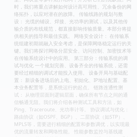
时，我们将重点讲解如何设计高可用性、冗余备份的网
络拓扑，以应对潜在的故障。 传输线路的规划与敷
设： 光缆的铺设、焊接、光功率的测试，以及其他传
输介质的布线规范，都直接影响传输质量。本部分将提
供相关的指导和最佳实践。 网络安全设计： 在传输系
统组建初期就融入安全考虑，是保障网络稳定运行的关
键。我们将探讨网络分层安全、访问控制、加密技术等
在传输系统设计中的应用。 第三部分：传输系统的调
试与优化 一个规划完善、设备齐全的传输系统，还需
要经过精细的调试才能投入使用。 设备开局与基础配
置： 新设备进场后的上电、初始化、IP地址配置、基
本业务配置等，是系统运行的起点。 链路连通性测
试： 从物理层面到逻辑层面，确保所有节点之间的通
信畅通无阻。我们将介绍各种测试工具和方法，如
Ping、Traceroute、光功率计等。 协议调试与优化：
路由协议（如OSPF、BGP）、二层协议（如STP）、
MPLS等，需要进行精细的配置和参数调优，以实现最
优的流量转发和网络性能。 性能参数监控与基线建