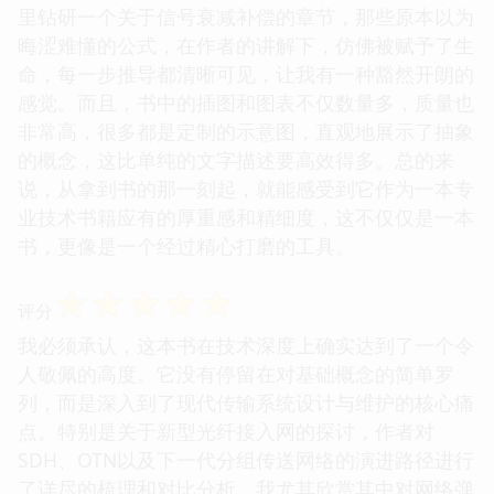
里钻研一个关于信号衰减补偿的章节，那些原本以为
晦涩难懂的公式，在作者的讲解下，仿佛被赋予了生
命，每一步推导都清晰可见，让我有一种豁然开朗的
感觉。而且，书中的插图和图表不仅数量多，质量也
非常高，很多都是定制的示意图，直观地展示了抽象
的概念，这比单纯的文字描述要高效得多。总的来
说，从拿到书的那一刻起，就能感受到它作为一本专
业技术书籍应有的厚重感和精细度，这不仅仅是一本
书，更像是一个经过精心打磨的工具。
☆
☆
☆
☆
☆
评分
我必须承认，这本书在技术深度上确实达到了一个令
人敬佩的高度。它没有停留在对基础概念的简单罗
列，而是深入到了现代传输系统设计与维护的核心痛
点。特别是关于新型光纤接入网的探讨，作者对
SDH、OTN以及下一代分组传送网络的演进路径进行
了详尽的梳理和对比分析。我尤其欣赏其中对网络弹