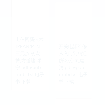
电信网新技术
IPRAN/PTN
开关电源维修
王元杰,杨宏
从入门到精通
博,方遒铿,邓
(第2版) 刘建
宇 pdf epub
清 pdf epub
mobi txt 电子
mobi txt 电子
书 下载
书 下载