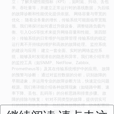
立： 了解关键性能指标（KPI），如时延、抖动、丢包
率、吞吐量等，并建立正常运行时的基线数据，为后续
的故障诊断和性能优化提供依据。 网络容量与带宽的
优化： 随着业务量的增长，传输系统可能面临带宽瓶
颈。我们将探讨如何通过升级设备、调整链路负载均
衡、引入QoS等技术来提升网络容量和性能。 第四部
分：传输系统的日常维护与故障管理 传输系统的稳定
运行离不开持续的维护和高效的故障处理。 监控系统
的建设与应用： 建立一套全面、实时的网络监控系
统，能够及时发现潜在的隐患和异常。我们将介绍常用
的监控工具（如SNMP、NetFlow、Zabbix、
Prometheus等）及其在传输系统维护中的应用。 故障
的预警与诊断： 通过对监控数据的分析，识别故障的
早期迹象，并运用专业的故障诊断方法，快速定位问题
根源。我们将详细介绍各种故障现象（如链路中断、速
率下降、丢包、乱码等）的分析思路和排查步骤。 故
障的排除与恢复： 针对不同类型的故障，提供切实可
行的排除和恢复方案。包括硬件故障处理、软件配置回
退、业务恢复流程等。 预防性维护策略： 通过定期的