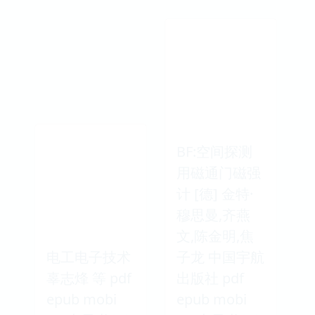
BF:空间探测
用磁通门磁强
计 [德] 金特·
穆思曼,齐燕
文,陈金明,焦
电工电子技术
子龙 中国宇航
辜志烽 等 pdf
出版社 pdf
epub mobi
epub mobi