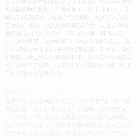
心，没有太多华丽的辞藻，直击要害。比如在讲解设
备故障诊断流程时，作者采用了一种“自上而下，排
除法”的逻辑路径，这完全符合我们一线维护人员的
实际操作习惯。他会反复强调“安全第一，数据备份
是前提”这样的行业金科玉律，而不是一味追求速
度。在我看来，这种强调“工匠精神”的写作态度，远
比那些堆砌新潮术语的书籍更有价值。书中的一些维
护策略，我已经开始在我的日常工作中进行小规模试
点，效果立竿见影，这充分证明了其内容的前瞻性和
实用性是经得起考验的。
☆
☆
☆
☆
☆
评分
这本书最让我感到惊喜的是它对于“维护”这一环节的
重视程度，很多教科书往往在系统建成后就戛然而
止，但这本书却将大量的笔墨用于后期的运营和优
化。它详尽地描述了从日常巡检到突发故障应急响应
的全生命周期管理流程。我特别喜欢其中关于“预防