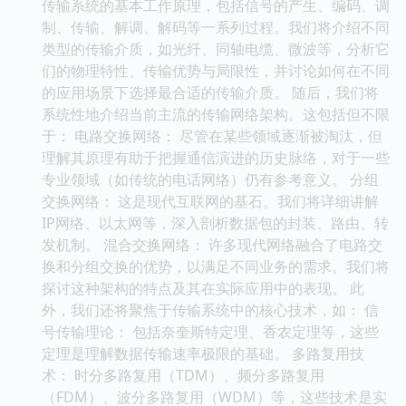
传输系统的基本工作原理，包括信号的产生、编码、调
制、传输、解调、解码等一系列过程。我们将介绍不同
类型的传输介质，如光纤、同轴电缆、微波等，分析它
们的物理特性、传输优势与局限性，并讨论如何在不同
的应用场景下选择最合适的传输介质。 随后，我们将
系统性地介绍当前主流的传输网络架构。这包括但不限
于： 电路交换网络： 尽管在某些领域逐渐被淘汰，但
理解其原理有助于把握通信演进的历史脉络，对于一些
专业领域（如传统的电话网络）仍有参考意义。 分组
交换网络： 这是现代互联网的基石。我们将详细讲解
IP网络、以太网等，深入剖析数据包的封装、路由、转
发机制。 混合交换网络： 许多现代网络融合了电路交
换和分组交换的优势，以满足不同业务的需求。我们将
探讨这种架构的特点及其在实际应用中的表现。 此
外，我们还将聚焦于传输系统中的核心技术，如： 信
号传输理论： 包括奈奎斯特定理、香农定理等，这些
定理是理解数据传输速率极限的基础。 多路复用技
术： 时分多路复用（TDM）、频分多路复用
（FDM）、波分多路复用（WDM）等，这些技术是实