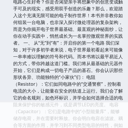
电路心生好奇？你是否渴望亲手将想象中的创意变成触
手可及的现实，感受用双手创造的乐趣？那么，欢迎踏
入这个充满无限可能的电子制作世界！本书并非教你如
何组装一台电脑，也非深入探讨微处理器的复杂架构，
而是为你揭开电子世界最基础、最直观的神秘面纱，让
你在动手实践中，悄然成长为一名掌控微观世界的实践
者。 一、 从“无”到“有”：开启你的第一个电路 我们深
知，对于许多初学者来说，电子世界最初看起来可能像
一串串难以理解的符号和代码。而本书将以最平易近人
的方式，带你跨越这道门槛。我们将从最基础的元器件
开始，它们是构成一切电子产品的基石。你会认识那些
形状各异、功能独特的“小家伙”们： 电阻
（Resistor）：它们如同电路中的“交通警察”，控制着
电流的大小，让能量在安全的轨道上运行。我们会了解
它的命名规则，如色环标识，并学会如何选择合适的电
阻来保护你的敏感元件，或是调节LED的亮度。 电容
（Capacitor）：它们是电路中的“小型能量库”，能够
储存电荷，并在需要时释放。你会明白电容在滤波、耦
合等方面的作用，并学习到不同类型电容的特性，例如