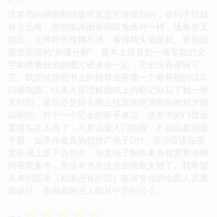
这本书的插图和排版简直是灾难级别的，拿到手我就
有点后悔。那些电路图画得跟鬼画符一样，线条交叉
混乱，元件符号模糊不清，看得我头晕眼花。更别提
那些所谓的“步骤分解”，基本上就是把一堆零散的文
字和质量低劣的图片硬凑在一起，完全没有逻辑可
言。我尝试按照书上的指导去搭建一个最基础的LED
闪烁电路，结果光是理解图纸上的标记就花了我一整
天时间，最后还是得去网上找其他更清晰的教程才能
搞明白。对于一个完全的新手来说，这本书的门槛设
置得实在太高了，与其说是入门指南，不如说是劝退
手册。如果作者真的想推广电子DIY，至少应该在视
觉呈现上多下点功夫，毕竟电子制作本身就需要清晰
的视觉参考，而这本书在这方面彻底失败了。我希望
未来的版本（如果还有的话）能请专业的绘图人员重
新设计，否则真的没人能从中学到什么。
☆
☆
☆
☆
☆