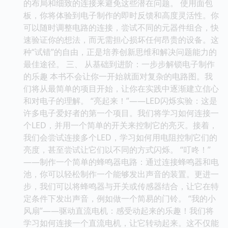
的布局和细致的连接来避免这些潜在问题。 使用面包
板，你将体验到电子制作的即时反馈和高度灵活性。你
可以随时调整电路的连接，尝试不同的元器件组合，快
速验证你的想法，而无需担心损坏任何昂贵的设备。这
种“试错”的自由，正是培养创新思维和解决问题能力的
最佳途径。 三、 从基础到进阶：一步步解锁电子制作
的乐趣 本书不会让你一开始就面对复杂的电路图。我
们将从最简单的项目开始，让你在实践中逐渐建立信心
和对电子的理解。 “亮起来！”——LED闪烁实验：这是
许多电子爱好者的第一个项目。我们将学习如何连接一
个LED，并用一个简单的开关来控制它的亮灭。接着，
我们会尝试连接多个LED，学习如何用电阻控制它们的
亮度，甚至尝试让它们以不同的方式闪烁。 “叮咚！”
——制作一个简单的蜂鸣器电路：通过连接蜂鸣器和电
池，你可以轻松制作一个能够发出声音的装置。更进一
步，我们可以将蜂鸣器与开关或传感器结合，让它在特
定条件下发出声音，例如做一个简易的门铃。 “我的小
风扇”——驱动直流电机：感受动起来的乐趣！我们将
学习如何连接一个直流电机，让它转动起来。这不仅能