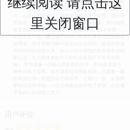
继续阅读 请点击这
影响。这种严谨的逻辑思维将贯穿于你制作的每一个环
节，并逐渐迁移到你生活的其他方面。 增强动手能
力：在这个数字时代，动手能力变得尤为珍贵。通过亲
里关闭窗口
手操作，你会对手部精细动作有更好的掌握，并对物理
世界的互动有更直观的感受。 理解科技：当今世界，
科技无处不在。通过电子制作，你将不再是科技的被动
使用者，而是能够理解科技是如何运作的，甚至能够参
与到科技的创造中来。这会让你对周围的世界有更深刻
的认识，也为你未来的学习和职业发展打下坚实的基
础。 本书就像一位耐心而友善的向导，带你走进这个
神奇的电子世界。你不需要任何预备知识，只需要一颗
好奇的心和一对愿意动手的双手。让我们一起，从最简
单的元器件开始，一点点构建起你的电子梦想，点亮属
于你自己的创造之光！
用户评价
☆
☆
☆
☆
☆
评分