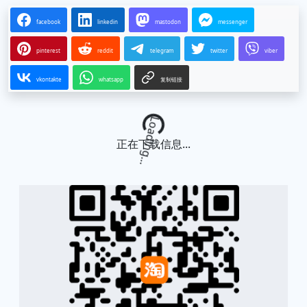
facebook
linkedin
mastodon
messenger
pinterest
reddit
telegram
twitter
viber
vkontakte
whatsapp
复制链接
Loading...
正在下载信息...