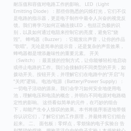
耐压值和容值对电路工作的影响。 LED（Light
Emitting Diode）：那些你熟悉的闪烁灯光，它们不仅
是电路的指示器，更是电子制作中最令人兴奋的视觉反
馈。我们将学习如何正确连接LED，包括正负极的识
别，以及如何通过电阻来控制它的亮度，避免它“烧
毁”。 蜂鸣器（Buzzer）：它能发出声音，让你的作品
“歌唱”。无论是简单的提示音，还是复杂的声音效果，
蜂鸣器都是增添趣味性的重要元素。 开关
（Switch）：最直接的控制方式，让你能够轻松地启动
或停止电路的工作。我们会接触到不同类型的开关，如
拨动开关、按钮开关，并理解它们在电路中的“开启”与
“关闭”逻辑。 电池/电源（Battery/Power Supply）：
一切电子活动的源泉。我们会学习如何安全地使用电
池，理解电压和电流的概念，并明白不同电源对电路稳
定性的影响。 这些看似简单的元件，在巧妙的组合
下，却能产生令人惊叹的效果。本书将循序渐进地带领
你认识它们，了解它们的工作原理，并最终将它们组合
起来。 二、 面包板：零焊点，零烦恼的电子实验台 告
别繁琐的焊接，拥抱灵活自由的电子实验！本书的核心