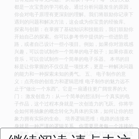
都是一次宝贵的学习机会。通过分析问题发生的原因，
你会对电子原理有更深刻的理解。我们将鼓励你记录下
遇到的问题和解决方法，这会成为你宝贵的经验库。
探索与创新：在掌握了基础知识和技能后，我们鼓励你
开始自己的探索。你可以参考书中提供的一些进阶思
路，或者自己设计一些小项目。例如，如果你对游戏感
兴趣，可以尝试制作一个简单的电子骰子；如果你喜欢
音乐，可以尝试制作一个简单的电子乐器。 本书的目
标是让你掌握的不仅仅是一项技术，更是一种解决问题
的能力和一种探索未知的勇气。 五、 电子制作的意
义：点亮你的创造力和逻辑思维 电子制作的魅力远不
止于“做出一个东西”。它是一扇通往更广阔世界的大
门： 激发创造力：从一个简单的想法到一个真实的电
子作品，这个过程本身就是一次创造力的飞跃。你将学
会如何将抽象的概念转化为具体的实体，如何让你的想
象力拥有实际的生命。 培养逻辑思维：电路的连接本
身就是一种严谨的逻辑关系。你需要思考每一个连接的
必要性，每一个元器件的作用，以及它们之间如何相互