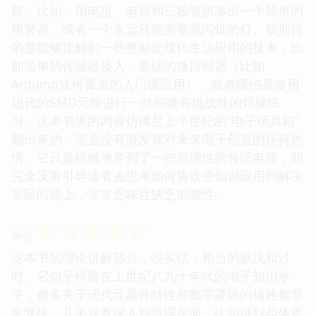
路。比如，用电阻、电容和三极管拼凑出一个简单的
报警器，或者一个永远只能亮着或闪烁的灯。我期待
的是能够接触到一些更贴近现代生活应用的技术，比
如简单的传感器接入、基础的微控制器（比如
Arduino或树莓派的入门级应用），或者哪怕是使用
现代的SMD元件进行一些稍微有挑战性的焊接练
习。这本书里的内容仿佛是上个世纪的“电子玩具箱”
翻出来的，完全没有激发我对未来电子创造的任何热
情。它只是机械地罗列了一些原理性的验证电路，却
完全没有引导读者去思考如何将这些知识应用到解决
实际问题上，非常乏味且缺乏前瞻性。
☆
☆
☆
☆
☆
评分
这本书的理论讲解部分，说实话，相当的肤浅和过
时。它似乎停留在上世纪八九十年代的电子知识水
平，很多关于现代元器件特性和数字逻辑的描述都非
常笼统，几乎没有深入到原理层面。比如讲到晶体管