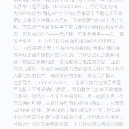
实践平台是面包板（Breadboard）。你可能会好奇，
为何它被称为“面包板”？它的名字来源于早期电子工程
师们会将元器件插在木质的、形似切面包的板上进行实
验。而现代面包板则采用了更方便的金属触点和塑料外
壳，但其核心理念——无焊接、可重复使用——却一直
传承至今。 本书将详细介绍面包板的结构和使用方
法： 内部连接原理：你会清晰地看到面包板内部的金
属导线是如何连接那些小孔的。了解哪些孔是纵向相
连，哪些是横向相连，是搭建稳定电路的关键。 正确
插拔元器件：学会如何轻柔而准确地将元器件的引脚插
入面包板的孔中，确保良好的接触，避免元件损坏。
连接导线（Jumper Wires）：这些五颜六色的导线是
面包板上不可或缺的“桥梁”。我们将学习如何正确地将
导线的一端插入一个元器件的引脚，另一端插入另一个
元器件的引脚，或是连接到面包板的电源轨上，从而完
成电路的连接。 避免短路：面包板虽然方便，但如果
不注意元器件的摆放和导线的连接，很容易发生短路，
导致元件损坏甚至电源过载。本书将强调如何通过清晰