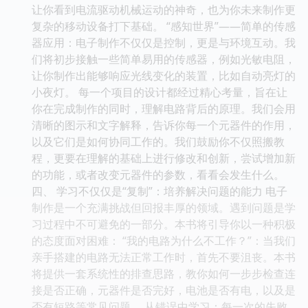
让你看到电流驱动机械运动的神奇，也为你未来制作更
复杂的移动设备打下基础。 “感知世界”——简单的传感
器应用：电子制作不仅仅是控制，更是与环境互动。我
们将初步接触一些简单易用的传感器，例如光敏电阻，
让你制作出能够响应光线变化的装置，比如自动亮灯的
小夜灯。 每一个项目的设计都经过精心考量，旨在让
你在完成制作的同时，理解电路背后的原理。我们会用
清晰的图示和文字解释，告诉你每一个元器件的作用，
以及它们是如何协同工作的。我们鼓励你不仅照搬教
程，更要在理解的基础上进行修改和创新，尝试增加新
的功能，或者改变元器件的参数，看看会发生什么。
四、 学习不仅仅是“复制”：培养解决问题的能力 电子
制作是一个充满挑战但回报丰厚的领域。遇到问题是学
习过程中不可避免的一部分。本书将引导你以一种积极
的态度面对困难： “我的电路为什么不工作？”：当我们
亲手搭建的电路无法正常工作时，首先不要沮丧。本书
将提供一套系统性的排查思路，教你如何一步步检查连
接是否正确，元器件是否完好，电池是否有电，以及是
否有短路等常见问题。 从错误中学习：每一次的失败