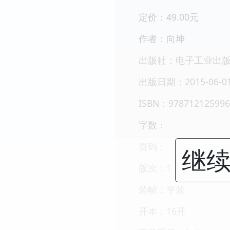
定价：49.00元
作者：向坤
出版社：电子工业出
出版日期：2015-06-0
ISBN：978712125996
字数：
页码：
继续
版次：1
装帧：平装
开本：16开