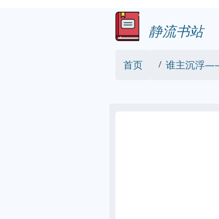
静流书站
首页
谁主沉浮——