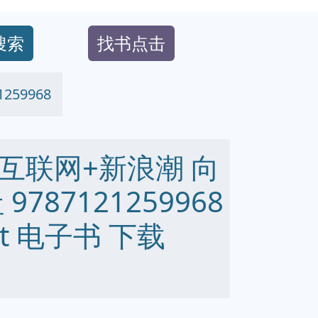
搜索
找书点击
59968
互联网+新浪潮 向
787121259968
 txt 电子书 下载