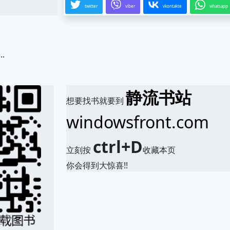
twitter
viber
vkontakte
whatsapp
...
.
静流书站
想要找书就要到
windowsfront.com
ctrl+D
立刻按
收藏本页
你会得到大惊喜!!