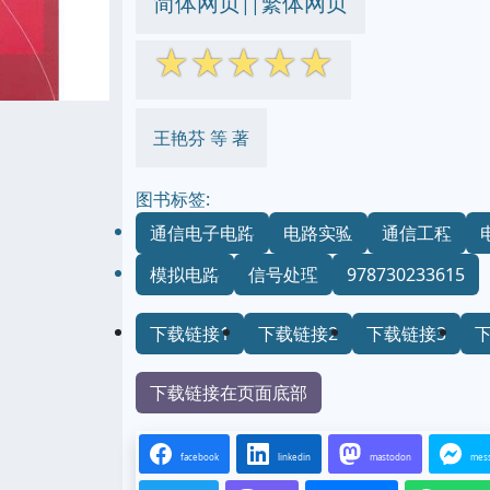
简体网页
繁体网页
||
☆
☆
☆
☆
☆
王艳芬 等 著
图书标签:
通信电子电路
电路实验
通信工程
模拟电路
信号处理
978730233615
下载链接1
下载链接2
下载链接3
下载链接在页面底部
facebook
linkedin
mastodon
mes