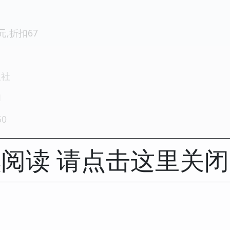
8元,折扣67
版社
1
50
阅读 请点击这里关