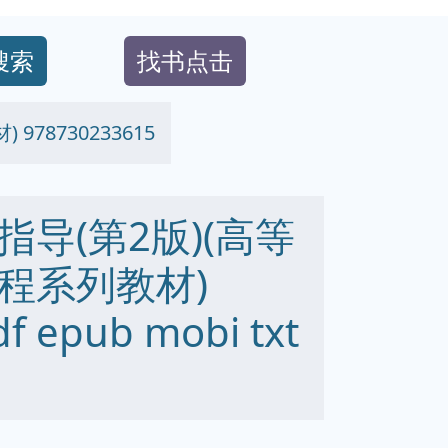
搜索
找书点击
8730233615
导(第2版)(高等
程系列教材)
f epub mobi txt