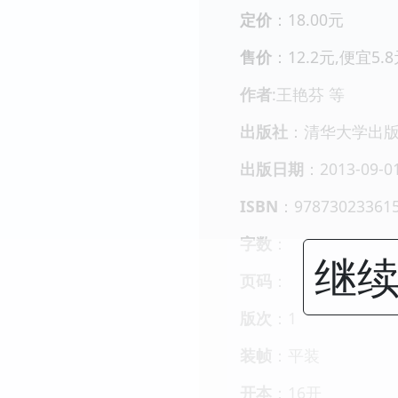
定价
：18.00元
售价
：12.2元,便宜5.
作者
:王艳芬 等
出版社
：清华大学出
出版日期
：2013-09-0
ISBN
：97873023361
字数
：
继续
页码
：
版次
：1
装帧
：平装
开本
：16开