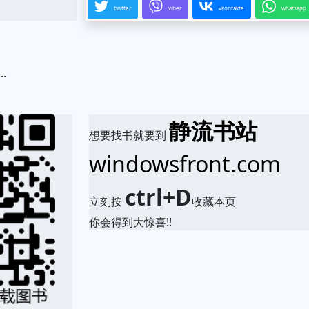
twitter
viber
vkontakte
whatsapp
..
.
静流书站
想要找书就要到
windowsfront.com
ctrl+D
立刻按
收藏本页
你会得到大惊喜!!