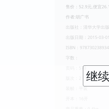
售价：52.9元,便宜26.
作者:胡广书
出版社：清华大学出
出版日期：2015-03-0
ISBN：978730238934
字数：
页码：570
继续
版次：2
装帧：平装
开本：16开
商品重量：0.4kg