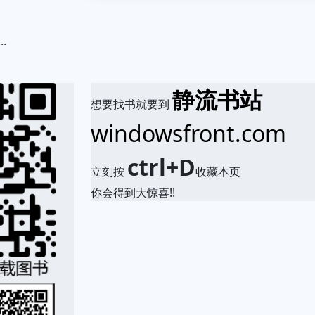
.
静流书站
想要找书就要到
windowsfront.com
ctrl+D
立刻按
收藏本页
你会得到大惊喜!!