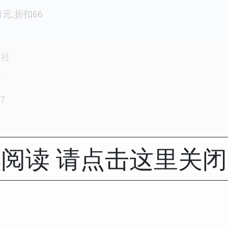
1元,折扣66
版社
1
7
阅读 请点击这里关