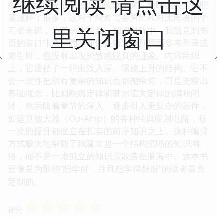
继续阅读 请点击这
微偏黄的哑光纸，长时间阅读下来，眼睛的疲劳感明
显减轻了很多，这对于经常需要查阅和对比图表的学
里关闭窗口
习者来说，是莫大的福音。翻阅过程中，我留意到书
页的装订非常牢固，即便是频繁翻到后面参考附录或
索引时，也没有出现松散或脱页的迹象。内容组织
上，它遵循了一种由浅入深、螺旋上升的结构。它不
会一次性把所有复杂的知识点都抛给你，而是先给出
基础概念，比如欧姆定律和基尔霍夫定律的清晰阐
述，然后随着章节的深入，逐步引入更复杂的器件，
如运算放大器（Op-Amp）的各种经典应用电路，每
一次的提升都建立在扎实的前序知识之上。这种编排
方式极大地帮助了我建立起一个结构清晰的知识网
络，而不是一堆孤立的知识点散落在脑海中。这本书
更像是为那些“想学好，并且想学得舒服”的读者量身
定制的。
☆
☆
☆
☆
☆
评分