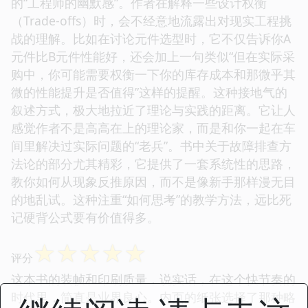
的“工程师的幽默感”。作者在解释一些设计权衡
（Trade-offs）时，会不经意地流露出对现实工程挑
战的理解。比如在讨论元件选型时，它不仅告诉你A
元件比B元件性能好，还会加上一句类似“但在实际采
购中，你可能需要权衡一下你的库存成本和那微乎其
微的性能提升是否值得”这样的提醒。这种接地气的
叙述方式，极大地拉近了理论与实践的距离。它让人
感觉作者不是高高在上的理论家，而是和你一起在车
间里解决过实际问题的“老兵”。书中关于故障排查方
法论的部分尤其精彩，它提供了一套系统性的思路，
教你如何从现象反推原因，而不是像新手那样漫无目
的地乱试。这种注重“如何思考”的教学方法，远比死
记硬背公式要有价值得多。
☆
☆
☆
☆
☆
评分
这本书的装帧和印刷质量，说实话，在这个快节奏的
时代里，简直是业界良心。内页的纸张选择了那种略