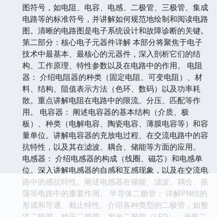
图符号，如电阻、电容、电感、二极管、三极管、集成
电路等的标准符号，并讲解如何规范地绘制和阅读电路
图。清晰的电路图是电子系统设计和故障诊断的关键。
第二部分：核心电子元器件详解 本部分将聚焦于电子
技术中最基本、最核心的元器件，深入剖析它们的结
构、工作原理、特性参数以及在电路中的作用。 电阻
器： 介绍电阻器的种类（固定电阻、可变电阻）、材
料、结构、阻值表示方法（色环、数码）以及功率耗
散。重点讲解电阻在电路中的限流、分压、匹配等作
用。 电容器： 阐述电容器的基本结构（介质、极
板）、种类（电解电容、陶瓷电容、薄膜电容等）和容
量单位。讲解电容器的充放电过程、在交流电路中的容
抗特性，以及其在滤波、耦合、储能等方面的应用。
电感器： 介绍电感器的构成（线圈、磁芯）和电感单
位。深入讲解电感器的自感和互感现象，以及在交流电
路中的感抗特性。阐述电感器在储能、滤波、耦合、振
荡等电路中的重要作用。 半导体二极管： 详解PN结的
形成和导通、截止特性。介绍各种类型的二极管，如整
流二极管、稳压二极管、发光二极管（LED）、光电二