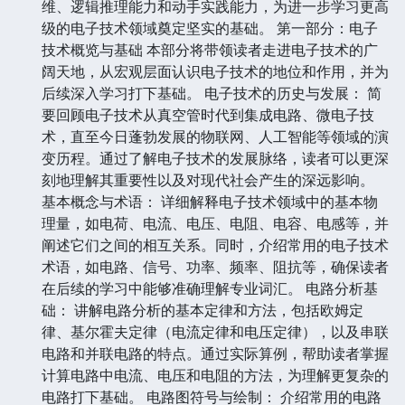
维、逻辑推理能力和动手实践能力，为进一步学习更高
级的电子技术领域奠定坚实的基础。 第一部分：电子
技术概览与基础 本部分将带领读者走进电子技术的广
阔天地，从宏观层面认识电子技术的地位和作用，并为
后续深入学习打下基础。 电子技术的历史与发展： 简
要回顾电子技术从真空管时代到集成电路、微电子技
术，直至今日蓬勃发展的物联网、人工智能等领域的演
变历程。通过了解电子技术的发展脉络，读者可以更深
刻地理解其重要性以及对现代社会产生的深远影响。
基本概念与术语： 详细解释电子技术领域中的基本物
理量，如电荷、电流、电压、电阻、电容、电感等，并
阐述它们之间的相互关系。同时，介绍常用的电子技术
术语，如电路、信号、功率、频率、阻抗等，确保读者
在后续的学习中能够准确理解专业词汇。 电路分析基
础： 讲解电路分析的基本定律和方法，包括欧姆定
律、基尔霍夫定律（电流定律和电压定律），以及串联
电路和并联电路的特点。通过实际算例，帮助读者掌握
计算电路中电流、电压和电阻的方法，为理解更复杂的
电路打下基础。 电路图符号与绘制： 介绍常用的电路