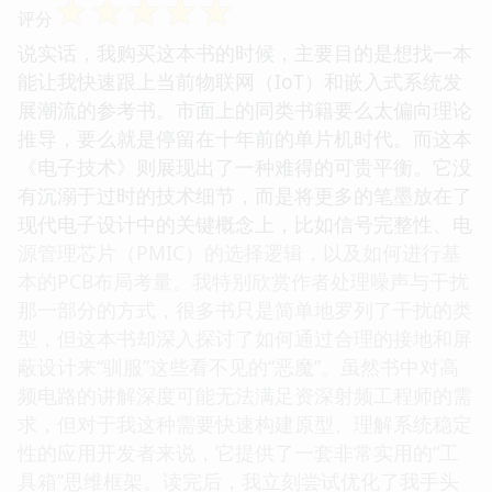
☆
☆
☆
☆
☆
评分
说实话，我购买这本书的时候，主要目的是想找一本
能让我快速跟上当前物联网（IoT）和嵌入式系统发
展潮流的参考书。市面上的同类书籍要么太偏向理论
推导，要么就是停留在十年前的单片机时代。而这本
《电子技术》则展现出了一种难得的可贵平衡。它没
有沉溺于过时的技术细节，而是将更多的笔墨放在了
现代电子设计中的关键概念上，比如信号完整性、电
源管理芯片（PMIC）的选择逻辑，以及如何进行基
本的PCB布局考量。我特别欣赏作者处理噪声与干扰
那一部分的方式，很多书只是简单地罗列了干扰的类
型，但这本书却深入探讨了如何通过合理的接地和屏
蔽设计来“驯服”这些看不见的“恶魔”。虽然书中对高
频电路的讲解深度可能无法满足资深射频工程师的需
求，但对于我这种需要快速构建原型、理解系统稳定
性的应用开发者来说，它提供了一套非常实用的“工
具箱”思维框架。读完后，我立刻尝试优化了我手头