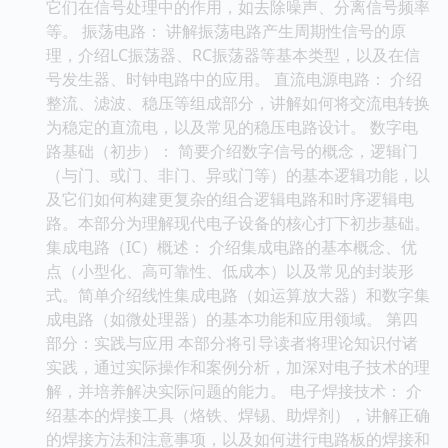
它们在信号处理中的作用，如去除噪声、分离信号频率
等。 振荡电路： 讲解振荡电路产生周期性信号的原
理，介绍LC振荡器、RC振荡器等基本类型，以及在信
号发生器、时钟电路中的应用。 直流电源电路： 介绍
整流、滤波、稳压等组成部分，讲解如何将交流电转换
为稳定的直流电，以及常见的稳压电路设计。 数字电
路基础（初步）： 简要介绍数字信号的概念，逻辑门
（与门、或门、非门、异或门等）的基本逻辑功能，以
及它们如何构建更复杂的组合逻辑电路和时序逻辑电
路。本部分为理解现代电子设备的核心打下初步基础。
集成电路（IC）概述： 介绍集成电路的基本概念、优
点（小型化、高可靠性、低成本）以及常见的封装形
式。简单介绍线性集成电路（如运算放大器）和数字集
成电路（如微处理器）的基本功能和应用领域。 第四
部分：实践与应用 本部分将引导读者将理论知识付诸
实践，通过实际操作和案例分析，加深对电子技术的理
解，并培养解决实际问题的能力。 电子焊接技术： 介
绍基本的焊接工具（烙铁、焊锡、助焊剂），讲解正确
的焊接方法和注意事项，以及如何进行电路板的焊接和