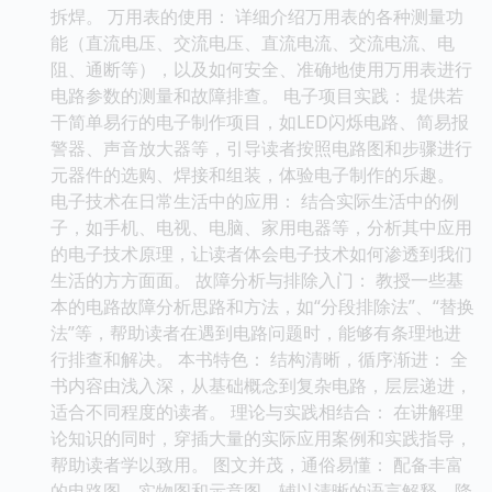
拆焊。 万用表的使用： 详细介绍万用表的各种测量功
能（直流电压、交流电压、直流电流、交流电流、电
阻、通断等），以及如何安全、准确地使用万用表进行
电路参数的测量和故障排查。 电子项目实践： 提供若
干简单易行的电子制作项目，如LED闪烁电路、简易报
警器、声音放大器等，引导读者按照电路图和步骤进行
元器件的选购、焊接和组装，体验电子制作的乐趣。
电子技术在日常生活中的应用： 结合实际生活中的例
子，如手机、电视、电脑、家用电器等，分析其中应用
的电子技术原理，让读者体会电子技术如何渗透到我们
生活的方方面面。 故障分析与排除入门： 教授一些基
本的电路故障分析思路和方法，如“分段排除法”、“替换
法”等，帮助读者在遇到电路问题时，能够有条理地进
行排查和解决。 本书特色： 结构清晰，循序渐进： 全
书内容由浅入深，从基础概念到复杂电路，层层递进，
适合不同程度的读者。 理论与实践相结合： 在讲解理
论知识的同时，穿插大量的实际应用案例和实践指导，
帮助读者学以致用。 图文并茂，通俗易懂： 配备丰富
的电路图、实物图和示意图，辅以清晰的语言解释，降