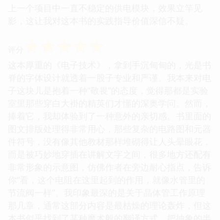
上一个项目中一直不稳定的供电模块，效果立竿见
影，这让我对这本书的实践指导价值深信不疑。
☆
☆
☆
☆
☆
评分
这本厚重的《电子技术》，拿到手沉甸甸的，光是书
脊的字体设计就透着一股子专业和严谨。我本来对电
子这块儿是抱着一种“敬畏”的态度，觉得那都是实验
室里那些穿白大褂的精英们才懂的深奥学问。然而，
捧着它，我却体验到了一种意外的亲切感。书里面的
图文排版处理得非常用心，那些复杂的电路图和元器
件符号，没有像其他教材那样堆砌得让人头晕眼花，
而是被巧妙地穿插在讲解文字之间，很多地方还配有
非常形象的示意图，仿佛作者在旁边耐心指点，告诉
你“看，这个电阻在这里起到的作用，就像水管里的
节流阀一样”。我印象最深的是关于晶体管工作原理
那几章，通常这部分内容是最枯燥的理论轰炸，但这
本书似乎找到了某种魔术般的翻译方式，把抽象的半