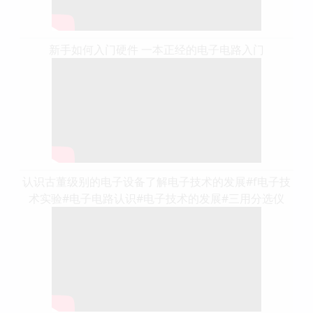
新手如何入门硬件 一本正经的电子电路入门
认识古董级别的电子设备了解电子技术的发展#f电子技
术实验#电子电路认识#电子技术的发展#三用分选仪