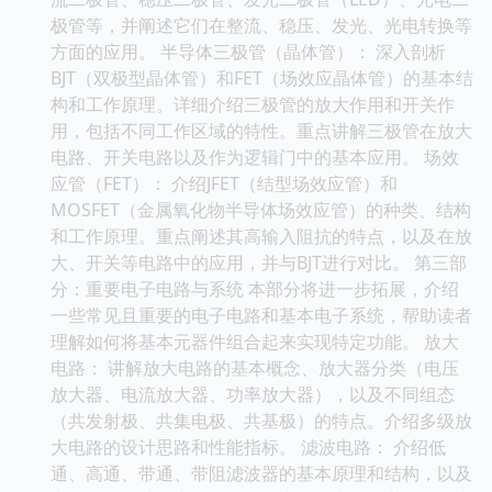
极管等，并阐述它们在整流、稳压、发光、光电转换等
方面的应用。 半导体三极管（晶体管）： 深入剖析
BJT（双极型晶体管）和FET（场效应晶体管）的基本结
构和工作原理。详细介绍三极管的放大作用和开关作
用，包括不同工作区域的特性。重点讲解三极管在放大
电路、开关电路以及作为逻辑门中的基本应用。 场效
应管（FET）： 介绍JFET（结型场效应管）和
MOSFET（金属氧化物半导体场效应管）的种类、结构
和工作原理。重点阐述其高输入阻抗的特点，以及在放
大、开关等电路中的应用，并与BJT进行对比。 第三部
分：重要电子电路与系统 本部分将进一步拓展，介绍
一些常见且重要的电子电路和基本电子系统，帮助读者
理解如何将基本元器件组合起来实现特定功能。 放大
电路： 讲解放大电路的基本概念、放大器分类（电压
放大器、电流放大器、功率放大器），以及不同组态
（共发射极、共集电极、共基极）的特点。介绍多级放
大电路的设计思路和性能指标。 滤波电路： 介绍低
通、高通、带通、带阻滤波器的基本原理和结构，以及