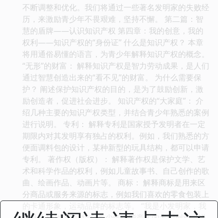
不断调整和优化。我们将通过一些著名发明家的失败经
历，来激励青少年不畏艰难，坚持不懈。 第二篇：智
慧的盾牌——认识知识产权 第四章：我的创意，我的
权利——知识产权的“身份证” 什么是知识产权？ 本章
将用通俗易懂的语言，为青少年解释知识产权的概念。
“无形”的财富： 解释知识产权是智力劳动成果，是人们
通过智慧创造出来的“看不见”的财富。 为什么需要保
护？ 阐述保护知识产权的目的，是为了鼓励创新，激
励创造者，促进社会进步。 知识产权的“大家庭”： 介
绍几种主要的知识产权类型，并结合青少年熟悉的案例
进行说明。 专利： 解释专利是国家授予发明者在一定
期限内对其发明享有独占的权利。例如，我们熟悉的方
便面调料包的设计，某种新型的玩具结构，都可以申请
专利。 著作权（版权）： 解释著作权是保护文学、艺
术和科学作品的权利，例如儿童故事书、自己创作的歌
曲、绘画作品、动画片等。 商标： 解释商标是用来区
分商品或服务来源的标志，例如我们喜欢的零食包装上
的卡通形象，运动品牌的标志等。 “我是小发明家，我
有什么权利？”： 结合青少年可能产生的发明创造，说