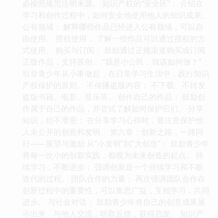
必按照规范注明来源。 知识产权的“安全区”： 介绍在
学习和创作过程中，如何安全地使用他人的知识成果。
公有领域： 解释哪些作品已经进入公有领域，可以自
由使用。 授权使用： 了解一些作品可以通过授权的方
式使用。 购买与订阅： 鼓励通过正规渠道购买或订阅
正版作品，支持原创。 “我是小公民，我该如何做？”：
引导青少年从小事做起，在日常学习生活中，践行知识
产权保护的原则。 不传播盗版内容： 不下载、不转发
盗版书籍、电影、音乐等。 创作自己的作品： 鼓励创
作属于自己的作品，并尝试了解如何保护它们。 分享
知识，但不泄密： 在分享学习心得时，要注意保护他
人未公开的创意和发明。 第六章：创新之路，一路同
行——展望与激励 从“小发明”到“大创造”： 鼓励青少年
将每一次小的创新实践，都视为未来创造的起点。 持
续学习，不断进步： 强调创新是一个持续学习和不断
迭代的过程。 团队合作的力量： 再次强调团队合作在
创新过程中的重要性，可以集思广益，互相学习，共同
进步。 与社会对话： 鼓励青少年将自己的创意成果展
示出来，与他人交流，听取反馈，获得启发。 知识产