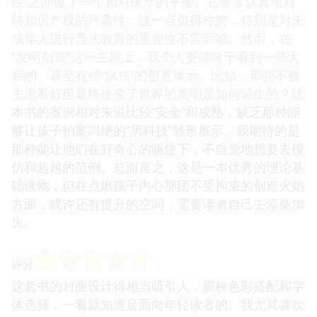
性”之间做了一个相对保守的平衡。它非常认真地对
待知识产权的严肃性，这一点值得称赞，特别是对未
成年人进行普法教育的重要性不言而喻。然而，在
“发明创造”这一主题上，我个人更倾向于看到一些大
胆的、甚至有些“疯狂”的创意展示。比如，那些不被
主流看好但最终改变了世界的发明是如何诞生的？这
本书的案例相对来说比较“安全”和成熟，缺乏那种能
够让孩子拍案叫绝的“黑科技”雏形展示。我期待的是
那种能让他们在好奇心的驱使下，不自觉地想要去模
仿和超越的范例。总而言之，这是一本优秀的理论基
础读物，但在点燃孩子内心那团不受拘束的创造火焰
方面，或许还有提升的空间，需要读者自己去添柴加
火。
☆
☆
☆
☆
☆
评分
这套书的封面设计得相当吸引人，那种色彩搭配和字
体选择，一看就知道是面向年轻读者的。我尤其喜欢