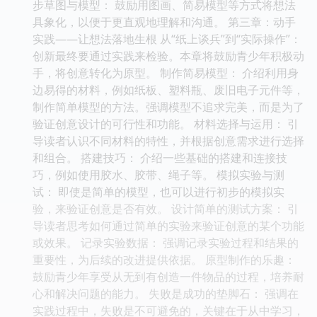
步草图与模型： 鼓励用图画、简易模型等方式将想法
具象化，以便于更直观地理解和沟通。 第三章：动手
实践——让想法落地生根 从“纸上谈兵”到“实际操作”：
创新最终要通过实践来检验。本章将鼓励青少年积极动
手，将创意转化为原型。 制作简易模型： 介绍利用身
边易得的材料，例如纸板、塑料瓶、废旧电子元件等，
制作简单模型的方法。强调模型不追求完美，而是为了
验证创意设计的可行性和功能。 材料选择与运用： 引
导读者认识不同材料的特性，并根据创意需求进行选择
和组合。 搭建技巧： 介绍一些基础的搭建和连接技
巧，例如使用胶水、胶带、绳子等。 模拟实验与测
试： 即使是简单的模型，也可以进行初步的模拟实
验，来验证创意是否有效。 设计简单的测试方案： 引
导读者思考如何通过简单的实验来验证创意的某个功能
或效果。 记录实验数据： 强调记录实验过程和结果的
重要性，为后续的改进提供依据。 原型制作的乐趣：
鼓励青少年享受从无到有创造一件物品的过程，培养耐
心和解决问题的能力。 失败是成功的垫脚石： 强调在
实践过程中，失败是不可避免的，关键在于从中学习，