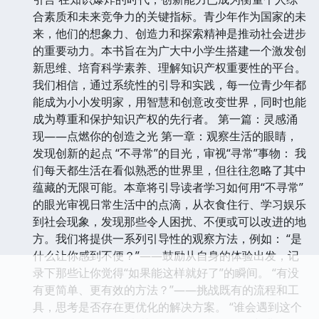
合素质和未来竞争力的关键指标。青少年作为国家的未
来，他们的想象力、创造力和探索精神是推动社会进步
的重要动力。本书旨在为广大中小学生搭建一个激发创
新思维、培育科学素养、理解知识产权重要性的平台。
我们相信，通过系统性的引导和实践，每一位青少年都
能成为小小发明家，用智慧和创意改变世界，同时也能
成为尊重和保护知识产权的先行者。 第一篇：灵感涌
现——点燃你的创造之光 第一章：观察生活的眼睛，
发现创新的起点 “不寻常”的目光，审视“寻常”事物： 我
们每天都生活在看似熟悉的世界里，但往往忽略了其中
蕴藏的无限可能。本章将引导读者学习如何用“不寻常”
的眼光审视日常生活中的点滴，从衣食住行、学习娱乐
到社会现象，发现那些令人困扰、不便或可以改进的地
方。我们将提供一系列引导性的观察方法，例如： “是
什么让你感到不便？”——鼓励从自身的体验出发，记
录下那些让你觉得“如果能这样就好了”的瞬间。 “有没
有更简单、更有效的方法？”——挑战既有的流程和工
具，思考是否存在更优化的解决方案。 “谁会遇到这个