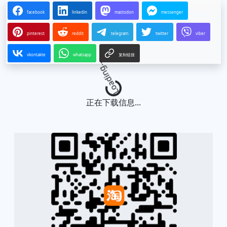
facebook
linkedin
mastodon
messenger
pinterest
reddit
telegram
twitter
viber
vkontakte
whatsapp
复制链接
Loading...
正在下载信息...