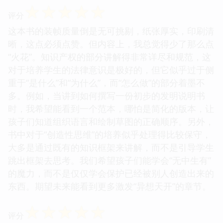
☆
☆
☆
☆
☆
评分
这本书的装帧质量倒是无可挑剔，纸张厚实，印刷清
晰，这点必须点赞。但内容上，我总觉得少了那么点
“火花”。知识产权的部分讲解得非常详尽和规范，这
对于培养学生的法律意识是极好的，但它似乎过于侧
重于“是什么”和“为什么”，而“怎么做”的部分着墨不
多。例如，当讲到如何撰写一份初步的发明说明书
时，我希望能看到一个范本，哪怕是简化的版本，让
孩子们知道组织语言和绘制草图的正确顺序。另外，
书中对于“创造性思维”的培养似乎处理得比较保守，
大多是通过既有的知识框架来讲解，而不是引导学生
跳出框架去思考。我们希望孩子们能学会“无中生有”
的魔力，而不是仅仅学会保护已经被别人创造出来的
东西。期望未来能看到更多激发“异想天开”的章节。
☆
☆
☆
☆
☆
评分