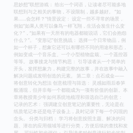
思妙想”联想游戏： 给出一个词语，让读者尽可能多地
联想到与之相关的事物，不设限制，越多越好。 “如
果……会怎样？”情景设定： 设定一些不寻常的场景，
例如“如果人类可以像鸟一样飞翔，生活会发生什么变
化？”，“如果有一天所有的电器都能说话，它们会抱怨
什么？”。 “变形记”创意挑战： 选择一个日常物品，例
如一个杯子，想象它还可以有哪些不同的用途和形态，
例如变成一个音乐盒、一个小型植物盆栽、一个遥控器
等等。 故事接龙与情节构思： 引导读者从一个简单的
开头，发挥想象力，构建完整的故事，并在故事中融入
解决问题或发明创造的元素。 第二章：点石成金——
将创意转化为想法 创意梳理与筛选： 灵感如雨后春笋
般涌现，但并非每一个都能成为一项有价值的创新。本
章将教授青少年如何系统地梳理和筛选自己的创意：
记录的艺术： 强调建立创意笔记的重要性，无论是在
纸质笔记本还是电子设备上，及时记录下每一个闪现的
念头。 分类与归档： 学习将创意按照主题、解决的问
题、潜在的应用领域等进行分类，方便后续的查找和发
展。 可行性初步评估： 引导读者对创意进行初步的判