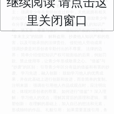
继续阅读 请点击这
明他们依法享有的知识产权。 自己的发明，自己做
主： 强调青少年在发明创造过程中，天然就拥有相关
里关闭窗口
的知识产权。 分享的喜悦，保护的责任： 鼓励青少年
在分享自己的创意时，也应了解并尊重他人的知识产
权。 第五章：尊重与保护——做知识产权的“守护者”
“拿来主义”的陷阱： 解释盗用、抄袭他人知识产权的危
害，以及可能承担的法律责任。 侵犯他人劳动成果：
强调抄袭是对原创者辛勤付出的不尊重。 法律的边
界： 简单介绍侵犯知识产权可能面临的后果，例如罚
款、禁止使用等，让青少年形成敬畏之心。 “借鉴”与
“抄袭”的区别： 引导青少年区分有益的借鉴和有害的抄
袭。 学习先进，融入创新： 鼓励学习他人的优秀成
果，并在此基础上进行创新和改进，而非简单的复制。
注明来源： 强调在引用他人作品或观点时，应注明出
处，体现对原创者的尊重。 如何进行“借鉴”？ 深入理
解： 学习他人的优点，理解其背后的原理和逻辑。 重
塑创新： 在理解的基础上，加入自己的想法和元素，
形成独特的作品。 礼貌引用： 如果需要直接引用，务