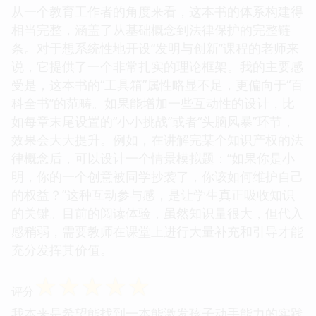
从一个教育工作者的角度来看，这本书的体系构建得
相当完整，涵盖了从基础概念到法律保护的完整链
条。对于想系统性地开设“发明与创新”课程的老师来
说，它提供了一个非常扎实的理论框架。我的主要感
受是，这本书的“工具箱”属性略显不足，更偏向于“百
科全书”的范畴。如果能增加一些互动性的设计，比
如每章末尾设置的“小小挑战”或者“头脑风暴”环节，
效果会大大提升。例如，在讲解完某个知识产权的法
律概念后，可以设计一个情景模拟题：“如果你是小
明，你的一个创意被同学抄袭了，你该如何维护自己
的权益？”这种互动参与感，是让学生真正吸收知识
的关键。目前的阅读体验，虽然知识量很大，但代入
感稍弱，需要教师在课堂上进行大量补充和引导才能
充分发挥其价值。
☆
☆
☆
☆
☆
评分
我本来是希望能找到一本能激发孩子动手能力的实践