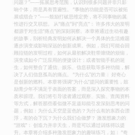
问题？”——拓展思考范围，认识到很多问题并非只影
响个体，而是具有普遍性。 “事物的功能是否可以被拓
展或组合？”——鼓励打破思维定势，将不同事物的属
性进行交叉联想。 从“痛点”到“亮点”： 许多伟大的发明
都源于对生活“痛点”的深刻洞察。本章将通过生动有趣
的故事，剖析经典发明如何从解决一个具体的生活难题
逐步演变成影响深远的创新成果。例如，我们可能会回
顾拉链的发明过程，如何从最初解决鞋带缠绕的烦恼，
演变成如今广泛应用的便捷设计；或者智能手机的诞
生，如何整合了通信、娱乐、信息获取等多种功能，解
决了人们信息孤岛的痛点。 “为什么”的力量： 好奇心
是创新的燃料。本章将强调“为什么”提问的重要性，鼓
励青少年不满足于表面的答案，而是深入探究事物的本
质和原理。我们将引导读者通过观察、实验、查阅资料
等方式，解答那些看似微不足道却能引发深刻思考的问
题，例如：为什么天空是蓝色的？为什么有的东西会漂
浮，有的会下沉？为什么我们会做梦？ 激发想象力的
“游戏”： 创造力并非天生，而是可以通过训练得以提
升。本章将介绍多种激发想象力的趣味练习，如： “奇