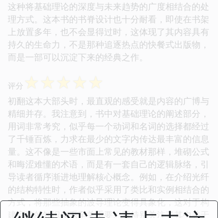
这种将基础理论的深度与未来趋势的广度相结合的处
理方式。这本书的书脊设计也十分耐看，即使在书架
上放置多年，也不会显得过时，这体现了其内容具有
持久的生命力，不是那种追逐热点的快餐式出版物，
而是一部可以沉淀下来的经典之作。
☆
☆
☆
☆
☆
评分
初翻这本大部头时，最直观的感受就是内容的广博与
精细并存。我注意到，书中对基础理论的阐述部分，
用词非常考究，似乎每一个动词和名词的选择都经过
了千锤百炼，力求在最少的文字内传达最丰富的信息
量。这不像是一些市面上常见的教材那样，堆砌公式
和晦涩难懂的术语，而是有一套自己的逻辑脉络，引
导读者循序渐进地理解核心概念。例如，在介绍光纤
的结构特性时，作者似乎采用了类比和实例相结合的
方式，将那些抽象的波导理论变得具象化，这对于构
建完整的知识体系至关重要。我特别关注了其中关于