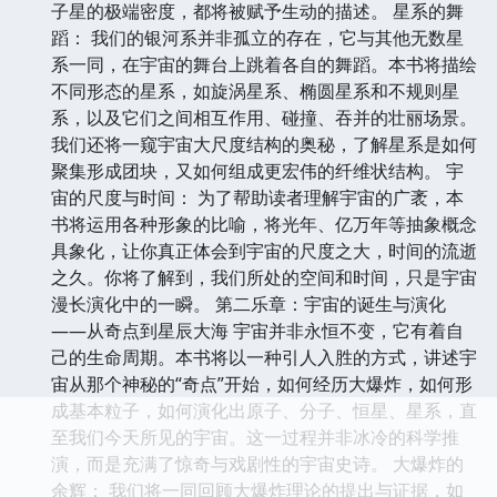
子星的极端密度，都将被赋予生动的描述。 星系的舞
蹈： 我们的银河系并非孤立的存在，它与其他无数星
系一同，在宇宙的舞台上跳着各自的舞蹈。本书将描绘
不同形态的星系，如旋涡星系、椭圆星系和不规则星
系，以及它们之间相互作用、碰撞、吞并的壮丽场景。
我们还将一窥宇宙大尺度结构的奥秘，了解星系是如何
聚集形成团块，又如何组成更宏伟的纤维状结构。 宇
宙的尺度与时间： 为了帮助读者理解宇宙的广袤，本
书将运用各种形象的比喻，将光年、亿万年等抽象概念
具象化，让你真正体会到宇宙的尺度之大，时间的流逝
之久。你将了解到，我们所处的空间和时间，只是宇宙
漫长演化中的一瞬。 第二乐章：宇宙的诞生与演化
——从奇点到星辰大海 宇宙并非永恒不变，它有着自
己的生命周期。本书将以一种引人入胜的方式，讲述宇
宙从那个神秘的“奇点”开始，如何经历大爆炸，如何形
成基本粒子，如何演化出原子、分子、恒星、星系，直
至我们今天所见的宇宙。这一过程并非冰冷的科学推
演，而是充满了惊奇与戏剧性的宇宙史诗。 大爆炸的
余辉： 我们将一同回顾大爆炸理论的提出与证据，如