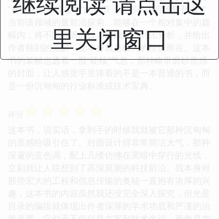
继续阅读 请点击这
“新型传输系统架构”的章节，这部分内容无疑代表了
当前该领域的最前沿探索。能够在一个相对集中的篇
里关闭窗口
幅内，将不同流派的技术路线进行对比分析，并给出
作者独到的见解，这本身就是极大的价值所在。这本
书的装帧也透着一股“硬核”气息，那种略带磨砂质感
的封面，让人感觉手里捧着的不是一本普通的书，而
是一份沉甸甸的行业标准或技术宝典。
☆
☆
☆
☆
☆
评分
这本书，说实话，拿到手的时候我就被它那种沉甸甸
的质感给吸引住了。封面设计得非常简洁大气，那种
深邃的蓝色调，配上几缕仿佛在黑暗中穿行的光线，
立刻就让人联想到了高深莫测的科技前沿。我本身对
那些宏大的工程和信息传输的奥秘一直抱有浓厚的兴
趣，这本书的内容虽然我还没完全深入探究，但光是
目录的编排就体现出作者深厚的学术功底和严谨的治
学态度。它似乎不仅仅是在罗列技术名词，更像是在