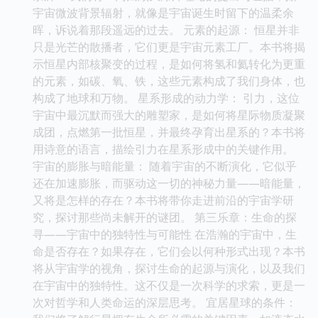
宇宙微波背景辐射，就像是宇宙诞生时留下的温柔余
晖，诉说着那段遥远的过去。 元素的起源： 恒星并非
只是光芒的散播者，它们更是宇宙元素工厂。本书将揭
示恒星内部核聚变的过程，是如何将氢和氦转化为更重
的元素，如碳、氧、铁，这些元素构成了我们身体，也
构成了地球和万物。 星系形成的动力学： 引力，这位
宇宙中最沉默而强大的雕塑家，是如何将星际物质凝聚
成团，点燃第一批恒星，并最终孕育出星系的？本书将
用诗意的语言，描绘引力在星系形成中的关键作用。
宇宙的膨胀与暗能量： 随着宇宙的不断演化，它似乎
还在加速膨胀，而驱动这一切的神秘力量——暗能量，
又将是怎样的存在？本书将带你走进前沿的宇宙学研
究，探讨那些尚未解开的谜团。 第三乐章：生命的探
寻——宇宙中的独特性与可能性 在浩瀚的宇宙中，生
命是否存在？如果存在，它们会以何种形式出现？本书
将从宇宙学的视角，探讨生命的起源与演化，以及我们
在宇宙中的独特性。这不仅是一次科学的求索，更是一
次对哲学和人类命运的深层思考。 宜居星球的条件：