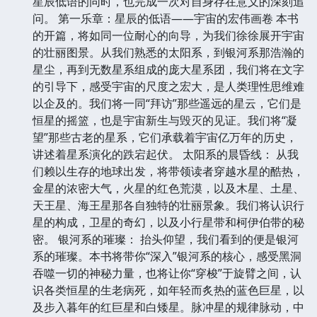
星辰低语的同时，也完成一次对自身存在意义的深刻追
问。 第一乐章：星辰的低语——宇宙的宏伟画卷 本书
的开篇，将如同一位耐心的向导，为我们徐徐展开宇宙
的壮丽图景。从我们熟悉的太阳系，到银河系那浩瀚的
星尘，再到无数星系组成的庞大星系团，我们将在文字
的引导下，感受宇宙的尺度之宏大，是人类理性思维难
以企及的。我们将一同“拜访”那些遥远的星云，它们是
恒星的摇篮，也是宇宙新生与毁灭的见证。我们将“凝
望”那些古老的星系，它们承载着宇宙亿万年的历史，
讲述着星系演化的跌宕起伏。 太阳系的晨昏线： 从我
们赖以生存的地球出发，将带领读者穿越水星的酷热，
金星的浓密大气，火星的红色荒漠，以及木星、土星、
天王星、海王星那各自独特的壮丽景象。我们将认识行
星的构成，卫星的奇幻，以及小行星带和柯伊伯带的秘
密。 银河系的璀璨： 抬头仰望，我们看到的便是银河
系的璀璨。本书将带你“深入”银河系的核心，感受黑洞
吞噬一切的神秘力量，也将让你“穿梭”于旋臂之间，认
识各类恒星的生老病死，如年轻而炙热的蓝色巨星，以
及步入暮年的红巨星和白矮星。脉冲星的规律脉动，中