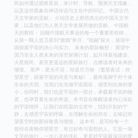
民如何通过观察星辰，来计时、导航、预测天文现象，
以及这些星象在神话传说与文化中的印记。 中国古代
天文学家的贡献： 介绍历史上那些杰出的中国天文学
家，以及他们为人类天文学发展所做的贡献。 中国航
天的辉煌： 回顾中国航天事业的每一个重要里程碑，
从第一颗人造卫星到“嫦娥”奔月、“祝融”探火，展现中
国探索宇宙的决心与实力。 未来的星际畅想： 展望中
国乃至全人类未来的深空探测计划，如月球基地建设、
火星殖民、甚至更遥远的星际旅行，点燃读者对未来的
憧憬。 尾声：星光不语，却道尽万物 《繁星夜话：仰
望星空，探索宇宙的诗意与奥秘》，最终落脚于对个体
生命的关照。当我们在浩瀚宇宙面前，感受到自身的渺
小，但同时，我们也是宇宙的一部分，承载着宇宙的物
质，也孕育着生命的奇迹。本书旨在唤醒读者内心深处
的宇宙情怀，让我们在喧嚣的尘世中，找到片刻的宁
静，去感受宇宙的呼吸，去理解生命的存在，去铭记仰
望星空时的那份敬畏与憧憬。 这本书，是写给每一个
曾经在夜晚仰望星空，有过好奇与遐想的人。它是一场
文字的旅行，一次心灵的洗礼，更是对宇宙最深沉的爱