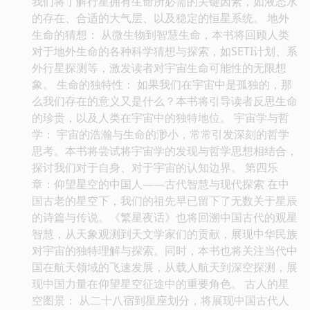
我们将了解行星拥有生命所必需的关键因素，如液态水
的存在、合适的大气层、以及稳定的恒星系统。 地外
生命的猜想： 从微生物到智慧生命，本书将回顾人类
对于地外生命的各种科学猜想与探索，如SETI计划、系
外行星探测等，激发读者对宇宙生命可能性的无限想
象。 生命的独特性： 如果我们在宇宙中是孤独的，那
么我们存在的意义又是什么？本书将引导读者反思生命
的珍贵，以及人类在宇宙中的独特地位。 宇宙学与哲
学： 宇宙的浩瀚与生命的渺小，常常引发深刻的哲学
思考。本书将尝试将宇宙学的发现与哲学思想相结合，
探讨我们对于自身、对于宇宙的认知边界。 第四乐
章：仰望星空的中国人——古代智慧与现代探索 在中
国古老的星空下，我们的祖先早已留下了无数关于星辰
的诗篇与传说。《繁星夜话》也将回溯中国古代的观星
智慧，从天象观测到天文学家们的贡献，展现中华民族
对宇宙的独特理解与探索。同时，本书也将关注当代中
国在航天领域的飞速发展，从载人航天到深空探测，展
现中国力量在仰望星空征途中的重要角色。 古人的星
空图景： 从二十八宿到星座划分，将展现中国古代人