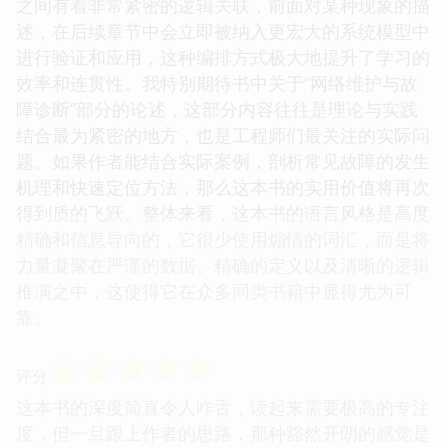
之间有着非常紧密的逻辑关联，前面对某种现象的描
述，在后续章节中会立即被纳入更宏大的系统模型中
进行验证和应用，这种编排方式极大地提升了学习的
效率和连贯性。我特别期待书中关于“网络维护与故
障诊断”部分的论述，这部分内容往往是理论与实践
结合最为紧密的地方，也是工程师们最关注的实际问
题。如果作者能结合实际案例，剖析常见故障的发生
机理和快速定位方法，那么这本书的实用价值将再次
得到质的飞跃。整体来看，这本书的语言风格是高度
精确和信息导向的，它很少使用煽情的词汇，而是将
力量凝聚在严谨的数据、精确的定义以及清晰的逻辑
推演之中，这使得它在众多同类书籍中显得尤为可
靠。
☆
☆
☆
☆
☆
评分
这本书的深度简直令人咋舌，读起来需要极高的专注
度，但一旦跟上作者的思路，那种豁然开朗的感觉是