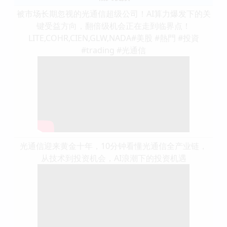
被市场长期忽视的光通信超级公司！AI算力爆发下的关
键受益方向，翻倍级机会正在走到临界点！
LITE,COHR,CIEN,GLW,NADA#美股 #熱門 #投資
#trading #光通信
光通信迎来黄金十年，10分钟看懂光通信全产业链，
从技术到投资机会，AI浪潮下的投资机遇