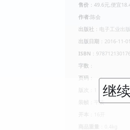
售价
：49.6元,便宜18
作者
:陈会
出版社
：电子工业出
出版日期
：2016-11-0
ISBN
：97871213017
字数
：
页码
：
继续
版次
：1
装帧
：平装
开本
：16开
商品重量
：0.4kg