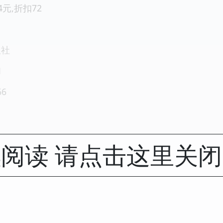
.4元,折扣72
版社
1
66
阅读 请点击这里关