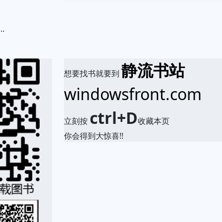
.
静流书站
想要找书就要到
windowsfront.com
ctrl+D
立刻按
收藏本页
你会得到大惊喜!!