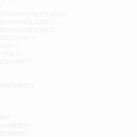
6
共面波导双面结构的超宽带滤波器7
线双面结构的微波滤波器11
GS双面结构的双模发射机12
的双面功分器14
与电路15
与电路16
传输线与电路17
结构与理论23
构34
面耦合传输线35
耦合传输线35