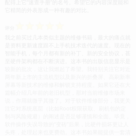
配得上它“速查手册”的名号。希望它的内容深度能和
它精简的外表形成一种有趣的对比。
☆
☆
☆
☆
☆
评分
我之前买过几本类似主题的维修书籍，最大的痛点就
是资料更新速度跟不上手机技术迭代的速度。现在的
智能手机，每个月都有新的补丁、新的安全协议，甚
至硬件架构都在不断演进。这本书的出版信息显示是
较新的批次，这让我燃起了希望。我特别关注它对近
两年新上市的主流机型以及新兴的折叠屏、高刷新率
屏幕等新技术的维修和解锁支持程度。如果它还在大
篇幅介绍几年前的老旧机型，那对当前维修市场来
说，作用就微乎其微了。对于软件维修部分，我更关
注它对系统底层（比如Root权限获取、刷机包的定
制与风险规避）的阐述是否足够谨慎和全面。毕竟，
软件操作失误导致的“变砖”后果，比硬件损坏更让人
头疼，处理起来也更费劲。这本书如果能提供一套清