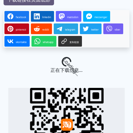
facebook
linkedin
mastodon
messenger
pinterest
reddit
telegram
twitter
viber
vkontakte
whatsapp
复制链接
Loading...
正在下载信息...