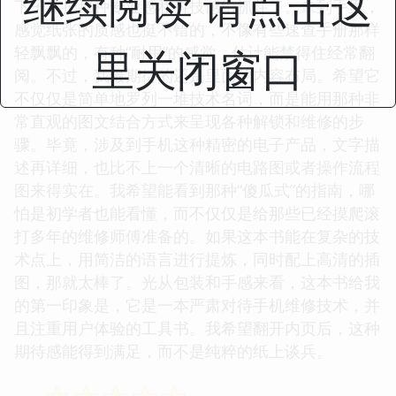
继续阅读 请点击这
下子就把那种专业感和科技感给抓住了。拿到手里，
感觉纸张的质感也挺不错的，不像有些速查手册那样
里关闭窗口
轻飘飘的，有种“耐用”的感觉，估计能禁得住经常翻
阅。不过，我最期待的还是里面的内容布局。希望它
不仅仅是简单地罗列一堆技术名词，而是能用那种非
常直观的图文结合方式来呈现各种解锁和维修的步
骤。毕竟，涉及到手机这种精密的电子产品，文字描
述再详细，也比不上一个清晰的电路图或者操作流程
图来得实在。我希望能看到那种“傻瓜式”的指南，哪
怕是初学者也能看懂，而不仅仅是给那些已经摸爬滚
打多年的维修师傅准备的。如果这本书能在复杂的技
术点上，用简洁的语言进行提炼，同时配上高清的插
图，那就太棒了。光从包装和手感来看，这本书给我
的第一印象是，它是一本严肃对待手机维修技术，并
且注重用户体验的工具书。我希望翻开内页后，这种
期待感能得到满足，而不是纯粹的纸上谈兵。