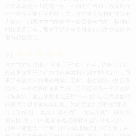
它在术语使用上的统一性。不同的作者和工程师对同
一个概念可能有不同的叫法，这在查阅资料时非常令
人抓狂。如果这本书能建立一套贯穿全书的、标准化
的技术词汇表，那对于提升整个维修行业的交流效率
都有积极意义。
☆
☆
☆
☆
☆
评分
这本书的标题用了“速查手册”这三个字，这暗示了它
应该更侧重于流程的快速检索和问题的即时定位，而
不是长篇大论的理论教学。因此，我在期待它的目录
结构。一个优秀的速查手册，目录应该像一个高效的
导航系统，能让使用者在三秒钟内找到自己需要面对
的故障类型或者具体机型。我希望看到那种按“症状
分类”的索引，比如“屏幕不亮”、“无法开机”、“指纹识
别失败”等，而不是简单地按品牌和型号堆砌内容。
如果它能包含一个专门的“故障排除流程图”章节，从
最简单的外部检查逐步深入到硬件层面，那就太贴合