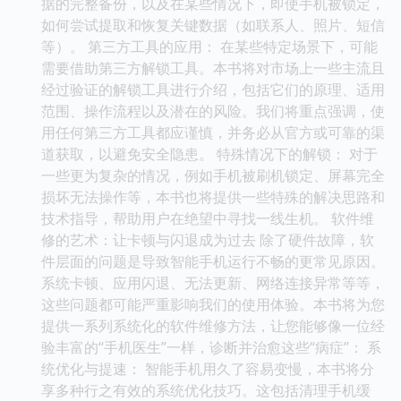
据的完整备份，以及在某些情况下，即使手机被锁定，
如何尝试提取和恢复关键数据（如联系人、照片、短信
等）。 第三方工具的应用： 在某些特定场景下，可能
需要借助第三方解锁工具。本书将对市场上一些主流且
经过验证的解锁工具进行介绍，包括它们的原理、适用
范围、操作流程以及潜在的风险。我们将重点强调，使
用任何第三方工具都应谨慎，并务必从官方或可靠的渠
道获取，以避免安全隐患。 特殊情况下的解锁： 对于
一些更为复杂的情况，例如手机被刷机锁定、屏幕完全
损坏无法操作等，本书也将提供一些特殊的解决思路和
技术指导，帮助用户在绝望中寻找一线生机。 软件维
修的艺术：让卡顿与闪退成为过去 除了硬件故障，软
件层面的问题是导致智能手机运行不畅的更常见原因。
系统卡顿、应用闪退、无法更新、网络连接异常等等，
这些问题都可能严重影响我们的使用体验。本书将为您
提供一系列系统化的软件维修方法，让您能够像一位经
验丰富的“手机医生”一样，诊断并治愈这些“病症”： 系
统优化与提速： 智能手机用久了容易变慢，本书将分
享多种行之有效的系统优化技巧。这包括清理手机缓