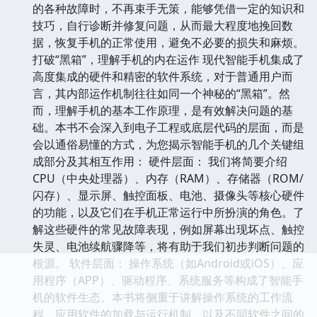
的各种故障时，不再束手无策，能够凭借一定的知识和
技巧，自行诊断并修复问题，从而最大程度地挽回数
据，恢复手机的正常使用，避免不必要的损失和麻烦。
打破“黑箱”，理解手机的内在运作 现代智能手机集成了
高度集成的硬件和精密的软件系统，对于普通用户而
言，其内部运作机制往往如同一个神秘的“黑箱”。然
而，理解手机的基本工作原理，是有效解决问题的基
础。本书不会深入到电子工程或底层代码的层面，而是
会以通俗易懂的方式，为您揭示智能手机的几个关键组
成部分及其相互作用： 硬件层面： 我们将简要介绍
CPU（中央处理器）、内存（RAM）、存储器（ROM/
闪存）、显示屏、触控面板、电池、摄像头等核心硬件
的功能，以及它们在手机正常运行中所扮演的角色。了
解这些硬件的常见故障表现，例如屏幕出现坏点、触控
失灵、电池续航骤降等，将有助于我们初步判断问题的
根源。 软件层面： 操作系统（如Android或iOS）、应
用程序（APP）、驱动程序、系统服务等构成了智能手
机的软件生态。本书将侧重于讲解操作系统的工作流
程、应用软件的加载与运行机制，以及不同软件之间的