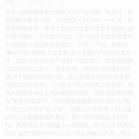
☆
☆
☆
☆
☆
评分
这本书的装帧厚度让我有点摸不着头脑，说实话，比
我想象中要薄一些。这可能是个双刃剑。一方面，轻
薄意味着便携，塞进工具包里或者口袋里去现场应急
处理问题时，不会成为负担，这一点对于经常需要外
出维修的人来说简直是福音。但另一方面，考虑到
“解锁与软件维修方法速查”这个主题的广泛性和复杂
性，我有点担心它是不是把一些深层次、底层逻辑的
知识给简化过度了。很多时候，单纯的“按A键然后B
键”并不能解决所有问题，真正的棘手情况往往需要
理解背后的原理——比如某个芯片组的工作机制，或
者不同版本系统之间的兼容性差异。我希望这本书能
在“速查”的框架下，尽可能地去触及这些“为什么”而
不是仅仅停留在“怎么做”。如果它只是收录了网上随
处可见的基础教程的集合，那它的价值就会大打折
扣。我希望这本书能提供一些独家、市场上不容易找
到的“偏方”或者针对特定冷门机型的解决方案，那才