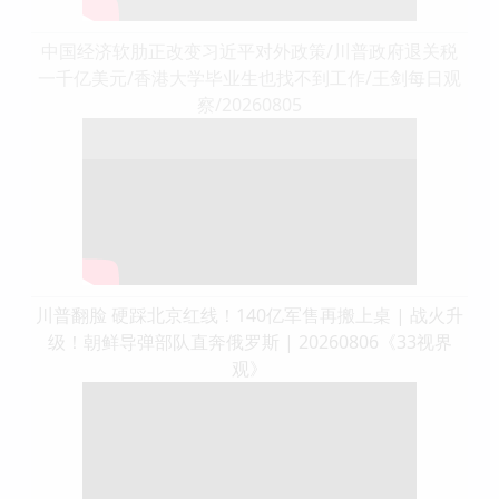
中国经济软肋正改变习近平对外政策/川普政府退关税
一千亿美元/香港大学毕业生也找不到工作/王剑每日观
察/20260805
川普翻脸 硬踩北京红线！140亿军售再搬上桌 | 战火升
级！朝鲜导弹部队直奔俄罗斯 | 20260806《33视界
观》