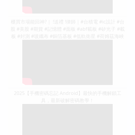
櫃買市場能回神?｜ !送禮 !律師｜#台積電 #ic設計 #台
股 #美股 #期貨 #記憶體 #面板 #abf載板 #矽光子 #載
板 #封測 #玻纖布 #銅箔基板 #低軌衛星 #荷姆茲海峽
2025【手機密碼忘記 Android】最快的手機解鎖工
具，最新破解密碼教學！