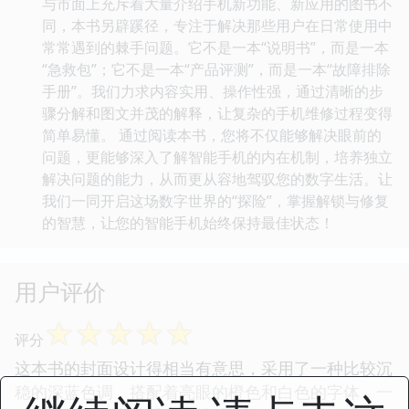
与市面上充斥着大量介绍手机新功能、新应用的图书不
同，本书另辟蹊径，专注于解决那些用户在日常使用中
常常遇到的棘手问题。它不是一本“说明书”，而是一本
“急救包”；它不是一本“产品评测”，而是一本“故障排除
手册”。我们力求内容实用、操作性强，通过清晰的步
骤分解和图文并茂的解释，让复杂的手机维修过程变得
简单易懂。 通过阅读本书，您将不仅能够解决眼前的
问题，更能够深入了解智能手机的内在机制，培养独立
解决问题的能力，从而更从容地驾驭您的数字生活。让
我们一同开启这场数字世界的“探险”，掌握解锁与修复
的智慧，让您的智能手机始终保持最佳状态！
用户评价
☆
☆
☆
☆
☆
评分
这本书的封面设计得相当有意思，采用了一种比较沉
稳的深蓝色调，搭配着亮眼的橙色和白色的字体，一