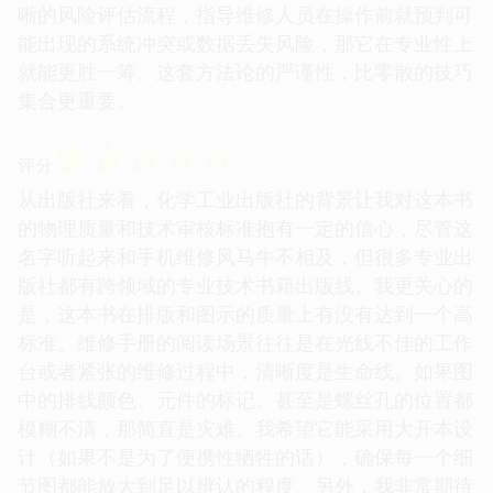
晰的风险评估流程，指导维修人员在操作前就预判可
能出现的系统冲突或数据丢失风险，那它在专业性上
就能更胜一筹。这套方法论的严谨性，比零散的技巧
集合更重要。
☆
☆
☆
☆
☆
评分
从出版社来看，化学工业出版社的背景让我对这本书
的物理质量和技术审核标准抱有一定的信心，尽管这
名字听起来和手机维修风马牛不相及，但很多专业出
版社都有跨领域的专业技术书籍出版线。我更关心的
是，这本书在排版和图示的质量上有没有达到一个高
标准。维修手册的阅读场景往往是在光线不佳的工作
台或者紧张的维修过程中，清晰度是生命线。如果图
中的排线颜色、元件的标记、甚至是螺丝孔的位置都
模糊不清，那简直是灾难。我希望它能采用大开本设
计（如果不是为了便携性牺牲的话），确保每一个细
节图都能放大到足以辨认的程度。另外，我非常期待