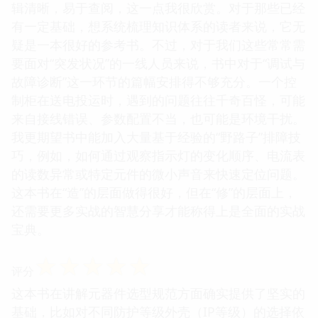
辑清晰，易于查阅，这一点我很欣赏。对于那些已经
有一定基础，想系统梳理知识体系的读者来说，它无
疑是一本很好的参考书。不过，对于我们这些常常需
要面对“突发状况”的一线人员来说，书中对于“调试与
故障诊断”这一环节的篇幅安排得不够充分。一个控
制柜在送电投运时，遇到的问题往往千奇百怪，可能
来自接线错误、参数配置不当，也可能是环境干扰。
我更期望书中能加入大量基于经验的“野路子”排障技
巧，例如，如何通过观察指示灯的变化顺序、电流表
的读数异常或特定元件的微小声音来快速定位问题。
这本书在“造”的层面做得很好，但在“修”的层面上，
还需要更多实战的智慧分享才能称得上是全面的实战
宝典。
☆
☆
☆
☆
☆
评分
这本书在讲解元器件选型规范方面确实提供了坚实的
基础，比如对不同防护等级外壳（IP等级）的选择依