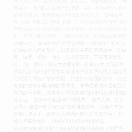
深入探讨EMC在系统集成中的挑战，包括辐射发射、传
导发射、敏感性以及抗干扰措施。我们将介绍EMC设计
的基本原则、布局布线技巧以及测试方法。 信号完整
性（SI）与电源完整性（PI）： 分析高速信号传输和稳
定电源供应在集成系统中的重要性。本书将涉及信号反
射、串扰、阻抗匹配、去耦电容选择、电源纹波抑制等
关键技术。 机械结构与环境适应性： 探讨电子模块与
机械结构之间的配合，以及系统在不同环境条件（如温
度、湿度、振动、冲击、防护等级等）下的可靠性设
计。 第二部分：系统性故障诊断与排除技术 本部分将
系统地介绍在电子系统集成过程中以及系统投入运行后
可能遇到的各种故障类型，并提供一套逻辑清晰、行之
有效的故障诊断与排除方法论。本书强调的不是孤立元
件的故障分析，而是基于系统整体功能和相互作用的故
障定位。 故障分析框架与思维模式： 由简入繁、由外
及内： 建立一套系统性的故障排查逻辑，从最简单的
外部症状入手，逐步深入到内部模块和关键信号。 排
除法与假设验证： 详细介绍如何运用排除法
systematically eliminate potential causes（系统性