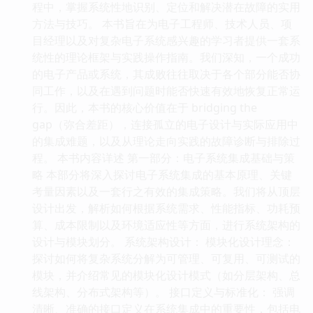
程中，掌握系统性地识别、定位和解决潜在故障的实用
方法与技巧。 本书旨在为电子工程师、技术人员、项
目经理以及对复杂电子系统感兴趣的学习者提供一套系
统性的理论框架与实践操作指南。我们深知，一个成功
的电子产品或系统，其成败往往取决于各个部分能否协
同工作，以及在遇到问题时能否快速有效地恢复正常运
行。因此，本书的核心价值在于 bridging the
gap（弥合差距），连接孤立的电子设计与实际应用中
的集成难题，以及从理论走向实践的故障诊断与排除过
程。 本书内容详述 第一部分：电子系统集成基础与策
略 本部分将深入探讨电子系统集成的基本原理、关键
考量因素以及一套行之有效的集成策略。我们将从顶层
设计出发，解析如何根据系统需求、性能指标、功耗预
算、成本限制以及环境适应性等方面，进行系统架构的
设计与模块划分。 系统架构设计： 模块化设计理念：
探讨如何将复杂系统分解为可管理、可复用、可测试的
模块，并介绍常见的模块化设计模式（如分层架构、总
线架构、分布式架构等）。 接口定义与标准化： 强调
清晰、准确的接口定义在系统集成中的重要性，包括电