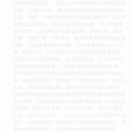
地排除潜在原因），以及如何针对性地提出和验证故障
假设。 依赖性分析： 探讨系统各模块之间的功能依赖
关系，理解一个模块的故障如何影响其他模块，从而更
准确地定位根源。 故障现象与初步诊断： 常见系统级
故障类型： 总结并分析如系统死机、功能失效、通信
中断、性能下降、异常发热、电源异常等典型系统故障
现象。 信息收集与初步判断： 指导读者如何从用户反
馈、告警日志、运行状态指示灯等多种渠道收集信息，
并进行初步的故障判断，缩小故障范围。 工具与技术
在故障排除中的应用： 万用表与示波器的高级应用：
介绍如何利用万用表和示波器进行系统关键信号的测
量，如电源轨电压、时钟信号、数据总线信号、控制信
号等，并解读测量结果。 逻辑分析仪与协议分析仪：
详细阐述逻辑分析仪在多通道数字信号采集与时序分析
中的作用，以及协议分析仪在诊断通信故障（如总线通
信错误、数据包丢失等）中的强大功能。 嵌入式调试
工具（如JTAG, SWD）： 介绍在无法访问外部信号的情
况下，如何利用嵌入式调试接口进行代码执行跟踪、变
量监控和内存访问，以定位软件或固件层面的故障。