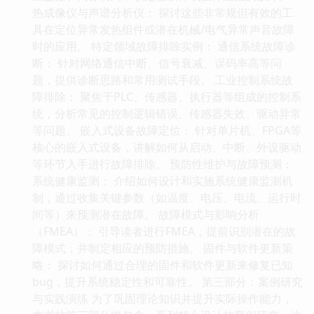
热成像仪与声谱分析仪： 探讨这些非常规但有效的工
具在定位异常发热组件或潜在机械/电气异常声音故障
时的应用。 特定领域故障排除实例： 通信系统故障诊
断： 针对网络通信中断、信号衰减、误码率高等问
题，提供诊断思路和常用测试手段。 工业控制系统故
障排除： 聚焦于PLC、传感器、执行器等组成的控制系
统，分析常见的控制逻辑错误、传感器失效、驱动异常
等问题。 嵌入式设备故障定位： 针对单片机、FPGA等
核心的嵌入式设备，讲解如何从启动、中断、外设驱动
等环节入手进行故障排除。 预防性维护与故障预测：
系统健康监测： 介绍如何设计和实施系统健康监测机
制，通过收集关键参数（如温度、电压、电流、运行时
间等）来预测潜在故障。 故障模式与影响分析
（FMEA）： 引导读者进行FMEA，提前识别潜在的故
障模式，并制定相应的预防措施。 固件与软件更新策
略： 探讨如何通过合理的固件和软件更新来修复已知
bug，提升系统稳定性和可靠性。 第三部分：案例研究
与实践演练 为了巩固理论知识并提升实际操作能力，